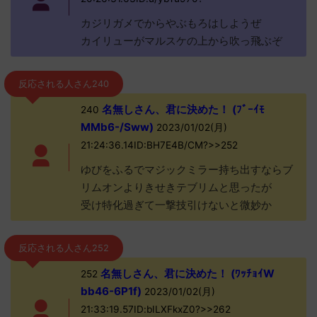
カジリガメでからやぶもろはしようぜ
カイリューがマルスケの上から吹っ飛ぶぞ
反応される人さん240
名無しさん、君に決めた！ (ﾌﾞｰｲﾓ
240
MMb6-/Sww)
2023/01/02(月)
21:24:36.14ID:BH7E4B/CM?>>252
ゆびをふるでマジックミラー持ち出すならブ
リムオンよりきせきテブリムと思ったが
受け特化過ぎて一撃技引けないと微妙か
反応される人さん252
名無しさん、君に決めた！ (ﾜｯﾁｮｲW
252
bb46-6P1f)
2023/01/02(月)
21:33:19.57ID:bILXFkxZ0?>>262