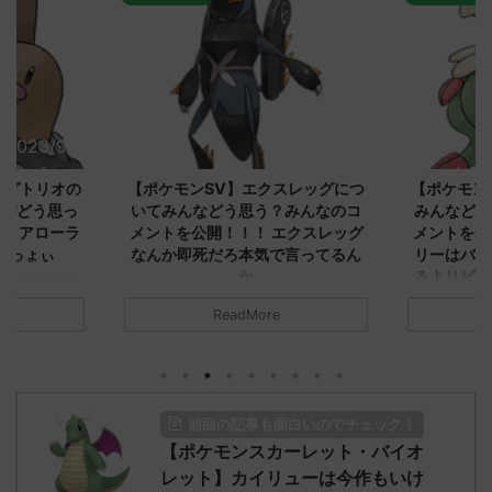
2023/9/8
2023/9/8
ダグトリオの
【ポケモンSV】エクスレッグにつ
【ポケモン
ながどう思っ
いてみんなどう思う？みんなのコ
みんなどう
！ アローラ
メントを公開！！！ エクスレッグ
メントを集
がっょぃ
なんか即死だろ本気で言ってるん
リーはバタ
か
るよりビビ
についてどう
トラさ
元のス
みんなは「エクスレッグ」についてど
ReadMore
.net/test/re
う思ってる？ 初めの記事 元のス
みんなは「
930/" 名無しさ
レ："https://medaka.5ch.net/test/re
思ってる？ 
さん、君に決め
ad.cgi/poke/1687575951/" 名無しさ
レ："https://
z)
ん0890 0890 名無しさん、君に決め
ad.cgi/pok
た！ (ﾜｯﾁｮｲW d56d-NwUu)
る人さん062
前回の記事も面白いのでチェック！
O9iU0 リージョ
2023/06/28(水)
に決めた！ (ｱｳ
だただダグト
【ポケモンスカーレット・バイオ
01:07:00.69ID:oUI00NrJ0 エクスレ
2023/06/27
されたウミト
ッグヘルムかっこいいから助かる 名
08:19:23.
レット】カイリューは今作もいけ
ん0702
無しさん0971 0971 名無しさん、君に