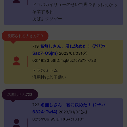
ドラパカイリューのせいで糞つまらねえから
卒業するわ
あばよクソゲー
反応される人さん719
名無しさん、君に決めた！ (ｱｳｱｳｳｰ
719
Sac7-OSjm)
2023/01/03(火)
02:48:33.56ID:mqMuz1cYa?>>723
テラ氷ミトム
汎用性は若干薄い
名無しさん723
名無しさん、君に決めた！ (ﾜｯﾁｮｲ
723
6324-TwI4)
2023/01/03(火)
02:54:06.99ID:FXS+cFXs0?