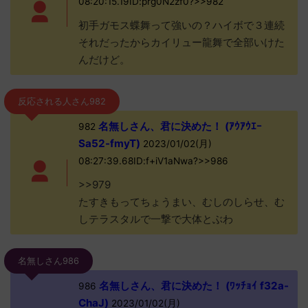
08:20:15.19ID:prg0N2zf0?>>982
初手ガモス蝶舞って強いの？ハイボで３連続
それだったからカイリュー龍舞で全部いけた
んだけど。
反応される人さん982
名無しさん、君に決めた！ (ｱｳｱｳｴｰ
982
Sa52-fmyT)
2023/01/02(月)
08:27:39.68ID:f+iV1aNwa?>>986
>>979
たすきもってちょうまい、むしのしらせ、む
しテラスタルで一撃で大体とぶわ
名無しさん986
名無しさん、君に決めた！ (ﾜｯﾁｮｲ f32a-
986
ChaJ)
2023/01/02(月)