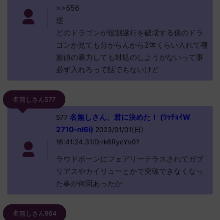
>>556
逆
どのドラゴンが役割遂行を破壊する係のドラ
ゴンか見ても分からんから2体くらい入れて種
族値の暴力しても対処のしようがないって事
必ず入れろって話でもないけど
名無しさん577
名無しさん、君に決めた！ (ﾜｯﾁｮｲW
577
2710-nI6i)
2023/01/01(日)
16:41:24.31ID:rk6RycYv0?
ラウドボーンにフェアリーテラスされてガブ
リアスやカイリューとかで突破できなくなっ
た事が何回あったか
名無しさん964