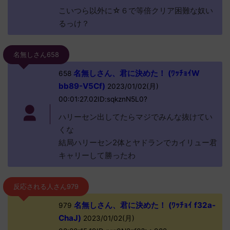
こいつら以外に☆６で等倍クリア困難な奴い
るっけ？
名無しさん658
名無しさん、君に決めた！ (ﾜｯﾁｮｲW
658
bb89-V5Cf)
2023/01/02(月)
00:01:27.02ID:sqkznN5L0?
ハリーセン出してたらマジでみんな抜けてい
くな
結局ハリーセン2体とヤドランでカイリュー君
キャリーして勝ったわ
反応される人さん979
名無しさん、君に決めた！ (ﾜｯﾁｮｲ f32a-
979
ChaJ)
2023/01/02(月)