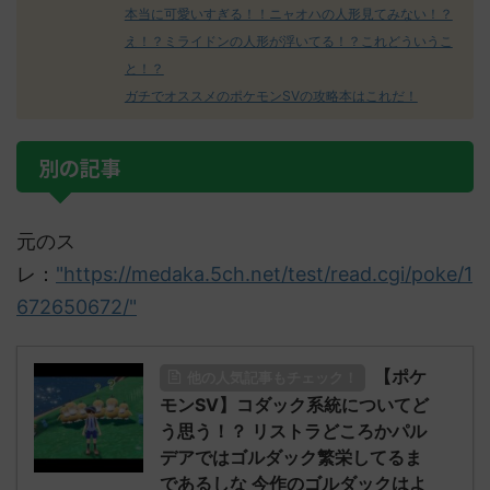
本当に可愛いすぎる！！ニャオハの人形見てみない！？
え！？ミライドンの人形が浮いてる！？これどういうこ
と！？
ガチでオススメのポケモンSVの攻略本はこれだ！
別の記事
元のス
レ：
"https://medaka.5ch.net/test/read.cgi/poke/1
672650672/"
【ポケ
他の人気記事もチェック！
モンSV】コダック系統についてど
う思う！？ リストラどころかパル
デアではゴルダック繁栄してるま
であるしな 今作のゴルダックはよ