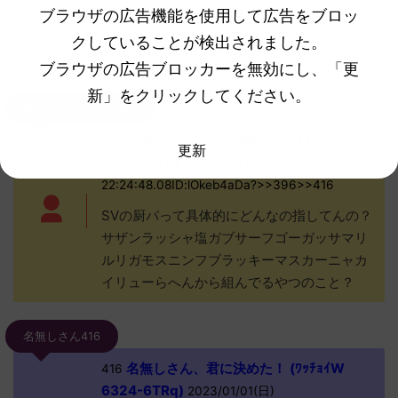
ょ？
ブラウザの広告機能を使用して広告をブロッ
クしていることが検出されました。
続きを見る
ブラウザの広告ブロッカーを無効にし、「更
新」をクリックしてください。
反応される人さん392
名無しさん、君に決めた！ (ｱｳｱｳｳｰ
392
更新
Sac7-lm+5)
2023/01/01(日)
22:24:48.08ID:lOkeb4aDa?>>396>>416
SVの厨パって具体的にどんなの指してんの？
サザンラッシャ塩ガブサーフゴーガッサマリ
ルリガモスニンフブラッキーマスカーニャカ
イリューらへんから組んでるやつのこと？
名無しさん416
名無しさん、君に決めた！ (ﾜｯﾁｮｲW
416
6324-6TRq)
2023/01/01(日)