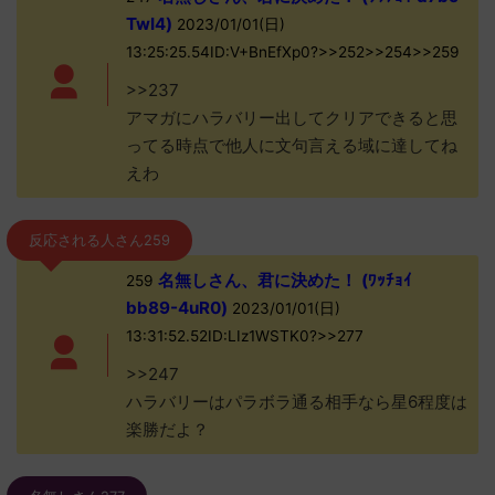
TwI4)
2023/01/01(日)
13:25:25.54ID:V+BnEfXp0?>>252>>254>>259
>>237
アマガにハラバリー出してクリアできると思
ってる時点で他人に文句言える域に達してね
えわ
反応される人さん259
名無しさん、君に決めた！ (ﾜｯﾁｮｲ
259
bb89-4uR0)
2023/01/01(日)
13:31:52.52ID:LIz1WSTK0?>>277
>>247
ハラバリーはパラボラ通る相手なら星6程度は
楽勝だよ？