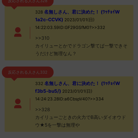
反応される人さん328
名無しさん、君に決めた！ (ﾜｯﾁｮｲW
328
1a2c-CCVK)
2023/01/01(日)
14:22:03.59ID:GF29GSfM0?>>332
>>310
カイリューとかでドラゴン撃てば一撃できそ
うだけど無理なん？
反応される人さん332
名無しさん、君に決めた！ (ﾜｯﾁｮｲW
332
f3b5-bu5/)
2023/01/01(日)
14:24:23.28ID:a6CbspV40?>>334
>>328
カイリューごときの火力でB高いダイオウド
ウ★5を一撃は無理や