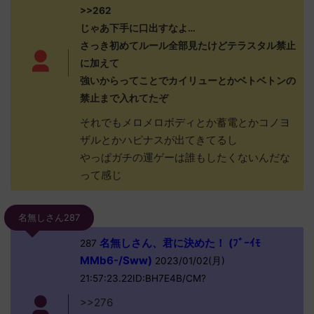
>>262
じゃあ下手に口出すなよ…
さっき初めてルール全部見たけどテラスタル禁止
に加えて
強いからってことでカイリューとかベトベトンの
禁止まで入れてたぞ
それでもメロメロボディとか蓄電とかコノヨ
ザルとかハピナスが出てきてるし
やっぱガチの運ゲーは誰もしたくないんだな
って感じ
名無しさん287
名無しさん、君に決めた！ (ﾌﾞｰｲﾓ
287
MMb6-/Sww)
2023/01/02(月)
21:57:23.22ID:BH7E4B/CM?
>>276