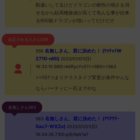
勘違いしてるけどドラゴンの耐性の弱さを消
せるから結局種族値が高くて色んな事が出来
る600族ドラゴンが強いってだけだぞ
反応される人さん556
名無しさん、君に決めた！ (ﾜｯﾁｮｲW
556
2710-nI6i)
2023/01/01(日)
16:32:15.58ID:rk6RycYv0?>>560>>563
>>551つまりテラスタイプ変更が条件やんな
ならパーティに一匹までやな
名無しさん563
名無しさん、君に決めた！ (ｱｳｱｳｳｰ
563
Sac7-WXZo)
2023/01/01(日)
16:34:26.73ID:p/Er9pV1a?