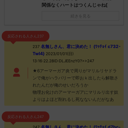
関係なくハートはつくんじゃね[
続きを見る
反応される人さん237
名無しさん、君に決めた！ (ﾜｯﾁｮｲ c732-
237
TwI4)
2023/01/01(日)
13:16:22.28ID:DLJEEnzY0?>>247
★6アーマーガア炎で周りがマリルリヤドラ
ンで俺がハラバリーで即おｋ出したら解散さ
れたんだが俺のせいだろうか
物理お化けのアーマーガアにマリルリ出す奴
よりはよほど削れるし死なないんだがなあ
反応される人さん247
名無しさん、君に決めた！ (ﾜｯﾁｮｲ d7bc-
247