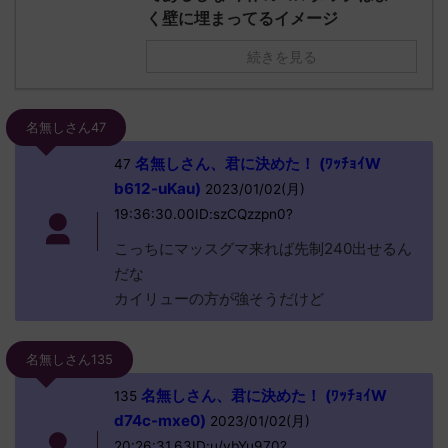
く壁に埋まってるイメージ
続きを見る
名無しさん47
名無しさん、君に決めた！ (ﾜｯﾁｮｲW
47
b612-uKau)
2023/01/02(月)
19:36:30.00ID:szCQzzpn0?
こっちにマッスグマ来れば先制240出せるん
だな
カイリューの方が強そうだけど
名無しさん135
名無しさん、君に決めた！ (ﾜｯﾁｮｲW
135
d74c-mxe0)
2023/01/02(月)
20:26:31.63ID:u/ybYu970?