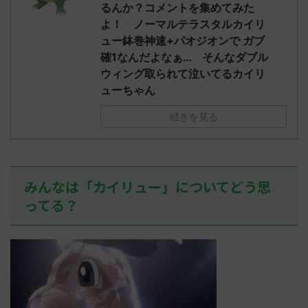
え忘れたガ
るんか？コメントを集めてみた
めた！ (ﾜｯﾁ
決めた！ (ﾜｯﾁｮｲW b524-NwUu)
たラウドボーン
よ！ ノーマルテラスタルカイリ
2023/06/28(水 ...
しさん0624
ュー鉢巻神速+パオジオンで ガブ
決めた！ (ﾜｯﾁｮ
確1なんだよなぁ… そんなダブル
ウィング取られて泣いてるカイリ
ューちゃん
続きを見る
みんなは「カイリュー」についてどう思
ってる？