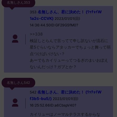
名無しさん353
名無しさん、君に決めた！ (ﾜｯﾁｮｲW
353
1a2c-CCVK)
2023/01/01(日)
14:36:44.50ID:GF29GSfM0?
>>338
検証しとらんで言ってて申し訳ないが流石に
星5ぐらいならアタッカーでちょっと舞って弱
点つけばいけない？
あーでもカイリューってつるぎのまいおぼえ
ないんだっけ？ガブとか？
名無しさん542
名無しさん、君に決めた！ (ﾜｯﾁｮｲW
542
f3b5-bu5/)
2023/01/01(日)
16:25:52.66ID:a6CbspV40?
カイリューはノーマルテラスするからな