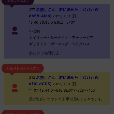
名無しさん277
名無しさん、君に決めた！ (ﾜｯﾁｮｲW
277
db58-Afab)
2023/01/01(日)
13:40:36.35ID:Is6cZmeP0?
>>259
カイリュー・サーナイト・アーマーガア
ギャラドス・ボーマンダ・ヘラクロス
あたりは無理だよ
反応される人さん310
名無しさん、君に決めた！ (ﾜｯﾁｮｲW
310
df10-dGDS)
2023/01/01(日)
14:07:49.44ID:+ETerBLi0?>>328>>420
星5竜ダイオウドウ下手な星6よりキツいわ