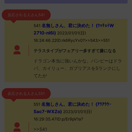
反応される人さん541
名無しさん、君に決めた！ (ﾜｯﾁｮｲW
541
2710-nI6i)
2023/01/01(日)
16:24:46.22ID:rk6RycYv0?>>543>>551
テラスタイプがフェアリー多すぎて嫌になる
ドラゴン本当に強いんかな。バンビーはドラ
パ、カイリュー、ガブリアスをSランクにし
てたが
反応される人さん551
名無しさん、君に決めた！ (ｱｳｱｳｳｰ
551
Sac7-WXZo)
2023/01/01(日)
16:29:35.47ID:p/Er9pV1a?
>>541