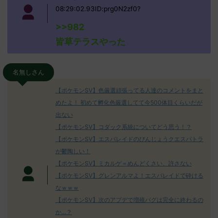
08:29:02.93ID:prg0N2zf0?
>>982
皆草テラスやった
名無しさん
【ポケモンSV】色厳選頑張ってる人達のコメントをまと
めたよ！ 初めて孵化色厳選してて今500体目くらいだが
出ない
【ポケモンSV】コダック系統についてどう思う！？
【ポケモンSV】エスバレイドのびんじょうクエスパトラ
が鬱陶しい！
【ポケモンSV】ミカルゲ＝めんどくさい、許さない
【ポケモンSV】グレンアルマよ！エスバレイドで砕ける
なｗｗｗ
【ポケモンSV】次のアプデで増殖バグは完全に終わるの
か…？