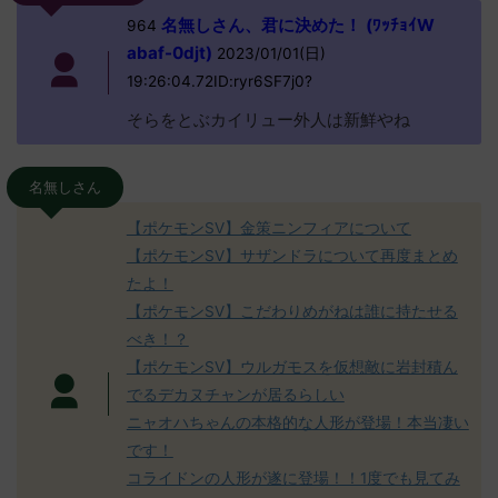
名無しさん、君に決めた！ (ﾜｯﾁｮｲW
964
abaf-0djt)
2023/01/01(日)
19:26:04.72ID:ryr6SF7j0?
そらをとぶカイリュー外人は新鮮やね
名無しさん
【ポケモンSV】金策ニンフィアについて
【ポケモンSV】サザンドラについて再度まとめ
たよ！
【ポケモンSV】こだわりめがねは誰に持たせる
べき！？
【ポケモンSV】ウルガモスを仮想敵に岩封積ん
でるデカヌチャンが居るらしい
ニャオハちゃんの本格的な人形が登場！本当凄い
です！
コライドンの人形が遂に登場！！1度でも見てみ