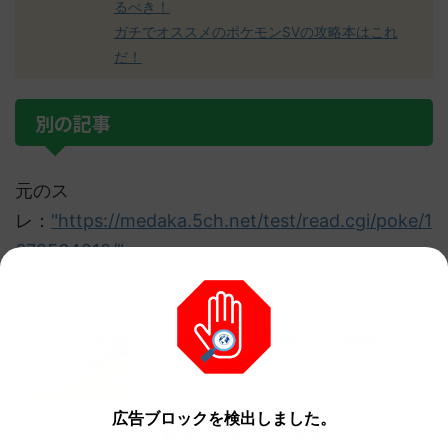
るべき！
ガチでオススメのポケモンSVの攻略本はこれ
だ！
別の記事
元のス
レ：
"https://medaka.5ch.net/test/read.cgi/poke/1
672564210/"
【ポケ
他の人気記事もチェック！
モンSV】パルデア地方では結局ナ
ンジャモが可愛いんだよな。 ナン
ジャモコスしてるのブサイクばっ
かりで草生えた でも実際ナンジャ
広告ブロックを検出しました。
モ相手にドオーって有能なんでし