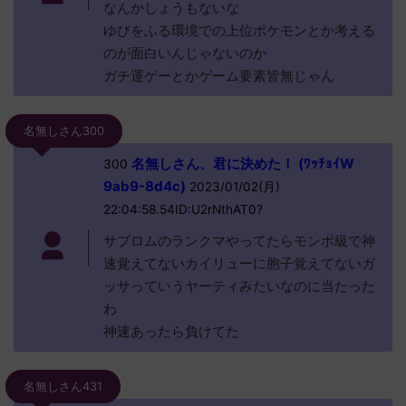
なんかしょうもないな
ゆびをふる環境での上位ポケモンとか考える
のが面白いんじゃないのか
ガチ運ゲーとかゲーム要素皆無じゃん
名無しさん300
名無しさん、君に決めた！ (ﾜｯﾁｮｲW
300
9ab9-8d4c)
2023/01/02(月)
22:04:58.54ID:U2rNthAT0?
サブロムのランクマやってたらモンボ級で神
速覚えてないカイリューに胞子覚えてないガ
ッサっていうヤーティみたいなのに当たった
わ
神速あったら負けてた
名無しさん431