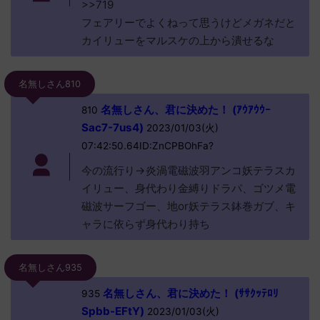
>>719
フェアリーでよくねって思うけどメガネだと
カイリューをマルスケの上から潰せるな
名無しさん810
名無しさん、君に決めた！ (ｱｳｱｳｳｰ
810
Sac7-7us4)
2023/01/03(火)
07:42:50.64ID:ZnCPBOhFa?
今の流行り→炎渦電磁波羽アンコ妖テラスカ
イリュー、身代わり金縛りドラパ、ゴツメ電
磁波サーフゴー、地or妖テラス鉢巻ガブ、キ
ャラに依らず身代わり持ち
名無しさん935
名無しさん、君に決めた！ (ｻｻｸｯﾃﾛﾘ
935
Spbb-EFtY)
2023/01/03(火)