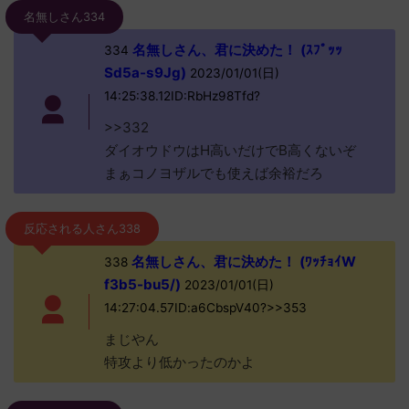
名無しさん334
名無しさん、君に決めた！ (ｽﾌﾟｯｯ
334
Sd5a-s9Jg)
2023/01/01(日)
14:25:38.12ID:RbHz98Tfd?
>>332
ダイオウドウはH高いだけでB高くないぞ
まぁコノヨザルでも使えば余裕だろ
反応される人さん338
名無しさん、君に決めた！ (ﾜｯﾁｮｲW
338
f3b5-bu5/)
2023/01/01(日)
14:27:04.57ID:a6CbspV40?>>353
まじやん
特攻より低かったのかよ