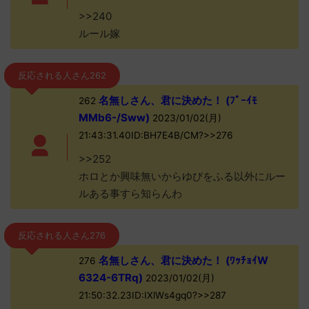
>>240
ルール嫁
反応される人さん262
名無しさん、君に決めた！ (ﾌﾞｰｲﾓ
262
MMb6-/Sww)
2023/01/02(月)
21:43:31.40ID:BH7E4B/CM?>>276
>>252
ホロとか興味無いからゆびをふる以外にルー
ルある事すら知らんわ
反応される人さん276
名無しさん、君に決めた！ (ﾜｯﾁｮｲW
276
6324-6TRq)
2023/01/02(月)
21:50:32.23ID:IXlWs4gq0?>>287