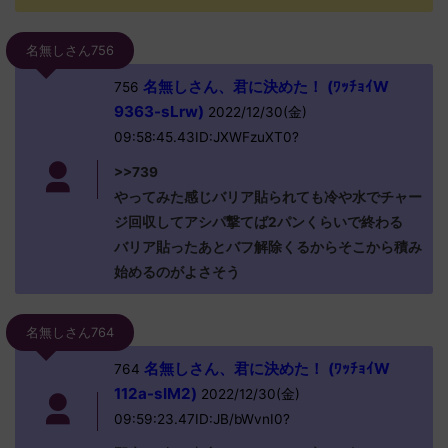
名無しさん756
名無しさん、君に決めた！ (ﾜｯﾁｮｲW
756
9363-sLrw)
2022/12/30(金)
09:58:45.43ID:JXWFzuXT0?
>>739
やってみた感じバリア貼られても冷や水でチャー
ジ回収してアシパ撃てば2パンくらいで終わる
バリア貼ったあとバフ解除くるからそこから積み
始めるのがよさそう
名無しさん764
名無しさん、君に決めた！ (ﾜｯﾁｮｲW
764
112a-sIM2)
2022/12/30(金)
09:59:23.47ID:JB/bWvnI0?