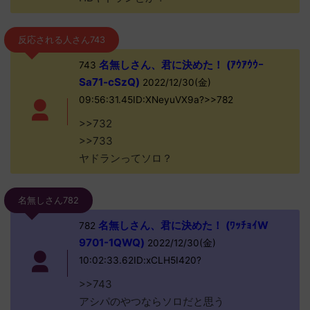
反応される人さん743
名無しさん、君に決めた！ (ｱｳｱｳｳｰ
743
Sa71-cSzQ)
2022/12/30(金)
09:56:31.45ID:XNeyuVX9a?>>782
>>732
>>733
ヤドランってソロ？
名無しさん782
名無しさん、君に決めた！ (ﾜｯﾁｮｲW
782
9701-1QWQ)
2022/12/30(金)
10:02:33.62ID:xCLH5I420?
>>743
アシパのやつならソロだと思う