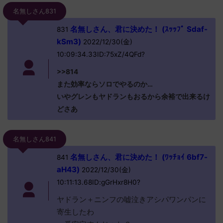
名無しさん831
名無しさん、君に決めた！ (ｽｯｯﾌﾟ Sdaf-
831
kSm3)
2022/12/30(金)
10:09:34.33ID:75xZ/4QFd?
>>814
また効率ならソロでやるのか…
いやグレンもヤドランもおるから余裕で出来るけ
どさあ
名無しさん841
名無しさん、君に決めた！ (ﾜｯﾁｮｲ 6bf7-
841
aH43)
2022/12/30(金)
10:11:13.68ID:gGrHxr8H0?
ヤドラン＋ニンフの嘘泣きアシパワンパンに
寄生したわ