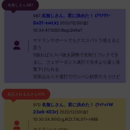
名無しさん987
名無しさん、君に決めた！ (ｱｳｱｳｳｰ
987
Sa2f-swLk)
2022/12/30(金)
10:34:47.52ID:I8agJ2e9a?
ヤドランサポートでもクエスパトラ使えると
思う
S振ればエスバ抜き調整で先制リフレクでき
るし、フェザーダンス連打で冷水より速く攻
撃下げられる
現実はルミナ連打でワンパン妨害だろうけど
反応される人さん970
名無しさん、君に決めた！ (ﾜｯﾁｮｲW
970
23e6-KE3r)
2022/12/30(金)
10:30:24.90ID:gJKZLT9L0?>>988
ヤドランいいのか