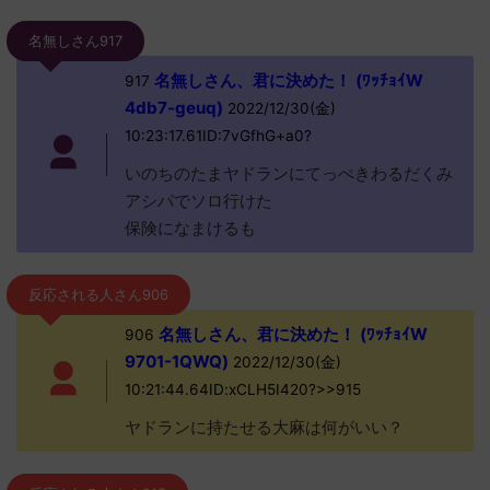
名無しさん917
名無しさん、君に決めた！ (ﾜｯﾁｮｲW
917
4db7-geuq)
2022/12/30(金)
10:23:17.61ID:7vGfhG+a0?
いのちのたまヤドランにてっぺきわるだくみ
アシパでソロ行けた
保険になまけるも
反応される人さん906
名無しさん、君に決めた！ (ﾜｯﾁｮｲW
906
9701-1QWQ)
2022/12/30(金)
10:21:44.64ID:xCLH5I420?>>915
ヤドランに持たせる大麻は何がいい？