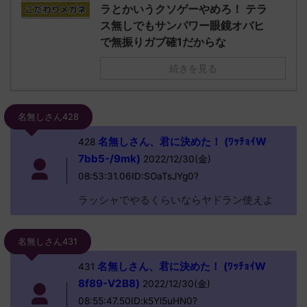
ラとかいうクソゲーやめろ！ テラ
ス無しでもサンパワー眼鏡オバヒ
で無振りガブ確1だからな
続きを見る
名無しさん428
名無しさん、君に決めた！ (ﾜｯﾁｮｲW
428
7bb5-/9mk)
2022/12/30(金)
08:53:31.06ID:SOaTsJYg0?
ラッシャでやるくらいならヤドラン使えよ
名無しさん431
名無しさん、君に決めた！ (ﾜｯﾁｮｲW
431
8f89-V2B8)
2022/12/30(金)
08:55:47.50ID:k5Yl5uHN0?