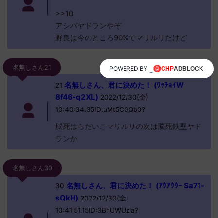
>>10
アシパヤドランやぞ
野良は今のところ90%でマリルリだけど
名無しさん21
POWERED BY
名無しさん、君に決めた！ (ﾜｯﾁｮｲW
21
8f46-q2XL)
2022/12/30(金)
10:40:34.35ID:uMt5C0Qb0?
脳死はらだいこマリルリの次は脳死鉄壁ヤド
ランか
名無しさん30
名無しさん、君に決めた！ (ｱｳｱｳｳｰ Sa71-
30
sQkH)
2022/12/30(金)
10:41:51.15ID:3BhUWUzla?