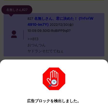
名無しさん827
名無しさん、君に決めた！ (ﾜｯﾁｮｲW
827
4910-lm7Y)
2022/12/30(金)
10:09:09.50ID:RoBIPP9q0?
>>813
おつんつん
ヤドランそだててねぇ
名無しさん829
名無しさん、君に決めた！ (ﾜｯﾁｮｲW
829
bf67-yXBT)
2022/12/30(金)
10:09:24.93ID:omoHsUx30?
ヤドラン技構成めんどいな 全部マシンか
広告ブロックを検出しました。