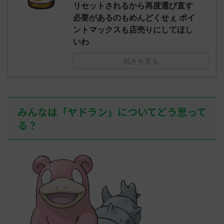
え忘れたガ
リセットされるから再度選び直す
めた！ (ﾜｯﾁ
決めた！ (ﾜｯﾁｮｲW b524-NwUu)
たラウドボーン
必要があるのもめんどくせぇ ポイ
2023/06/28(水 ...
しさん0624
ントマックスも店売りにしてほし
決めた！ (ﾜｯﾁｮ
いわ
続きを見る
みんなは「ヤドラン」についてどう思って
る？