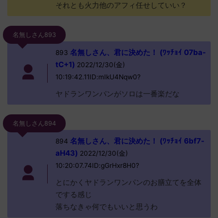
それとも火力他のアフィ任せしていい？
名無しさん893
名無しさん、君に決めた！ (ﾜｯﾁｮｲ 07ba-
893
tC+1)
2022/12/30(金)
10:19:42.11ID:mIkU4Nqw0?
ヤドランワンパンがソロは一番楽だな
名無しさん894
名無しさん、君に決めた！ (ﾜｯﾁｮｲ 6bf7-
894
aH43)
2022/12/30(金)
10:20:07.74ID:gGrHxr8H0?
とにかくヤドランワンパンのお膳立てを全体
でする感じ
落ちなきゃ何でもいいと思うわ