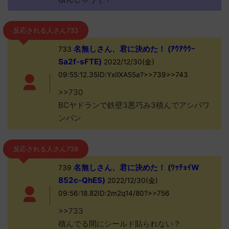
反応される人さん733
名無しさん、君に決めた！ (ｱｳｱｳｳｰ
733
Sa2f-sFTE)
2022/12/30(金)
09:55:12.35ID:YxIlXA55a?>>739>>743
>>730
BCヤドランで鉄壁3悪巧み3積んでアシパワ
ンパン
反応される人さん739
名無しさん、君に決めた！ (ﾜｯﾁｮｲW
739
852c-QhES)
2022/12/30(金)
09:56:18.82ID:2m2q14/80?>>756
>>733
積んでる間にシールド貼られない？