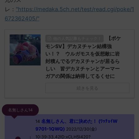
レ：
"https://medaka.5ch.net/test/read.cgi/poke/1
672362405/"
【ポケ
他の人気記事もチェック！
モンSV】デカヌチャン結構強
い！？ ウルガモスを仮想敵に岩
封積んでるデカヌチャンが居るら
しい 皆デカヌチャンとアーマー
ガアの関係は納得してるくせに
続きを見る
名無しさん14
名無しさん、君に決めた！ (ﾜｯﾁｮｲW
14
9701-1QWQ)
2022/12/30(金)
10:39:33.42ID:xCLH5I420?