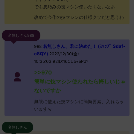
でも悪巧みの技マシン使いたくないなあ
改めて今作の技マシンの仕様クソだと思うわ
名無しさん988
名無しさん、君に決めた！ (ｽｯｯﾌﾟ Sdaf-
988
c8QY)
2022/12/30(金)
10:35:03.92ID:16CUb+ePd?
>>970
簡単に技マシン使われたら悔しいじゃ
ないですか
無限に使えた技マシンに簡悔要素、入れちゃ
いますｗ
名無しさん