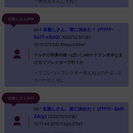
一番安定すんじゃね？
名無しさん844
名無しさん、君に決めた！ (ｱｳｱｳｳｰ
844
Sa71-cSzQ)
2022/12/30(金)
10:11:27.03ID:XNeyuVX9a?
マルチが阿鼻叫喚っぽいしHBヤドラン冷水なま
けるリフレクターで行くか
ってこいつリフレクター覚えねぇのかよ…エ
スパーのくせに
名無しさん847
名無しさん、君に決めた！ (ｱｳｱｳｳｰ Sa1f-
847
ZA/g)
2022/12/30(金)
10:11:46.87ID:FzqtsJ75a?