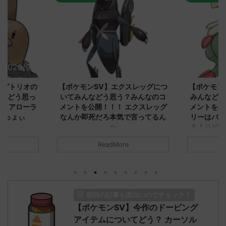
2023/9/8
2023/9/8
ダグトリオの
【ポケモンSV】エクスレッグにつ
【ポケモン
ながどう思っ
いてみんなどう思う？みんなのコ
みんなどう
！ アローラ
メントを公開！！！ エクスレッグ
メントを集
がっょぃ
なんか即死だろ本気で言ってるん
リーはバタ
か
るよりビビ
についてどう
トラさ
元のス
みんなは「エクスレッグ」についてど
ReadMore
.net/test/re
う思ってる？ 初めの記事 元のス
みんなは「
930/" 名無しさ
レ："https://medaka.5ch.net/test/re
思ってる？ 
さん、君に決め
ad.cgi/poke/1687575951/" 名無しさ
レ："https://
z)
ん0890 0890 名無しさん、君に決め
ad.cgi/pok
た！ (ﾜｯﾁｮｲW d56d-NwUu)
る人さん062
前回の記事も面白いのでチェック！
O9iU0 リージョ
2023/06/28(水)
に決めた！ (ｱｳ
だただダグト
【ポケモンSV】今作のドーピング
01:07:00.69ID:oUI00NrJ0 エクスレ
2023/06/27
されたウミト
ッグヘルムかっこいいから助かる 名
08:19:23.
アイテムについてどう？ カーソル
ん0702
無しさん0971 0971 名無しさん、君に