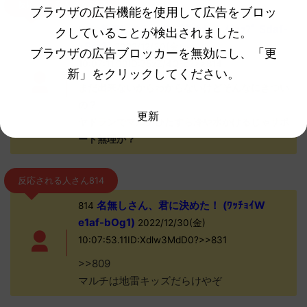
反応される人さん809
ブラウザの広告機能を使用して広告をブロッ
名無しさん、君に決めた！ (ｽｯｯﾌﾟ Sdaf-
809
クしていることが検出されました。
kSm3)
2022/12/30(金)
ブラウザの広告ブロッカーを無効にし、「更
10:07:11.99ID:75xZ/4QFd?>>814
新」をクリックしてください。
まだ出来ないからわからないけどそんなにきつい
の？
更新
ヤドランでマルチひたすら冷や水かけるじゃサポ
ート無理か？
反応される人さん814
名無しさん、君に決めた！ (ﾜｯﾁｮｲW
814
e1af-bOg1)
2022/12/30(金)
10:07:53.11ID:Xdlw3MdD0?>>831
>>809
マルチは地雷キッズだらけやぞ