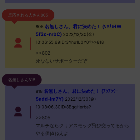
反応される人さん805
名無しさん、君に決めた！ (ﾜｯﾁｮｲW
805
5f2c-nrbC)
2022/12/30(金)
10:06:55.69ID:3Ynu1L0Y0?>>818
>>802
死なないサポーターだぞ
名無しさん818
名無しさん、君に決めた！ (ｱｳｱｳｳｰ
818
Sadd-lm7Y)
2022/12/30(金)
10:08:06.30ID:8BqgHerba?
>>805
マルチならクリアスモッグ飛び交ってるから
やる価値ねえよ