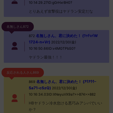
10:14:29.27ID:gGrHxr8H0?
とりあえず攻撃役はヤドラン安定だな
名無しさん872
名無しさん、君に決めた！ (ﾜｯﾁｮｲW
872
1724-n+Vr)
2022/12/30(金)
10:16:50.66ID:v4MGTPbS0?
ヤドラン最強！！！
反応される人さん869
名無しさん、君に決めた！ (ｱｳｱｳｳｰ
869
Sa71-cSzQ)
2022/12/30(金)
10:16:34.03ID:XNeyuVX9a?>>874>>882
HBヤドラン冷水怠ける悪巧みアシパでいい
か？