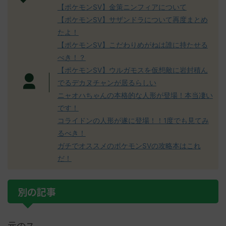
【ポケモンSV】金策ニンフィアについて
【ポケモンSV】サザンドラについて再度まとめ
たよ！
【ポケモンSV】こだわりめがねは誰に持たせる
べき！？
【ポケモンSV】ウルガモスを仮想敵に岩封積ん
でるデカヌチャンが居るらしい
ニャオハちゃんの本格的な人形が登場！本当凄い
です！
コライドンの人形が遂に登場！！1度でも見てみ
るべき！
ガチでオススメのポケモンSVの攻略本はこれ
だ！
別の記事
元のス