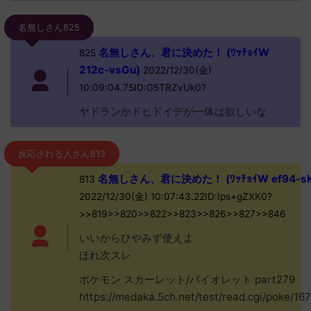
名無しさん825
名無しさん、君に決めた！ (ﾜｯﾁｮｲW
825
212c-vsGu)
2022/12/30(金)
10:09:04.75ID:G5TRZvUk0?
ヤドランかドヒドイデが一体は欲しいな
反応される人さん813
名無しさん、君に決めた！ (ﾜｯﾁｮｲW ef94-sK
813
2022/12/30(金) 10:07:43.22ID:Ips+gZXK0?
>>819>>820>>822>>823>>826>>827>>846
いいからひやみず使えよ
ほれ次スレ
ポケモン スカーレット/バイオレット part279
https://medaka.5ch.net/test/read.cgi/poke/1