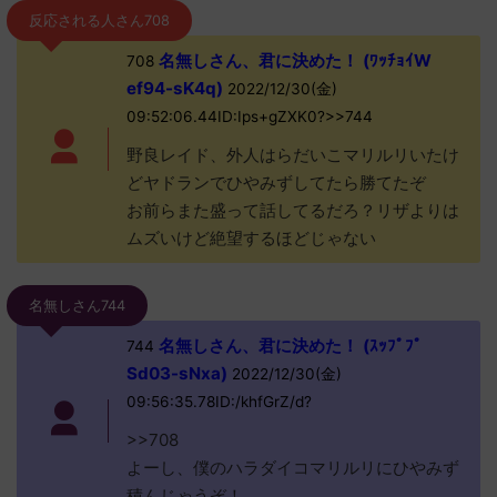
反応される人さん708
名無しさん、君に決めた！ (ﾜｯﾁｮｲW
708
ef94-sK4q)
2022/12/30(金)
09:52:06.44ID:Ips+gZXK0?>>744
野良レイド、外人はらだいこマリルリいたけ
どヤドランでひやみずしてたら勝てたぞ
お前らまた盛って話してるだろ？リザよりは
ムズいけど絶望するほどじゃない
名無しさん744
名無しさん、君に決めた！ (ｽｯﾌﾟﾌﾟ
744
Sd03-sNxa)
2022/12/30(金)
09:56:35.78ID:/khfGrZ/d?
>>708
よーし、僕のハラダイコマリルリにひやみず
積んじゃうぞ！