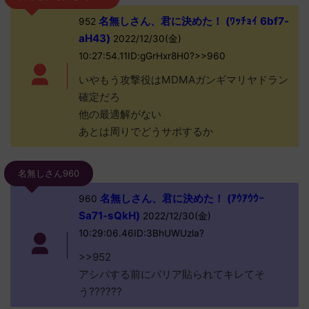
名無しさん、君に決めた！ (ﾜｯﾁｮｲ 6bf7-
952
aH43)
2022/12/30(金)
10:27:54.11ID:gGrHxr8H0?>>960
いやもう攻撃役はMDMAガンギマリヤドラン
確定だろ
他の最適解がない
あとは周りでどうサポするか
名無しさん960
名無しさん、君に決めた！ (ｱｳｱｳｳｰ
960
Sa71-sQkH)
2022/12/30(金)
10:29:06.46ID:3BhUWUzla?
>>952
アシパする前にバリア貼られてキレてそ
う??????