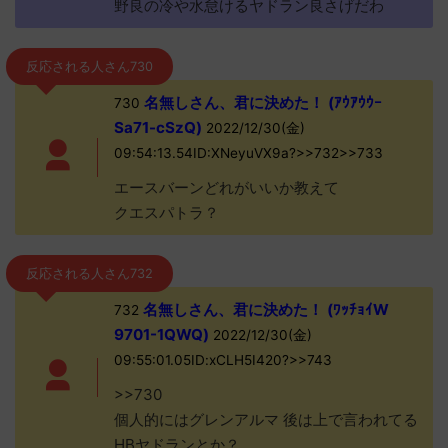
野良の冷や水怠けるヤドラン良さげだわ
反応される人さん730
名無しさん、君に決めた！ (ｱｳｱｳｳｰ
730
Sa71-cSzQ)
2022/12/30(金)
09:54:13.54ID:XNeyuVX9a?>>732>>733
エースバーンどれがいいか教えて
クエスパトラ？
反応される人さん732
名無しさん、君に決めた！ (ﾜｯﾁｮｲW
732
9701-1QWQ)
2022/12/30(金)
09:55:01.05ID:xCLH5I420?>>743
>>730
個人的にはグレンアルマ 後は上で言われてる
HBヤドランとか？