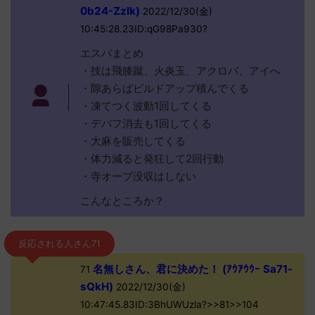
0b24-Zzlk)
2022/12/30(金)
10:45:28.23ID:qG98Pa930?
エスバまとめ
・技は飛膝蹴、火炎玉、アクロバ、アイへ
・隙あらばビルドアップ積んでくる
・凍てつく波動1回してくる
・デバフ消去も1回してくる
・大麻を販売してくる
・体力減ると発狂して2回行動
・寺オーブ没収はしない
こんなところか？
反応される人さん71
名無しさん、君に決めた！ (ｱｳｱｳｳｰ Sa71-
71
sQkH)
2022/12/30(金)
10:47:45.83ID:3BhUWUzla?>>81>>104