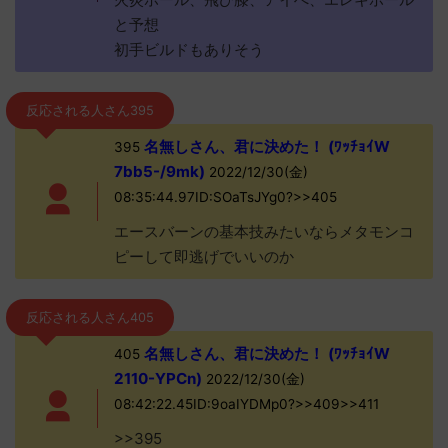
と予想
初手ビルドもありそう
反応される人さん395
名無しさん、君に決めた！ (ﾜｯﾁｮｲW
395
7bb5-/9mk)
2022/12/30(金)
08:35:44.97ID:SOaTsJYg0?>>405
エースバーンの基本技みたいならメタモンコ
ピーして即逃げでいいのか
反応される人さん405
名無しさん、君に決めた！ (ﾜｯﾁｮｲW
405
2110-YPCn)
2022/12/30(金)
08:42:22.45ID:9oaIYDMp0?>>409>>411
>>395