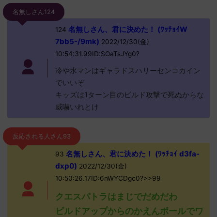
名無しさん124
名無しさん、君に決めた！ (ﾜｯﾁｮｲW
124
7bb5-/9mk)
2022/12/30(金)
10:54:31.99ID:SOaTsJYg0?
冷や水マンはギャラドスハリーセンコカイン
でいいぞ
キッズは1ターン目のビルド攻撃で死ぬからな
威嚇いれとけ
反応される人さん93
名無しさん、君に決めた！ (ﾜｯﾁｮｲ d3fa-
93
dxp0)
2022/12/30(金)
10:50:26.17ID:6nWYCDgc0?>>99
クエスパトラはまじでだめだわ
ビルドアップからのかえんボールでワ