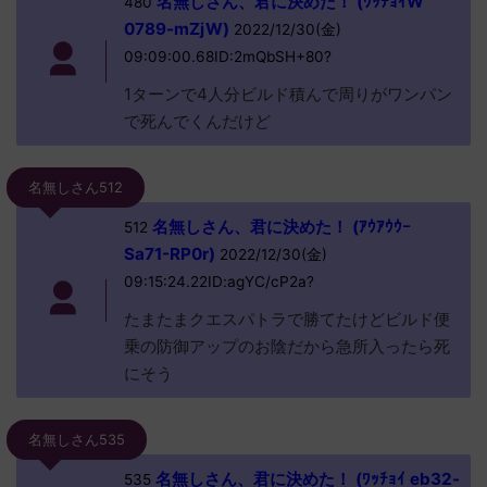
名無しさん、君に決めた！ (ﾜｯﾁｮｲW
480
0789-mZjW)
2022/12/30(金)
09:09:00.68ID:2mQbSH+80?
1ターンで4人分ビルド積んで周りがワンパン
で死んでくんだけど
名無しさん512
名無しさん、君に決めた！ (ｱｳｱｳｳｰ
512
Sa71-RP0r)
2022/12/30(金)
09:15:24.22ID:agYC/cP2a?
たまたまクエスパトラで勝てたけどビルド便
乗の防御アップのお陰だから急所入ったら死
にそう
名無しさん535
名無しさん、君に決めた！ (ﾜｯﾁｮｲ eb32-
535