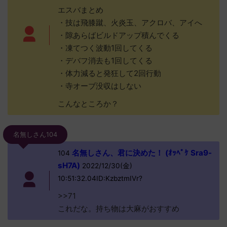
エスバまとめ
・技は飛膝蹴、火炎玉、アクロバ、アイへ
・隙あらばビルドアップ積んでくる
・凍てつく波動1回してくる
・デバフ消去も1回してくる
・体力減ると発狂して2回行動
・寺オーブ没収はしない
こんなところか？
名無しさん104
名無しさん、君に決めた！ (ｵｯﾍﾟｹ Sra9-
104
sH7A)
2022/12/30(金)
10:51:32.04ID:KzbztmIVr?
>>71
これだな。持ち物は大麻がおすすめ