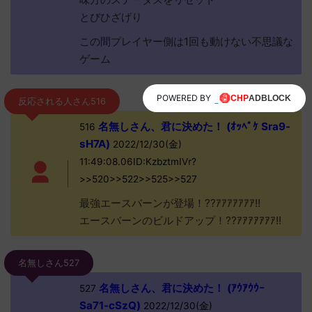
とびひざげり
この間プレイヤー側は1回も動けない不思議な
ゲーム
POWERED BY
反応される人さん516
名無しさん、君に決めた！ (ｵｯﾍﾟｹ Sra9-
516
sH7A)
2022/12/30(金)
11:49:08.06ID:KzbztmIVr?
>>520>>522>>525>>527
最強エースバーンが登場！??ｱｱｱｱｱｱｱ!!
エースバーンのビルドアップ！??ｱｱｱｱｱｱｱ!!
名無しさん527
名無しさん、君に決めた！ (ｱｳｱｳｳｰ
527
Sa71-cSzQ)
2022/12/30(金)