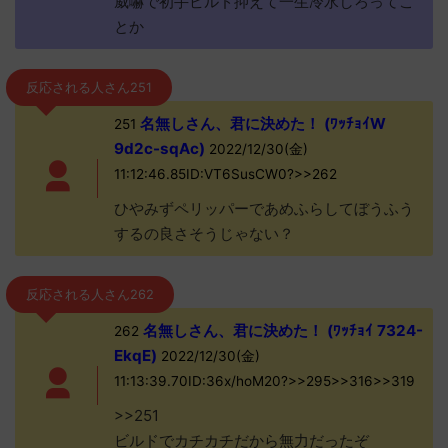
威嚇で初手ビルド抑えて一生冷水しろってこ
とか
反応される人さん251
名無しさん、君に決めた！ (ﾜｯﾁｮｲW
251
9d2c-sqAc)
2022/12/30(金)
11:12:46.85ID:VT6SusCW0?>>262
ひやみずペリッパーであめふらしてぼうふう
するの良さそうじゃない？
反応される人さん262
名無しさん、君に決めた！ (ﾜｯﾁｮｲ 7324-
262
EkqE)
2022/12/30(金)
11:13:39.70ID:36x/hoM20?>>295>>316>>319
>>251
ビルドでカチカチだから無力だったぞ