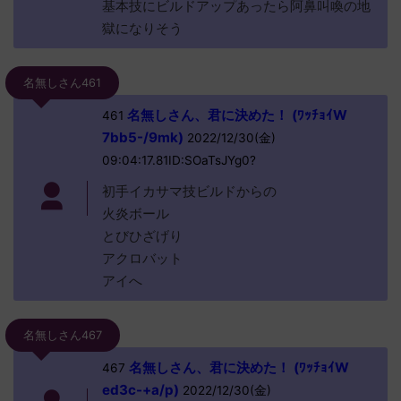
基本技にビルドアップあったら阿鼻叫喚の地
獄になりそう
名無しさん461
名無しさん、君に決めた！ (ﾜｯﾁｮｲW
461
7bb5-/9mk)
2022/12/30(金)
09:04:17.81ID:SOaTsJYg0?
初手イカサマ技ビルドからの
火炎ボール
とびひざげり
アクロバット
アイへ
名無しさん467
名無しさん、君に決めた！ (ﾜｯﾁｮｲW
467
ed3c-+a/p)
2022/12/30(金)