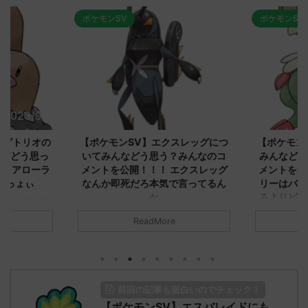
ポケモンSV
ポケモンSV
2023/9/8
2023/9/8
ダグトリオの
【ポケモンSV】エクスレッグにつ
【ポケモン
ながどう思っ
いてみんなどう思う？みんなのコ
みんなどう
！ アローラ
メントを公開！！！ エクスレッグ
メントを集
がっょぃ
なんか即死だろ本気で言ってるん
リーはバタ
か
るよりビビ
についてどう
トラさ
元のス
みんなは「エクスレッグ」についてど
ReadMore
.net/test/re
う思ってる？ 初めの記事 元のス
みんなは「
930/" 名無しさ
レ："https://medaka.5ch.net/test/re
思ってる？ 
さん、君に決め
ad.cgi/poke/1687575951/" 名無しさ
レ："https://
z)
ん0890 0890 名無しさん、君に決め
ad.cgi/pok
た！ (ﾜｯﾁｮｲW d56d-NwUu)
る人さん062
前回の記事も面白いのでチェック！
O9iU0 リージョ
2023/06/28(水)
に決めた！ (ｱｳ
だただダグト
【ポケモンSV】エスバレイドにも
01:07:00.69ID:oUI00NrJ0 エクスレ
2023/06/27