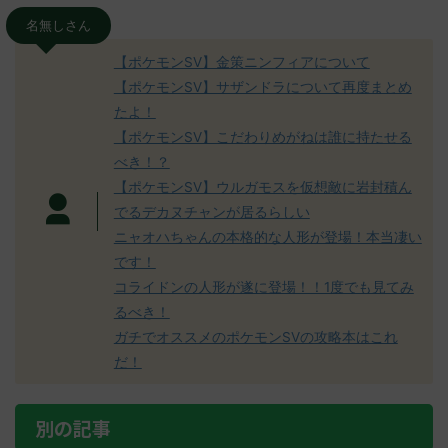
名無しさん
【ポケモンSV】金策ニンフィアについて
【ポケモンSV】サザンドラについて再度まとめ
たよ！
【ポケモンSV】こだわりめがねは誰に持たせる
べき！？
【ポケモンSV】ウルガモスを仮想敵に岩封積ん
でるデカヌチャンが居るらしい
ニャオハちゃんの本格的な人形が登場！本当凄い
です！
コライドンの人形が遂に登場！！1度でも見てみ
るべき！
ガチでオススメのポケモンSVの攻略本はこれ
だ！
別の記事