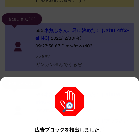
ビルド積むの最初だけ？
名無しさん565
名無しさん、君に決めた！ (ﾜｯﾁｮｲ 4ff2-
565
aH43)
2022/12/30(金)
09:27:56.67ID:mr+fmws40?
>>562
ガンガン積んでくるぞ
名無しさん583
名無しさん、君に決めた！ (ﾜｯﾁｮｲW
583
8f46-q2XL)
2022/12/30(金)
09:31:52.40ID:uMt5C0Qb0?
クエスパトラとか使ったらビルドアップのび
んじょうで死ぬまで動けなさそう
広告ブロックを検出しました。