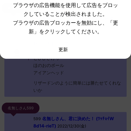
ブラウザの広告機能を使用して広告をブロッ
名無しさん584
クしていることが検出されました。
名無しさん、君に決めた！ (ﾜｯﾁｮｲW
584
ブラウザの広告ブロッカーを無効にし、「更
4989-Lj+u)
2022/12/30(金)
新」をクリックしてください。
09:31:59.50ID:gWtVElVZ0?
初手ビルドアップ
更新
アクロバット
とびひざげり
ほのおのボール
アイアンヘッド
リザードンのように簡単には勝たせてくれな
いか
名無しさん599
名無しさん、君に決めた！ (ﾜｯﾁｮｲW
599
8d14-rieT)
2022/12/30(金)