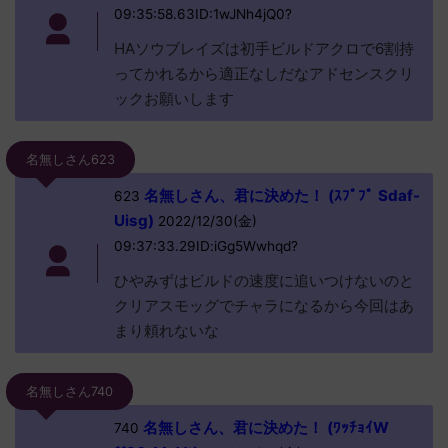
09:35:58.63ID:1wJNh4jQ0?
HAソウブレイズは初手ビルドアクロで6割持
ってかれるから適正なしだなアドセンスクリ
ックお願いします
名無しさん623
名無しさん、君に決めた！ (ｽﾌﾟﾌﾟ Sdaf-
623
Uisg)
2022/12/30(金)
09:37:33.29ID:iGg5Wwhqd?
ひやみずはビルドの速度に追いつけないのと
クリアスモッグでチャラになるから今回はあ
まり頼れないな
名無しさん740
名無しさん、君に決めた！ (ﾜｯﾁｮｲW
740