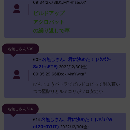
09:34:27.73ID:JMYHhsed0?
ビルドアップ
アクロバット
の繰り返しで草
名無しさん609
名無しさん、君に決めた！ (ｱｳｱｳｳｰ
609
Sa2f-sFTE)
2022/12/30(金)
09:35:29.66ID:oklMmYwxa?
びんじょうパトラでビルドコピって耐久貰い
つつ壁貼りとルミコリがソロ安定か
名無しさん614
名無しさん、君に決めた！ (ﾜｯﾁｮｲW
614
ef20-0YUT)
2022/12/30(金)