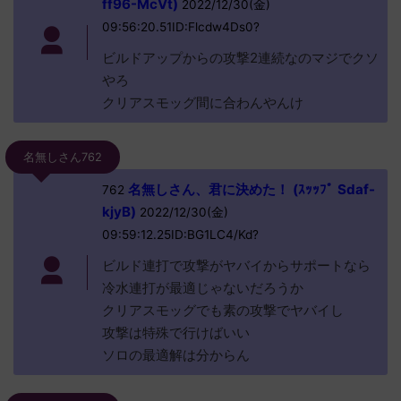
ff96-McVt)
2022/12/30(金)
09:56:20.51ID:Flcdw4Ds0?
ビルドアップからの攻撃2連続なのマジでクソ
やろ
クリアスモッグ間に合わんやんけ
名無しさん762
名無しさん、君に決めた！ (ｽｯｯﾌﾟ Sdaf-
762
kjyB)
2022/12/30(金)
09:59:12.25ID:BG1LC4/Kd?
ビルド連打で攻撃がヤバイからサポートなら
冷水連打が最適じゃないだろうか
クリアスモッグでも素の攻撃でヤバイし
攻撃は特殊で行けばいい
ソロの最適解は分からん