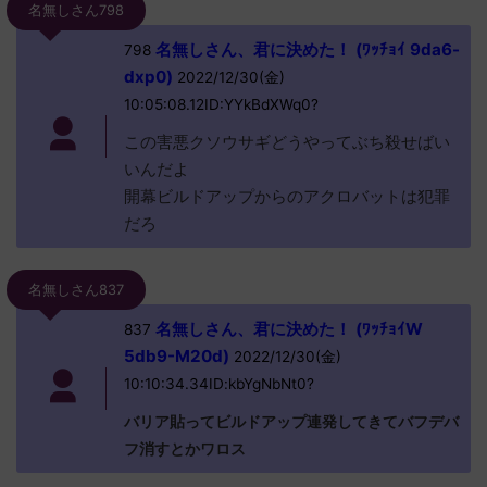
名無しさん798
名無しさん、君に決めた！ (ﾜｯﾁｮｲ 9da6-
798
dxp0)
2022/12/30(金)
10:05:08.12ID:YYkBdXWq0?
この害悪クソウサギどうやってぶち殺せばい
いんだよ
開幕ビルドアップからのアクロバットは犯罪
だろ
名無しさん837
名無しさん、君に決めた！ (ﾜｯﾁｮｲW
837
5db9-M20d)
2022/12/30(金)
10:10:34.34ID:kbYgNbNt0?
バリア貼ってビルドアップ連発してきてバフデバ
フ消すとかワロス