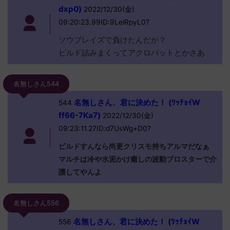
dxp0)
2022/12/30(金)
09:20:23.99ID:9LelRpyL0?
ソウブレイズで負けたんだが？
ビルド詰みまくってアクロバットとかさあ
名無しさん544
名無しさん、君に決めた！ (ﾜｯﾁｮｲW
544
ff66-7Ka7)
2022/12/30(金)
09:23:11.27ID:d7UsWg+D0?
ビルドすんなら尚更クリスモ持ちアルマだなぁ
マルチは冷や水泥かけ癒しの波動ブロスターで介
護してやんよ
名無しさん556
名無しさん、君に決めた！ (ﾜｯﾁｮｲW
556