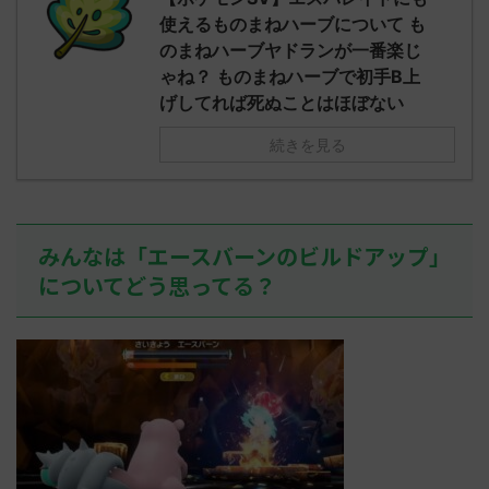
されたウミト
ッグヘルムかっこいいから助かる 名
08:19:23.
使えるものまねハーブについて も
ん0702
無しさん0971 0971 名無しさん、君に
え忘れたガ
のまねハーブヤドランが一番楽じ
めた！ (ﾜｯﾁ
決めた！ (ﾜｯﾁｮｲW b524-NwUu)
たラウドボーン
ゃね？ ものまねハーブで初手B上
2023/06/28(水 ...
しさん0624
げしてれば死ぬことはほぼない
決めた！ (ﾜｯﾁｮ
続きを見る
みんなは「エースバーンのビルドアップ」
についてどう思ってる？