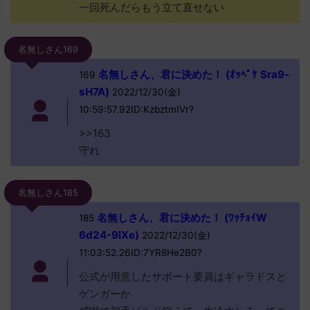
一回死んだらもう立て直せない
名無しさん169
名無しさん、君に決めた！ (ｵｯﾍﾟｹ Sra9-
169
sH7A)
2022/12/30(金)
10:59:57.92ID:KzbztmIVr?
>>163
守れ
名無しさん185
名無しさん、君に決めた！ (ﾜｯﾁｮｲW
185
6d24-9lXe)
2022/12/30(金)
11:03:52.26ID:7YR8He2B0?
公式が用意したサポート要員はギャラドスと
ゲンガーか