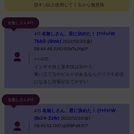
技4つ以上使用してくるから無意味
名無しさん411
名無しさん、君に決めた！ (ﾜｯﾁｮｲW
411
7bb5-/9mk)
2022/12/30(金)
08:44:46.23ID:SOaTsJYg0?
>>405
インチキ技と基本技は別やろ
奮い立てるやビルドがあるならクリスモ必須
になるし対策が立てやすい
名無しさん415
名無しさん、君に決めた！ (ﾜｯﾁｮｲW
415
0b24-Zzlk)
2022/12/30(金)
08:45:52.13ID:qG98Pa930?