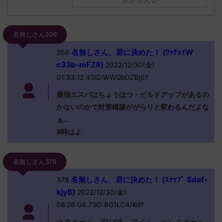
名無しさん206
名無しさん、君に決めた！ (ﾜｯﾁｮｲW
206
c33b-mFZ8)
2022/12/30(金)
01:33:12.45ID:WWQbDZBj0?
最強エスバはちょうはつ・ビルドアップがあるの
かないのかで対策構築ががらりと変わるんだよな
ぁ…
9時はよ
名無しさん378
名無しさん、君に決めた！ (ｽｯｯﾌﾟ Sdaf-
378
kjyB)
2022/12/30(金)
08:26:06.71ID:BG1LC4/Kd?
火炎ボール、飛び膝、アイへ、エレキボール