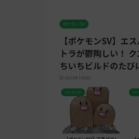
ポケモンSV
【ポケモンSV】エ
トラが鬱陶しい！ ク
ちいちビルドのたび
2023年1月6日
ポケモンSV
ポケモンSV
/12
2023/9/8
2023/9/