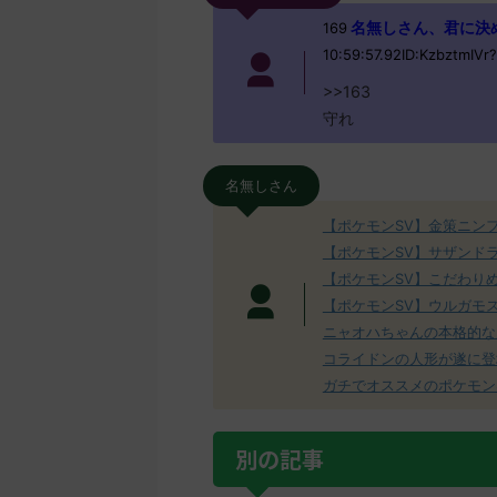
名無しさん、君に決めた！ 
169
10:59:57.92ID:KzbztmIVr?
>>163
守れ
名無しさん
【ポケモンSV】金策ニン
【ポケモンSV】サザンド
【ポケモンSV】こだわり
【ポケモンSV】ウルガモ
ニャオハちゃんの本格的な
コライドンの人形が遂に登
ガチでオススメのポケモン
別の記事