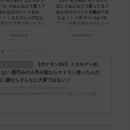
ッ
【ポケモンSV】キノガッサ
【ポケモンSV】みんなのア
？
のことみんなどう思ってる？
ヤシシについてのコメントを
みんなのコメントを集めてみ
集めました！！！ アヤシ
ん
たよ！！ バタフリーはバタ
シ、ダブルでトリル貼る就職
ん
フリー自身を強化させるより
先が1番かもしれないけどヤ
ビビヨンキノガッサをリスト
レユータンとリキキリンも悪
ラさせる方が評価上がる
くないトリル要員だから今ひ
ReadMore
ReadMore
い
とつインパクト足りんシング
みんなは「キノガッサ」について
ルでも悪くはなさそうだけど
どう思ってる？ 初めの記事 元の
アヤシシのオンリーワンな戦
t
ス
い方がどうにも練れないわボ
レ："https://medaka.5ch.net/test
【ポケモンSV】ミカルゲ＝め
ディプレスさえあればバリア
白いのでチェック！
、
/read.cgi/poke/1687575951/" 反
ラッシュとの組み合わせが面
応される人さん0623 0623 名無し
ない 悪巧みの入手が楽ならヤドラン使ったんだ
白くなりそうなんだけど
さん、君に決めた！ (ｱｳｱｳｳｰ
個二個ならそんなに大変ではないゾ
Sa69-sI2x) 2023/06/27(火)
みんなは「アヤシシ」についてど
についてどう思ってる？ 初めの記事 元のス
か
08:19:23.39ID:KfVqw9Gna 胞子を
う思ってる？ 初めの記事 元のス
ch.net/test/read.cgi/poke/1672362405/" 名無しさん6 6 名無 ...
さ
覚え忘れたガッサさんあくびを覚
レ："https://medaka.5ch.net/test
-
え忘れたラウドボーンさん (´・
/read.cgi/poke/1685459114/" 反応
ω・｀) 名無しさん0624 0624 名
される人さん0055 0055 名無しさ
無しさん、君に決めた！ (ﾜｯﾁｮｲW
ん、君に決めた！ (ｽｯﾌﾟ Sdbf-
05 ...
mLoM) 2023/05/31(水)
07:36:52.19ID:+/6UvhFfd ヒスイ
リージョンを輸送するために、久