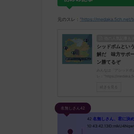
元のスレ：
"https://medaka.5ch.net/
他の人気記事も
シッドボムとい
解だ 味方サポ
ン勝てるぞ
みんなは「アシッドボ
レ："https://medaka.5
続きを見る
名無しさん42
名無しさん、君に決めた！ (
42
10:43:42.13ID:mIkU4Nqw