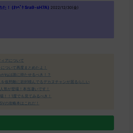
(ｵｯﾍﾟｹ Sra9-sH7A)
2022/12/30(金)
フィアについて
ラについて再度まとめたよ！
めがねは誰に持たせるべき！？
スを仮想敵に岩封積んでるデカヌチャンが居るらしい
人形が登場！本当凄いです！
場！！1度でも見てみるべき！
SVの攻略本はこれだ！