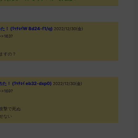
ﾜｯﾁｮｲW 8d24-f1/q)
2022/12/30(金)
0>>163?
ますの？
(ﾜｯﾁｮｲ eb32-dxp0)
2022/12/30(金)
0>>169?
攻撃で死ぬ
せない