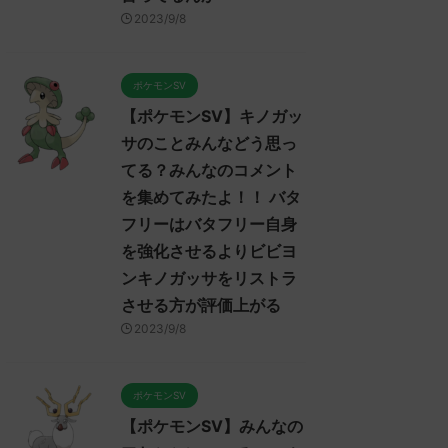
【ポケモンSV】ポケモンSV
【ポケモンSV】みんなのマ
2023/9/8
プレイヤーのトゲキッスに対
ンムーについてのコメントを
するコメント集！ ねばねば
集めました！！！ マンムー
ネット、そんな悪くなさそう
セグレイブパオツツミ入ると
ではあるけど上取れたら劇的
か氷パ厨パみたいだあ
ポケモンSV
に有利になれるようなエース
みんなは「マンムー」についてど
【ポケモンSV】キノガッ
が今は見あたらない全盛期ポ
ReadMore
ReadMore
う思ってる？ 初めの記事 元のス
イヒガッサかトゲキッスが欲
サのことみんなどう思っ
レ："https://medaka.5ch.net/test
しい
/read.cgi/poke/1687361463/" 反
てる？みんなのコメント
みんなは「トゲキッス」について
応される人さん0188 0188 名無し
を集めてみたよ！！ バタ
どう思ってる？ 初めの記事 元の
さん、君に決めた！ (ﾜｯﾁｮｲW
フリーはバタフリー自身
ス
3624-t07I) 2023/06/22(木)
レ："https://medaka.5ch.net/test
10:46:08.94ID:HKBzC1hY0 マンム
を強化させるよりビビヨ
/read.cgi/poke/1685459114/" 反応
ー内定たすかる 名無しさん0241
ンキノガッサをリストラ
される人さん0919 0919 名無しさ
0241 名無しさん、君に決めた！
させる方が評価上がる
ん、君に決めた！ (ﾃﾃﾝﾃﾝﾃﾝ
(ｱｳｱｳｳｰ Sacd-DDVi)
MM7f-faBw) 2023/06/01(木)
2023/06/22(木) 12:11: ...
2023/9/8
23:53:19.96ID:X6LFL4hoM なんで
トゲキッスちゃんをパルデアに入
れてくんないの酷い 反応される人
ポケモンSV
さん0938 0938 名無しさん、君に
【ポケモンSV】みんなの
決めた！ (ｽﾌﾟｯｯ Sdbf-EFSw) ...