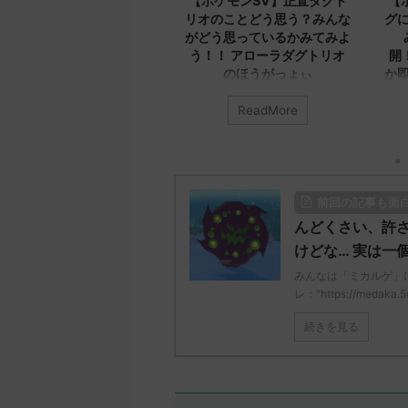
！
【ポケモンSV】正直ダグト
【ポケモンSV】エクスレ
メン
リオのことどう思う？みんな
グについてみんなどう思う
バ
がどう思っているかみてみよ
みんなのコメントを公
から
う！！ アローラダグトリオ
開！！！ エクスレッグな
のほうがっょぃ
か即死だろ本気で言ってる
か
いて
みんなは「ダグトリオ」について
ReadMore
ReadMore
の
どう思ってる？ 初めの記事 元の
みんなは「エクスレッグ」につ
ス
てどう思ってる？ 初めの記事 元
est
レ："https://medaka.5ch.net/test
のス
 反
/read.cgi/poke/1687925930/" 名
レ："https://medaka.5ch.net/tes
無し
無しさん0701 0701 名無しさん、
/read.cgi/poke/1687575951/" 名
前回の記事も面
君に決めた！ (ﾜｯﾁｮｲW e22c-
無しさん0890 0890 名無しさん
t4wz) 2023/07/02(日)
君に決めた！ (ﾜｯﾁｮｲW d56d-
んどくさい、許さ
グレイ
18:28:06.00ID:O9D7O9iU0 リージ
NwUu) 2023/06/28(水)
けどな… 実は一
無
ョンでも何でもないのにただただ
01:07:00.69ID:oUI00NrJ0 エクス
みんなは「ミカルゲ」
バン
ダグトリオと同じ種族値で弱くさ
レッグヘルムかっこいいから助
レ："https://medaka.5
ん
れたウミトリオオとかもな 名無し
る 名無しさん0971 0971 名無し
決め
さん0702 0702 名無しさん、君に
ん、君に決めた！ (ﾜｯﾁｮｲW b524
続きを見る
決めた！ (ﾜｯﾁｮｲ ...
NwUu) 2023/06/28(水 ...