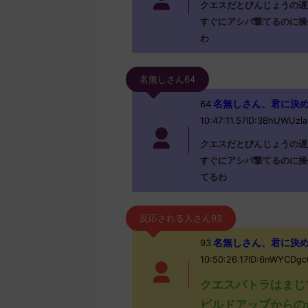
クエスだとびんじょうの遅
すぐにアシパ撃てるのに操
わ
名無しさん64
名無しさん、君に決めた！ (
64
10:47:11.57ID:3BhUWUzla
クエスだとびんじょうの遅
すぐにアシパ撃てるのに操
てるわ
反応される人さん93
名無しさん、君に決めた！ (
93
10:50:26.17ID:6nWYCDg
クエスパトラはまじ
ビルドアップからの