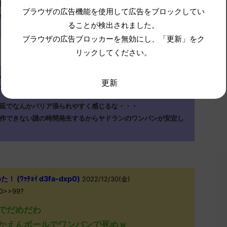
延でなんかバリア張られやすく感じるな・・・
ブラウザの広告機能を使用して広告をブロックしてい
作できない謎の時間発生するからヤドランの大麻が安定してる
ることが検出されました。
ブラウザの広告ブロッカーを無効にし、「更新」をク
リックしてください。
ｱｳｱｳｳｰ Sa71-sQkH)
2022/12/30(金)
更新
?
延でなんかバリア張られやすく感じるな・・・
作できない謎の時間発生するからヤドランのワンパンが安定し
ﾜｯﾁｮｲ d3fa-dxp0)
2022/12/30(金)
c0>>99?
でだめだわ
かえんボールでワンパンで死ぬｗ