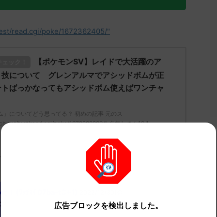
test/read.cgi/poke/1672362405/"
【ポケモンSV】レイドで大活躍のア
チェック！
う技について グレンアルマでアシッドボムが正
ートばっかなってもアシッドボム使えばワンチャ
ム」についてどう思ってる？ 初めの記事 元のス
ch.net/test/read.cgi/poke/1672282293/" 名無しさん19 1 ...
ﾜｯﾁｮｲ 07ba-tC+1)
2022/12/30(金)
0?
広告ブロックを検出しました。