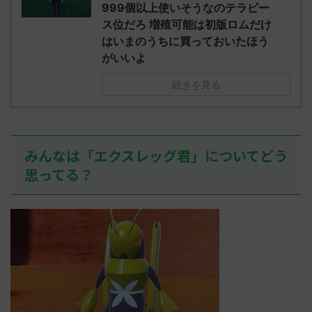
え忘れたガ
999個以上使いそうなのテラピー
めた！ (ﾜｯﾁ
決めた！ (ﾜｯﾁｮｲW b524-NwUu)
たラウドボーン
ス位だろ 増殖可能は初版ロムだけ
2023/06/28(水 ...
しさん0624
はいまのうちに買っておいたほう
決めた！ (ﾜｯﾁｮ
がいいよ
続きを見る
みんなは「エクスレッグ君」についてどう
思ってる？