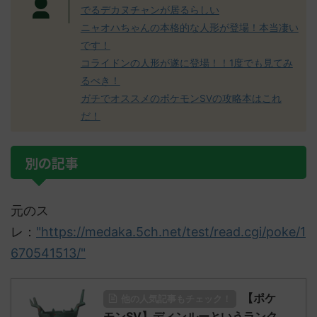
でるデカヌチャンが居るらしい
ニャオハちゃんの本格的な人形が登場！本当凄い
です！
コライドンの人形が遂に登場！！1度でも見てみ
るべき！
ガチでオススメのポケモンSVの攻略本はこれ
だ！
別の記事
元のス
レ：
"https://medaka.5ch.net/test/read.cgi/poke/1
670541513/"
【ポケ
他の人気記事もチェック！
モンSV】ディンルーというランク