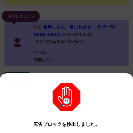
名無しさん736
名無しさん、君に決めた！ (ﾜｯﾁｮｲW
736
9b89-5KSX)
2022/12/09(金)
12:39:07.44ID:MjtCY2aN0
>>725
慈悲はない
名無しさん
【ポケモンSV】色厳選頑張ってる人達のコメントをまと
めたよ！ 初めて孵化色厳選してて今500体目くらいだが
出ない
【ポケモンSV】コダック系統についてどう思う！？
【ポケモンSV】エスバレイドのびんじょうクエスパトラ
広告ブロックを検出しました。
が鬱陶しい！