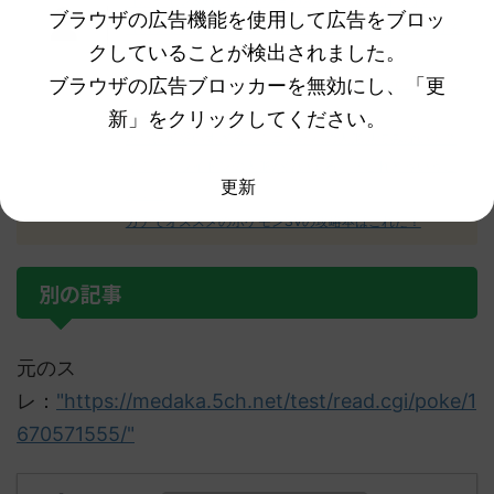
【ポケモンSV】ミカルゲ＝めんどくさい、許さない
ブラウザの広告機能を使用して広告をブロッ
【ポケモンSV】グレンアルマよ！エスバレイドで砕ける
クしていることが検出されました。
なｗｗｗ
ブラウザの広告ブロッカーを無効にし、「更
【ポケモンSV】次のアプデで増殖バグは完全に終わるの
か…？
新」をクリックしてください。
本当に可愛いすぎる！！ニャオハの人形見てみない！？
え！？ミライドンの人形が浮いてる！？これどういうこ
更新
と！？
ガチでオススメのポケモンSVの攻略本はこれだ！
別の記事
元のス
レ：
"https://medaka.5ch.net/test/read.cgi/poke/1
670571555/"