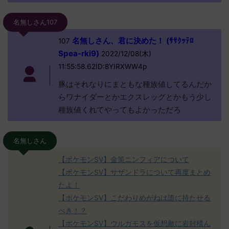
名無しさん107
名無しさん、君に決めた！ (ｻｻｸｯﾃﾛ
107
Spea-rki9)
2022/12/08(木)
11:55:58.62ID:8YIRXWW4p
豚はそれなりにまともな種族値してるんだか
らワナイダーとかエクスレッグとかもう少し
種族値くれてやってもよかっただろ
名無しさん
【ポケモンSV】金策ニンフィアについて
【ポケモンSV】サザンドラについて再度まとめ
たよ！
【ポケモンSV】こだわりめがねは誰に持たせる
べき！？
【ポケモンSV】ウルガモスを仮想敵に岩封積ん