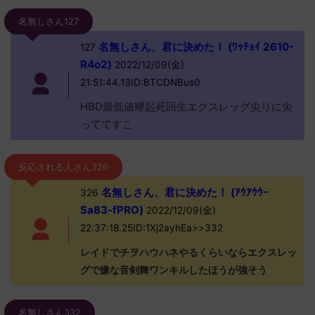
名無しさん127
名無しさん、君に決めた！ (ﾜｯﾁｮｲ 2610-
127
R4o2)
2022/12/09(金)
21:51:44.13ID:BTCDNBus0
HBD最低値襷起死回生エクスレッグ尖りに尖
っててすこ
反応される人さん326
名無しさん、君に決めた！ (ｱｳｱｳｳｰ
326
Sa83-fPRO)
2022/12/09(金)
22:37:18.25ID:1Xj2ayhEa>>332
レイドでチヲハウハネやるくらいならエクスレッ
グで嫌な音剣舞ワンキルしたほうが強そう
名無しさん332