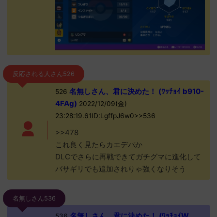
反応される人さん526
名無しさん、君に決めた！ (ﾜｯﾁｮｲ b910-
526
4FAg)
2022/12/09(金)
23:28:19.61ID:LgffpJ6w0>>536
>>478
これ良く見たらカエデパか
DLCでさらに再戦できてガチグマに進化して
バサギリでも追加されりゃ強くなりそう
名無しさん536
名無しさん、君に決めた！ (ﾜｯﾁｮｲW
536