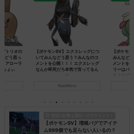
2023/9/8
2023/9/8
ダグトリオの
【ポケモンSV】エクスレッグにつ
【ポケモン
ながどう思っ
いてみんなどう思う？みんなのコ
みんなどう
！ アローラ
メントを公開！！！ エクスレッグ
メントを集
がっょぃ
なんか即死だろ本気で言ってるん
リーはバタ
か
るよりビビ
についてどう
トラさ
元のス
みんなは「エクスレッグ」についてど
ReadMore
.net/test/re
う思ってる？ 初めの記事 元のス
みんなは「
930/" 名無しさ
レ："https://medaka.5ch.net/test/re
思ってる？ 
さん、君に決め
ad.cgi/poke/1687575951/" 名無しさ
レ："https://
z)
ん0890 0890 名無しさん、君に決め
ad.cgi/pok
た！ (ﾜｯﾁｮｲW d56d-NwUu)
る人さん062
前回の記事も面白いのでチェック！
O9iU0 リージョ
2023/06/28(水)
に決めた！ (ｱｳ
だただダグト
【ポケモンSV】増殖バグでアイテ
01:07:00.69ID:oUI00NrJ0 エクスレ
2023/06/27
されたウミト
ッグヘルムかっこいいから助かる 名
08:19:23.
ム999個でも足らない人いるの？
ん0702
無しさん0971 0971 名無しさん、君に