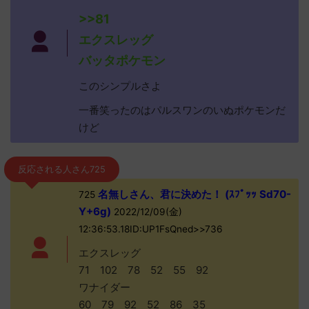
>>81
エクスレッグ
バッタポケモン
このシンプルさよ
一番笑ったのはパルスワンのいぬポケモンだ
けど
反応される人さん725
名無しさん、君に決めた！ (ｽﾌﾟｯｯ Sd70-
725
Y+6g)
2022/12/09(金)
12:36:53.18ID:UP1FsQned>>736
エクスレッグ
71 102 78 52 55 92
ワナイダー
60 79 92 52 86 35