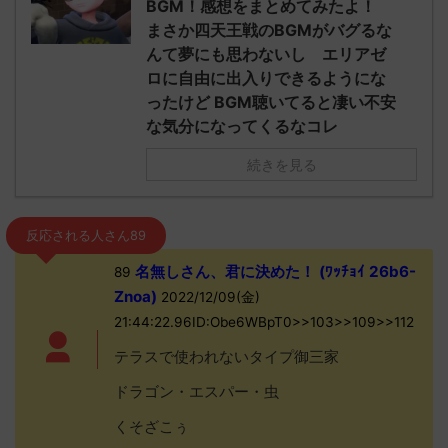
BGM！感想をまとめてみたよ！
まさか四天王戦のBGMがバグるな
んて夢にも思わないし エリアゼ
ロに自由に出入りできるようにな
ったけど BGM聴いてると凄い不安
な気分になってくるなコレ
続きを見る
反応される人さん89
名無しさん、君に決めた！ (ﾜｯﾁｮｲ 26b6-
89
Znoa)
2022/12/09(金)
21:44:22.96ID:Obe6WBpT0>>103>>109>>112
テラスで使われないタイプ御三家
ドラゴン・エスパー・虫
くそざこぅ