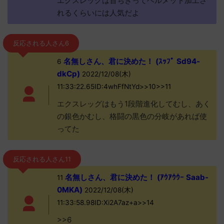
エクスレッグは首ちぎってヘルメット加工さ
れるくらいには人気だよ
反応される人さん6
名無しさん、君に決めた！ (ｽｯﾌﾟ Sd94-
6
dkCp)
2022/12/08(木)
11:33:22.65ID:4whFfNtYd>>10>>11
エクスレッグはもう1段階進化してむし、あく
の銀色かむし、格闘の黒色の分岐があれば使
ってた
反応される人さん11
名無しさん、君に決めた！ (ｱｳｱｳｳｰ Saab-
11
0MKA)
2022/12/08(木)
11:33:58.98ID:Xi2A7az+a>>14
>>6