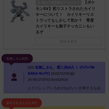
【ポケ
他の人気記事もチェック！
モンSV】初リストラされたカイリ
キーについて！ カイリキーリス
トラってもしかして初か？ 零度
カイリキーも胞子テッカニンもい
るぞ
続きを見る
名無しさん925
名無しさん、君に決めた！ (ﾜｯﾁｮｲW
925
646d-N+fY)
2022/12/09(金)
20:56:27.97ID:i5vn52XU0
エクスレッグいろめがねがいい仕事するなあ
反応される人さん921