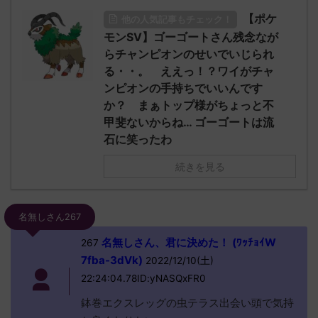
【ポケ
他の人気記事もチェック！
モンSV】ゴーゴートさん残念なが
らチャンピオンのせいでいじられ
る・・。 ええっ！？ワイがチャ
ンピオンの手持ちでいいんです
か？ まぁトップ様がちょっと不
甲斐ないからね… ゴーゴートは流
石に笑ったわ
続きを見る
名無しさん267
名無しさん、君に決めた！ (ﾜｯﾁｮｲW
267
7fba-3dVk)
2022/12/10(土)
22:24:04.78ID:yNASQxFR0
鉢巻エクスレッグの虫テラス出会い頭で気持