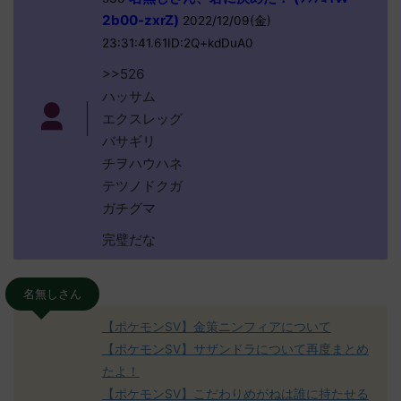
2b00-zxrZ)
2022/12/09(金)
23:31:41.61ID:2Q+kdDuA0
>>526
ハッサム
エクスレッグ
バサギリ
チヲハウハネ
テツノドクガ
ガチグマ
完璧だな
名無しさん
【ポケモンSV】金策ニンフィアについて
【ポケモンSV】サザンドラについて再度まとめ
たよ！
【ポケモンSV】こだわりめがねは誰に持たせる