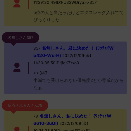
11:29:30.49ID:FU32WDrya>>357
5位の人と当たったけどエクスレッグ入れてて
びっくりした
名無しさん357
名無しさん、君に決めた！ (ﾜｯﾁｮｲW
357
b420-WurH)
2022/12/09(金)
11:30:35.50ID:jfcKZrxo0
>>347
半減でも受けられない優先度2とか脅威だから
なぁ
反応される人さん79
名無しさん、君に決めた！ (ﾜｯﾁｮｲW
79
6610-3uQI)
2022/12/09(金)
10:25:35.69ID:yaahetFl0>>81