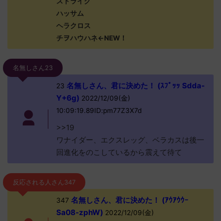
ストライク
ハッサム
ヘラクロス
チヲハウハネ←NEW！
名無しさん23
名無しさん、君に決めた！ (ｽﾌﾟｯｯ Sdda-
23
Y+6g)
2022/12/09(金)
10:09:19.89ID:pm77Z3X7d
>>19
ワナイダー、エクスレッグ、ベラカスは後一
回進化をのこしているから震えて待て
反応される人さん347
名無しさん、君に決めた！ (ｱｳｱｳｳｰ
347
Sa08-zphW)
2022/12/09(金)