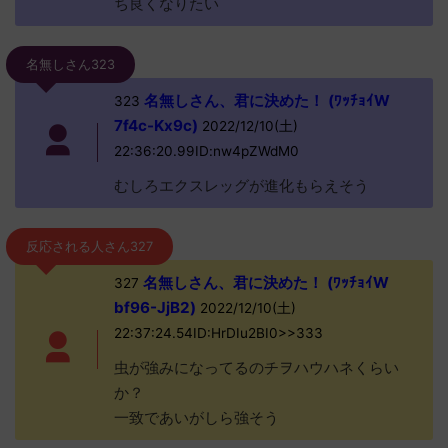
ち良くなりたい
名無しさん323
名無しさん、君に決めた！ (ﾜｯﾁｮｲW
323
7f4c-Kx9c)
2022/12/10(土)
22:36:20.99ID:nw4pZWdM0
むしろエクスレッグが進化もらえそう
反応される人さん327
名無しさん、君に決めた！ (ﾜｯﾁｮｲW
327
bf96-JjB2)
2022/12/10(土)
22:37:24.54ID:HrDIu2BI0>>333
虫が強みになってるのチヲハウハネくらい
か？
一致であいがしら強そう