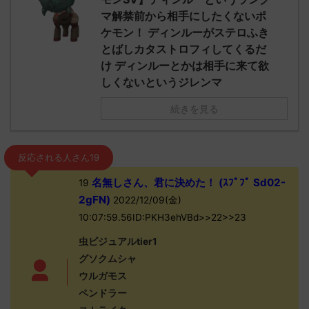
マ解禁前から相手にしたくないポ
ケモン！ ディンルーがステロふき
とばしカタストロフィしてくるだ
け ディンルーとかは相手に来て欲
しくないというジレンマ
続きを見る
反応される人さん19
名無しさん、君に決めた！ (ｽﾌﾟﾌﾟ Sd02-
19
2gFN)
2022/12/09(金)
10:07:59.56ID:PKH3ehVBd>>22>>23
虫ビジュアルtier1
グソクムシャ
ウルガモス
ペンドラー