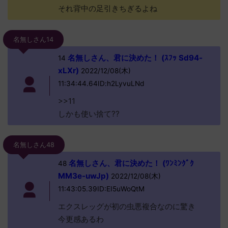
それ背中の足引きちぎるよね
名無しさん14
名無しさん、君に決めた！ (ｽﾌｯ Sd94-
14
xLXr)
2022/12/08(木)
11:34:44.64ID:h2LyvuLNd
>>11
しかも使い捨て??
名無しさん48
名無しさん、君に決めた！ (ﾜﾝﾐﾝｸﾞｸ
48
MM3e-uwJp)
2022/12/08(木)
11:43:05.39ID:EI5uWoQtM
エクスレッグが初の虫悪複合なのに驚き
今更感あるわ