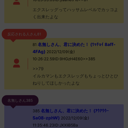
エクスレッグってハッサムレベルでカッコよ
く出来たよな
反応される人さん81
名無しさん、君に決めた！ (ﾜｯﾁｮｲ 8aff-
81
4FAg)
2022/12/09(金)
10:26:22.59ID:9HGzH4E60>>385
>>79
イルカマンもエクスレッグもちょっとひとひ
ねりしてほしかったよな
名無しさん385
名無しさん、君に決めた！ (ｱｳｱｳｳｰ
385
Sa08-zphW)
2022/12/09(金)
11:35:46.23ID:JXXliB5Ba