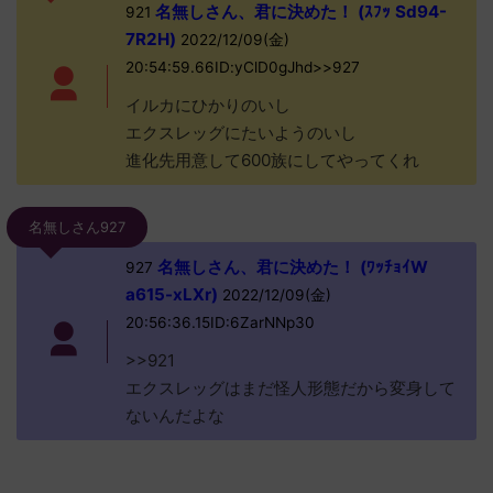
名無しさん、君に決めた！ (ｽﾌｯ Sd94-
921
7R2H)
2022/12/09(金)
20:54:59.66ID:yClD0gJhd>>927
イルカにひかりのいし
エクスレッグにたいようのいし
進化先用意して600族にしてやってくれ
名無しさん927
名無しさん、君に決めた！ (ﾜｯﾁｮｲW
927
a615-xLXr)
2022/12/09(金)
20:56:36.15ID:6ZarNNp30
>>921
エクスレッグはまだ怪人形態だから変身して
ないんだよな