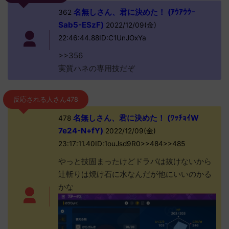
名無しさん、君に決めた！ (ｱｳｱｳｳｰ
362
Sab5-ESzF)
2022/12/09(金)
22:46:44.88ID:C1UnJOxYa
>>356
実質ハネの専用技だぞ
反応される人さん478
名無しさん、君に決めた！ (ﾜｯﾁｮｲW
478
7e24-N+fY)
2022/12/09(金)
23:17:11.40ID:1ouJsd9R0>>484>>485
やっと技固まったけどドラパは抜けないから
辻斬りは焼け石に水なんだが他にいいのかる
かな