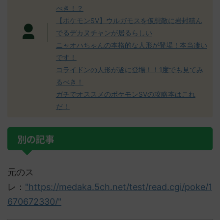
べき！？
【ポケモンSV】ウルガモスを仮想敵に岩封積ん
でるデカヌチャンが居るらしい
ニャオハちゃんの本格的な人形が登場！本当凄い
です！
コライドンの人形が遂に登場！！1度でも見てみ
るべき！
ガチでオススメのポケモンSVの攻略本はこれ
だ！
別の記事
元のス
レ：
"https://medaka.5ch.net/test/read.cgi/poke/1
670672330/"