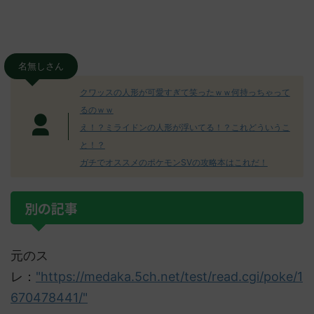
名無しさん
クワッスの人形が可愛すぎて笑ったｗｗ何持っちゃって
るのｗｗ
え！？ミライドンの人形が浮いてる！？これどういうこ
と！？
ガチでオススメのポケモンSVの攻略本はこれだ！
別の記事
元のス
レ：
"https://medaka.5ch.net/test/read.cgi/poke/1
670478441/"