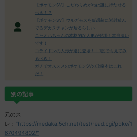
【ポケモンSV】こだわりめがねは誰に持たせる
べき！？
【ポケモンSV】ウルガモスを仮想敵に岩封積ん
でるデカヌチャンが居るらしい
ニャオハちゃんの本格的な人形が登場！本当凄い
です！
コライドンの人形が遂に登場！！1度でも見てみ
るべき！
ガチでオススメのポケモンSVの攻略本はこれ
だ！
別の記事
元のス
レ：
"https://medaka.5ch.net/test/read.cgi/poke/1
670494802/"