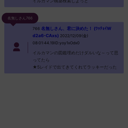
イルカマン構築検索しよっと
名無しさん766
名無しさん、君に決めた！ (ﾜｯﾁｮｲW
766
d2a6-CAxs)
2022/12/09(金)
08:01:44.19ID:yoy1xOdx0
イルカマンの図鑑埋めだけダルいな～って思
ってたら
★5レイドで出てきてくれてラッキーだった