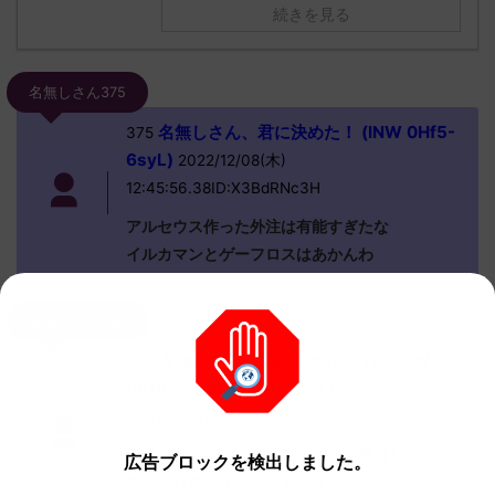
続きを見る
名無しさん375
名無しさん、君に決めた！ (INW 0Hf5-
375
6syL)
2022/12/08(木)
12:45:56.38ID:X3BdRNc3H
アルセウス作った外注は有能すぎたな
イルカマンとゲーフロスはあかんわ
名無しさん386
名無しさん、君に決めた！ (ﾜｯﾁｮｲW
386
9b10-n+ha)
2022/12/08(木)
12:47:44.01ID:zM2BcUW30
イルカマンはマスカーニャで吹っ飛ばしてるから
広告ブロックを検出しました。
あんまり強いイメージ無いな…