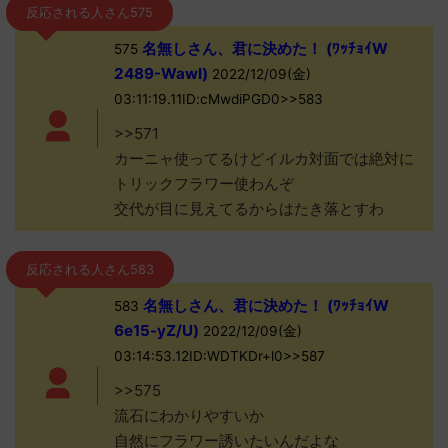
反応される人さん575
名無しさん、君に決めた！ (ﾜｯﾁｮｲW
575
2489-WawI)
2022/12/09(金)
03:11:19.11ID:cMwdiPGD0>>583
>>571
カーニャ使ってるけどイルカ対面では絶対に
トリックフラワー使わんぞ
交代が目に見えてるからはたき落とすわ
反応される人さん583
名無しさん、君に決めた！ (ﾜｯﾁｮｲW
583
6e15-yZ/U)
2022/12/09(金)
03:14:53.12ID:WDTKDr+l0>>587
>>575
流石にわかりやすいか
自然にフラワー誘いたいんだよな