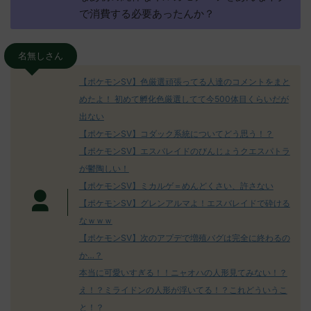
で消費する必要あったんか？
名無しさん
【ポケモンSV】色厳選頑張ってる人達のコメントをまと
めたよ！ 初めて孵化色厳選してて今500体目くらいだが
出ない
【ポケモンSV】コダック系統についてどう思う！？
【ポケモンSV】エスバレイドのびんじょうクエスパトラ
が鬱陶しい！
【ポケモンSV】ミカルゲ＝めんどくさい、許さない
【ポケモンSV】グレンアルマよ！エスバレイドで砕ける
なｗｗｗ
【ポケモンSV】次のアプデで増殖バグは完全に終わるの
か…？
本当に可愛いすぎる！！ニャオハの人形見てみない！？
え！？ミライドンの人形が浮いてる！？これどういうこ
と！？