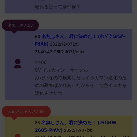
頼れる証って条件何？
名無しさん93
名無しさん、君に決めた！ (ｵｯﾍﾟｹ Sr5f-
93
FdAb)
2022/12/07(水)
21:40:43.95ID:dO71/nubr
>>86
SV イルカマン サークル
みたいなので検索したらイルカマン進化のた
めの募集ばかりあったからそこで色イルカを
進化させたわ
反応される人さん86
名無しさん、君に決めた！ (ﾜｯﾁｮｲW
86
2605-PnVv)
2022/12/07(水)