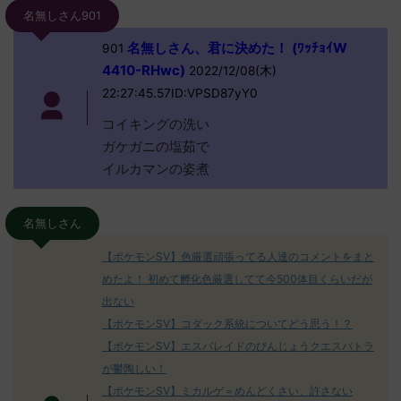
名無しさん901
名無しさん、君に決めた！ (ﾜｯﾁｮｲW
901
4410-RHwc)
2022/12/08(木)
22:27:45.57ID:VPSD87yY0
コイキングの洗い
ガケガニの塩茹で
イルカマンの姿煮
名無しさん
【ポケモンSV】色厳選頑張ってる人達のコメントをまと
めたよ！ 初めて孵化色厳選してて今500体目くらいだが
出ない
【ポケモンSV】コダック系統についてどう思う！？
【ポケモンSV】エスバレイドのびんじょうクエスパトラ
が鬱陶しい！
【ポケモンSV】ミカルゲ＝めんどくさい、許さない