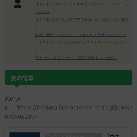
【ポケモンSV】グレンアルマよ！エスバレイドで砕ける
なｗｗｗ
【ポケモンSV】次のアプデで増殖バグは完全に終わるの
か…？
本当に可愛いすぎる！！ニャオハの人形見てみない！？
え！？ミライドンの人形が浮いてる！？これどういうこ
と！？
ガチでオススメのポケモンSVの攻略本はこれだ！
別の記事
元のス
レ：
"https://medaka.5ch.net/test/read.cgi/poke/1
670506289/"
【ポケ
他の人気記事もチェック！