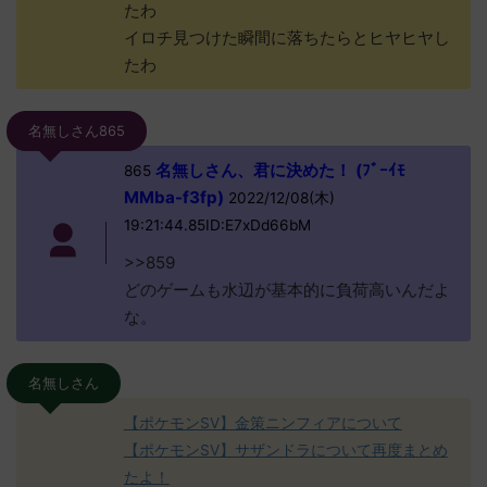
たわ
イロチ見つけた瞬間に落ちたらとヒヤヒヤし
たわ
名無しさん865
名無しさん、君に決めた！ (ﾌﾞｰｲﾓ
865
MMba-f3fp)
2022/12/08(木)
19:21:44.85ID:E7xDd66bM
>>859
どのゲームも水辺が基本的に負荷高いんだよ
な。
名無しさん
【ポケモンSV】金策ニンフィアについて
【ポケモンSV】サザンドラについて再度まとめ
たよ！