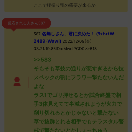
ここで腰振り鴨の需要が来るか
反応される人さん587
名無しさん、君に決めた！ (ﾜｯﾁｮｲW
587
2489-WawI)
2022/12/09(金)
03:21:19.85ID:cMwdiPGD0>>618
>>583
そもそも草技の通りが悪すぎるから技
スペックの割にフラワー撃たないんだ
よな
ラス1でゴリ押せるとか試合終盤で相
手3体見えてて半減されようが火力で
削り切れるとかじゃないと撃たない
草で抜群とれる相手でもテラスタル警
戒で撃たないとかしょっちゅう