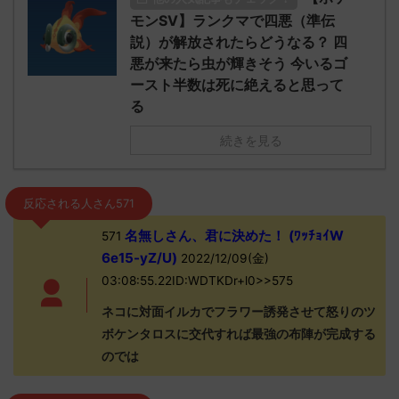
モンSV】ランクマで四悪（準伝
説）が解放されたらどうなる？ 四
悪が来たら虫が輝きそう 今いるゴ
ースト半数は死に絶えると思って
る
続きを見る
反応される人さん571
名無しさん、君に決めた！ (ﾜｯﾁｮｲW
571
6e15-yZ/U)
2022/12/09(金)
03:08:55.22ID:WDTKDr+l0>>575
ネコに対面イルカでフラワー誘発させて怒りのツ
ボケンタロスに交代すれば最強の布陣が完成する
のでは