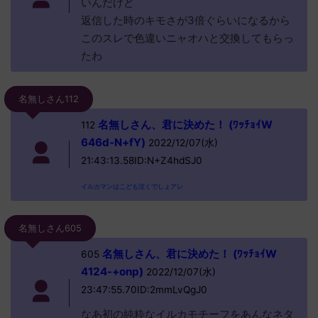
いんだけど
返信した時のキモさが3倍ぐらいになるから
このスレで色違いニャオハと交換してもらっ
たわ
名無しさん112
名無しさん、君に決めた！ (ﾜｯﾁｮｲW
112
646d-N+fY)
2022/12/07(水)
21:43:13.58ID:N+Z4hdSJ0
イルカマンはこども泣くでしょアレ
名無しさん605
名無しさん、君に決めた！ (ﾜｯﾁｮｲW
605
4124-+onp)
2022/12/07(水)
23:47:55.70ID:2mmLvQgJ0
なあ初の純粋なイルカモチーフをあんなネタ