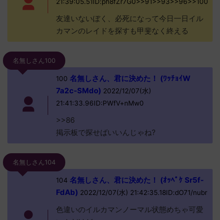
21:39:05.51ID:ph8fZr7G0>>91>>93>>96>>100
友達いないぼく、必死になって今日一日イル
カマンのレイドを探すも甲斐なく終える
名無しさん100
名無しさん、君に決めた！ (ﾜｯﾁｮｲW
100
7a2c-SMdo)
2022/12/07(水)
21:41:33.96ID:PWfV+nMw0
>>86
掲示板で探せばいいんじゃね?
名無しさん104
名無しさん、君に決めた！ (ｵｯﾍﾟｹ Sr5f-
104
FdAb)
2022/12/07(水) 21:42:35.18ID:dO71/nubr
色違いのイルカマンノーマル状態めちゃ可愛