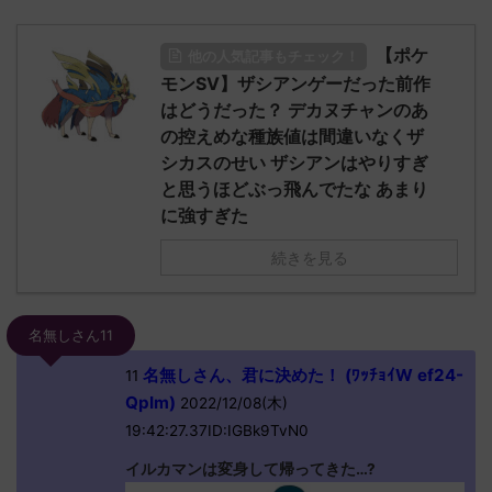
【ポケ
他の人気記事もチェック！
モンSV】ザシアンゲーだった前作
はどうだった？ デカヌチャンのあ
の控えめな種族値は間違いなくザ
シカスのせい ザシアンはやりすぎ
と思うほどぶっ飛んでたな あまり
に強すぎた
続きを見る
名無しさん11
名無しさん、君に決めた！ (ﾜｯﾁｮｲW ef24-
11
QpIm)
2022/12/08(木)
19:42:27.37ID:IGBk9TvN0
イルカマンは変身して帰ってきた…?