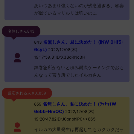
あいつあまり強くないのが残念過ぎる、容姿
が似ているマリルリは強いのに
名無しさん843
名無しさん、君に決めた！ (INW 0Hf5-
843
6syL)
2022/12/08(木)
19:17:59.81ID:X3BdRNc3H
鉢巻急所がないと積み耐久ゲーミングでおも
んなって言う所でしたイルカさん
反応される人さん859
名無しさん、君に決めた！ (ﾜｯﾁｮｲW
859
6ebb-HmQC)
2022/12/08(木)
19:20:47.82ID:J0onbhiP0>>865
イルカの大量発生は再起してもガクガクだっ