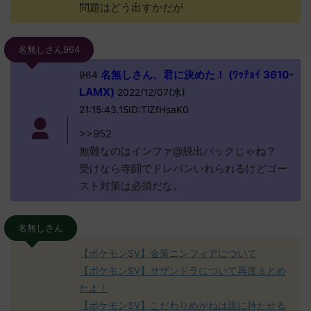
問題はどう出すかだが
名無しさん964
名無しさん、君に決めた！ (ﾜｯﾁｮｲ 3610-
964
LAMX)
2022/12/07(水)
21:15:43.15ID:TlZfHsaK0
>>952
無難なのはインファ@脱出パックじゃね？
受けなら寺闘でドレパンいれられるけどゴー
スト対策は必須だな。
名無しさん
【ポケモンSV】金策ニンフィアについて
【ポケモンSV】サザンドラについて再度まとめ
たよ！
【ポケモンSV】こだわりめがねは誰に持たせる