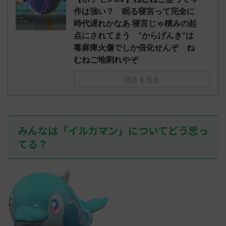
されたウミト
ッグヘルムかっこいいから助かる 名
08:19:23.
作は強い？ 眠る寝言って完全に
ん0702
無しさん0971 0971 名無しさん、君に
え忘れたガ
時代遅れかなあ 寝言じゃ積みの起
めた！ (ﾜｯﾁ
決めた！ (ﾜｯﾁｮｲW b524-NwUu)
たラウドボーン
点にされてまう ”からげんき”は
2023/06/28(水 ...
しさん0624
毒麻痺火傷でしか倍化せんぞ ね
決めた！ (ﾜｯﾁｮ
むねご地割れやぞ
続きを見る
みんなは「イルカマン」についてどう思っ
てる？