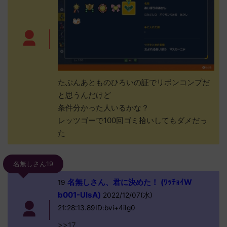
たぶんあとものひろいの証でリボンコンプだ
と思うんだけど
条件分かった人いるかな？
レッツゴーで100回ゴミ拾いしてもダメだっ
た
名無しさん19
名無しさん、君に決めた！ (ﾜｯﾁｮｲW
19
b001-UIsA)
2022/12/07(水)
21:28:13.89ID:bvi+4iIg0
>>17