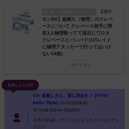
【ポケ
他の人気記事もチェック！
モンSV】超耐久（物理）のクレベ
ースについて クレベース相手に野
良3人物理殴ってて流石にワロタ
クレベースとバンバドロのレイド
に物理アタッカーで行ってはいけ
ない(4敗)
続きを見る
名無しさん830
名無しさん、君に決めた！ (ﾜｯﾁｮｲ
830
bd2c-7kHv)
2022/12/08(木)
19:15:58.10ID:0x39ajXF0
今作の色違いでいいとおもったのイルカマン
だけど