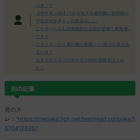
べき！？
【ポケモンSV】ウルガモスを仮想敵に岩封積ん
でるデカヌチャンが居るらしい
ニャオハちゃんの本格的な人形が登場！本当凄い
です！
コライドンの人形が遂に登場！！1度でも見てみ
るべき！
ガチでオススメのポケモンSVの攻略本はこれ
だ！
別の記事
元のス
レ：
"https://medaka.5ch.net/test/read.cgi/poke/1
670412826/"