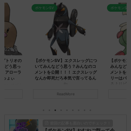
ポケモンSV
ポケモンSV
2023/9/8
2023/9/8
ダグトリオの
【ポケモンSV】エクスレッグにつ
【ポケモン
ながどう思っ
いてみんなどう思う？みんなのコ
みんなどう
！ アローラ
メントを公開！！！ エクスレッグ
メントを集
がっょぃ
なんか即死だろ本気で言ってるん
リーはバタ
か
るよりビビ
についてどう
トラさ
元のス
みんなは「エクスレッグ」についてど
ReadMore
.net/test/re
う思ってる？ 初めの記事 元のス
みんなは「
930/" 名無しさ
レ："https://medaka.5ch.net/test/re
思ってる？ 
さん、君に決め
ad.cgi/poke/1687575951/" 名無しさ
レ："https://
z)
ん0890 0890 名無しさん、君に決め
ad.cgi/pok
た！ (ﾜｯﾁｮｲW d56d-NwUu)
る人さん062
前回の記事も面白いのでチェック！
O9iU0 リージョ
2023/06/28(水)
に決めた！ (ｱｳ
だただダグト
【ポケモンSV】ねむねご型って今
01:07:00.69ID:oUI00NrJ0 エクスレ
2023/06/27