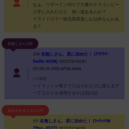
なぁ、リザードン刈りで大量のドラゴンピー
ス手に入れたけど、使い道あるんか？
ドラミドロで一致流星群楽しむ以外なんかあ
る？
名無しさん316
名無しさん、君に決めた！ (ｱｳｱｳｳｰ
316
Sa6b-ItCM)
2022/12/14(水)
00:28:29.20ID:aFNILkkNa
>>302
ヘイラッシャ竜テラスはそれなりに使えるぞ
一丁上がりを採用するかは別の話
反応される人さん511
名無しさん、君に決めた！ (ﾜｯﾁｮｲW
511
7fbc-JD77)
2022/12/14(水)