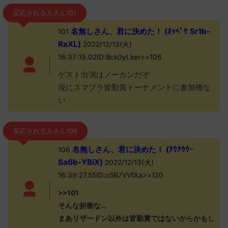
反応される人さん101
名無しさん、君に決めた！ (ｵｯﾍﾟｹ Sr1b-
101
RaXL)
2022/12/13(火)
16:37:19.02ID:8ck0yLker>>106
ゲスト出演はノーカンだぞ
現にスマブラ皆勤賞トーナメントに参加権な
い
反応される人さん106
名無しさん、君に決めた！ (ｱｳｱｳｳｰ
106
Sa6b-YBiX)
2022/12/13(火)
16:39:27.55ID:o5B7VVfXa>>120
>>101
そんな折衝な…
まあリザードン以外は皆勤賞ではないからかもし