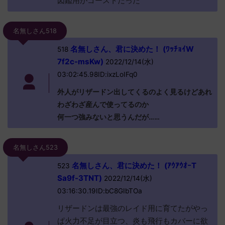
図鑑用がゴーストだった
名無しさん518
名無しさん、君に決めた！ (ﾜｯﾁｮｲW
518
7f2c-msKw)
2022/12/14(水)
03:02:45.98ID:ixzLoIFq0
外人がリザードン出してくるのよく見るけどあれ
わざわざ産んで使ってるのか
何一つ強みないと思うんだが……
名無しさん523
名無しさん、君に決めた！ (ｱｳｱｳｵｰT
523
Sa9f-3TNT)
2022/12/14(水)
03:16:30.19ID:bC8GIbTOa
リザードンは最強のレイド用に育てたがやっ
ぱ火力不足が目立つ、炎も飛行もカバーに欲