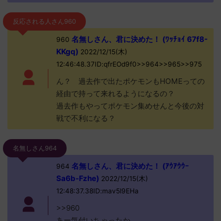
反応される人さん960
名無しさん、君に決めた！ (ﾜｯﾁｮｲ 67f8-
960
KKgq)
2022/12/15(木)
12:46:48.37ID:qfrEOd9f0>>964>>965>>975
ん？ 過去作で出たポケモンもHOMEっての
経由で持って来れるようになるの？
過去作もやってポケモン集めせんと今後の対
戦で不利になる？
名無しさん964
名無しさん、君に決めた！ (ｱｳｱｳｳｰ
964
Sa6b-Fzhe)
2022/12/15(木)
12:48:37.38ID:mav5l9EHa
>>960
あー気付いちゃったか