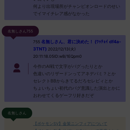
何より出現場所がチャンピオンロードのせい
でイマイチレア感がなかった
名無しさん755
名無しさん、君に決めた！ (ﾜｯﾁｮｲ df4a-
755
3TNT)
2022/12/13(火)
20:11:18.05ID:wB/1EQpm0
今作のAI戦で文字がバグったりとか
色違いのリザードンってアネデパミ？とか
セレクトBBからきてるだろセレビィとか
ちょいちょい初代のバグ意識した演出とかに
おわせてくるゲーフリ好きだぞ
名無しさん
【ポケモンSV】金策ニンフィアについて