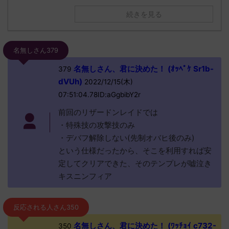
続きを見る
名無しさん379
名無しさん、君に決めた！ (ｵｯﾍﾟｹ Sr1b-
379
dVUh)
2022/12/15(木)
07:51:04.78ID:aGgbibY2r
前回のリザードンレイドでは
・特殊技の攻撃技のみ
・デバフ解除しない(先制オバヒ後のみ)
という仕様だったから、そこを利用すれば安
定してクリアできた、そのテンプレが嘘泣き
キスニンフィア
反応される人さん350
名無しさん、君に決めた！ (ﾜｯﾁｮｲ c732-
350