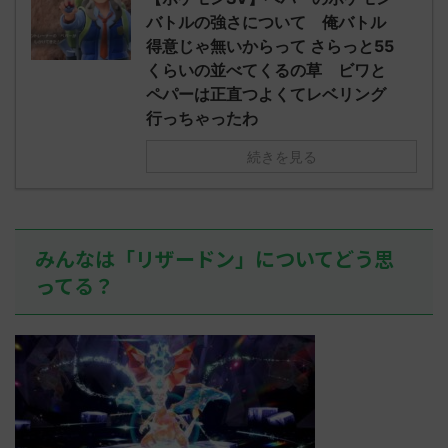
されたウミト
ッグヘルムかっこいいから助かる 名
08:19:23.
バトルの強さについて 俺バトル
ん0702
無しさん0971 0971 名無しさん、君に
え忘れたガ
得意じゃ無いからって さらっと55
めた！ (ﾜｯﾁ
決めた！ (ﾜｯﾁｮｲW b524-NwUu)
たラウドボーン
くらいの並べてくるの草 ビワと
2023/06/28(水 ...
しさん0624
ペパーは正直つよくてレベリング
決めた！ (ﾜｯﾁｮ
行っちゃったわ
続きを見る
みんなは「リザードン」についてどう思
ってる？