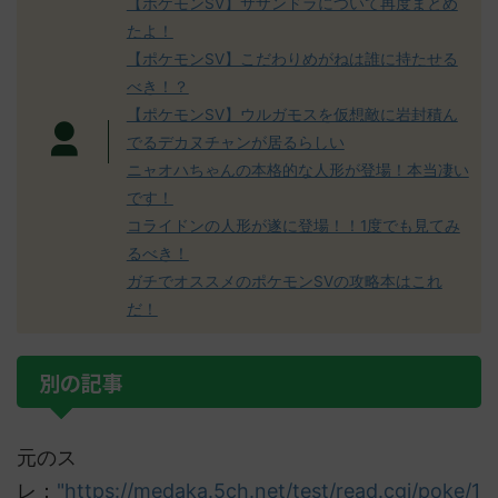
【ポケモンSV】サザンドラについて再度まとめ
たよ！
【ポケモンSV】こだわりめがねは誰に持たせる
べき！？
【ポケモンSV】ウルガモスを仮想敵に岩封積ん
でるデカヌチャンが居るらしい
ニャオハちゃんの本格的な人形が登場！本当凄い
です！
コライドンの人形が遂に登場！！1度でも見てみ
るべき！
ガチでオススメのポケモンSVの攻略本はこれ
だ！
別の記事
元のス
レ：
"https://medaka.5ch.net/test/read.cgi/poke/1