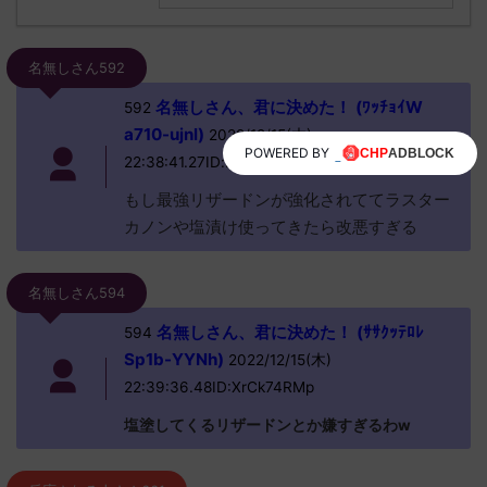
名無しさん592
名無しさん、君に決めた！ (ﾜｯﾁｮｲW
592
a710-ujnl)
2022/12/15(木)
POWERED BY
22:38:41.27ID:bZIUfWZT0
もし最強リザードンが強化されててラスター
カノンや塩漬け使ってきたら改悪すぎる
名無しさん594
名無しさん、君に決めた！ (ｻｻｸｯﾃﾛﾚ
594
Sp1b-YYNh)
2022/12/15(木)
22:39:36.48ID:XrCk74RMp
塩塗してくるリザードンとか嫌すぎるわw