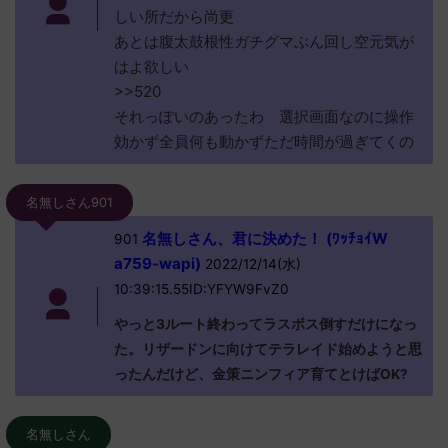
しい所だから尚更
あとは腹太鼓根性ガチグマぶん回し空元気が
はよ欲しい
>>520
それっぽいのあったわ 選択画面なのに操作
効かず全員何も動かずただ時間が過ぎてくの
名無しさん901
名無しさん、君に決めた！ (ﾜｯﾁｮｲW
901
a759-wapi)
2022/12/14(水)
10:39:15.55ID:YFYW9FvZ0
やっと3ルート終わってラスボス倒すだけになっ
た。リザードンに向けてテラレイド始めようと思
ったんだけど、金策ニンフィア育てとけばOK?
名無しさん