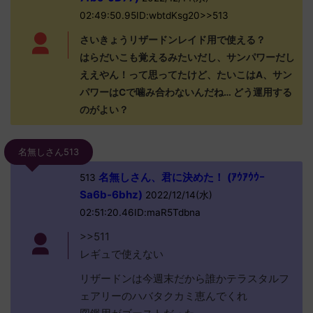
02:49:50.95ID:wbtdKsg20>>513
さいきょうリザードンレイド用で使える？
はらだいこも覚えるみたいだし、サンパワーだし
ええやん！って思ってたけど、たいこはA、サン
パワーはCで噛み合わないんだね… どう運用する
のがよい？
名無しさん513
名無しさん、君に決めた！ (ｱｳｱｳｳｰ
513
Sa6b-6bhz)
2022/12/14(水)
02:51:20.46ID:maR5Tdbna
>>511
レギュで使えない
リザードンは今週末だから誰かテラスタルフ
ェアリーのハバタクカミ恵んでくれ