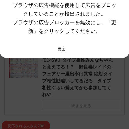
ブラウザの広告機能を使用して広告をブロッ
クしていることが検出されました。
元のス
ブラウザの広告ブロッカーを無効にし、「更
レ：
"https://medaka.5ch.net/test/read.cgi/poke/1
新」をクリックしてください。
670979971/"
更新
【ポケ
他の人気記事もチェック！
モンSV】タイプ相性みんなちゃん
と覚えてる！？ 野良毒レイドの
フェアリー選出率は異常 絶対タイ
プ相性勘違いしてるだろ タイプ
相性ぐらい覚えてから参加してく
れや
続きを見る
反応される人さん208