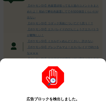
【ポケモンSV】色厳選頑張ってる人達のコメントをまと
めたよ！ 初めて孵化色厳選してて今500体目くらいだが
出ない
【ポケモンSV】コダック系統についてどう思う！？
【ポケモンSV】エスバレイドのびんじょうクエスパトラ
が鬱陶しい！
【ポケモンSV】ミカルゲ＝めんどくさい、許さない
【ポケモンSV】グレンアルマよ！エスバレイドで砕ける
なｗｗｗ
【ポケモンSV】次のアプデで増殖バグは完全に終わるの
か…？
本当に可愛いすぎる！！ニャオハの人形見てみない！？
え！？ミライドンの人形が浮いてる！？これどういうこ
と！？
ガチでオススメのポケモンSVの攻略本はこれだ！
広告ブロックを検出しました。
別の記事