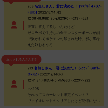
名無しさん、君に決めた！ (ﾜｯﾁｮｲ 4767-
208
FUlb)
2022/12/14(水)
12:38:48.68ID:9pkp82XR0>>213>>221
正直に答えて欲しいんだけど
ゼロラボで手持ちの全モンスターボールが鎖
で繋がれてポケモン封印された時、邪な事考
えた奴おるやろ
反応される人さん213
名無しさん、君に決めた！ (ｽｯｯﾌﾟ Sdff-
213
OkKZ)
2022/12/14(水)
12:41:34.48ID:yHpIMMG3d>>220>>222
>>208
それってスカーレット限定イベント？
ヴァイオレットのクリアしたけど記憶にない