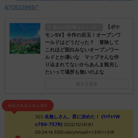
670933969/"
【ポケ
他の人気記事もチェック！
モンSV】今作の目玉！オープンワ
ールドはどうだった？ 冒険して
これほど面白みないオープンワー
ルドとか凄いな マップそんな作
り込まれてないからあんま観光し
たいって場所も無いのよな
続きを見る
反応される人さん302
名無しさん、君に決めた！ (ﾜｯﾁｮｲW
302
c789-757R)
2022/12/14(水)
00:24:14.52ID:sQvyhmsa0>>310>>316