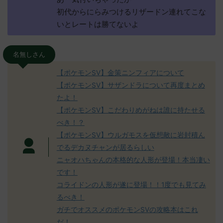
初代からにらみつけるリザードン連れてこな
いとレートは勝てないよ
名無しさん
【ポケモンSV】金策ニンフィアについて
【ポケモンSV】サザンドラについて再度まとめ
たよ！
【ポケモンSV】こだわりめがねは誰に持たせる
べき！？
【ポケモンSV】ウルガモスを仮想敵に岩封積ん
でるデカヌチャンが居るらしい
ニャオハちゃんの本格的な人形が登場！本当凄い
です！
コライドンの人形が遂に登場！！1度でも見てみ
るべき！
ガチでオススメのポケモンSVの攻略本はこれ
だ！