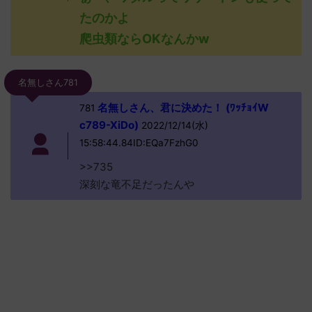
たのかよ
爬虫類ならOKなんかw
名無しさん781
名無しさん、君に決めた！ (ﾜｯﾁｮｲW
781
c789-XiDo)
2022/12/14(水)
15:58:44.84ID:EQa7FzhG0
>>735
深刻な竜不足だったんや