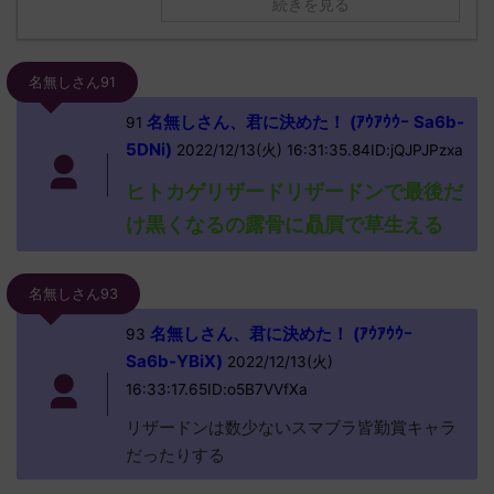
続きを見る
名無しさん91
名無しさん、君に決めた！ (ｱｳｱｳｳｰ Sa6b-
91
5DNi)
2022/12/13(火) 16:31:35.84ID:jQJPJPzxa
ヒトカゲリザードリザードンで最後だ
け黒くなるの露骨に贔屓で草生える
名無しさん93
名無しさん、君に決めた！ (ｱｳｱｳｳｰ
93
Sa6b-YBiX)
2022/12/13(火)
16:33:17.65ID:o5B7VVfXa
リザードンは数少ないスマブラ皆勤賞キャラ
だったりする