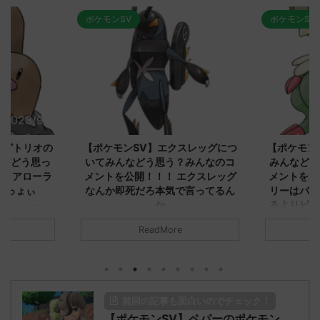
ポケモンSV
ポケモンSV
2023/9/8
2023/9/8
ダグトリオの
【ポケモンSV】エクスレッグにつ
【ポケモン
ながどう思っ
いてみんなどう思う？みんなのコ
みんなどう
！ アローラ
メントを公開！！！ エクスレッグ
メントを集
がっょぃ
なんか即死だろ本気で言ってるん
リーはバタ
か
るよりビビ
についてどう
トラさ
元のス
みんなは「エクスレッグ」についてど
ReadMore
.net/test/re
う思ってる？ 初めの記事 元のス
みんなは「
930/" 名無しさ
レ："https://medaka.5ch.net/test/re
思ってる？ 
さん、君に決め
ad.cgi/poke/1687575951/" 名無しさ
レ："https://
z)
ん0890 0890 名無しさん、君に決め
ad.cgi/pok
た！ (ﾜｯﾁｮｲW d56d-NwUu)
る人さん062
前回の記事も面白いのでチェック！
O9iU0 リージョ
2023/06/28(水)
に決めた！ (ｱｳ
だただダグト
【ポケモンSV】ペパーのポケモン
01:07:00.69ID:oUI00NrJ0 エクスレ
2023/06/27