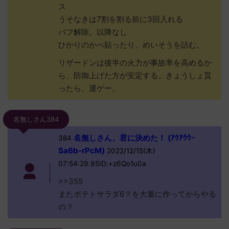
ス
うそなきは7割を割る前に3回入れる
バフ解除。以降なし
ひかりのかべ貼ったり、めいそうを詰む。
リザードンは後半の火力が事故率を高めるか
ら、防御上げた方が安定する。きょうしょ貰
ったら、運ゲー。
名無しさん384
名無しさん、君に決めた！ (ｱｳｱｳｳｰ
384
Sa6b-rPcM)
2022/12/15(木)
07:54:29.95ID:+z6Qo1u0a
>>355
またポテトサラダ6？を大量に作ってからやる
の？