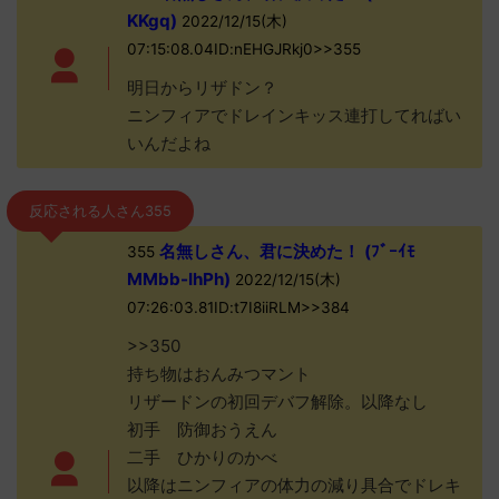
KKgq)
2022/12/15(木)
07:15:08.04ID:nEHGJRkj0>>355
明日からリザドン？
ニンフィアでドレインキッス連打してればい
いんだよね
反応される人さん355
名無しさん、君に決めた！ (ﾌﾞｰｲﾓ
355
MMbb-IhPh)
2022/12/15(木)
07:26:03.81ID:t7I8iiRLM>>384
>>350
持ち物はおんみつマント
リザードンの初回デバフ解除。以降なし
初手 防御おうえん
二手 ひかりのかべ
以降はニンフィアの体力の減り具合でドレキ