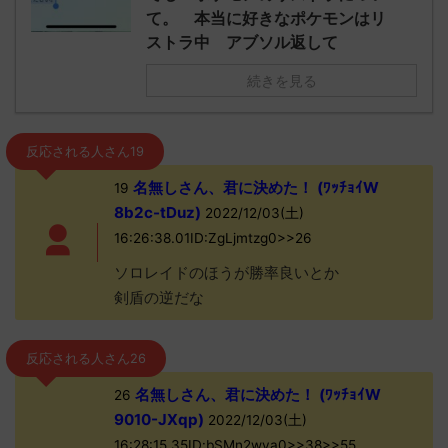
て。 本当に好きなポケモンはリ
ストラ中 アブソル返して
続きを見る
反応される人さん19
名無しさん、君に決めた！ (ﾜｯﾁｮｲW
19
8b2c-tDuz)
2022/12/03(土)
16:26:38.01ID:ZgLjmtzg0>>26
ソロレイドのほうが勝率良いとか
剣盾の逆だな
反応される人さん26
名無しさん、君に決めた！ (ﾜｯﾁｮｲW
26
9010-JXqp)
2022/12/03(土)
16:28:15.35ID:bSMn2wva0>>38>>55