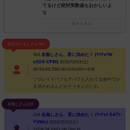
てるけど絶対実数値もおかしいよ
な
続きを見る
反応される人さん164
名無しさん、君に決めた！ (ﾜｯﾁｮｲW
164
c024-CF8t)
2022/12/03(土)
20:54:00.25ID:8/vtZGn30>>226
ソロレイドバフもデバフも入れてる途中でか
き消されるんだがどうすんのこれ
名無しさん226
名無しさん、君に決めた！ (ﾜｯﾁｮｲ 5471-
226
YVMc)
2022/12/03(土)
21:08:34.64ID:z4LDIeLi0