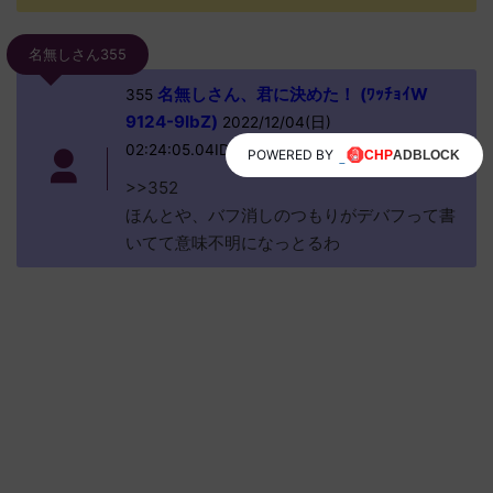
名無しさん355
名無しさん、君に決めた！ (ﾜｯﾁｮｲW
355
9124-9IbZ)
2022/12/04(日)
02:24:05.04ID:NIKXL/2Q0
POWERED BY
>>352
ほんとや、バフ消しのつもりがデバフって書
いてて意味不明になっとるわ