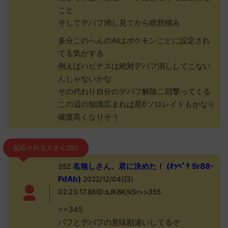
こと
そしてデバフ消し見てから瞑想積み
多分このへんのAIはポケモンごとに設定され
てる気がする
例えばハピナスは絶対デバフ消ししてこない
んじゃないかな
その代わり自分のデバフ解除二回撃ってくる
この辺の知識広まれば星6ソロレイドもかなり
確度高くなりそう
反応される人さん352
名無しさん、君に決めた！ (ｵｯﾍﾟｹ Sr88-
352
FdAb)
2022/12/04(日)
02:23:17.86ID:sJK8K/kSr>>355
>>345
バフとデバフの意味勘違いしてるぞ