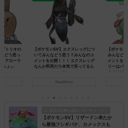
2023/9/8
2023/9/8
ダグトリオの
【ポケモンSV】エクスレッグにつ
【ポケモン
ながどう思っ
いてみんなどう思う？みんなのコ
みんなどう
！ アローラ
メントを公開！！！ エクスレッグ
メントを集
がっょぃ
なんか即死だろ本気で言ってるん
リーはバタ
か
るよりビビ
についてどう
トラさ
元のス
みんなは「エクスレッグ」についてど
ReadMore
.net/test/re
う思ってる？ 初めの記事 元のス
みんなは「
930/" 名無しさ
レ："https://medaka.5ch.net/test/re
思ってる？ 
さん、君に決め
ad.cgi/poke/1687575951/" 名無しさ
レ："https://
z)
ん0890 0890 名無しさん、君に決め
ad.cgi/pok
た！ (ﾜｯﾁｮｲW d56d-NwUu)
る人さん062
前回の記事も面白いのでチェック！
O9iU0 リージョ
2023/06/28(水)
に決めた！ (ｱｳ
だただダグト
【ポケモンSV】リザードン来たか
01:07:00.69ID:oUI00NrJ0 エクスレ
2023/06/27
されたウミト
ッグヘルムかっこいいから助かる 名
08:19:23.
ら最強フシギバナ、カメックスも
ん0702
無しさん0971 0971 名無しさん、君に