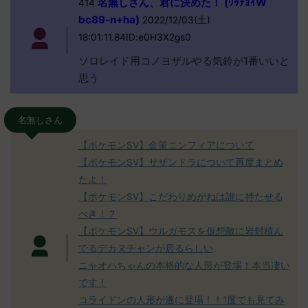
名無しさん、君に決めた！ (ﾜｯﾁｮｲW
414
bc89-n+ha)
2022/12/03(土)
18:01:11.84ID:e0H3X2gs0
ソロレイド用コノヨザルやる気鈴が1番いいと
思う
名無しさん
【ポケモンSV】金策ニンフィアについて
【ポケモンSV】サザンドラについて再度まとめ
たよ！
【ポケモンSV】こだわりめがねは誰に持たせる
べき！？
【ポケモンSV】ウルガモスを仮想敵に岩封積ん
でるデカヌチャンが居るらしい
ニャオハちゃんの本格的な人形が登場！本当凄い
です！
コライドンの人形が遂に登場！！1度でも見てみ