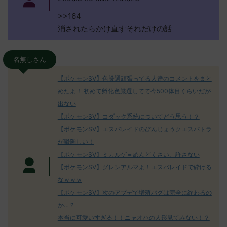
>>164
消されたらかけ直すそれだけの話
名無しさん
【ポケモンSV】色厳選頑張ってる人達のコメントをまと
めたよ！ 初めて孵化色厳選してて今500体目くらいだが
出ない
【ポケモンSV】コダック系統についてどう思う！？
【ポケモンSV】エスバレイドのびんじょうクエスパトラ
が鬱陶しい！
【ポケモンSV】ミカルゲ＝めんどくさい、許さない
【ポケモンSV】グレンアルマよ！エスバレイドで砕ける
なｗｗｗ
【ポケモンSV】次のアプデで増殖バグは完全に終わるの
か…？
本当に可愛いすぎる！！ニャオハの人形見てみない！？