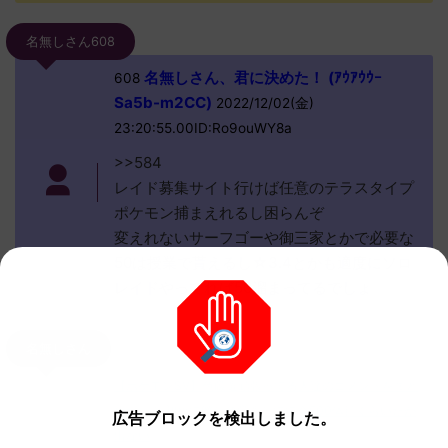
名無しさん608
名無しさん、君に決めた！ (ｱｳｱｳｳｰ
608
Sa5b-m2CC)
2022/12/02(金)
23:20:55.00ID:Ro9ouWY8a
>>584
レイド募集サイト行けば任意のテラスタイプ
ポケモン捕まえれるし困らんぞ
変えれないサーフゴーや御三家とかで必要な
50は授業で貰えるし☆3.4とかも適度にソロ
レイドやってれば50溜まってるでしょ
名無しさん
【ポケモンSV】色厳選頑張ってる人達のコメントをまと
めたよ！ 初めて孵化色厳選してて今500体目くらいだが
広告ブロックを検出しました。
出ない