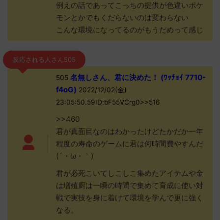
例えの話であってこっちの提供が色違いポケ
モンとかでもくだらないのは変わらない
こんな環境になってるのがもうだめって感じ
反応される人さん505
名無しさん、君に決めた！ (ﾜｯﾁｮｲ 7710-
505
f4oG)
2022/12/02(金)
23:05:50.59ID:bF55VCrg0>>516
>>460
君が真面目なのはわかったけどたかだか一年
程度の寿命のゲームに君は何時間費やすんだ
(´・ω・｀)
君が必死こいてしこしこ集めたアイテムや金
は増殖厨は一瞬の時間で集めて育成に使い対
戦で実技を身に着けて環境を学んで更に強く
なる。