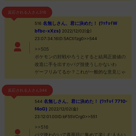
反応される人さん516
名無しさん、君に決めた！ (ﾜｯﾁｮｲW
516
bfbc-xXzs)
2022/12/02(金)
23:07:34.16ID:5ACtI1zg0>>544
>>505
ポケモンの対戦やろうとすると結局正規値の
改造に手を出すかバグ技使うしかないわ
ゲーフリみてるか？これが一般的な意見じゃ
反応される人さん544
名無しさん、君に決めた！ (ﾜｯﾁｮｲ 7710-
544
f4oG)
2022/12/02(金)
23:12:01.00ID:bF55VCrg0>>551
>>516
バグ使わないで真面目に集めて楽しむ人もい