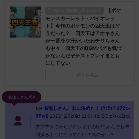
【ポケ
他の人気記事もチェック！
モンスカーレット・バイオレッ
ト】今作のポケモンの四天王はど
うだった？ 四天王はアオキさん
が一番冷や汗かいたわチリちゃん
も中々 四天王のBGMバグも気づ
かないんだぞテストプレイまとも
にしてない
続きを見る
名無しさん184
名無しさん、君に決めた！ (ﾜｯﾁｮｲ b72c-
184
RPwI)
2022/12/02(金) 22:01:42.12ID:p7tkGErx0
アプデきてからソロレイドのNPC死んでも時
間減るようになってない？気のせい？