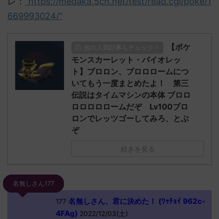
レ：
"https://medaka.5ch.net/test/read.cgi/poke/1
669993024/"
【ポケ
他の人気記事もチェック！
モンスカーレット・バイオレッ
ト】ブロロン、ブロロロームにつ
いてもう一度まとめたよ！ 第三
伝説はタイムマシンの本体 ブロロ
ロロロロロームだぞ Lv100ブロ
ロンでレッツゴーしてみろ、とぶ
ぞ
続きを見る
名無しさん177
名無しさん、君に決めた！ (ﾜｯﾁｮｲ 962c-
177
4FAg)
2022/12/03(土)