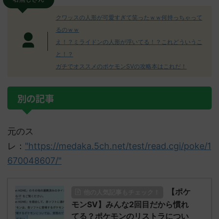
クワッスの人形が可愛すぎて笑ったｗｗ何持っちゃって
るのｗｗ
え！？ミライドンの人形が浮いてる！？これどういうこ
と！？
ガチでオススメのポケモンSVの攻略本はこれだ！
別の記事
元のス
レ：
"https://medaka.5ch.net/test/read.cgi/poke/1
670048607/"
【ポケ
他の人気記事もチェック！
モンSV】みんな2回目だから慣れ
てる？ポケモンのリストラについ