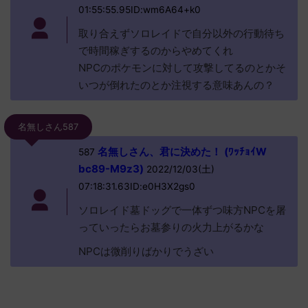
01:55:55.95ID:wm6A64+k0
取り合えずソロレイドで自分以外の行動待ち
で時間稼ぎするのからやめてくれ
NPCのポケモンに対して攻撃してるのとかそ
いつが倒れたのとか注視する意味あんの？
名無しさん587
名無しさん、君に決めた！ (ﾜｯﾁｮｲW
587
bc89-M9z3)
2022/12/03(土)
07:18:31.63ID:e0H3X2gs0
ソロレイド墓ドッグで一体ずつ味方NPCを屠
っていったらお墓参りの火力上がるかな
NPCは微削りばかりでうざい