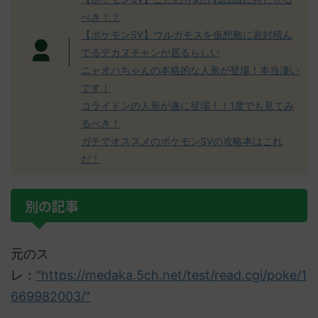
べき！？
【ポケモンSV】ウルガモスを仮想敵に岩封積ん
でるデカヌチャンが居るらしい
ニャオハちゃんの本格的な人形が登場！本当凄い
です！
コライドンの人形が遂に登場！！1度でも見てみ
るべき！
ガチでオススメのポケモンSVの攻略本はこれ
だ！
別の記事
元のス
レ：
"https://medaka.5ch.net/test/read.cgi/poke/1
669982003/"