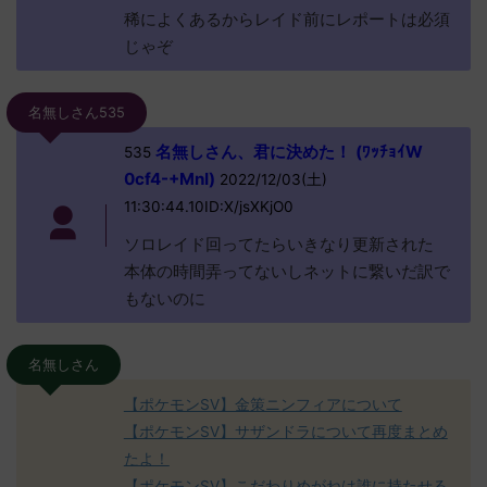
稀によくあるからレイド前にレポートは必須
じゃぞ
名無しさん535
名無しさん、君に決めた！ (ﾜｯﾁｮｲW
535
0cf4-+MnI)
2022/12/03(土)
11:30:44.10ID:X/jsXKjO0
ソロレイド回ってたらいきなり更新された
本体の時間弄ってないしネットに繋いだ訳で
もないのに
名無しさん
【ポケモンSV】金策ニンフィアについて
【ポケモンSV】サザンドラについて再度まとめ
たよ！
【ポケモンSV】こだわりめがねは誰に持たせる