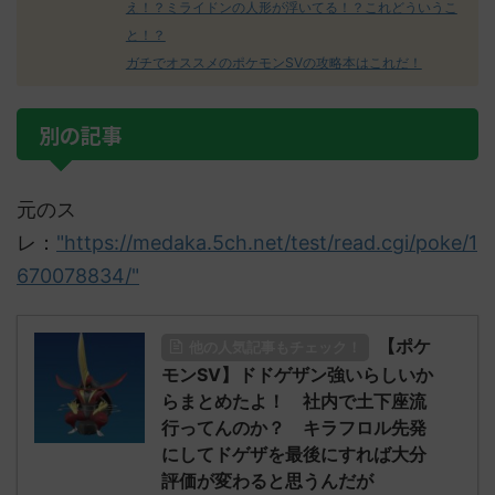
え！？ミライドンの人形が浮いてる！？これどういうこ
と！？
ガチでオススメのポケモンSVの攻略本はこれだ！
別の記事
元のス
レ：
"https://medaka.5ch.net/test/read.cgi/poke/1
670078834/"
【ポケ
他の人気記事もチェック！
モンSV】ドドゲザン強いらしいか
らまとめたよ！ 社内で土下座流
行ってんのか？ キラフロル先発
にしてドゲザを最後にすれば大分
評価が変わると思うんだが