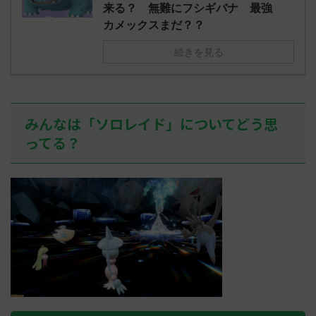
え忘れたガ
来る？ 無難にフシギバナ 最強
めた！ (ﾜｯﾁ
決めた！ (ﾜｯﾁｮｲW b524-NwUu)
たラウドボーン
カメックスまだ？？
2023/06/28(水 ...
しさん0624
決めた！ (ﾜｯﾁｮ
続きを見る
みんなは「ソロレイド」についてどう思
ってる？