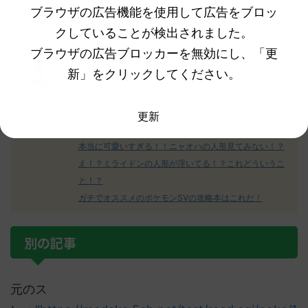
【ポケモンSV】コダック系統についてどう思う！？
ブラウザの広告機能を使用して広告をブロッ
【ポケモンSV】エスバレイドのびんじょうクエスパトラ
クしていることが検出されました。
が鬱陶しい！
ブラウザの広告ブロッカーを無効にし、「更
【ポケモンSV】ミカルゲ＝めんどくさい、許さない
新」をクリックしてください。
【ポケモンSV】グレンアルマよ！エスバレイドで砕ける
なｗｗｗ
【ポケモンSV】次のアプデで増殖バグは完全に終わるの
更新
か…？
本当に可愛いすぎる！！ニャオハの人形見てみない！？
え！？ミライドンの人形が浮いてる！？これどういうこ
と！？
ガチでオススメのポケモンSVの攻略本はこれだ！
別の記事
元のス