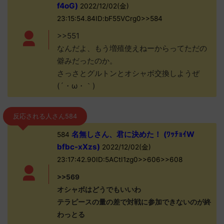
f4oG)
2022/12/02(金)
23:15:54.84ID:bF55VCrg0>>584
>>551
なんだよ、もう増殖使えねーからってただの
僻みだったのか。
さっさとグルトンとオシャボ交換しようぜ
(´・ω・｀)
反応される人さん584
名無しさん、君に決めた！ (ﾜｯﾁｮｲW
584
bfbc-xXzs)
2022/12/02(金)
23:17:42.90ID:5ACtI1zg0>>606>>608
>>569
オシャボはどうでもいいわ
テラピースの量の差で対戦に参加できないのが終
わっとる