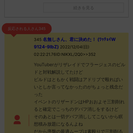
続きを見る
反応される人さん345
名無しさん、君に決めた！ (ﾜｯﾁｮｲW
345
9124-9IbZ)
2022/12/04(日)
02:22:21.76ID:NIKXL/2Q0>>352
YouTuberがリザレイドでフラージェスのビル
ドと対戦解説してたけど
ビルドはともかく戦闘はアドリブで殴ればい
いとしか言ってなかったのがちょっと残念だ
った
イベントのリザードンはHPおおよそ三割削れ
ると確定でこっちのデバフ消しをするけど
そのあとは一切デバフ消ししてこないから瞑
想積み放題になるんよね
だから序盤の最適ムーブは素殴りで三割削る