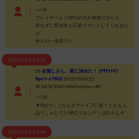
>>19
プレイヤーよりNPCの方が有能だからな
死なずに変化技と応援コマンドしてくれるだ
け
外人の一億倍マシ
反応される人さん55
名無しさん、君に決めた！ (ｻｻｸｯﾃﾛﾗ
55
Spc1-c76U)
2022/12/03(土)
16:34:13.93ID:SAN0Umt5p>>86
>>26
★6ねつこうかんセグレイブに延々とかえん
ほうしゃしてたNPCウエンディは許さんぞ
反応される人さん86