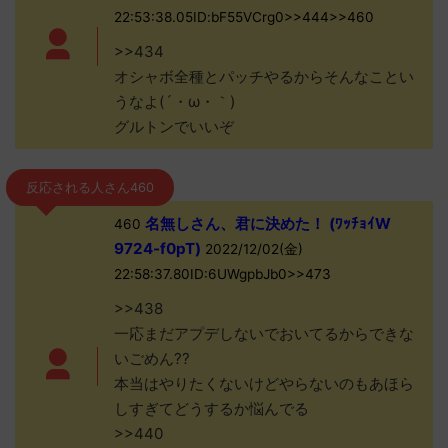
22:53:38.05ID:bF55VCrg0>>444>>460
>>434
オシャボ全種とパッチやるからそんなことい
うなよ(´・ω・｀)
グルトンでいいぞ
反応される人さん460
名無しさん、君に決めた！ (ﾜｯﾁｮｲW
460
9724-f0pT)
2022/12/02(金)
22:58:37.80ID:6UWgpbJb0>>473
>>438
一応まだアプデしないでおいてるからできな
いごめん??
本当はやりたくないけどやらないのもあほら
しすぎてどうするか悩んでる
>>440