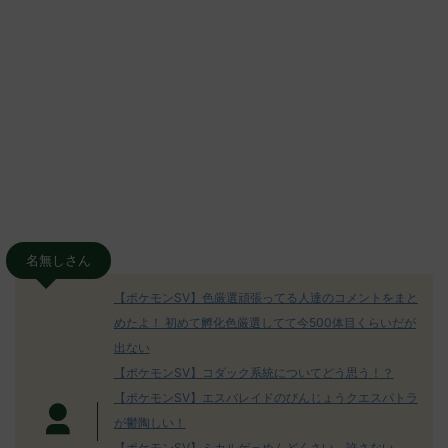
名無しさん
【ポケモンSV】色厳選頑張ってる人達のコメントをまと
めたよ！ 初めて孵化色厳選してて今500体目くらいだが
出ない
【ポケモンSV】コダック系統についてどう思う！？
【ポケモンSV】エスバレイドのびんじょうクエスパトラ
が鬱陶しい！
【ポケモンSV】ミカルゲ＝めんどくさい、許さない