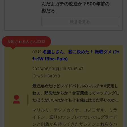
んだよガチの改造か？500年前の
姿だろ
続きを見る
反応される人さん0312
名無しさん、君に決めた！ 転載ダメ (ﾜｯ
0312
ﾁｮｲW f5bc-Pplo)
2023/06/19(月) 19:59:15.47
ID:wS1+Ga0Y0
最近始めたけどレイドバトルのマルチ★6安定し
ねぇ、野良だからか？合言葉使ってマッチングし
たほうがいいのかそもそも俺にはまだ早いのか…
マリルリ、テツノカイナ、コノヨザル、ミラ
イドン、辺りのテンプレとついでにグラード
ンと剣盾から持ってきたザシアンこれらをハ