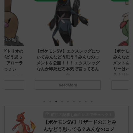
2023/9/8
2023/9/8
ダグトリオの
【ポケモンSV】エクスレッグにつ
【ポケモン
ながどう思っ
いてみんなどう思う？みんなのコ
みんなどう
！ アローラ
メントを公開！！！ エクスレッグ
メントを集
がっょぃ
なんか即死だろ本気で言ってるん
リーはバタ
か
るよりビビ
についてどう
トラさ
元のス
みんなは「エクスレッグ」についてど
ReadMore
.net/test/re
う思ってる？ 初めの記事 元のス
みんなは「
930/" 名無しさ
レ："https://medaka.5ch.net/test/re
思ってる？ 
さん、君に決め
ad.cgi/poke/1687575951/" 名無しさ
レ："https://
z)
ん0890 0890 名無しさん、君に決め
ad.cgi/pok
た！ (ﾜｯﾁｮｲW d56d-NwUu)
る人さん062
前回の記事も面白いのでチェック！
O9iU0 リージョ
2023/06/28(水)
に決めた！ (ｱｳ
だただダグト
【ポケモンSV】リザードのことみ
01:07:00.69ID:oUI00NrJ0 エクスレ
2023/06/27
されたウミト
ッグヘルムかっこいいから助かる 名
08:19:23.
んなどう思ってる？みんなのコメ
ん0702
無しさん0971 0971 名無しさん、君に