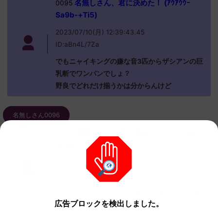
名無しさん、君に決めた！ (ｱｳｱｳｳｰ
0095
Sa9b-+Ti5)
2023/07/10(月) 12:39:43.45
ID:aBn4L/7Za
でもニャイキングの嫌な音3匹からザシアンの巨
乳斬でワンパンでしょ？
野良でどれだけ揃うかは分からんけど
名無しさん0096
名無しさん、君に決めた！ (ｽｯﾌﾟ Sd3f-
0096
jpOa)
2023/07/10(月) 12:45:56.73
ID:uww4fjAyd
ニャイキングはマルチ前提の性能だから野良
広告ブロックを検出しました。
で使うのは地雷だわ