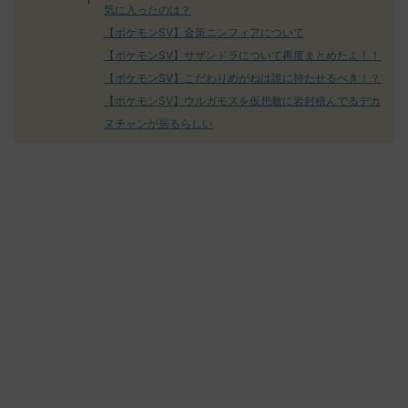
気に入ったのは？
【ポケモンSV】金策ニンフィアについて
【ポケモンSV】サザンドラについて再度まとめたよ！！
【ポケモンSV】こだわりめがねは誰に持たせるべき！？
【ポケモンSV】ウルガモスを仮想敵に岩封積んでるデカ
ヌチャンが居るらしい