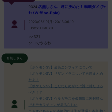
名無しさん、君に決めた！ 転載ダメ (ﾜｯ
0324
ﾁｮｲW f5bc-Pplo)
2023/06/19(月) 20:13:06.10
ID:wS1+Ga0Y0
>>321
ソロでやるわ
名無しさん
【ポケモンSV】金策ニンフィアについて
【ポケモンSV】サザンドラについて再度まとめ
たよ！
【ポケモンSV】こだわりめがねは誰に持たせる
べき！？
【ポケモンSV】ウルガモスを仮想敵に岩封積ん
でるデカヌチャンが居るらしい
ニャオハちゃんの本格的な人形が登場！本当凄い