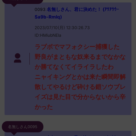
名無しさん、君に決めた！ (ｱｳｱｳｳｰ
0093
Sa9b-RmIq)
2023/07/10(月) 12:30:26.73
ID:HMiubNEla
ラブボでマフォクシー捕獲した
野良がまともな奴来るまでなかな
か勝てなくてイライラしたわ
ニャイキングとかは来た瞬間即解
散してやるけど砕ける鎧ソウブレ
イズは見た目で分からないから辛
かった
名無しさん0095