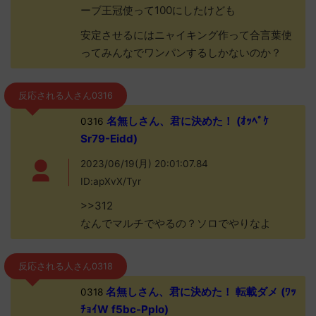
ーブ王冠使って100にしたけども
安定させるにはニャイキング作って合言葉使
ってみんなでワンパンするしかないのか？
反応される人さん0316
名無しさん、君に決めた！ (ｵｯﾍﾟｹ
0316
Sr79-Eidd)
2023/06/19(月) 20:01:07.84
ID:apXvX/Tyr
>>312
なんでマルチでやるの？ソロでやりなよ
反応される人さん0318
名無しさん、君に決めた！ 転載ダメ (ﾜｯ
0318
ﾁｮｲW f5bc-Pplo)