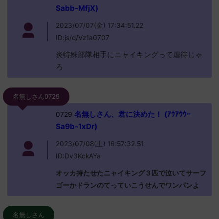
Sabb-MfjX)
2023/07/07(金) 17:34:51.22
ID:js/q/Vz1a0707
炎特殊部隊相手にニャイキングって虐待じゃ
ろ
名無しさん0729
名無しさん、君に決めた！ (ｱｳｱｳｳｰ
0729
Sa9b-1xDr)
2023/07/08(土) 16:57:32.51
ID:Dv3KckAYa
オッカ持たせたニャイキング３匹で泣いてサーフ
ゴーかドランのてっていこうせんでワンパンよ
名無しさん