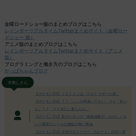
金曜ロードショー版のまとめブログはこちら
レインボーリアルタイムTwitterまとめサイト（金曜ロー
ドショー 版）
アニメ版のまとめブログはこちら
レインボーリアルタイムTwitterまとめサイト（アニメ
版）
プログラミングと働き方のブログはこちら
かっぱちゃんブログ
名無しさん
【ポケモンSV】ミライドンは「ウルトラボール派」
【ポケモンSV】？？「〇〇の色違い下さい」ワイ「良い
よ」？？「クイボだし要らんわ」
【ポケモンSV】新ポケモンの「種族値配分」おかしくな
い？露骨なレベルの無駄の無い数値
【ポケモンSV】今作のストーリー「3ルート」の内一番