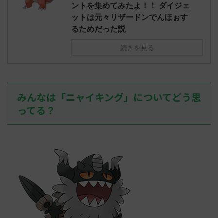
え忘れたガ
ントを集めてみたよ！！ ダイジェ
めた！ (ﾜｯﾁ
決めた！ (ﾜｯﾁｮｲW b524-NwUu)
たラウドボーン
ットは元々リザードンでんほぉす
2023/06/28(水 ...
しさん0624
るためだった説
決めた！ (ﾜｯﾁｮ
続きを見る
みんなは「ニャイキング」についてどう思
ってる？