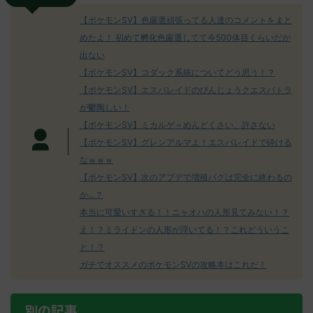
【ポケモンSV】色厳選頑張ってる人達のコメントをまと
めたよ！ 初めて孵化色厳選してて今500体目くらいだが
出ない
【ポケモンSV】コダック系統についてどう思う！？
【ポケモンSV】エスバレイドのびんじょうクエスパトラ
が鬱陶しい！
【ポケモンSV】ミカルゲ＝めんどくさい、許さない
【ポケモンSV】グレンアルマよ！エスバレイドで砕ける
なｗｗｗ
【ポケモンSV】次のアプデで増殖バグは完全に終わるの
か…？
本当に可愛いすぎる！！ニャオハの人形見てみない！？
え！？ミライドンの人形が浮いてる！？これどういうこ
と！？
ガチでオススメのポケモンSVの攻略本はこれだ！
別の記事