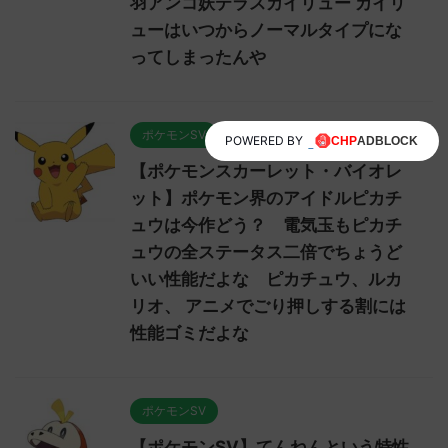
羽アンコ妖テラスカイリュー カイリ
ューはいつからノーマルタイプにな
ってしまったんや
ポケモンSV
POWERED BY
【ポケモンスカーレット・バイオレ
ット】ポケモン界のアイドルピカチ
ュウは今作どう？ 電気玉もピカチ
ュウの全ステータス二倍でちょうど
いい性能だよな ピカチュウ、ルカ
リオ、 アニメでごり押しする割には
性能ゴミだよな
ポケモンSV
【ポケモンSV】てんねんという特性