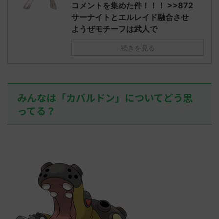
え忘れたガ
コメントを集めた件！！！ >>872
めた！ (ﾜｯﾁ
決めた！ (ﾜｯﾁｮｲW b524-NwUu)
たラウドボーン
サーナイトとエルレイド融合させ
2023/06/28(水 ...
しさん0624
ようぜモチーフは武人で
決めた！ (ﾜｯﾁｮ
続きを見る
みんなは「カバルドン」についてどう思
ってる？