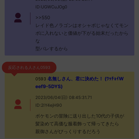
ID:UGWCuJOg0
>>550
レイド色ノラゴンはオシャボじゃなくてモン
ボに入れないと価値が下がる始末だったから
な
型バレするから
反応される人さん0593
名無しさん、君に決めた！ (ﾜｯﾁｮｲW
0593
eef9-5DYS)
2023/06/04(日) 08:45:31.71
ID:2IY4ejH90
ポケモンの冒険に送り出した10代の子供が
髪染めて高価な服着飾って帰ってきたら
親御さんがびっくりするだろう