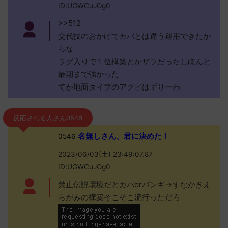
ID:UGWCuJOg0
>>512
交代技のおかげでカバとは違う運用できたか
らな
ラグ入りで１位構築とかザラだったしほんと
最期まで強かった
てか地面タイプのアクビはずりーわ
反応される人さん0546
名無しさん、君に決めた！
0546
2023/06/03(土) 23:49:07.87
ID:UGWCuJOg0
禁止伝説環境だとカバorバンギ→すなかきえ
らがみの構築そこそこ流行っただろ