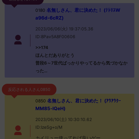
名無しさん、君に決めた！ (ﾃﾄﾘｽW
0180
a96d-6cRZ)
2023/06/06(火) 19:37:05.36
ID:8Pav5A8F00606
>>174
ほんとだありがとう
普段6～7世代ばっかりやってるから気づかなか
った…
反応される人さん0850
名無しさん、君に決めた！ (ｱｳｱｳｸｰ
0850
MM85-lQeH)
2023/06/10(土) 10:30:10.62
ID:lzeSg+o/M
カイリュー使ってれば良いゲー