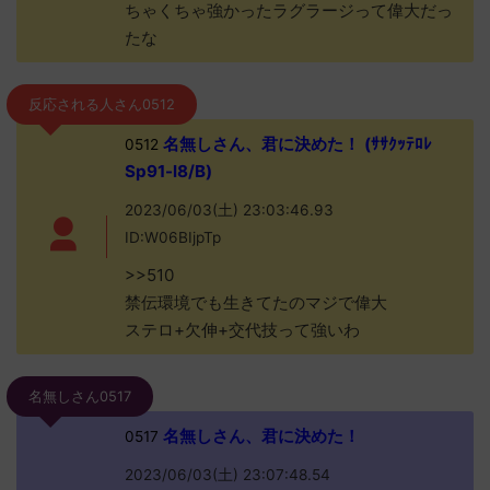
ちゃくちゃ強かったラグラージって偉大だっ
たな
反応される人さん0512
名無しさん、君に決めた！ (ｻｻｸｯﾃﾛﾚ
0512
Sp91-l8/B)
2023/06/03(土) 23:03:46.93
ID:W06BIjpTp
>>510
禁伝環境でも生きてたのマジで偉大
ステロ+欠伸+交代技って強いわ
名無しさん0517
名無しさん、君に決めた！
0517
2023/06/03(土) 23:07:48.54