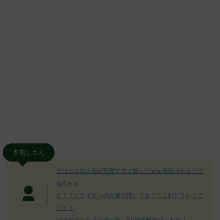
名無しさん
クワッスの人形が可愛すぎて笑ったｗｗ何持っちゃって
るのｗｗ
え！？ミライドンの人形が浮いてる！？これどういうこ
と！？
ガチでオススメのポケモンSVの攻略本はこれだ！