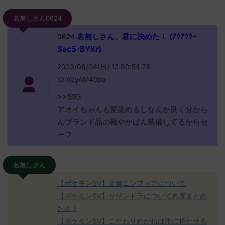
名無しさん0624
名無しさん、君に決めた！ (ｱｳｱｳｳｰ
0624
Sac5-BYKr)
2023/06/04(日) 12:00:54.78
ID:A5yAM40pa
>>593
アオイちゃんも髪染めるしなんか良く分から
んブランド品の靴やかばん装備してるからセ
ーフ
名無しさん
【ポケモンSV】金策ニンフィアについて
【ポケモンSV】サザンドラについて再度まとめ
たよ！
【ポケモンSV】こだわりめがねは誰に持たせる