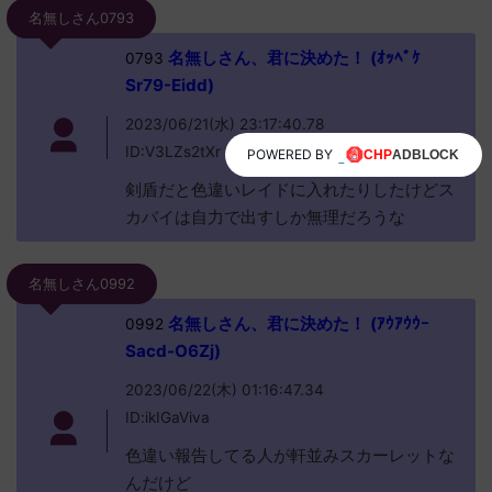
名無しさん0793
名無しさん、君に決めた！ (ｵｯﾍﾟｹ
0793
Sr79-Eidd)
2023/06/21(水) 23:17:40.78
ID:V3LZs2tXr
POWERED BY
剣盾だと色違いレイドに入れたりしたけどス
カバイは自力で出すしか無理だろうな
名無しさん0992
名無しさん、君に決めた！ (ｱｳｱｳｳｰ
0992
Sacd-O6Zj)
2023/06/22(木) 01:16:47.34
ID:ikIGaViva
色違い報告してる人が軒並みスカーレットな
んだけど