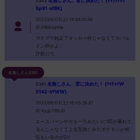
名無しさん、君に決めた！ (ｻｻｸｯﾃﾛﾗ
0343
Sp91-afBK)
2023/06/03(土) 14:54:01.88
ID:iHB8JqnNp
ガチグマ鈍足アタッカー枠じゃなくてカバル
ドン枠かよ
詐欺だろ
名無しさん0361
名無しさん、君に決めた！ (ﾜｯﾁｮｲW
0361
5142-VfWW)
2023/06/03(土) 16:05:26.87
ID:XygLO9bJ0
エースバーンやガルーラみたいに1匹が暴れて
るんじゃなくて上位互換じみたポケモンが何
匹もいるのがSV