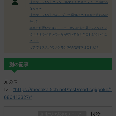
【ポケモンSV】グレンアルマよ！エスバレイドで砕ける
なｗｗｗ
【ポケモンSV】次のアプデで増殖バグは完全に終わるの
か…？
本当に可愛いすぎる！！ニャオハの人形見てみない！？
え！？ミライドンの人形が浮いてる！？これどういうこ
と！？
ガチでオススメのポケモンSVの攻略本はこれだ！
別の記事
元のス
レ：
"https://medaka.5ch.net/test/read.cgi/poke/1
686413327/"
【ポケ
他の人気記事もチェック！