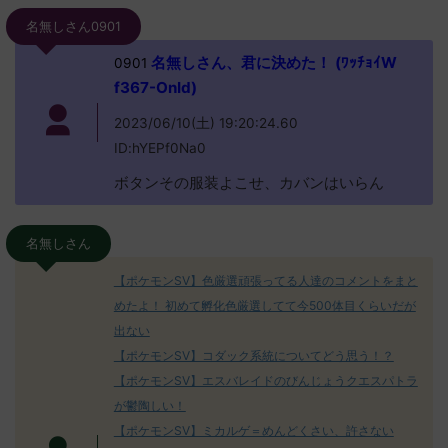
名無しさん0901
名無しさん、君に決めた！ (ﾜｯﾁｮｲW
0901
f367-OnId)
2023/06/10(土) 19:20:24.60
ID:hYEPf0Na0
ボタンその服装よこせ、カバンはいらん
名無しさん
【ポケモンSV】色厳選頑張ってる人達のコメントをまと
めたよ！ 初めて孵化色厳選してて今500体目くらいだが
出ない
【ポケモンSV】コダック系統についてどう思う！？
【ポケモンSV】エスバレイドのびんじょうクエスパトラ
が鬱陶しい！
【ポケモンSV】ミカルゲ＝めんどくさい、許さない