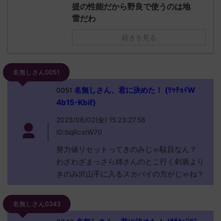
提の性能だから野良で使うのは地
雷だわ
続きを見る
名無しさん0051
名無しさん、君に決めた！ (ﾜｯﾁｮｲW
0051
4b15-Kbif)
2023/06/02(金) 15:23:27.58
ID:bqRcstW70
努力値リセットってきのみじゃ駄目なん？
わざわざまっさら姉さんのとこ行く剣盾より
きのみ沢山手に入るスカバイの方がじゃね？
名無しさん0343