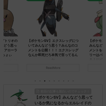
2023/9/8
2023/9/8
ダグトリオの
【ポケモンSV】エクスレッグにつ
【ポケモン
ながどう思っ
いてみんなどう思う？みんなのコ
みんなどう
！ アローラ
メントを公開！！！ エクスレッグ
メントを集
がっょぃ
なんか即死だろ本気で言ってるん
リーはバタ
か
るよりビビ
についてどう
トラさ
元のス
みんなは「エクスレッグ」についてど
ReadMore
.net/test/re
う思ってる？ 初めの記事 元のス
みんなは「
930/" 名無しさ
レ："https://medaka.5ch.net/test/re
思ってる？ 
さん、君に決め
ad.cgi/poke/1687575951/" 名無しさ
レ："https://
z)
ん0890 0890 名無しさん、君に決め
ad.cgi/pok
た！ (ﾜｯﾁｮｲW d56d-NwUu)
る人さん062
前回の記事も面白いのでチェック！
O9iU0 リージョ
2023/06/28(水)
に決めた！ (ｱｳ
だただダグト
【ポケモンSV】みんなどう思って
01:07:00.69ID:oUI00NrJ0 エクスレ
2023/06/27
されたウミト
ッグヘルムかっこいいから助かる 名
08:19:23.
いるか気になるからエルレイドの
ん0702
無しさん0971 0971 名無しさん、君に