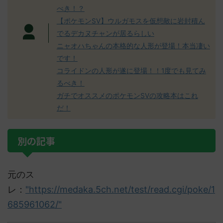
べき！？
【ポケモンSV】ウルガモスを仮想敵に岩封積ん
でるデカヌチャンが居るらしい
ニャオハちゃんの本格的な人形が登場！本当凄い
です！
コライドンの人形が遂に登場！！1度でも見てみ
るべき！
ガチでオススメのポケモンSVの攻略本はこれ
だ！
別の記事
元のス
レ：
"https://medaka.5ch.net/test/read.cgi/poke/1
685961062/"