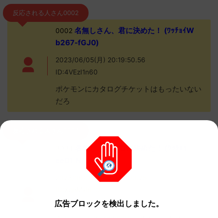
反応される人さん0002
名無しさん、君に決めた！ (ﾜｯﾁｮｲW
0002
b267-fGJ0)
2023/06/05(月) 20:19:50.56
ID:4VEzI1n60
ポケモンにカタログチケットはもったいない
だろ
反応される人さん0004
名無しさん、君に決めた！ (ﾜｯﾁｮｲ
0004
ee01-N/Lw)
2023/06/05(月) 20:32:00.25
ID:Xq8MxI6n0
広告ブロックを検出しました。
>>2