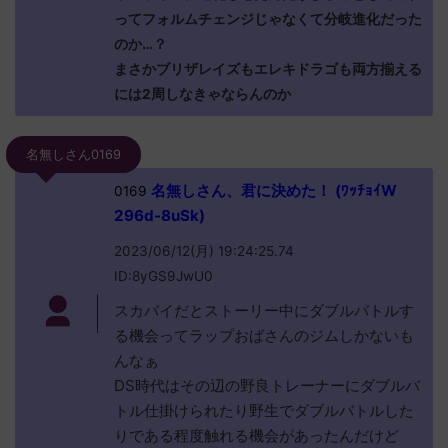
ってフォルムチェンジじゃなくて分岐進化だった
のか…？
まさかブリザレイズもエレキドラゴも両方揃える
には2周しなきゃならんのか
名無しさん0169
名無しさん、君に決めた！ (ﾜｯﾁｮｲW
0169
296d-8uSk)
2023/06/12(月) 19:24:25.74
ID:8yGS9JwU0
スカバイだとストーリー中にダブルバトルす
る機会ってラップおばさんのジムしかないも
んなぁ
DS時代はその辺の野良トレーナーにダブルバ
トル仕掛けられたり野生でダブルバトルした
りである程度触れる機会があったんだけど