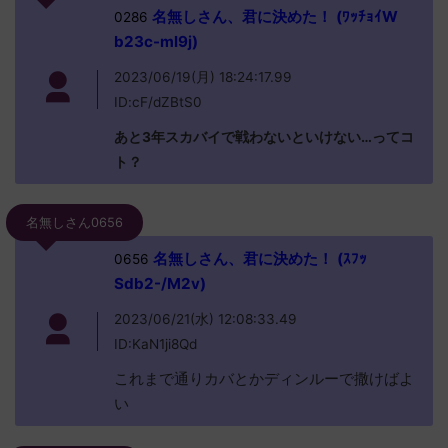
名無しさん、君に決めた！ (ﾜｯﾁｮｲW
0286
b23c-ml9j)
2023/06/19(月) 18:24:17.99
ID:cF/dZBtS0
あと3年スカバイで戦わないといけない…ってコ
ト？
名無しさん0656
名無しさん、君に決めた！ (ｽﾌｯ
0656
Sdb2-/M2v)
2023/06/21(水) 12:08:33.49
ID:KaN1ji8Qd
これまで通りカバとかディンルーで撒けばよ
い