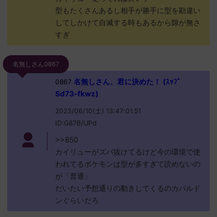
型もたくさんあるし相手が勝手に型を勘違い
してしかけて自滅する時もあるから隙が無さ
すぎ
名無しさん0867
名無しさん、君に決めた！ (ｽｯﾌﾟ
0867
Sd73-fkwz)
2023/06/10(土) 13:47:01.51
ID:G87B/lJPd
>>850
カイリューがズバ抜けてるけど今の環境で使
われてるポケモンは型が多すぎて読めないの
が「普通」
だいたい予想通りの動きしてくるのカバルド
ンぐらいだろ