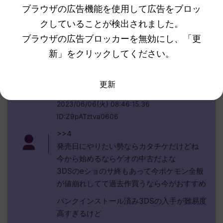
今だと中古で5000円切ってるから勿体ないな
ブラウザの広告機能を使用して広告をブロッ
ましてカタチケでスカバイ両方とかの買い方
クしていることが検出されました。
をするのは致命的
ブラウザの広告ブロッカーを無効にし、「更
新」をクリックしてください。
名無しさん0091
名無しさん、君に決めた！ (ﾃﾄﾘｽ Sac5-
0091
更新
Lp7o)
2023/06/06(火) 08:46:15.36
ID:Z9pATztva0606
>>4
発売日にやりたい勢ならカタチケだけどね
今から始めるならゲオの中古だよな
3DSのeショのサ終もあって今ポケモン全般
が値崩れしてて過去作買うなら今がおすすめ
バンクインストール済み3DSの入手が難易度
高すぎるけど