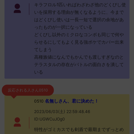
キラフロル1匹いればわざわざ他のどくびし使
いを採用する理由が無くなるように、今まで
はどくびし使いは一長一短で選択の余地があ
ったものが一択になっている
どくびし以外のミクロなコンボも同じで何や
らせるにしてもよく見る強ポケでカバー出来
てしまう
高種族値になんでもかんでも渡しすぎなのと
テラスタルの存在がバトルの面白さを潰して
いる
反応される人さん0510
名無しさん、君に決めた！
0510
2023/06/03(土) 22:59:48.46
ID:UGWCuJOg0
特性がゴミカスでも剣盾で最期までずっとめ