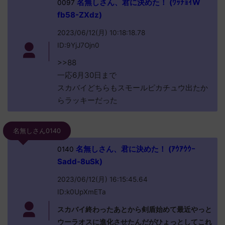
名無しさん、君に決めた！ (ﾜｯﾁｮｲW
0097
fb58-ZXdz)
2023/06/12(月) 10:18:18.78
ID:9YjJ7Ojn0
>>88
一応6月30日まで
スカバイどちらもスモールピカチュウ出たか
らラッキーだった
名無しさん0140
名無しさん、君に決めた！ (ｱｳｱｳｳｰ
0140
Sadd-8uSk)
2023/06/12(月) 16:15:45.64
ID:k0UpXmETa
スカバイ終わったあとから剣盾始めて最近やっと
ウーラオスに進化させたんだがひょっとしてこれ