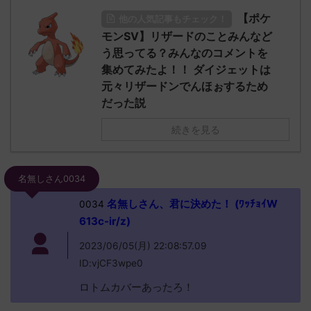
【ポケ
他の人気記事もチェック！
モンSV】リザードのことみんなど
う思ってる？みんなのコメントを
集めてみたよ！！ ダイジェットは
元々リザードンでんほぉするため
だった説
続きを見る
名無しさん0034
名無しさん、君に決めた！ (ﾜｯﾁｮｲW
0034
613c-ir/z)
2023/06/05(月) 22:08:57.09
ID:vjCF3wpe0
ロトムカバーあったろ！