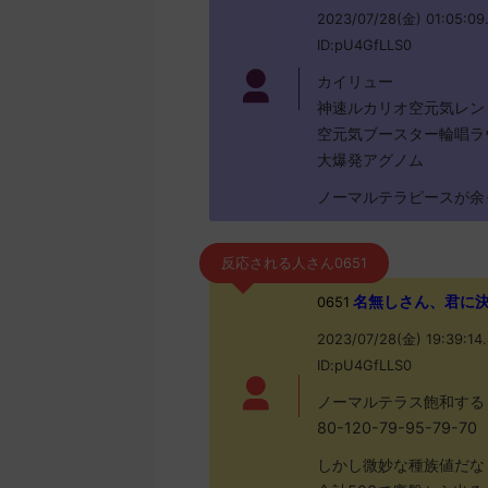
2023/07/28(金) 01:05:09
ID:pU4GfLLS0
カイリュー
神速ルカリオ空元気レン
空元気ブースター輪唱ラ
大爆発アグノム
ノーマルテラピースが余
反応される人さん0651
名無しさん、君に決めた！
0651
2023/07/28(金) 19:39:14
ID:pU4GfLLS0
ノーマルテラス飽和する
80-120-79-95-79-70
しかし微妙な種族値だな