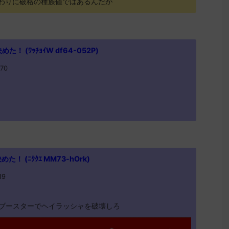
るわりに破格の種族値ではあるんだが
 (ﾜｯﾁｮｲW df64-052P)
.70
 (ﾆｸｸｴ MM73-hOrk)
19
ブースターでヘイラッシャを破壊しろ