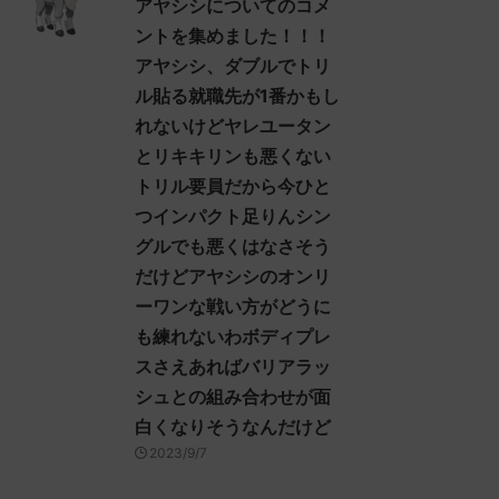
アヤシシについてのコメ
.19ID:+/6UvhFfd ヒスイ
決めた！ (ｽﾌﾟｯｯ Sdbf-EFSw) ...
ントを集めました！！！
ンを輸送するために、久
アヤシシ、ダブルでトリ
ヒスイの地に踏み入れ
シシ様でアイキャンフラ
ル貼る就職先が1番かもし
の前が真っ暗になる人、
れないけどヤレユータン
るだろうな… 名無しさ
とリキキリンも悪くない
トリル要員だから今ひと
つインパクト足りんシン
グルでも悪くはなさそう
だけどアヤシシのオンリ
ーワンな戦い方がどうに
も練れないわボディプレ
スさえあればバリアラッ
シュとの組み合わせが面
白くなりそうなんだけど
2023/9/7