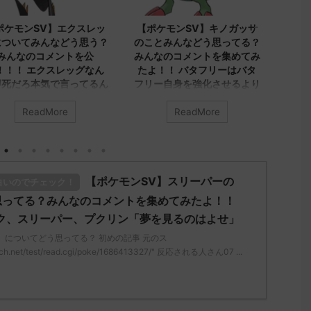
2023/9/8
2023/9/8
モンSV】エクスレッ
【ポケモンSV】キノガッサ
【ポケ
いてみんなどう思う？
のことみんなどう思ってる？
ヤシシに
んなのコメントを公
みんなのコメントを集めてみ
集めま
！ エクスレッグなん
たよ！！ バタフリーはバタ
シ、ダブ
だろ本気で言ってるん
フリー自身を強化させるより
先が1
か
ビビヨンキノガッサをリスト
レユータ
ラさせる方が評価上がる
くないト
ReadMore
ReadMore
は「エクスレッグ」につい
とつイン
ってる？ 初めの記事 元
みんなは「キノガッサ」について
ルでも悪
どう思ってる？ 初めの記事 元の
アヤシシ
s://medaka.5ch.net/test
ス
い方がど
i/poke/1687575951/" 名
レ："https://medaka.5ch.net/test
【ポケモンSV】スリーパーの
ディプレ
白いのでチェック！
890 0890 名無しさん、
/read.cgi/poke/1687575951/" 反
ラッシュ
 (ﾜｯﾁｮｲW d56d-
応される人さん0623 0623 名無し
思ってる？みんなのコメントを集めてみたよ！！
白くな
023/06/28(水)
さん、君に決めた！ (ｱｳｱｳｳｰ
ック、スリーパー、プクリン「夢を見るのはよせ」
0.69ID:oUI00NrJ0 エクス
Sa69-sI2x) 2023/06/27(火)
みんなは
」についてどう思ってる？ 初めの記事 元のス
ヘルムかっこいいから助か
08:19:23.39ID:KfVqw9Gna 胞子を
う思ってる
5ch.net/test/read.cgi/poke/1686413327/" 反応される人さん07 ...
さん0971 0971 名無しさ
覚え忘れたガッサさんあくびを覚
レ："https:
めた！ (ﾜｯﾁｮｲW b524-
え忘れたラウドボーンさん (´・
/read.cgi
023/06/28(水 ...
ω・｀) 名無しさん0624 0624 名
される人さん
無しさん、君に決めた！ (ﾜｯﾁｮｲW
ん、君に決めた
05 ...
mLoM) 20