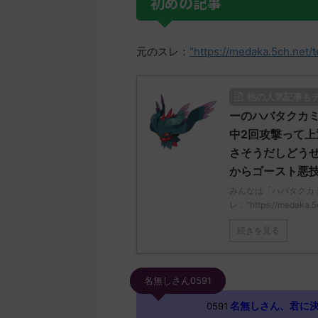
初めの記事
元のスレ：
"https://medaka.5ch.net/
他の人気記事も
ーのハバタクカミ
中2回攻撃って
さそうだしどう
からゴースト悪
みんなは「ハバタクカ
レ："https://medaka.5
続きを見る
名無しさん0591
名無しさん、君に決めた！
0591