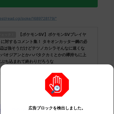
test/read.cgi/poke/1689728179/"
【ポケモンSV】ポケモンSVプレイヤ
チェック！
に対するコメント集！ タキオンカッター鋼の必
上辺は強そうだけどテツノカシラそんなに速くな
せパオジアンとかハバタクカミとかの襷持ちに上
技ぶち込まれて終わりだろうな
ミ」についてどう思ってる？ 初めの記事 元のス
ch.net/test/read.cgi/poke/1685628464/" 反応される人さん0 ...
広告ブロックを検出しました。
 (ﾜｯﾁｮｲW e742-IEHR)