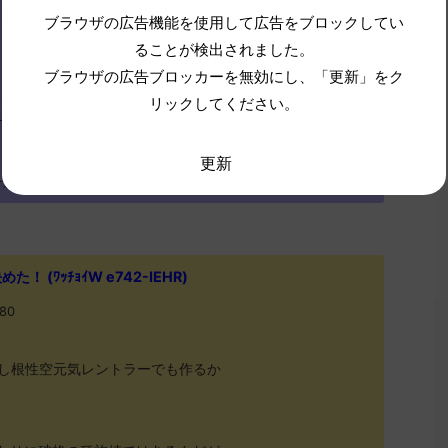
.36
ブラウザの広告機能を使用して広告をブロックしてい
ることが検出されました。
ブラウザの広告ブロッカーを無効にし、「更新」をク
トラー
リックしてください。
ウドボーン
更新
ったらこの辺育成してみるかな
 (ﾜｯﾁｮｲW e742-IEHR)
.80
し根性空元気レントラーでも作るか