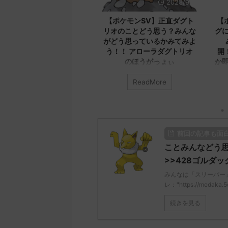
2023/9/12
2023/9/8
ケモンSV】最新版！！
【ポケモンSV】正直ダグト
【ポケ
ギラスについてのコメン
リオのことどう思う？みんな
グにつ
集めたよ！！！ メカバ
がどう思っているかみてみよ
み
ラスなら実装済みだから
う！！ アローラダグトリオ
開！！
我慢してね
のほうがっょぃ
か即死
は「バンギラス」について
みんなは「ダグトリオ」について
ReadMore
ReadMore
ってる？ 初めの記事 元の
どう思ってる？ 初めの記事 元の
みんな
ス
てどう思
ps://medaka.5ch.net/test
レ："https://medaka.5ch.net/test
のス
cgi/poke/1687575951/" 反
/read.cgi/poke/1687925930/" 名
レ："http
人さん0758 0758 名無し
無しさん0701 0701 名無しさん、
/read.cg
前回の記事も面
に決めた！ (ｻｻｸｯﾃﾛﾗ
君に決めた！ (ﾜｯﾁｮｲW e22c-
無しさん0
EPn) 2023/06/27(火)
t4wz) 2023/07/02(日)
君に決めた！
ことみんなどう
:19.70ID:RcaIJFnkp セグレイ
18:28:06.00ID:O9D7O9iU0 リージ
NwUu) 2
>>428ゴルダ
00族の中でC75とか一番無
ョンでも何でもないのにただただ
01:07:0
みんなは「スリーパー
ぎ落としてる値だしなバン
ダグトリオと同じ種族値で弱くさ
レッグ
レ："https://medaka.
削ってくれい 名無しさん
れたウミトリオオとかもな 名無し
る 名無し
 0762 名無しさん、君に決め
さん0702 0702 名無しさん、君に
ん、君に決
続きを見る
...
決めた！ (ﾜｯﾁｮｲ ...
NwUu) 2