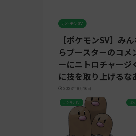
ポケモンSV
【ポケモンSV】み
らブースターのコメ
ーにニトロチャージ
に技を取り上げるな
2023年8月16日
ンSV
ポケモンSV
ポケモン