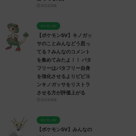
2023/9/7
2023/9/7
2023/9/8
モンSV】みんなのア
【ポケモンSV】ポケモンSV
【ポケモ
ついてのコメントを
プレイヤーのトゲキッスに対
ンムーに
した！！！ アヤシ
するコメント集！ ねばねば
集めまし
ポケモンSV
ルでトリル貼る就職
ネット、そんな悪くなさそう
セグレイ
【ポケモンSV】キノガッ
番かもしれないけどヤ
ではあるけど上取れたら劇的
か氷パ
ンとリキキリンも悪
に有利になれるようなエース
サのことみんなどう思っ
みんなは「
リル要員だから今ひ
が今は見あたらない全盛期ポ
ReadMore
ReadMore
R
う思ってる？
てる？みんなのコメント
パクト足りんシング
イヒガッサかトゲキッスが欲
レ："https://
を集めてみたよ！！ バタ
くはなさそうだけど
しい
/read.cgi/p
のオンリーワンな戦
フリーはバタフリー自身
みんなは「トゲキッス」について
応される人さん
うにも練れないわボ
どう思ってる？ 初めの記事 元の
さん、君に決め
を強化させるよりビビヨ
スさえあればバリア
ス
3624-t07I) 
ンキノガッサをリストラ
との組み合わせが面
レ："https://medaka.5ch.net/test
10:46:08.9
りそうなんだけど
させる方が評価上がる
/read.cgi/poke/1685459114/" 反応
ー内定たすか
「アヤシシ」についてど
される人さん0919 0919 名無しさ
0241 名
2023/9/8
？ 初めの記事 元のス
ん、君に決めた！ (ﾃﾃﾝﾃﾝﾃﾝ
(ｱｳｱｳｳｰ Sac
//medaka.5ch.net/test
MM7f-faBw) 2023/06/01(木)
2023/06/22(木
/poke/1685459114/" 反応
23:53:19.96ID:X6LFL4hoM なんで
ポケモンSV
0055 0055 名無しさ
トゲキッスちゃんをパルデアに入
【ポケモンSV】みんなの
！ (ｽｯﾌﾟ Sdbf-
れてくんないの酷い 反応される人
23/05/31(水)
さん0938 0938 名無しさん、君に