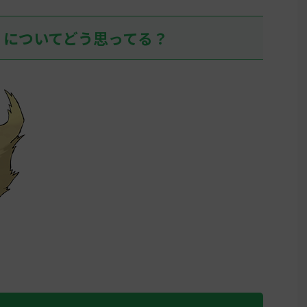
07:36:52
リージョ
」についてどう思ってる？
しぶりに
て、アヤ
イして目
そこそこい
ん0 ...