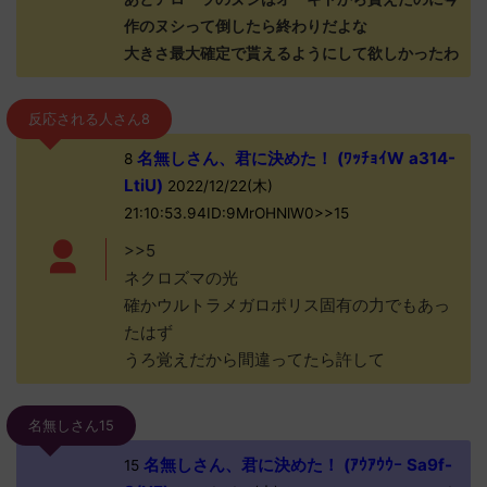
作のヌシって倒したら終わりだよな
大きさ最大確定で貰えるようにして欲しかったわ
反応される人さん8
名無しさん、君に決めた！ (ﾜｯﾁｮｲW a314-
8
LtiU)
2022/12/22(木)
21:10:53.94ID:9MrOHNlW0>>15
>>5
ネクロズマの光
確かウルトラメガロポリス固有の力でもあっ
たはず
うろ覚えだから間違ってたら許して
名無しさん15
名無しさん、君に決めた！ (ｱｳｱｳｳｰ Sa9f-
15