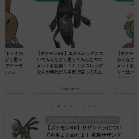
2023/9/8
2023/9/8
ダグトリオの
【ポケモンSV】エクスレッグにつ
【ポケモン
ながどう思っ
いてみんなどう思う？みんなのコ
みんなどう
！ アローラ
メントを公開！！！ エクスレッグ
メントを集
がっょぃ
なんか即死だろ本気で言ってるん
リーはバタ
か
るよりビビ
についてどう
トラさ
元のス
みんなは「エクスレッグ」についてど
ReadMore
.net/test/re
う思ってる？ 初めの記事 元のス
みんなは「
930/" 名無しさ
レ："https://medaka.5ch.net/test/re
思ってる？ 
さん、君に決め
ad.cgi/poke/1687575951/" 名無しさ
レ："https://
z)
ん0890 0890 名無しさん、君に決め
ad.cgi/pok
た！ (ﾜｯﾁｮｲW d56d-NwUu)
る人さん062
前回の記事も面白いのでチェック！
O9iU0 リージョ
2023/06/28(水)
に決めた！ (ｱｳ
だただダグト
【ポケモンSV】サザンドラについ
01:07:00.69ID:oUI00NrJ0 エクスレ
2023/06/27
されたウミト
ッグヘルムかっこいいから助かる 名
08:19:23.
て再度まとめたよ！ 竜舞サザンド
ん0702
無しさん0971 0971 名無しさん、君に