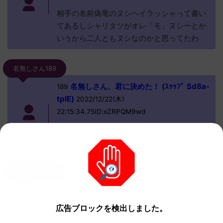
相手の名前偽竜のヌシヘイラッシャって書い
てあるしシャリタツがオレ「モ」ヌシーとか
いうから二人ともヌシなのかと思ってたわ
名無しさん189
名無しさん、君に決めた！ (ｽｯｯﾌﾟ Sd8a-
189
tplE)
2022/12/22(木)
22:15:34.75ID:xZRPQM9wd
オレ「モ」ヌシーな辺りシャリタツも二匹で
一つのヌシだと思ってるんだろうな
名無しさん193
名無しさん、君に決めた！ (JP 0H1b-
193
JDfe)
2022/12/22(木) 22:16:17.49ID:5zc13rv5H
広告ブロックを検出しました。
偽竜の主やったときスシとヌシを掛けたやつ