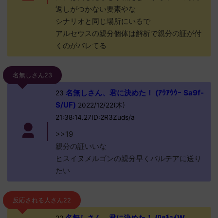
返しがつかない要素やな
シナリオと同じ場所にいるで
アルセウスの親分個体は解析で親分の証が付
くのがバレてる
名無しさん23
名無しさん、君に決めた！ (ｱｳｱｳｳｰ Sa9f-
23
S/UF)
2022/12/22(木)
21:38:14.27ID:2R3Zuds/a
>>19
親分の証いいな
ヒスイヌメルゴンの親分早くパルデアに送り
たい
反応される人さん22
名無しさん、君に決めた！ (ﾜｯﾁｮｲW