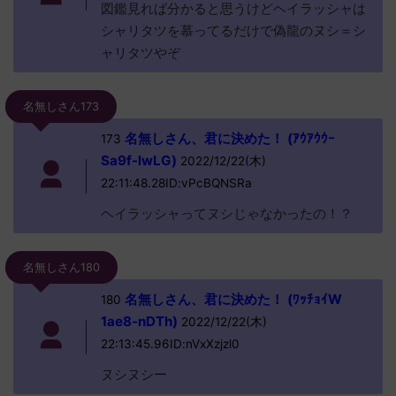
図鑑見れば分かると思うけどヘイラッシャは
シャリタツを慕ってるだけで偽龍のヌシ＝シ
ャリタツやぞ
名無しさん173
名無しさん、君に決めた！ (ｱｳｱｳｳｰ
173
Sa9f-lwLG)
2022/12/22(木)
22:11:48.28ID:vPcBQNSRa
ヘイラッシャってヌシじゃなかったの！？
名無しさん180
名無しさん、君に決めた！ (ﾜｯﾁｮｲW
180
1ae8-nDTh)
2022/12/22(木)
22:13:45.96ID:nVxXzjzl0
ヌシヌシー