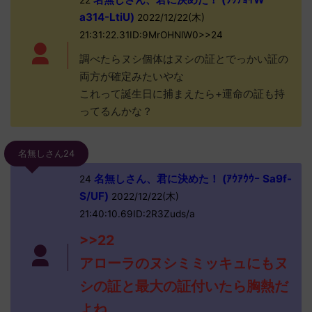
22
a314-LtiU)
2022/12/22(木)
21:31:22.31ID:9MrOHNlW0>>24
調べたらヌシ個体はヌシの証とでっかい証の
両方が確定みたいやな
これって誕生日に捕まえたら+運命の証も持
ってるんかな？
名無しさん24
名無しさん、君に決めた！ (ｱｳｱｳｳｰ Sa9f-
24
S/UF)
2022/12/22(木)
21:40:10.69ID:2R3Zuds/a
>>22
アローラのヌシミミッキュにもヌ
シの証と最大の証付いたら胸熱だ
よね