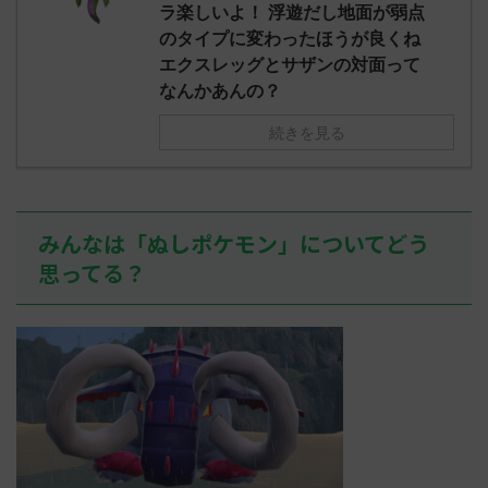
え忘れたガ
ラ楽しいよ！ 浮遊だし地面が弱点
めた！ (ﾜｯﾁ
決めた！ (ﾜｯﾁｮｲW b524-NwUu)
たラウドボーン
のタイプに変わったほうが良くね
2023/06/28(水 ...
しさん0624
エクスレッグとサザンの対面って
決めた！ (ﾜｯﾁｮ
なんかあんの？
続きを見る
みんなは「ぬしポケモン」についてどう
思ってる？