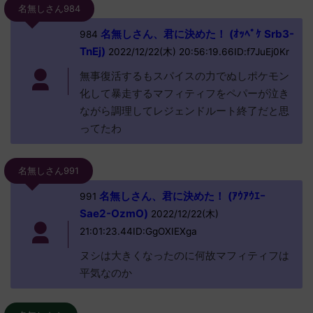
名無しさん984
名無しさん、君に決めた！ (ｵｯﾍﾟｹ Srb3-
984
TnEj)
2022/12/22(木) 20:56:19.66ID:f7JuEj0Kr
無事復活するもスパイスの力でぬしポケモン
化して暴走するマフィティフをペパーが泣き
ながら調理してレジェンドルート終了だと思
ってたわ
名無しさん991
名無しさん、君に決めた！ (ｱｳｱｳｴｰ
991
Sae2-OzmO)
2022/12/22(木)
21:01:23.44ID:GgOXIEXga
ヌシは大きくなったのに何故マフィティフは
平気なのか