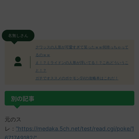
名無しさん
クワッスの人形が可愛すぎて笑ったｗｗ何持っちゃって
るのｗｗ
え！？ミライドンの人形が浮いてる！？これどういうこ
と！？
ガチでオススメのポケモンSVの攻略本はこれだ！
別の記事
元のス
レ：
"https://medaka.5ch.net/test/read.cgi/poke/1
671749182/"