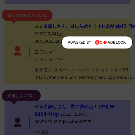
反応される人さん802
名無しさん、君に決めた！ (中止W eb15-Fbf
802
2022/12/24(土)
00:55:05.52ID:0KB9FvYS0EVE>>804>>805>>814
POWERED BY
立てたぁ^～
ミヨミヨォ^～
ポケモン スカーレット/バイオレット part266
https://medaka.5ch.net/test/read.cgi/poke/16
名無しさん804
名無しさん、君に決めた！ (中止W
804
8d24-f1/q)
2022/12/24(土)
00:55:26.16ID:jdky4bgV0EVE
>>802