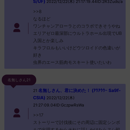
S/UF)
2022/12/22(木) 21:17:19.44ID:2R3Zuds/a
>>8
なるほど
ワンチャンアローラとのコラボできそうやね
エリアゼロ最深部にウルトラホール出現でUB
入国とか楽しみ
キラフロルもいいけどウツロイドの色違いが
好き
虫界のエース筋肉モスキート使いたいわ
名無しさん21
名無しさん、君に決めた！ (ｱｳｱｳｳｰ Sa9f-
21
CSlA)
2022/12/22(木)
21:27:09.04ID:GczpwRsWa
>>17
ストーリーで討伐後にその周辺に固定シンボ
ルで出現するからそれに話しかけたらヌシ戦