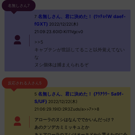
名無しさん7
名無しさん、君に決めた！ (ﾜｯﾁｮｲW daef-
7
fGXT)
2022/12/22(木)
21:09:23.60ID:Ki11Vgcv0
>>5
キャプテンが世話してること以外覚えてない
な
ヌシ個体は捕まえられるぞ
反応される人さん5
名無しさん、君に決めた！ (ｱｳｱｳｳｰ Sa9f-
5
S/UF)
2022/12/22(木)
21:06:29.19ID:2R3Zuds/a>>7>>8
アローラのヌシはなんででかいんだっけ？
あのクソデカミミッキュとか
あとアローラのヌシはオーキドから貰えたのに今