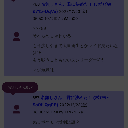
名無しさん、君に決めた！ (ﾜｯﾁｮｲW
766
9715-UqVa)
2022/12/23(金)
05:50:10.17ID:1snMLfi00
>>759
それもめちゃわかる
もう少し引きで大量発生とかレイド見たいな
(ﾎﾟﾁ
もう戦うこともないヌシリーダーｽﾞﾗｰ
マジ無意味
名無しさん857
名無しさん、君に決めた！ (ｱｳｱｳｳｰ
857
Sa9f-QqPP)
2022/12/23(金)
08:00:24.04ID:yHa42NE7a
ぬしポケモン最弱は誰？