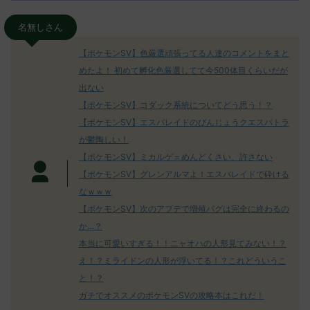
名無しさん
【ポケモンSV】色厳選頑張ってる人達のコメントをまと
めたよ！ 初めて孵化色厳選してて今500体目くらいだが
出ない
【ポケモンSV】コダック系統についてどう思う！？
【ポケモンSV】エスバレイドのびんじょうクエスパトラ
が鬱陶しい！
【ポケモンSV】ミカルゲ＝めんどくさい、許さない
【ポケモンSV】グレンアルマよ！エスバレイドで砕ける
なｗｗｗ
【ポケモンSV】次のアプデで増殖バグは完全に終わるの
か…？
本当に可愛いすぎる！！ニャオハの人形見てみない！？
え！？ミライドンの人形が浮いてる！？これどういうこ
と！？
ガチでオススメのポケモンSVの攻略本はこれだ！