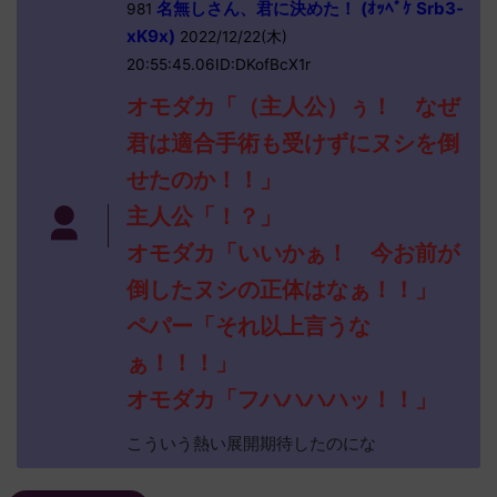
名無しさん、君に決めた！ (ｵｯﾍﾟｹ Srb3-
981
xK9x)
2022/12/22(木)
20:55:45.06ID:DKofBcX1r
オモダカ「（主人公）ぅ！ なぜ
君は適合手術も受けずにヌシを倒
せたのか！！」
主人公「！？」
オモダカ「いいかぁ！ 今お前が
倒したヌシの正体はなぁ！！」
ペパー「それ以上言うな
ぁ！！！」
オモダカ「フハハハハッ！！」
こういう熱い展開期待したのにな