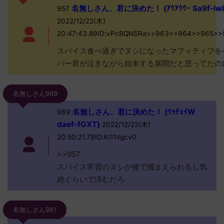
名無しさん、君に決めた！ (ｱｳｱｳｳｰ Sa9f-lw
957
2022/12/22(木)
20:47:43.89ID:vPcBQNSRa>>963>>964>>965>>
スパイス食べ過ぎでヌシになったマフィティフを
パー君が泣きながら始末する展開だと思ってたの
名無しさん969
名無しさん、君に決めた！ (ﾜｯﾁｮｲW
969
daef-fGXT)
2022/12/22(木)
20:50:21.79ID:Ki11Vgcv0
>>957
スパイス常習のヌシが後で捕まえられるし気
絶ぐらいで済むだろ
名無しさん981