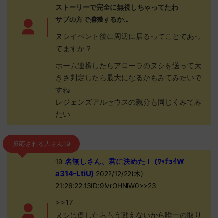
ストーリーで完全に無視しちゃってたわ
サブの方で捕獲するか…
ヌシイベント後に周辺に居るってことであっ
てますか？
ホーム連携したらアローラのヌシを送って大
きさ判定したら最大になるかもみてみたいで
すね
レジェンズアルセウスの親分も同じくみてみ
たい
反応される人さん19
名無しさん、君に決めた！ (ﾜｯﾁｮｲW
19
a314-LtiU)
2022/12/22(木)
21:26:22.13ID:9MrOHNlW0>>23
>>17
ヌシは倒したらもう戦えないから唯一の取り