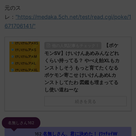
元のス
レ：
"https://medaka.5ch.net/test/read.cgi/poke/1
671706141/"
【ポケ
他の人気記事もチェック！
モンSV】けいけんあめみんなどれ
くらい持ってる？ やべえ飴XLもカ
ンストしそう もっと育てたくなる
ポケモン寄こせ けいけんあめLカ
ンストしてたわ 図鑑も埋まってる
し使い道ねーな
続きを見る
名無しさん162
名無しさん、君に決めた！ (ﾜｯﾁｮｲW
162