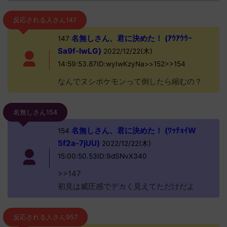
反応される人さん147
名無しさん、君に決めた！ (ｱｳｱｳｳｰ
147
Sa9f-lwLG)
2022/12/22(木)
14:59:53.87ID:wyIwKzyNa>>152>>154
なんでヌシポケモンって倒したら縮むの？
名無しさん154
名無しさん、君に決めた！ (ﾜｯﾁｮｲW
154
5f2a-7jUU)
2022/12/22(木)
15:00:50.53ID:9dSNvX340
>>147
初見は威圧感でデカく見えてただけだよ
反応される人さん957