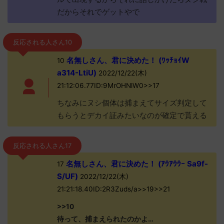
だからそれでゲットやで
反応される人さん10
名無しさん、君に決めた！ (ﾜｯﾁｮｲW
10
a314-LtiU)
2022/12/22(木)
21:12:06.77ID:9MrOHNlW0>>17
ちなみにヌシ個体は捕まえてサイズ判定して
もらうとデカイ証みたいなのが確定で貰える
反応される人さん17
名無しさん、君に決めた！ (ｱｳｱｳｳｰ Sa9f-
17
S/UF)
2022/12/22(木)
21:21:18.40ID:2R3Zuds/a>>19>>21
>>10
待って、捕まえられたのかよ…