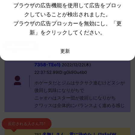
ブラウザの広告機能を使用して広告をブロッ
多い中シャリとか鳴いてるふざけたやつ混じ
ってると思ってたけど
クしていることが検出されました。
シャリタツだからシャリシャリの方が正しい
ブラウザの広告ブロッカーを無効にし、「更
よな
新」をクリックしてください。
名無しさん237
更新
名無しさん、君に決めた！ (ﾜｯﾁｮｲW
237
7358-TEo1)
2022/12/22(木)
22:37:52.99ID:gGk9Gu4b0
ホゲータだとジムはサクサク進むけどヌシが
後回し気味になりがちで
ニャオハはスター団が後回しになりがち
クワッスは全体的にバランスよく進める感じ
反応される人さん751
名無しさん、君に決めた！ (ﾜｯﾁｮｲW
751