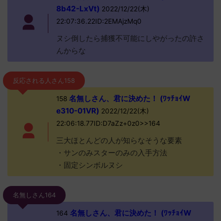
8b42-LxVt)
2022/12/22(木)
22:07:36.22ID:2EMAjzMq0
ヌシ倒したら捕獲不可能にしやがったの許さ
んからな
反応される人さん158
名無しさん、君に決めた！ (ﾜｯﾁｮｲW
158
e310-01VR)
2022/12/22(木)
22:06:18.77ID:D7aZz+0z0>>164
三大ほとんどの人が知らなそうな要素
・サンのみスターのみの入手方法
・固定シンボルヌシ
名無しさん164
名無しさん、君に決めた！ (ﾜｯﾁｮｲW
164