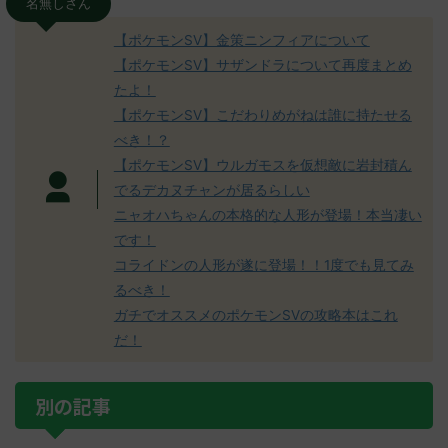
名無しさん
【ポケモンSV】金策ニンフィアについて
【ポケモンSV】サザンドラについて再度まとめ
たよ！
【ポケモンSV】こだわりめがねは誰に持たせる
べき！？
【ポケモンSV】ウルガモスを仮想敵に岩封積ん
でるデカヌチャンが居るらしい
ニャオハちゃんの本格的な人形が登場！本当凄い
です！
コライドンの人形が遂に登場！！1度でも見てみ
るべき！
ガチでオススメのポケモンSVの攻略本はこれ
だ！
別の記事