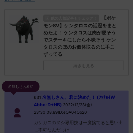
【ポケ
他の人気記事もチェック！
モンSV】ケンタロスの話題をまと
めたよ！ ケンタロスは肉が硬そう
でステーキにしたら不味そう ケン
タロスのほのお個体取るのに手こ
ずってる
続きを見る
名無しさん631
名無しさん、君に決めた！ (ﾜｯﾁｮｲW
631
4bbc-D+HB)
2022/12/23(金)
23:30:08.89ID:eQA04Qb20
ガケガニのヌシ専用技は一度捨てると思い出
し不可なんだっけ