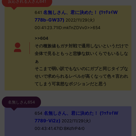
反応される人さん641
名無しさん、君に決めた！ (ﾜｯﾁｮｲW
641
778b-GW37)
2022/11/29(火)
00:41:23.71ID:mkTnZDVv0>>654
>>604
その種族値もガチ対戦で通用しないというだけで
全体で見るともっと悲惨な奴いくらでもいるしな
ぁ
そこまで弱い訳でもないのにガブと同じタイプな
せいで求められるレベルが高くなって色々言われ
てしまう可哀想なポジションだと思う
名無しさん654
名無しさん、君に決めた！ (ﾜｯﾁｮｲW
654
7789-Vi2z)
2022/11/29(火)
00:43:41.47ID:BKd1rP4r0