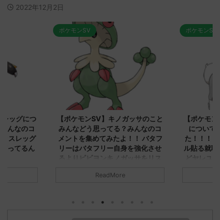
2022年12月2日
ポケモンSV
ポケモンSV
2023/9/8
2023/9/8
スレッグにつ
【ポケモンSV】キノガッサのこと
【ポケモン
？みんなのコ
みんなどう思ってる？みんなのコ
について
エクスレッグ
メントを集めてみたよ！！ バタフ
た！！！ 
で言ってるん
リーはバタフリー自身を強化させ
ル貼る就職
るよりビビヨンキノガッサをリス
どヤレユー
トラさせる方が評価上がる
くないトリ
」についてど
ReadMore
インパクト
 元のス
みんなは「キノガッサ」についてどう
くはなさそ
.net/test/re
思ってる？ 初めの記事 元のス
ンリーワン
951/" 名無しさ
レ："https://medaka.5ch.net/test/re
れないわボ
さん、君に決め
ad.cgi/poke/1687575951/" 反応され
バリアラッ
Uu)
る人さん0623 0623 名無しさん、君