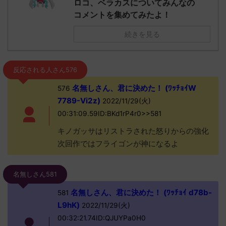
ロコ、ベラカスについてみんなの
コメントを集めてみたよ！
続きを見る
反応される人さん576
名無しさん、君に決めた！ (ﾜｯﾁｮｲW
576
7789-Vi2z)
2022/11/29(火)
00:31:09.59ID:BKd1rP4r0>>581
キノガッサはリストラされた怒りからの強化
次回作ではフライゴンが神になるよ
名無しさん581
名無しさん、君に決めた！ (ﾜｯﾁｮｲ d78b-
581
L9hK)
2022/11/29(火)
00:32:21.74ID:QJUYPa0H0