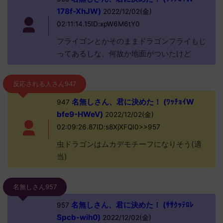
178f-XhJW)
2022/12/02(金)
02:11:14.15ID:xpW6M6tY0
フライゴンとかそのままドラゴンフライもじ
ってあるしな、何故か地面がついたけど
反応される人さん947
名無しさん、君に決めた！ (ﾜｯﾁｮｲW
947
bfe9-HWeV)
2022/12/02(金)
02:09:26.87ID:s8XjXFQI0>>957
虫ドラゴンはムカデモチーフになりそう(適
当)
名無しさん957
名無しさん、君に決めた！ (ｻｻｸｯﾃﾛﾚ
957
Spcb-wih0)
2022/12/02(金)