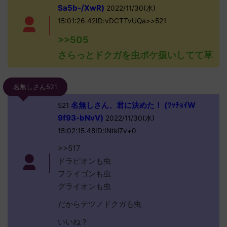
Sa5b-/XwR)
2022/11/30(水)
15:01:26.42ID:vDCTTvUQa>>521
>>505
さらっとドクガを虫ポケ扱いしてて草
名無しさん521
名無しさん、君に決めた！ (ﾜｯﾁｮｲW
521
9f93-bNvV)
2022/11/30(水)
15:02:15.48ID:INtki7v+0
>>517
ドラピオンも虫
フライゴンも虫
グライオンも虫
だからテツノドクガも虫
いいね？