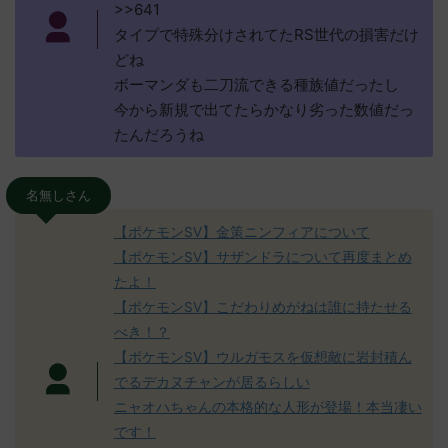
>>641
タイプで特殊分けされてたRS世代の損害だけ
どね
ボーマンダも二刀流できる種族値だったし
今から新規で出てたらかなり劣った数値だっ
たんだろうね
名無しさん
【ポケモンSV】金策ニンフィアについて
【ポケモンSV】サザンドラについて再度まとめ
たよ！
【ポケモンSV】こだわりめがねは誰に持たせる
べき！？
【ポケモンSV】ウルガモスを仮想敵に岩封積ん
でるデカヌチャンが居るらしい
ニャオハちゃんの本格的な人形が登場！本当凄い
です！