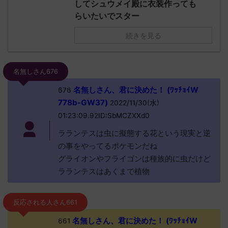
してシュウメイ殿に衣装作っても
らいたいでスター
続きを見る
名無しさん676
名無しさん、君に決めた！ (ﾜｯﾁｮｲW
676
778b-GW37)
2022/11/30(水)
01:23:09.92ID:SbMCZXXd0
ラランテスは虫に擬態する花という現実と逆
の事をやってるポケモンだね
グライオンやフライゴンは種族的に虫だけど
ラランテスはあくまで植物
反応される人さん661
名無しさん、君に決めた！ (ﾜｯﾁｮｲW
661