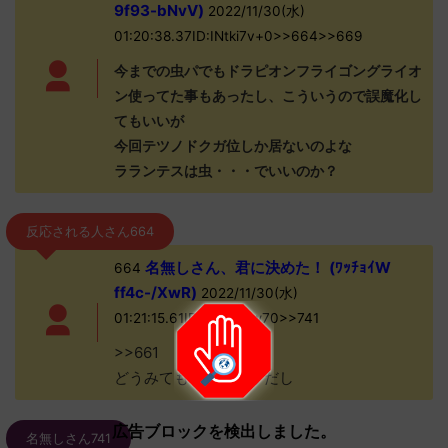
9f93-bNvV)
2022/11/30(水)
01:20:38.37ID:INtki7v+0>>664>>669
今までの虫パでもドラピオンフライゴングライオ
ン使ってた事もあったし、こういうので誤魔化し
てもいいが
今回テツノドクガ位しか居ないのよな
ラランテスは虫・・・でいいのか？
反応される人さん664
名無しさん、君に決めた！ (ﾜｯﾁｮｲW
664
ff4c-/XwR)
2022/11/30(水)
01:21:15.61ID:xeQhzXw70>>741
>>661
どうみても花カマキリだし
広告ブロックを検出しました。
名無しさん741