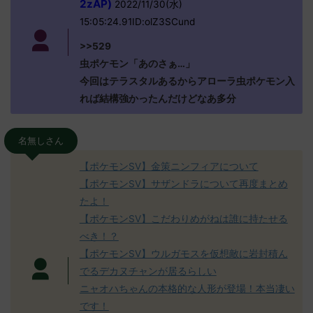
2zAP)
2022/11/30(水)
15:05:24.91ID:olZ3SCund
>>529
虫ポケモン「あのさぁ…」
今回はテラスタルあるからアローラ虫ポケモン入
れば結構強かったんだけどなあ多分
名無しさん
【ポケモンSV】金策ニンフィアについて
【ポケモンSV】サザンドラについて再度まとめ
たよ！
【ポケモンSV】こだわりめがねは誰に持たせる
べき！？
【ポケモンSV】ウルガモスを仮想敵に岩封積ん
でるデカヌチャンが居るらしい
ニャオハちゃんの本格的な人形が登場！本当凄い
です！