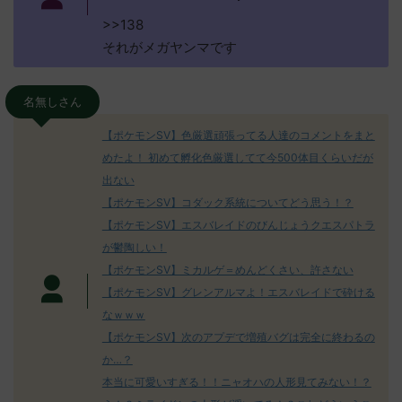
>>138
それがメガヤンマです
名無しさん
【ポケモンSV】色厳選頑張ってる人達のコメントをまと
めたよ！ 初めて孵化色厳選してて今500体目くらいだが
出ない
【ポケモンSV】コダック系統についてどう思う！？
【ポケモンSV】エスバレイドのびんじょうクエスパトラ
が鬱陶しい！
【ポケモンSV】ミカルゲ＝めんどくさい、許さない
【ポケモンSV】グレンアルマよ！エスバレイドで砕ける
なｗｗｗ
【ポケモンSV】次のアプデで増殖バグは完全に終わるの
か…？
本当に可愛いすぎる！！ニャオハの人形見てみない！？