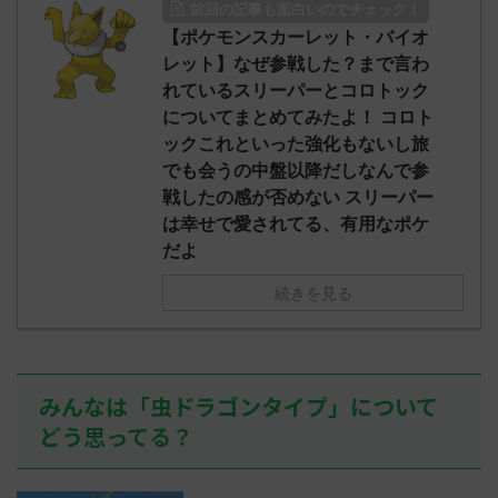
前回の記事も面白いのでチェック！
面白く
に決めた！ (ｱｳｱｳｳｰ Sa69-sI2x)
【ポケモンスカーレット・バイオ
NrJ0 エクスレ
2023/06/27(火)
みんなは「
ら助かる 名
08:19:23.39ID:KfVqw9Gna 胞子を覚
レット】なぜ参戦した？まで言わ
ってる？ 初
名無しさん、君に
え忘れたガッサさんあくびを覚え忘れ
レ："https://
れているスリーパーとコロトック
-NwUu)
たラウドボーンさん (´・ω・｀) 名無
ad.cgi/pok
についてまとめてみたよ！ コロト
しさん0624 0624 名無しさん、君に
る人さん005
ックこれといった強化もないし旅
決めた！ (ﾜｯﾁｮｲW 05 ...
に決めた！ (ｽｯ
でも会うの中盤以降だしなんで参
2023/05/31
07:36:52.1
戦したの感が否めない スリーパー
ージョンを
は幸せで愛されてる、有用なポケ
にヒスイの
だよ
様でアイキ
っ暗になる
続きを見る
な… 名無しさん
みんなは「虫ドラゴンタイプ」について
どう思ってる？