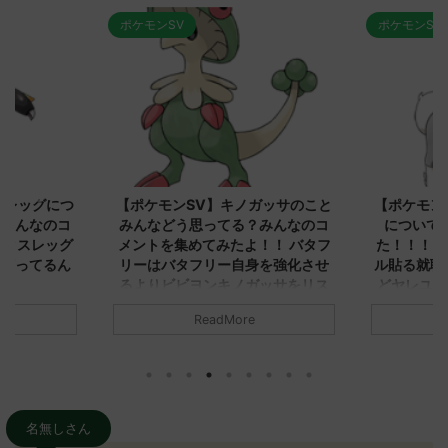
ポケモンSV
ポケモンSV
2023/9/8
2023/9/8
スレッグにつ
【ポケモンSV】キノガッサのこと
【ポケモン
？みんなのコ
みんなどう思ってる？みんなのコ
について
エクスレッグ
メントを集めてみたよ！！ バタフ
た！！！ 
で言ってるん
リーはバタフリー自身を強化させ
ル貼る就職
るよりビビヨンキノガッサをリス
どヤレユー
トラさせる方が評価上がる
くないトリ
」についてど
ReadMore
インパクト
 元のス
みんなは「キノガッサ」についてどう
くはなさそ
.net/test/re
思ってる？ 初めの記事 元のス
ンリーワン
951/" 名無しさ
レ："https://medaka.5ch.net/test/re
れないわボ
さん、君に決め
ad.cgi/poke/1687575951/" 反応され
バリアラッ
Uu)
る人さん0623 0623 名無しさん、君
面白く
に決めた！ (ｱｳｱｳｳｰ Sa69-sI2x)
名無しさん
NrJ0 エクスレ
2023/06/27(火)