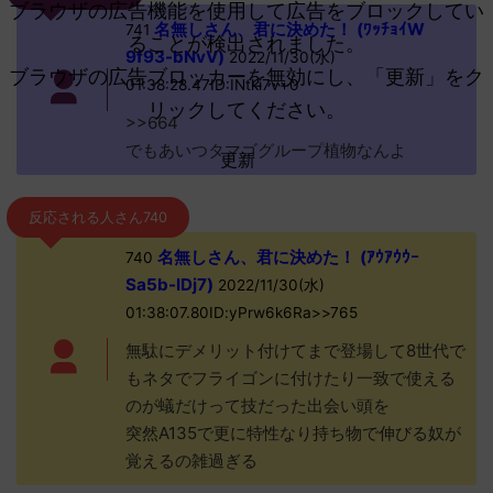
ブラウザの広告機能を使用して広告をブロックしてい
名無しさん、君に決めた！ (ﾜｯﾁｮｲW
741
ることが検出されました。
9f93-bNvV)
2022/11/30(水)
ブラウザの広告ブロッカーを無効にし、「更新」をク
01:38:28.47ID:INtki7v+0
リックしてください。
>>664
でもあいつタマゴグループ植物なんよ
更新
反応される人さん740
名無しさん、君に決めた！ (ｱｳｱｳｳｰ
740
Sa5b-IDj7)
2022/11/30(水)
01:38:07.80ID:yPrw6k6Ra>>765
無駄にデメリット付けてまで登場して8世代で
もネタでフライゴンに付けたり一致で使える
のが蟻だけって技だった出会い頭を
突然A135で更に特性なり持ち物で伸びる奴が
覚えるの雑過ぎる