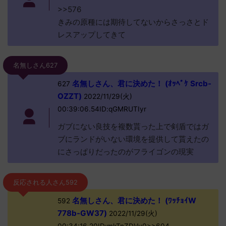
>>576
きみの原種には期待してないからさっさとド
レスアップしてきて
名無しさん627
名無しさん、君に決めた！ (ｵｯﾍﾟｹ Srcb-
627
OZZT)
2022/11/29(火)
00:39:06.54ID:qGMRUTIyr
ガブにない良技を複数貰った上で剣盾ではガ
ブにランドがいない環境を提供して貰えたの
にさっぱりだったのがフライゴンの現実
反応される人さん592
名無しさん、君に決めた！ (ﾜｯﾁｮｲW
592
778b-GW37)
2022/11/29(火)