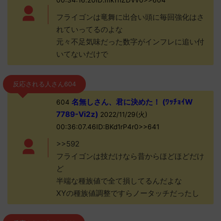
00:34:16.20ID:mkTnZDVv0>>604
フライゴンは竜舞に出合い頭に毎回強化はさ
れていってるのよな
元々不足気味だった数字がインフレに追い付
いてないだけで
反応される人さん604
名無しさん、君に決めた！ (ﾜｯﾁｮｲW
604
7789-Vi2z)
2022/11/29(火)
00:36:07.46ID:BKd1rP4r0>>641
>>592
フライゴンは技だけなら昔からほどほどだけ
ど
半端な種族値で全て損してるんだよな
XYの種族値調整ですらノータッチだったし