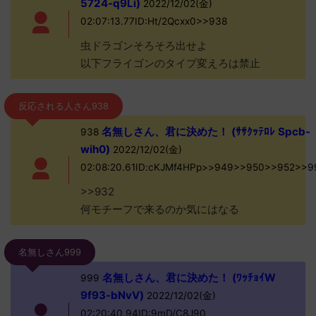
5724-q9Li)
2022/12/02(金)
02:07:13.77ID:Ht/2Qcxx0>>938
虫ドラゴンそろそろ出せよ
以下フライゴンのタイプ変えろは禁止
反応される人さん938
名無しさん、君に決めた！ (ｻｻｸｯﾃﾛﾚ Spcb-
938
wih0)
2022/12/02(金)
02:08:20.61ID:cKJMf4HPp>>949>>950>>952>>9
>>932
何モチーフで来るのか気にはなる
名無しさん999
名無しさん、君に決めた！ (ﾜｯﾁｮｲW
999
9f93-bNvV)
2022/12/02(金)
02:20:40.94ID:9mD/C8J90