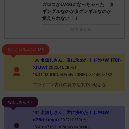
ガロコがLV46になっちゃった タ
ギングルなのかタグンギルなのか
覚えられない！！
続きを見る
反応される人さん138
名無しさん、君に決めた！ (ﾆｸｸｴW 178f-
138
XhJW)
2022/11/29(火)
15:41:03.61ID:MjFrMVIk0NIKU>>145>>162
フライゴン古代の姿で竜虫で出せよな
名無しさん162
名無しさん、君に決めた！ (ﾆｸｸｴW
162
d76d-tmyp)
2022/11/29(火)
15:43:47.15ID:XPK6aYKy0NIKU