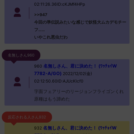
02:11:26.36ID:cKJMf4HPp
>>947
今回の準伝説みたいな感じで妖怪大ムカデモチー
フ……
いやこれ悪虫だわ
名無しさん960
名無しさん、君に決めた！ (ﾜｯﾁｮｲW
960
7782-A/GO)
2022/12/02(金)
02:12:50.60ID:AJUcKIcf0
字面フェアリーのリージョンフライゴンくれ
原種はもう諦めた
反応される人さん932
名無しさん、君に決めた！ (ﾜｯﾁｮｲW
932