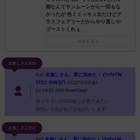
期なんてサンムーンから一回もな
かったが 色ミミッキュ出たけどテ
ラスフェアリーだからやり直しや
ゴーストくれぇ
続きを見る
名無しさん939
名無しさん、君に決めた！ (ﾜｯﾁｮｲW
939
1722-GW37)
2022/12/02(金)
02:08:22.28ID:EewKSkkj0
虫ドラゴンの600族とか見てみたい
特性いろめがねでおねがいします
名無しさん955
名無しさん、君に決めた！ (ﾜｯﾁｮｲW
955