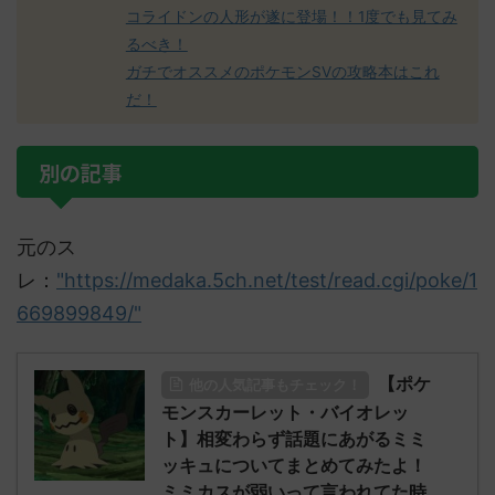
コライドンの人形が遂に登場！！1度でも見てみ
るべき！
ガチでオススメのポケモンSVの攻略本はこれ
だ！
別の記事
元のス
レ：
"https://medaka.5ch.net/test/read.cgi/poke/1
669899849/"
【ポケ
他の人気記事もチェック！
モンスカーレット・バイオレッ
ト】相変わらず話題にあがるミミ
ッキュについてまとめてみたよ！
ミミカスが弱いって言われてた時