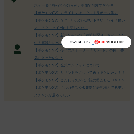
みんなは「
ら助かる 名
08:19:23.39ID:KfVqw9Gna 胞子を覚
ホゲータ何持ってるのｗｗアホ面で可愛すぎる件！
ってる？ 初
名無しさん、君に
え忘れたガッサさんあくびを覚え忘れ
レ："https://
【ポケモンSV】ミライドンは「ウルトラボール派」
-NwUu)
たラウドボーンさん (´・ω・｀) 名無
ad.cgi/pok
【ポケモンSV】？？「〇〇の色違い下さい」ワイ「良い
しさん0624 0624 名無しさん、君に
る人さん005
決めた！ (ﾜｯﾁｮｲW 05 ...
よ」？？「クイボだし要らんわ」
に決めた！ (ｽｯ
2023/05/31
【ポケモンSV】新ポケモンの「種族値配分」おかしくな
07:36:52.1
POWERED BY
い？露骨なレベルの無駄の無い数値
ージョンを
【ポケモンSV】今作のストーリー「3ルート」の内一番
にヒスイの
様でアイキ
気に入ったのは？
っ暗になる
【ポケモンSV】金策ニンフィアについて
な… 名無しさん
【ポケモンSV】サザンドラについて再度まとめたよ！！
【ポケモンSV】こだわりめがねは誰に持たせるべき！？
【ポケモンSV】ウルガモスを仮想敵に岩封積んでるデカ
ヌチャンが居るらしい