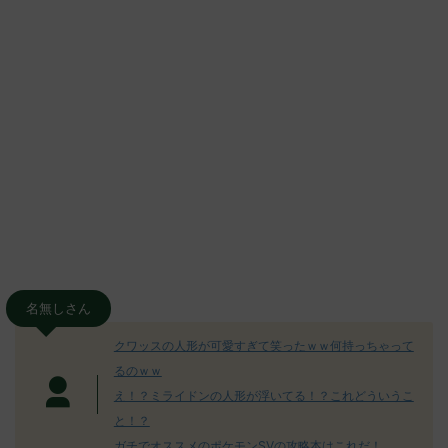
名無しさん
クワッスの人形が可愛すぎて笑ったｗｗ何持っちゃって
るのｗｗ
え！？ミライドンの人形が浮いてる！？これどういうこ
と！？
ガチでオススメのポケモンSVの攻略本はこれだ！