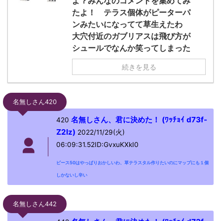
よ？みんなのコメントを集めてみ
たよ！ テラス個体がピーターパ
ンみたいになってて草生えたわ
大穴付近のガブリアスは飛び方が
シュールでなんか笑ってしまった
続きを見る
名無しさん420
名無しさん、君に決めた！ (ﾜｯﾁｮｲ d73f-
420
Z2Iz)
2022/11/29(火)
06:09:31.52ID:GvxuKXkI0
ピース50はやっぱりおかしいわ、草テラスタル作りたいのにマップにも１個
しかないし辛い
名無しさん442