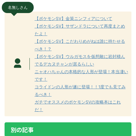
名無しさん
【ポケモンSV】金策ニンフィアについて
【ポケモンSV】サザンドラについて再度まとめ
たよ！
【ポケモンSV】こだわりめがねは誰に持たせる
べき！？
【ポケモンSV】ウルガモスを仮想敵に岩封積ん
でるデカヌチャンが居るらしい
ニャオハちゃんの本格的な人形が登場！本当凄い
です！
コライドンの人形が遂に登場！！1度でも見てみ
るべき！
ガチでオススメのポケモンSVの攻略本はこれ
だ！
別の記事