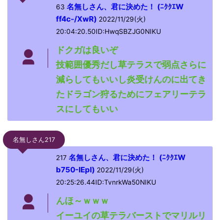
名無しさん、君に決めた！ (ﾆｸｸｴW
63
ff4c-/XwR)
2022/11/29(火)
20:04:20.50ID:HwqSBZJG0NIKU
ドクガは良いぞ
技範囲優秀だし草テラスで弱点さらに
減らしてもいいし炎受けんのに出てき
たドラゴン狩るためにフェアリーテラ
スにしてもいい
名無しさん217
名無しさん、君に決めた！ (ﾆｸｸｴW
217
b750-IEpl)
2022/11/29(火)
20:25:26.44ID:TvnrkWa50NIKU
んほ～ｗｗｗ
イーユイの草テラバーストでマリルリ