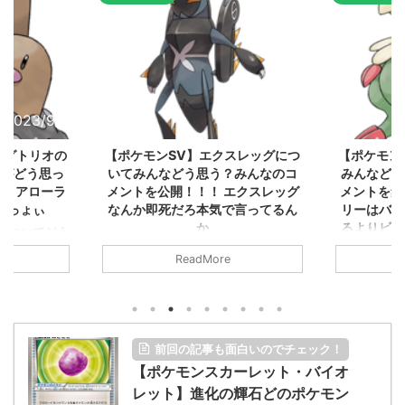
2023/9/8
2023/9/8
ダグトリオの
【ポケモンSV】エクスレッグにつ
【ポケモン
ながどう思っ
いてみんなどう思う？みんなのコ
みんなどう
！ アローラ
メントを公開！！！ エクスレッグ
メントを集
がっょぃ
なんか即死だろ本気で言ってるん
リーはバタ
か
るよりビビ
についてどう
トラさ
元のス
みんなは「エクスレッグ」についてど
ReadMore
.net/test/re
う思ってる？ 初めの記事 元のス
みんなは「
930/" 名無しさ
レ："https://medaka.5ch.net/test/re
思ってる？ 
さん、君に決め
ad.cgi/poke/1687575951/" 名無しさ
レ："https://
z)
ん0890 0890 名無しさん、君に決め
ad.cgi/pok
た！ (ﾜｯﾁｮｲW d56d-NwUu)
る人さん062
前回の記事も面白いのでチェック！
O9iU0 リージョ
2023/06/28(水)
に決めた！ (ｱｳ
だただダグト
【ポケモンスカーレット・バイオ
01:07:00.69ID:oUI00NrJ0 エクスレ
2023/06/27
されたウミト
ッグヘルムかっこいいから助かる 名
08:19:23.
レット】進化の輝石どのポケモン
ん0702
無しさん0971 0971 名無しさん、君に