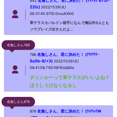
名無しさん、君に決めた！ (ﾜｯﾁｮｲ d73f-
442
Z2Iz)
2022/11/29(火)
06:31:40.97ID:GvxuKXkI0
草テラスカバルドン相手になんで俺以外3人とも
ソウブレイズ出すんだよ…
名無しさん788
名無しさん、君に決めた！ (ｱｳｱｳｳｰ
788
Sa5b-8/+3)
2022/11/29(火)
08:41:08.71ID:NX1KsQbDa
ディンルーって草テラスがいいよね？
ほうしうけなくなるし
名無しさん878
名無しさん、君に決めた！ (ﾜｯﾁｮｲW
878