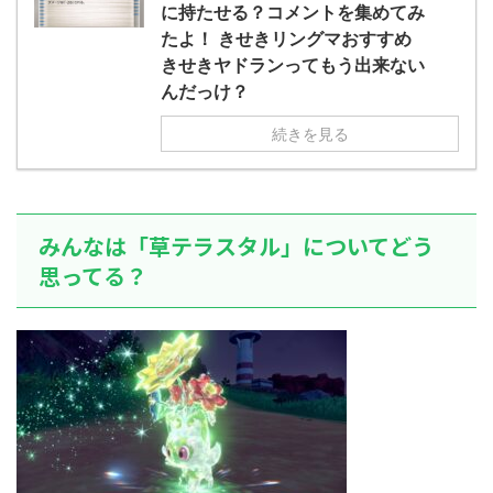
え忘れたガ
に持たせる？コメントを集めてみ
めた！ (ﾜｯﾁ
決めた！ (ﾜｯﾁｮｲW b524-NwUu)
たラウドボーン
たよ！ きせきリングマおすすめ
2023/06/28(水 ...
しさん0624
きせきヤドランってもう出来ない
決めた！ (ﾜｯﾁｮ
んだっけ？
続きを見る
みんなは「草テラスタル」についてどう
思ってる？