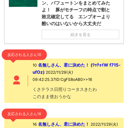
ン、パフュートンをまとめてみた
よ！ 豚がモチーフの時点で割と
敗北確定してる エンブオーより
酷いのはいないから大丈夫だ
続きを見る
反応される人さん10
名無しさん、君に決めた！ (ﾜｯﾁｮｲW f715-
10
ufOz)
2022/11/29(火)
09:42:25.37ID:CgFS8oAB0>>16
くさテラス日照りコータスきたわ
このまま使おうかな
反応される人さん16
名無しさん、君に決めた！
16
2022/11/29(火)