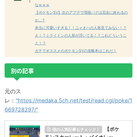
なｗｗｗ
【ポケモンSV】次のアプデで増殖バグは完全に終わるの
か…？
本当に可愛いすぎる！！ニャオハの人形見てみない！？
え！？ミライドンの人形が浮いてる！？これどういうこ
と！？
ガチでオススメのポケモンSVの攻略本はこれだ！
別の記事
元のス
レ：
"https://medaka.5ch.net/test/read.cgi/poke/1
669728297/"
【ポケ
他の人気記事もチェック！