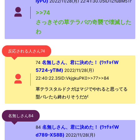
lyPU)
2022/11/28(月) 22:41:30.05ID:IZfuBM5Tr
>>74
さっきその草テラバの奇襲で壊滅した
わ
反応される人さん74
名無しさん、君に決めた！ (ﾜｯﾁｮｲW
74
5724-yTlM)
2022/11/28(月)
22:40:22.35ID:VkjgkuPK0>>77>>84
草テラスタルドクガはマジでやれると思ってる
型バレたら終わりそうだが
名無しさん84
名無しさん、君に決めた！ (ﾜｯﾁｮｲW
84
d789-XS8B)
2022/11/28(月)