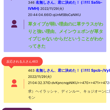
名無しさん、君に決めた！ (ﾆｸｸｴ Sa5b-
346
lVMH)
2022/11/29(火)
20:44:04.66ID:qUnM5BbCaNIKU
草タイプが弱い理由のに草テラスがわ
りと強い理由、メインウェポンが草タ
イプじゃないからだということがわか
ってきた
反応される人さん463
名無しさん、君に決めた！ (ﾆｸｸｴ Spcb-/Vy8
463
2022/11/29(火)
21:04:32.37ID:dvKpncnqpNIKU>>470>>471>>47
求）ヘイラッシャ、ディンルー、キョジオーンに
モン