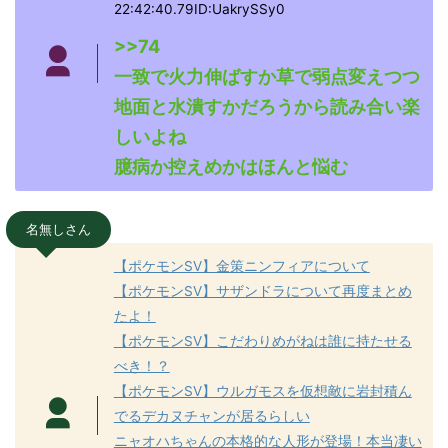
22:42:40.79ID:UakrySSy0
>>74
一致で火力伸ばすか草で弱点変えつつ
地面と水潰すかだろうから読み合い楽
しいよね
臆病か控えめかはほんと悩む
名無しさん
【ポケモンSV】金策ニンフィアについて
【ポケモンSV】サザンドラについて再度まとめ
たよ！
【ポケモンSV】こだわりめがねは誰に持たせる
べき！？
【ポケモンSV】ウルガモスを仮想敵に岩封積ん
でるデカヌチャンが居るらしい
ニャオハちゃんの本格的な人形が登場！本当凄い