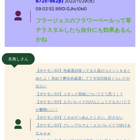
d72c-os2p)
2022/11/29(火)
09:02:52.99ID:GJhcI0ki0
フラージェスのフラワーベールって草
テラスタルしたら自分にも効果あるん
かね
名無しさん
【ポケモンSV】色厳選頑張ってる人達のコメントをまと
めたよ！ 初めて孵化色厳選してて今500体目くらいだが
出ない
【ポケモンSV】コダック系統についてどう思う！？
【ポケモンSV】エスバレイドのびんじょうクエスパトラ
が鬱陶しい！
【ポケモンSV】ミカルゲ＝めんどくさい、許さない
【ポケモンSV】グレンアルマよ！エスバレイドで砕ける
なｗｗｗ