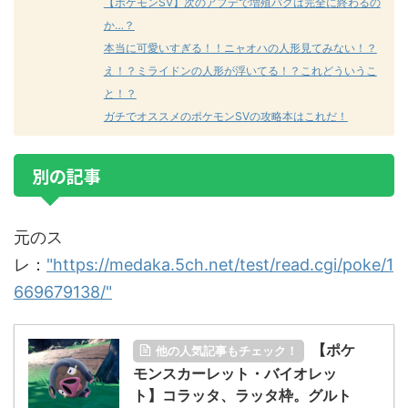
【ポケモンSV】次のアプデで増殖バグは完全に終わるの
か…？
本当に可愛いすぎる！！ニャオハの人形見てみない！？
え！？ミライドンの人形が浮いてる！？これどういうこ
と！？
ガチでオススメのポケモンSVの攻略本はこれだ！
別の記事
元のス
レ：
"https://medaka.5ch.net/test/read.cgi/poke/1
669679138/"
【ポケ
他の人気記事もチェック！
モンスカーレット・バイオレッ
ト】コラッタ、ラッタ枠。グルト