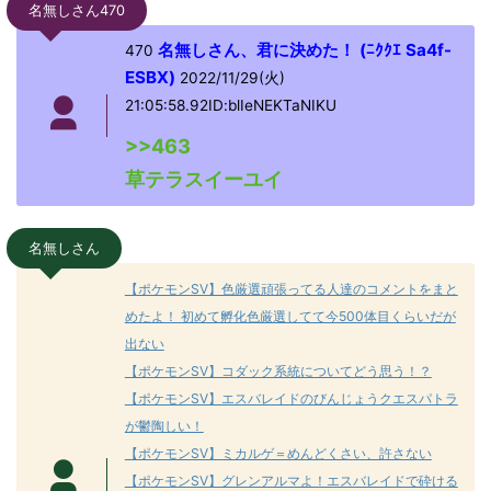
名無しさん470
名無しさん、君に決めた！ (ﾆｸｸｴ Sa4f-
470
ESBX)
2022/11/29(火)
21:05:58.92ID:blIeNEKTaNIKU
>>463
草テラスイーユイ
名無しさん
【ポケモンSV】色厳選頑張ってる人達のコメントをまと
めたよ！ 初めて孵化色厳選してて今500体目くらいだが
出ない
【ポケモンSV】コダック系統についてどう思う！？
【ポケモンSV】エスバレイドのびんじょうクエスパトラ
が鬱陶しい！
【ポケモンSV】ミカルゲ＝めんどくさい、許さない
【ポケモンSV】グレンアルマよ！エスバレイドで砕ける