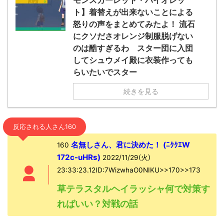
モンスカーレット・バイオレッ
ト】着替えが出来ないことによる
怒りの声をまとめてみたよ！ 流石
にクソださオレンジ制服脱げない
のは酷すぎるわ スター団に入団
してシュウメイ殿に衣装作っても
らいたいでスター
続きを見る
反応される人さん160
名無しさん、君に決めた！ (ﾆｸｸｴW
160
172c-uHRs)
2022/11/29(火)
23:33:23.12ID:7WizwhaO0NIKU>>170>>173
草テラスタルヘイラッシャ何で対策す
ればいい？対戦の話