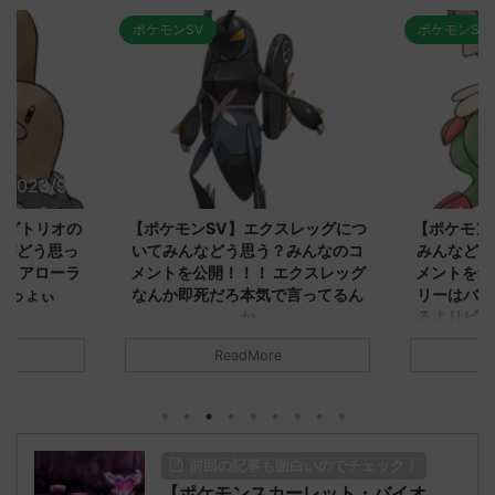
ポケモンSV
ポケモンSV
2023/9/8
2023/9/8
ダグトリオの
【ポケモンSV】エクスレッグにつ
【ポケモン
ながどう思っ
いてみんなどう思う？みんなのコ
みんなどう
！ アローラ
メントを公開！！！ エクスレッグ
メントを集
がっょぃ
なんか即死だろ本気で言ってるん
リーはバタ
か
るよりビビ
についてどう
トラさ
元のス
みんなは「エクスレッグ」についてど
ReadMore
.net/test/re
う思ってる？ 初めの記事 元のス
みんなは「
930/" 名無しさ
レ："https://medaka.5ch.net/test/re
思ってる？ 
さん、君に決め
ad.cgi/poke/1687575951/" 名無しさ
レ："https://
z)
ん0890 0890 名無しさん、君に決め
ad.cgi/pok
た！ (ﾜｯﾁｮｲW d56d-NwUu)
る人さん062
前回の記事も面白いのでチェック！
O9iU0 リージョ
2023/06/28(水)
に決めた！ (ｱｳ
だただダグト
【ポケモンスカーレット・バイオ
01:07:00.69ID:oUI00NrJ0 エクスレ
2023/06/27