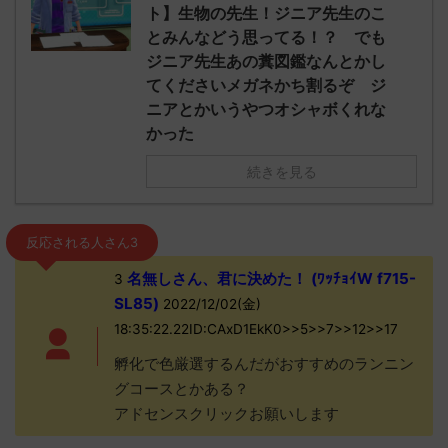
ト】生物の先生！ジニア先生のこ
とみんなどう思ってる！？ でも
ジニア先生あの糞図鑑なんとかし
てくださいメガネかち割るぞ ジ
ニアとかいうやつオシャボくれな
かった
続きを見る
反応される人さん3
名無しさん、君に決めた！ (ﾜｯﾁｮｲW f715-
3
SL85)
2022/12/02(金)
18:35:22.22ID:CAxD1EkK0>>5>>7>>12>>17
孵化で色厳選するんだがおすすめのランニン
グコースとかある？
アドセンスクリックお願いします