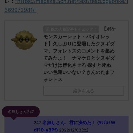
レ：
"https://medaka.5ch.net/test/read.cgi/poke/1
669972981/"
【ポケ
他の人気記事もチェック！
モンスカーレット・バイオレッ
ト】久しぶりに登場したクヌギダ
マ、フォレトスのコメントを集め
てみたよ！ ナマケロとクヌギダ
マだけは孵化させろ 探すと死ぬ
いい色違いいない？きんのたまフ
ォレトス
続きを見る
名無しさん247
名無しさん、君に決めた！ (ﾜｯﾁｮｲW
247
df10-yBPf)
2022/12/03(土)