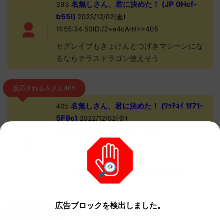
名無しさん、君に決めた！ (JP 0Hcf-
393
b55i)
2022/12/02(金)
11:55:34.50ID:/2+e4cArH>>405
セグレイブもきょけんとつげきマシーンにな
るならテラスドラゴン使えそう
反応される人さん405
名無しさん、君に決めた！ (ﾜｯﾁｮｲ 1f71-
405
5F9c)
2022/12/02(金)
11:57:03.02ID:8cu3kKJN0>>418
>>393
セグレイブは元からドラゴンあるので
ピース使う必要性ないから消費する方法には
ならんよなぁ
広告ブロックを検出しました。
名無しさん418