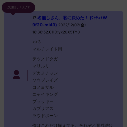
名無しさん17
名無しさん、君に決めた！ (ﾜｯﾁｮｲW
17
9f20-mI49)
2022/12/02(金)
18:38:52.01ID:yx20X5TY0
>>3
マルチレイド用
テツノドクガ
マリルリ
デカヌチャン
ソウブレイズ
コノヨザル
ニャイキング
ブラッキー
ガブリアス
ラウドボーン
俺はこれだけ揃えてる。それぞれ育成法は