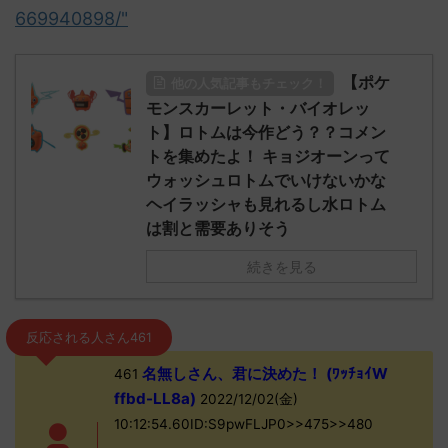
669940898/"
【ポケ
他の人気記事もチェック！
モンスカーレット・バイオレッ
ト】ロトムは今作どう？？コメン
トを集めたよ！ キョジオーンって
ウォッシュロトムでいけないかな
ヘイラッシャも見れるし水ロトム
は割と需要ありそう
続きを見る
反応される人さん461
名無しさん、君に決めた！ (ﾜｯﾁｮｲW
461
ffbd-LL8a)
2022/12/02(金)
10:12:54.60ID:S9pwFLJP0>>475>>480