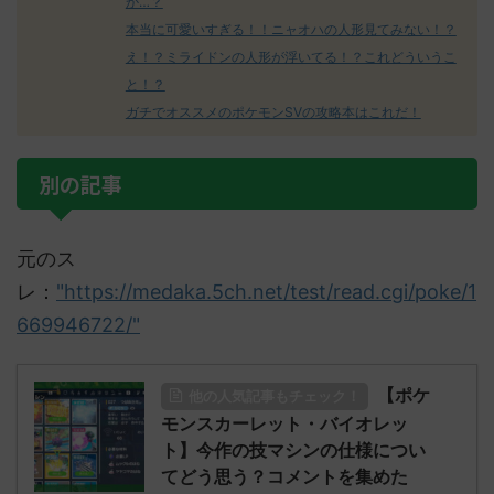
か…？
本当に可愛いすぎる！！ニャオハの人形見てみない！？
え！？ミライドンの人形が浮いてる！？これどういうこ
と！？
ガチでオススメのポケモンSVの攻略本はこれだ！
別の記事
元のス
レ：
"https://medaka.5ch.net/test/read.cgi/poke/1
669946722/"
【ポケ
他の人気記事もチェック！
モンスカーレット・バイオレッ
ト】今作の技マシンの仕様につい
てどう思う？コメントを集めた