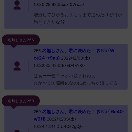
10:30:28.98ID:xqxt0WwJ0
増殖してひかるおまもりまで進めたけど何か
飽きてきたな??
名無しさん256
名無しさん、君に決めた！ (ﾜｯﾁｮｲW
256
ce24-+9au)
2022/12/03(土)
10:32:35.42ID:E7ED4EYK0
はぁーー色ニャオハ産まれねぇ
ひかおま国際孵化なのにめっちゃ沼ってる
名無しさん259
名無しさん、君に決めた！ (ﾜｯﾁｮｲ 6e40-
259
v/2H)
2022/12/03(土)
10:34:12.41ID:U4Oe2gQj0