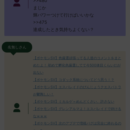
>>480
まじか
輝パワーつけて行けばいいかな
>>475
達成したとき気持ちよくない？
名無しさん
【ポケモンSV】色厳選頑張ってる人達のコメントをまと
めたよ！ 初めて孵化色厳選してて今500体目くらいだが
出ない
【ポケモンSV】コダック系統についてどう思う！？
【ポケモンSV】エスバレイドのびんじょうクエスパトラ
が鬱陶しい！
【ポケモンSV】ミカルゲ＝めんどくさい、許さない
【ポケモンSV】グレンアルマよ！エスバレイドで砕ける
なｗｗｗ
【ポケモンSV】次のアプデで増殖バグは完全に終わるの