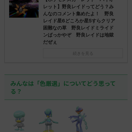
されたウミト
ッグヘルムかっこいいから助かる 名
08:19:23.
レット】野良レイドってどう？み
ん0702
無しさん0971 0971 名無しさん、君に
え忘れたガ
んなのコメント集めたよ！ 野良
めた！ (ﾜｯﾁ
決めた！ (ﾜｯﾁｮｲW b524-NwUu)
たラウドボーン
レイド星6どころか星5すらクリア
2023/06/28(水 ...
しさん0624
困難なの草 野良レイドミライド
決めた！ (ﾜｯﾁｮ
ンばっかやぞ 野良レイドは地獄
だぜぇ
続きを見る
みんなは「色厳選」についてどう思って
る？