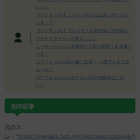
たよ！
【ポケモンSV】こだわりめがねは誰に持たせる
べき！？
【ポケモンSV】ウルガモスを仮想敵に岩封積ん
でるデカヌチャンが居るらしい
ニャオハちゃんの本格的な人形が登場！本当凄い
です！
コライドンの人形が遂に登場！！1度でも見てみ
るべき！
ガチでオススメのポケモンSVの攻略本はこれ
だ！
別の記事
元のス
レ：
"https://medaka.5ch.net/test/read.cgi/poke/1