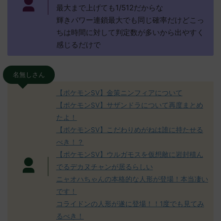
最大まで上げても1/512だからな
輝きパワー連鎖最大でも同じ確率だけどこっ
ちは時間に対して判定数が多いから出やすく
感じるだけで
名無しさん
【ポケモンSV】金策ニンフィアについて
【ポケモンSV】サザンドラについて再度まとめ
たよ！
【ポケモンSV】こだわりめがねは誰に持たせる
べき！？
【ポケモンSV】ウルガモスを仮想敵に岩封積ん
でるデカヌチャンが居るらしい
ニャオハちゃんの本格的な人形が登場！本当凄い
です！
コライドンの人形が遂に登場！！1度でも見てみ
るべき！