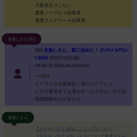
大量発生→しない
遭遇ノーマル→効果薄
遭遇フェアリー→効果薄
名無しさん583
名無しさん、君に決めた！ (ﾜｯﾁｮｲ b72c-
583
L9hK)
2022/12/02(金)
08:36:25.59ID:wEub34KS0
>>534
イーブイの大量発生一度だけどでたよ
ただ大量発生でも湧きめっちゃ少ないから結
局国際孵化のが楽かも
名無しさん
【ポケモンSV】金策ニンフィアについて
【ポケモンSV】サザンドラについて再度まとめ