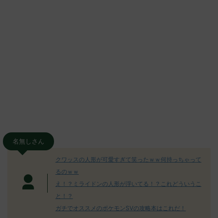
名無しさん
クワッスの人形が可愛すぎて笑ったｗｗ何持っちゃって
るのｗｗ
え！？ミライドンの人形が浮いてる！？これどういうこ
と！？
ガチでオススメのポケモンSVの攻略本はこれだ！