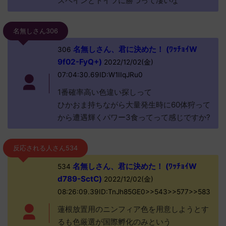
スペインとドイツに勝つって凄いな
名無しさん306
名無しさん、君に決めた！ (ﾜｯﾁｮｲW
306
9f02-FyQ+)
2022/12/02(金)
07:04:30.69ID:W1IIqJRu0
1番確率高い色違い探しって
ひかおま持ちながら大量発生時に60体狩って
から遭遇輝くパワー3食ってって感じですか?
反応される人さん534
名無しさん、君に決めた！ (ﾜｯﾁｮｲW
534
d789-SctC)
2022/12/02(金)
08:26:09.39ID:TnJh85GE0>>543>>577>>583
蓮根放置用のニンフィア色を用意しようとす
るも色厳選が国際孵化のみという