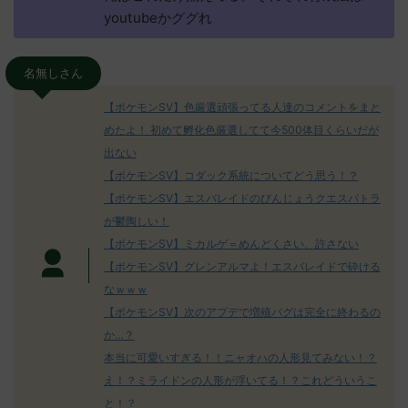
youtubeかググれ
名無しさん
【ポケモンSV】色厳選頑張ってる人達のコメントをまと
めたよ！ 初めて孵化色厳選してて今500体目くらいだが
出ない
【ポケモンSV】コダック系統についてどう思う！？
【ポケモンSV】エスバレイドのびんじょうクエスパトラ
が鬱陶しい！
【ポケモンSV】ミカルゲ＝めんどくさい、許さない
【ポケモンSV】グレンアルマよ！エスバレイドで砕ける
なｗｗｗ
【ポケモンSV】次のアプデで増殖バグは完全に終わるの
か…？
本当に可愛いすぎる！！ニャオハの人形見てみない！？
え！？ミライドンの人形が浮いてる！？これどういうこ
と！？