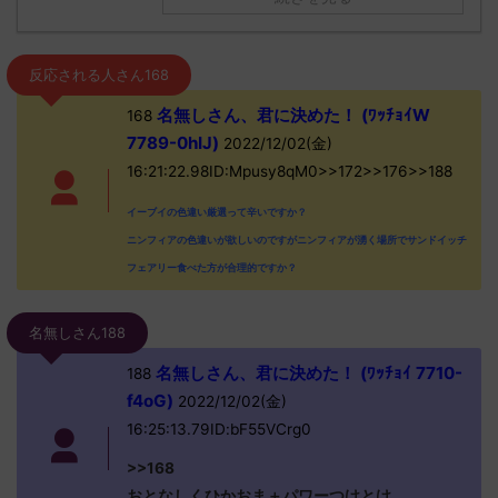
反応される人さん168
名無しさん、君に決めた！ (ﾜｯﾁｮｲW
168
7789-0hIJ)
2022/12/02(金)
16:21:22.98ID:Mpusy8qM0>>172>>176>>188
イーブイの色違い厳選って辛いですか？
ニンフィアの色違いが欲しいのですがニンフィアが湧く場所でサンドイッチ
フェアリー食べた方が合理的ですか？
名無しさん188
名無しさん、君に決めた！ (ﾜｯﾁｮｲ 7710-
188
f4oG)
2022/12/02(金)
16:25:13.79ID:bF55VCrg0
>>168
おとなしくひかおま＋パワーつけとけ