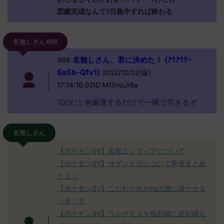
図鑑完成なんて1日集中すれば終わる
名無しさん466
名無しさん、君に決めた！ (ｱｳｱｳｳｰ
466
Sa5b-Qfv1)
2022/12/02(金)
17:14:16.02ID:M10npJr8a
100だと色厳選するだけで一瞬で尽きるぞ
名無しさん
【ポケモンSV】金策ニンフィアについて
【ポケモンSV】サザンドラについて再度まとめ
たよ！
【ポケモンSV】こだわりめがねは誰に持たせる
べき！？
【ポケモンSV】ウルガモスを仮想敵に岩封積ん