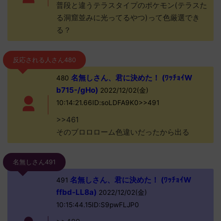
普段と違うテラスタイプのポケモン(テラスた
る洞窟並みに光ってるやつ)って色厳選でき
る？
反応される人さん480
名無しさん、君に決めた！ (ﾜｯﾁｮｲW
480
b715-/gHo)
2022/12/02(金)
10:14:21.66ID:soLDFA9K0>>491
>>461
そのブロロローム色違いだったから出る
名無しさん491
名無しさん、君に決めた！ (ﾜｯﾁｮｲW
491
ffbd-LL8a)
2022/12/02(金)
10:15:44.15ID:S9pwFLJP0