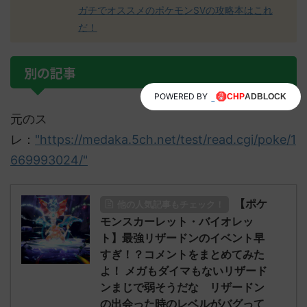
ガチでオススメのポケモンSVの攻略本はこれ
だ！
別の記事
POWERED BY
元のス
レ：
"https://medaka.5ch.net/test/read.cgi/poke/1
669993024/"
【ポケ
他の人気記事もチェック！
モンスカーレット・バイオレッ
ト】最強リザードンのイベント早
すぎ！？コメントをまとめてみた
よ！ メガもダイマもないリザード
ンまじで弱そうだな リザードン
の出会った時のレベルがバグって