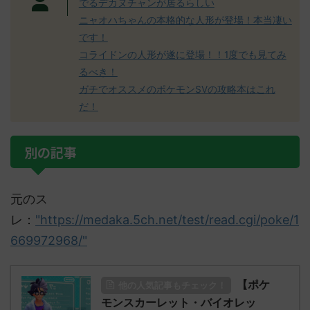
でるデカヌチャンが居るらしい
ニャオハちゃんの本格的な人形が登場！本当凄い
です！
コライドンの人形が遂に登場！！1度でも見てみ
るべき！
ガチでオススメのポケモンSVの攻略本はこれ
だ！
別の記事
元のス
レ：
"https://medaka.5ch.net/test/read.cgi/poke/1
669972968/"
【ポケ
他の人気記事もチェック！
モンスカーレット・バイオレッ