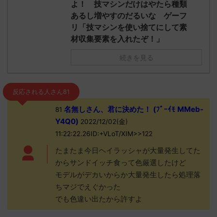
よ！ 技マシンだけはやたら種類
あるし増やすのだるいな ゲーフ
リ「技マシンを使い捨てにして素
材収集要素を入れたぞ！」
続きを見る
反応される人さん81
名無しさん、君に決めた！ (ﾌﾞｰｲﾓ MMeb-
81
Y4Q0)
2022/12/02(金)
11:22:22.26ID:+VLoT/XIM>>122
たまたま今日ヘイラッシャが大量発生してた
からサンドイッチ食って色厳選したけど
モデルがデカいからか大量発生したら処理落
ちマジでえぐかった
でも色違い出たから許すよ