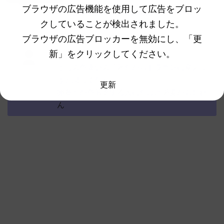
ブラウザの広告機能を使用して広告をブロッ
名無しさん、君に決めた！ (ﾜｯﾁｮｲW
418
クしていることが検出されました。
ff4c-mI49)
2022/12/02(金)
ブラウザの広告ブロッカーを無効にし、「更
11:59:06.66ID:j5C/gie30
新」をクリックしてください。
>>405
うちの色違いの子氷だからドラゴンに変えよ
うと思ってたわ
更新
卵産とか色厳選する人にだけは必要かもしれ
ん