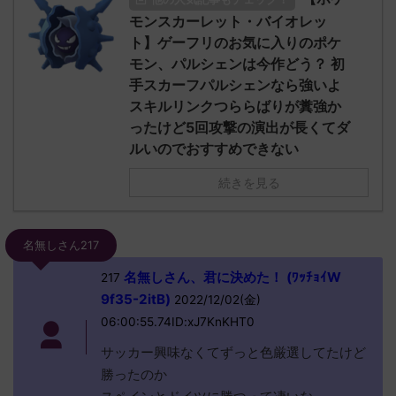
モンスカーレット・バイオレッ
ト】ゲーフリのお気に入りのポケ
モン、パルシェンは今作どう？ 初
手スカーフパルシェンなら強いよ
スキルリンクつららばりが糞強か
ったけど5回攻撃の演出が長くてダ
ルいのでおすすめできない
続きを見る
名無しさん217
名無しさん、君に決めた！ (ﾜｯﾁｮｲW
217
9f35-2itB)
2022/12/02(金)
06:00:55.74ID:xJ7KnKHT0
サッカー興味なくてずっと色厳選してたけど
勝ったのか