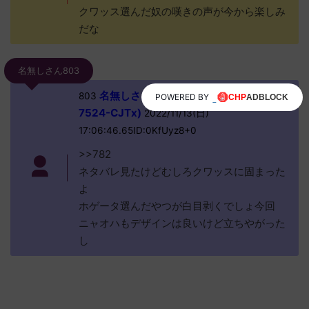
クワッス選んだ奴の嘆きの声が今から楽しみ
だな
名無しさん803
名無しさん、君に決めた！ (ﾜｯﾁｮｲW
803
POWERED BY
7524-CJTx)
2022/11/13(日)
17:06:46.65ID:0KfUyz8+0
>>782
ネタバレ見たけどむしろクワッスに固まった
よ
ホゲータ選んだやつが白目剥くでしょ今回
ニャオハもデザインは良いけど立ちやがった
し