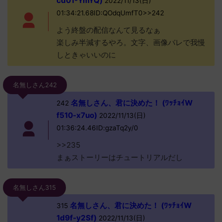
cd01-YmYQ)
2022/11/13(日)
01:34:21.68ID:QOdqUmfT0>>242
よう終盤の配信なんて見るなぁ
楽しみ半減するやろ。文字、画像バレで我慢
しときゃいいのに
名無しさん242
名無しさん、君に決めた！ (ﾜｯﾁｮｲW
242
f510-x7uo)
2022/11/13(日)
01:36:24.46ID:gzaTq2y/0
>>235
まぁストーリーはチュートリアルだし
名無しさん315
名無しさん、君に決めた！ (ﾜｯﾁｮｲW
315
1d9f-y2Sf)
2022/11/13(日)