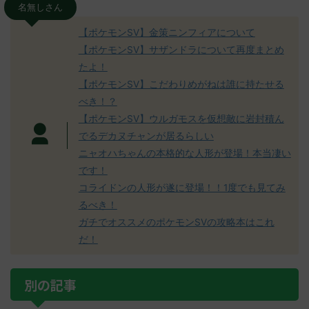
名無しさん
【ポケモンSV】金策ニンフィアについて
【ポケモンSV】サザンドラについて再度まとめ
たよ！
【ポケモンSV】こだわりめがねは誰に持たせる
べき！？
【ポケモンSV】ウルガモスを仮想敵に岩封積ん
でるデカヌチャンが居るらしい
ニャオハちゃんの本格的な人形が登場！本当凄い
です！
コライドンの人形が遂に登場！！1度でも見てみ
るべき！
ガチでオススメのポケモンSVの攻略本はこれ
だ！
別の記事