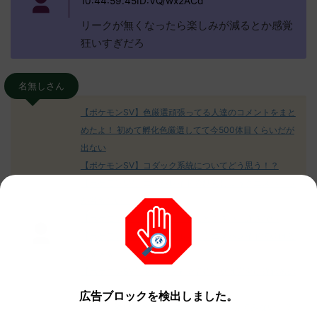
10:44:59.45ID:VQ/wx2ACd
リークが無くなったら楽しみが減るとか感覚
狂いすぎだろ
名無しさん
【ポケモンSV】色厳選頑張ってる人達のコメントをまと
めたよ！ 初めて孵化色厳選してて今500体目くらいだが
出ない
【ポケモンSV】コダック系統についてどう思う！？
【ポケモンSV】エスバレイドのびんじょうクエスパトラ
が鬱陶しい！
【ポケモンSV】ミカルゲ＝めんどくさい、許さない
【ポケモンSV】グレンアルマよ！エスバレイドで砕ける
なｗｗｗ
【ポケモンSV】次のアプデで増殖バグは完全に終わるの
か…？
広告ブロックを検出しました。
本当に可愛いすぎる！！ニャオハの人形見てみない！？