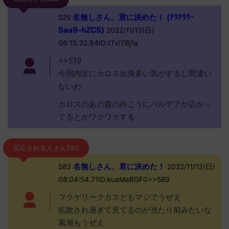
名無しさん、君に決めた！ (ｱｳｱｳｳｰ
525
Saa9-hZCS)
2022/11/13(日)
06:15:32.94ID:tTv/7Bj1a
>>519
今回内定にカロス出身多い気がするし間違い
ないわ
カロスのあの森の向こうにパルデアが広がっ
てるとかワクワクする
反応される人さん583
名無しさん、君に決めた！
583
2022/11/13(日)
08:04:54.71ID:kuaMaBGF0>>589
フラゲリークカスどもマジでうぜえ
拡散され過ぎて見てるのが当たり前みたいな
風潮もうぜえ