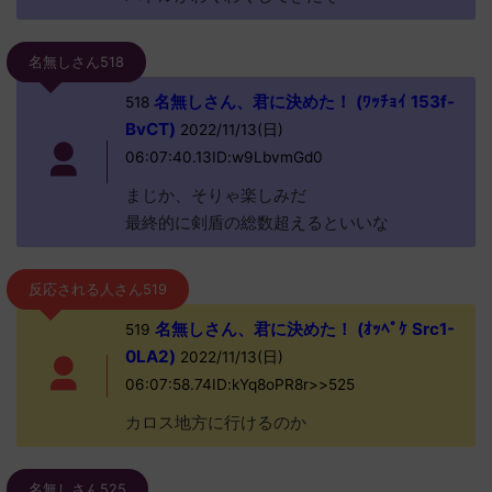
名無しさん518
名無しさん、君に決めた！ (ﾜｯﾁｮｲ 153f-
518
BvCT)
2022/11/13(日)
06:07:40.13ID:w9LbvmGd0
まじか、そりゃ楽しみだ
最終的に剣盾の総数超えるといいな
反応される人さん519
名無しさん、君に決めた！ (ｵｯﾍﾟｹ Src1-
519
0LA2)
2022/11/13(日)
06:07:58.74ID:kYq8oPR8r>>525
カロス地方に行けるのか
名無しさん525