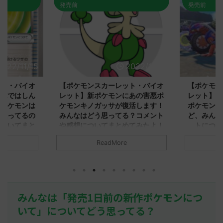
発売前
発売前
2022/11/15
2022/11/15
ット・バイオ
【ポケモンスカーレット・バイオ
【ポケモン
環境ではしん
レット】新ポケモンにあの害悪ポ
レット】ネ
るポケモンは
ケモンキノガッサが復活します！
ポケモンま
う思ってるの
みんなはどう思ってる？コメント
ど、みんな
についてまと
や感想についてまとめてみたよ！
トについ
！
みんなは「キノガッサ」についてどう
みんなは「
ReadMore
思ってる？ 初めの記事 元のス
報」について
き」について
レ："https://medaka.5ch.net/test/re
記事 元のス
事 元のス
ad.cgi/poke/1668091010/" 名無しさ
レ："https://
.net/test/re
ん577 577 名無しさん、君に決めた！
ad.cgi/pok
677/" 反応され
(ﾜｯﾁｮｲW d2cf-g68G) 2022/11/11(金)
る人さん238
無しさん、君に決
みんなは「発売1日前の新作ポケモンにつ
01:22:35.78ID:gOuimzls0 麻痺弱体化
決めた！ (ﾜｯﾁ
Hy)
wっぱキノガッサさんだよね 名無しさ
2022/11/10(
いて」についてどう思ってる？
ん679 679 名無しさん、君に決め
16:32:20.9
01111>>739
た！ (ﾜｯﾁｮｲW a924-+Mc2)
ルクジラは4