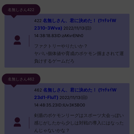
名無しさん422
名無しさん、君に決めた！ (ﾜｯﾁｮｲW
422
2310-3Wva)
2022/11/13(日)
14:38:18.83ID:zAKvrENh0
ファクトリーやりたいか？
ヤバい個体値や育成のポケモン掴まされて運
負けするゲームだろ
名無しさん462
名無しさん、君に決めた！ (ﾜｯﾁｮｲW
462
23d1-FluT)
2022/11/13(日)
14:48:35.23ID:lUv3K5BO0
剣盾のポケモンリーグはスポーツ大会っぽい
感じがしたから少しは対戦の導入にはなった
んじゃないかな？