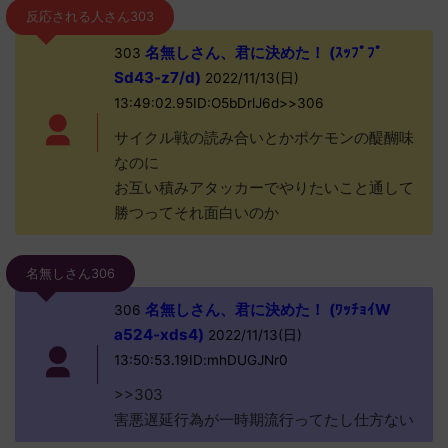
反応される人さん303
名無しさん、君に決めた！ (ｽｯﾌﾟﾌﾟ
303
Sd43-z7/d)
2022/11/13(日)
13:49:02.95ID:O5bDrlJ6d>>306
サイクル戦の読み合いとかポケモンの醍醐味
なのに
お互い積みアタッカーでやりたいこと通して
勝つってそれ面白いのか
名無しさん306
名無しさん、君に決めた！ (ﾜｯﾁｮｲW
306
a524-xds4)
2022/11/13(日)
13:50:53.19ID:mhDUGJNr0
>>303
害悪遅延行為が一時期流行ってたし仕方ない