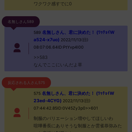
ワクワク感すでに0
名無しさん589
名無しさん、君に決めた！ (ﾜｯﾁｮｲW
589
a524-x7uo)
2022/11/13(日)
08:07:06.64ID:PtYvp4I00
>>583
なんでここにいんだよ草
反応される人さん575
名無しさん、君に決めた！ (ﾜｯﾁｮｲW
575
23ed-4CYG)
2022/11/13(日)
07:44:42.85ID:0V45Zy3p0>>601
制服のバリエーション増やしてほしいわ
喧嘩番長にありそうな制服とか雲雀恭弥みた