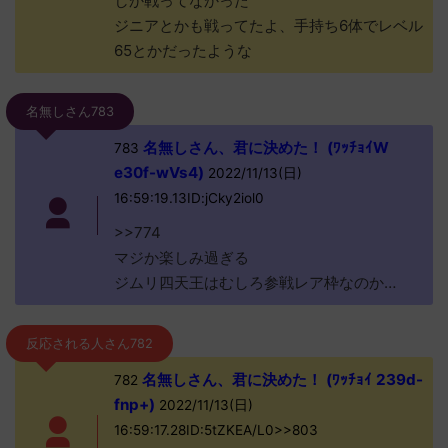
しか戦ってなかった
ジニアとかも戦ってたよ、手持ち6体でレベル
65とかだったような
名無しさん783
名無しさん、君に決めた！ (ﾜｯﾁｮｲW
783
e30f-wVs4)
2022/11/13(日)
16:59:19.13ID:jCky2iol0
>>774
マジか楽しみ過ぎる
ジムリ四天王はむしろ参戦レア枠なのか…
反応される人さん782
名無しさん、君に決めた！ (ﾜｯﾁｮｲ 239d-
782
fnp+)
2022/11/13(日)
16:59:17.28ID:5tZKEA/L0>>803