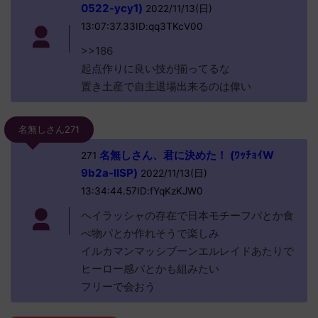
0522-ycy1)
2022/11/13(日)
13:07:37.33ID:qq3TKcV00
>>186
起点作りに良い技が揃ってるな
置き土産で自主退場出来るのは偉い
名無しさん271
名無しさん、君に決めた！ (ﾜｯﾁｮｲW
271
9b2a-lISP)
2022/11/13(日)
13:34:44.57ID:fYqKzKJW0
ヘイラッシャの存在で日本モチーフパとか食
べ物パとか作れそうで楽しみ
イルカマンマッシブーンエルレイドあたりで
ヒーロー感パとかも組みたい
フリーで会おう