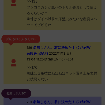
>>138
フンコロガシが虫パのトリル要員として使え
るくらいか？
蜘蛛はダイパ以前の序盤虫みたいな産廃スペ
ックでビビるわ
反応される人さん186
名無しさん、君に決めた！ (ﾜｯﾁｮｲW
186
ed89-nDAF)
2022/11/13(日)
13:04:11.20ID:Si8jizMm0>>201
>>170
蜘蛛は専用技にねばねばネット置き土産岩封
と技悪くない
名無しさん201
名無しさん、君に決めた！ (ﾜｯﾁｮｲW
201