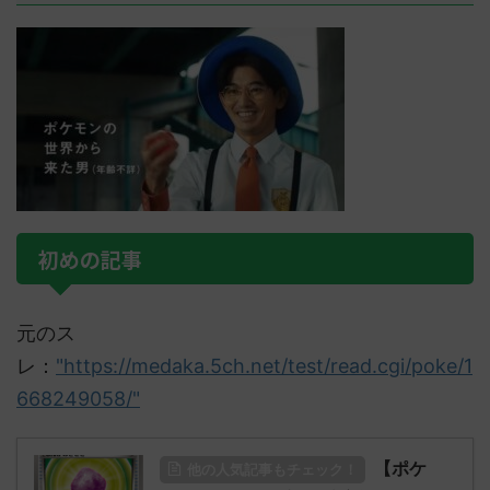
ると最強種族
2022/11/11(金) 01:4 ...
グルは大き
ム それいけバ
の人とそう
撃しながらス
今作はバトル .
初めの記事
元のス
レ：
"https://medaka.5ch.net/test/read.cgi/poke/1
668249058/"
【ポケ
他の人気記事もチェック！