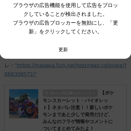
え！？ミライドンの人形が浮いてる！？これどういうこ
ブラウザの広告機能を使用して広告をブロッ
と！？
クしていることが検出されました。
ガチでオススメのポケモンSVの攻略本はこれだ！
ブラウザの広告ブロッカーを無効にし、「更
新」をクリックしてください。
別の記事
更新
元のス
レ：
"https://medaka.5ch.net/test/read.cgi/poke/1
668308572/"
【ポケ
他の人気記事もチェック！
モンスカーレット・バイオレッ
ト】ネタバレ注意！！新しいポケ
モンまであと少しで発売だけど、
みんなのフラゲ情報やコメントに
ついてまとめてみたよ！