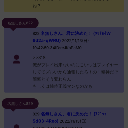
ね？
名無しさん822
名無しさん、君に決めた！ (ﾜｯﾁｮｲW
822
6d2a-qWRU)
2022/11/13(日)
10:42:50.34ID:reJKhPaM0
>>818
俺がプレイ出来ないのにこいつはプレイヤー
しててズルいから通報したろ！の！精神だぞ
簡悔とそう変わらん
もしくは純粋正義マンなのかも
名無しさん829
名無しさん、君に決めた！ (ｽﾌﾟｯｯ
829
Sd03-4Reo)
2022/11/13(日)