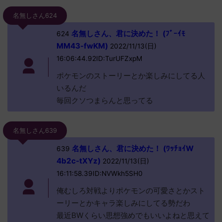
名無しさん624
名無しさん、君に決めた！ (ﾌﾞｰｲﾓ
624
MM43-fwKM)
2022/11/13(日)
16:06:44.92ID:TurUFZxpM
ポケモンのストーリーとか楽しみにしてる人
いるんだ
毎回クソつまらんと思ってる
名無しさん639
名無しさん、君に決めた！ (ﾜｯﾁｮｲW
639
4b2c-tXYz)
2022/11/13(日)
16:11:58.39ID:NVWkh5SH0
俺むしろ対戦よりポケモンの可愛さとかスト
ーリーとかキャラ楽しみにしてる勢だわ
最近BWくらい思想強めでもいいよねと思えて