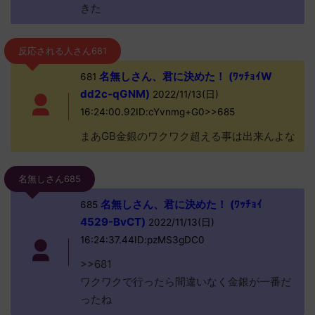
きた
反応される人さん681
名無しさん、君に決めた！ (ﾜｯﾁｮｲW
681
dd2c-qGNM)
2022/11/13(日)
16:24:00.92ID:cYvnmg+G0>>685
まあGB金銀のワクワク超える事は出来んよな
名無しさん685
名無しさん、君に決めた！ (ﾜｯﾁｮｲ
685
4529-BvCT)
2022/11/13(日)
16:24:37.44ID:pzMS3gDC0
>>681
ワクワクで行ったら間違いなく金銀が一番だ
ったね