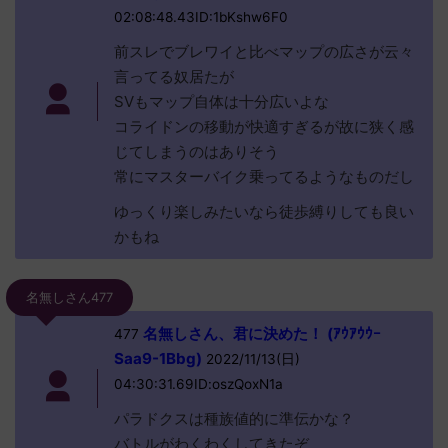
02:08:48.43ID:1bKshw6F0
前スレでブレワイと比べマップの広さが云々
言ってる奴居たが
SVもマップ自体は十分広いよな
コライドンの移動が快適すぎるが故に狭く感
じてしまうのはありそう
常にマスターバイク乗ってるようなものだし
ゆっくり楽しみたいなら徒歩縛りしても良い
かもね
名無しさん477
名無しさん、君に決めた！ (ｱｳｱｳｳｰ
477
Saa9-1Bbg)
2022/11/13(日)
04:30:31.69ID:oszQoxN1a
パラドクスは種族値的に準伝かな？
バトルがわくわくしてきたぞ