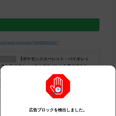
test/read.cgi/poke/1669880043/"
【ポケモンスカーレット・バイオレッ
チェック！
！ストライクとハッサムのコメントを集めてみた
クニシャン鋼テラスバレパンマンやくさわけで地
能になったよな ハッサムの話し方って桜井に似
再生される
ライク、ハッサム」についてどう思ってる？ 初めの記事 元のス
h.net/test/read.cgi/poke/1669627829/" 反応 ...
広告ブロックを検出しました。