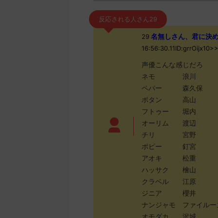
反応される人さん29
名無しさん、君に決めた！ 
29
16:56:30.11ID:grrOijx
声優こんな感じだろ
ネモ 浪川
ペパー 森久保
ボタン 高山
フトゥー 堀内
オーリム 渡辺
チリ 宮野
ポピー 釘宮
アオキ 松重
ハッサク 檜山
クラベル 江原
ジニア 櫻井
ナンジャモ ファイルー
オモダカ 沢城