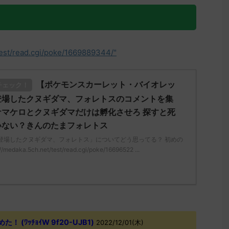
test/read.cgi/poke/1669889344/"
【ポケモンスカーレット・バイオレッ
チェック！
登場したクヌギダマ、フォレトスのコメントを集
マケロとクヌギダマだけは孵化させろ 探すと死
いない？きんのたまフォレトス
登場したクヌギダマ、フォレトス」についてどう思ってる？ 初めの
daka.5ch.net/test/read.cgi/poke/16696522 ...
(ﾜｯﾁｮｲW 9f20-UJB1)
2022/12/01(木)