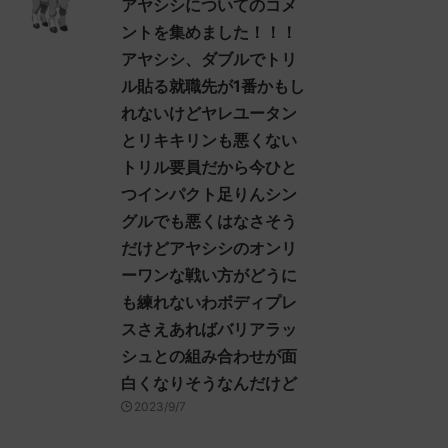
アヤシシについてのコメ
dbf-
れてくんないの酷い 反応される人
ントを集めました！！！
さん0938 0938 名無しさん、君に
アヤシシ、ダブルでトリ
Ffd ヒスイ
決めた！ (ｽﾌﾟｯｯ Sdbf-EFSw) ...
めに、久
ル貼る就職先が1番かもし
み入れ
れないけどヤレユータン
ャンフラ
とリキキリンも悪くない
なる人、
 名無しさ
トリル要員だから今ひと
つインパクト足りんシン
グルでも悪くはなさそう
だけどアヤシシのオンリ
ーワンな戦い方がどうに
も練れないわボディプレ
スさえあればバリアラッ
シュとの組み合わせが面
白くなりそうなんだけど
2023/9/7