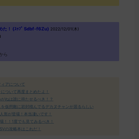
(ｽｯﾌﾟ Sdbf-f6Zu)
2022/12/01(木)
d
から
フィアについて
ラについて再度まとめたよ！
めがねは誰に持たせるべき！？
スを仮想敵に岩封積んでるデカヌチャンが居るらしい
人形が登場！本当凄いです！
場！！1度でも見てみるべき！
SVの攻略本はこれだ！