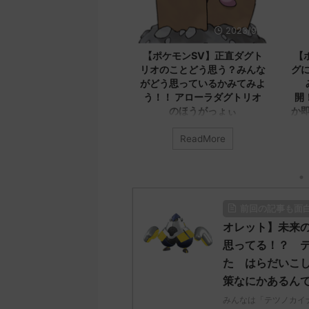
2023/9/12
2023/9/8
最新版！！
【ポケモンSV】正直ダグト
【ポケモンSV】
てのコメン
リオのことどう思う？みんな
グについてみんな
！ メカバ
がどう思っているかみてみよ
みんなのコメン
済みだから
う！！ アローラダグトリオ
開！！！ エクスレ
ね
のほうがっょぃ
か即死だろ本気で
か
ス」について
みんなは「ダグトリオ」について
re
ReadMore
ReadMor
の記事 元の
どう思ってる？ 初めの記事 元の
みんなは「エクスレッ
ス
てどう思ってる？ 初め
5ch.net/test
レ："https://medaka.5ch.net/test
のス
575951/" 反
/read.cgi/poke/1687925930/" 名
レ："https://medaka.5c
0758 名無し
無しさん0701 0701 名無しさん、
/read.cgi/poke/16875
前回の記事も面
ｸｯﾃﾛﾗ
君に決めた！ (ﾜｯﾁｮｲW e22c-
無しさん0890 0890
/27(火)
t4wz) 2023/07/02(日)
君に決めた！ (ﾜｯﾁｮｲW 
オレット】未来
IJFnkp セグレイ
18:28:06.00ID:O9D7O9iU0 リージ
NwUu) 2023/06/28(水
思ってる！？ 
5とか一番無
ョンでも何でもないのにただただ
01:07:00.69ID:oUI00
た はらだいこ
値だしなバン
ダグトリオと同じ種族値で弱くさ
レッグヘルムかっこい
策なにかあるん
名無しさん
れたウミトリオオとかもな 名無し
る 名無しさん0971 09
しさん、君に決め
さん0702 0702 名無しさん、君に
ん、君に決めた！ (ﾜｯﾁｮｲ
みんなは「テツノカイ
決めた！ (ﾜｯﾁｮｲ ...
NwUu) 2023/06/28(水 .