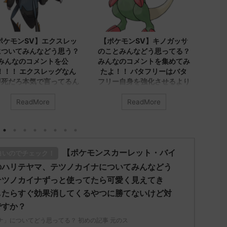
2023/9/8
2023/9/8
2
エクスレッ
【ポケモンSV】キノガッサ
【ポケモンSV】み
どう思う？
のことみんなどう思ってる？
ヤシシについてのコ
トを公
みんなのコメントを集めてみ
集めました！！！ 
ッグなん
たよ！！ バタフリーはバタ
シ、ダブルでトリル
言ってるん
フリー自身を強化させるより
先が1番かもしれな
ビビヨンキノガッサをリスト
レユータンとリキキ
ラさせる方が評価上がる
くないトリル要員だ
e
ReadMore
ReadMore
グ」につい
とつインパクト足り
の記事 元
みんなは「キノガッサ」について
ルでも悪くはなさそ
どう思ってる？ 初めの記事 元の
アヤシシのオンリー
h.net/test
ス
い方がどうにも練れ
75951/" 名
レ："https://medaka.5ch.net/test
【ポケモンスカーレット・バイ
ディプレスさえあれ
白いのでチェック！
 名無しさん、
/read.cgi/poke/1687575951/" 反
ラッシュとの組み合
d56d-
応される人さん0623 0623 名無し
のハリテヤマ、テツノカイナについてみんなどう
白くなりそうなん
)
さん、君に決めた！ (ｱｳｱｳｳｰ
テツノカイナずっと使ってたら可愛く見えてき
NrJ0 エクス
Sa69-sI2x) 2023/06/27(火)
みんなは「アヤシシ」に
したらすぐ効果消してくるやつに勝てないけど対
いから助か
08:19:23.39ID:KfVqw9Gna 胞子を
う思ってる？ 初めの記事
ですか？
71 名無しさ
覚え忘れたガッサさんあくびを覚
レ："https://medaka.5ch.
W b524-
え忘れたラウドボーンさん (´・
/read.cgi/poke/1685459
ナ」についてどう思ってる？ 初めの記事 元のス
..
ω・｀) 名無しさん0624 0624 名
される人さん0055 005