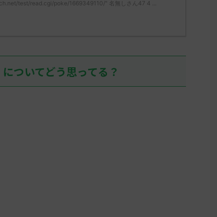
ch.net/test/read.cgi/poke/1669349110/" 名無しさん47 4 ...
無しさん、君に決めた！ (ﾜｯﾁｮｲW
ん、君に決めた！ (ｽｯﾌﾟ S
05 ...
mLoM) 2023/05/31(水)
07:36:52.19ID:+/6Uvh
リージョンを輸送するた
しぶりにヒスイの地に踏
て、アヤシシ様でアイキ
イして目の前が真っ暗に
」についてどう思ってる？
そこそこいるだろうな…
ん0 ...