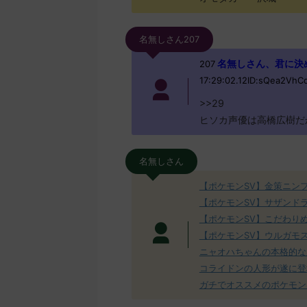
名無しさん207
名無しさん、君に決めた！ 
207
17:29:02.12ID:sQea2VhC
>>29
ヒソカ声優は高橋広樹だ
名無しさん
【ポケモンSV】金策ニン
【ポケモンSV】サザンド
【ポケモンSV】こだわり
【ポケモンSV】ウルガモ
ニャオハちゃんの本格的な
コライドンの人形が遂に登
ガチでオススメのポケモン