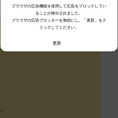
ブラウザの広告機能を使用して広告をブロックしてい
ることが検出されました。
(ﾜｯﾁｮｲW 5724-o0jJ)
ブラウザの広告ブロッカーを無効にし、「更新」をク
2022/12/01(木)
10>>33>>39>>43>>46>>207
リックしてください。
更新
ズ