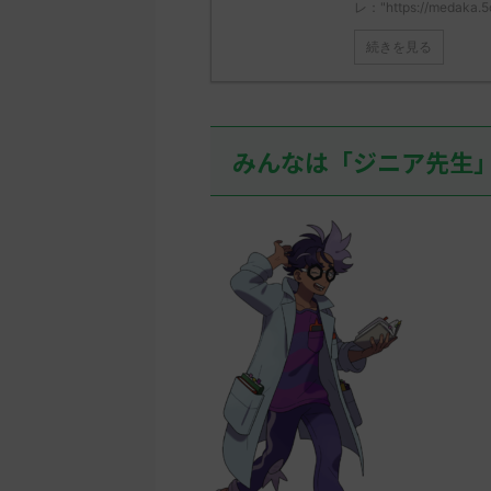
レ："https://medaka.5
続きを見る
みんなは「ジニア先生