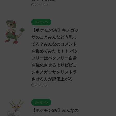
2023/9/8
023/9/7
2023/9/7
20
んなのア
【ポケモンSV】ポケモンSV
【ポケモンSV】みん
ポケモンSV
メントを
プレイヤーのトゲキッスに対
ンムーについてのコメ
【ポケモンSV】キノガッ
アヤシ
するコメント集！ ねばねば
集めました！！！ マ
貼る就職
ネット、そんな悪くなさそう
セグレイブパオツツミ
サのことみんなどう思っ
いけどヤ
ではあるけど上取れたら劇的
か氷パ厨パみたい
てる？みんなのコメント
リンも悪
に有利になれるようなエース
みんなは「マンムー」につ
を集めてみたよ！！ バタ
から今ひ
が今は見あたらない全盛期ポ
ReadMore
ReadMore
う思ってる？ 初めの記事 
んシング
イヒガッサかトゲキッスが欲
フリーはバタフリー自身
レ："https://medaka.5ch.n
うだけど
しい
/read.cgi/poke/168736146
を強化させるよりビビヨ
ワンな戦
みんなは「トゲキッス」について
応される人さん0188 0188
ンキノガッサをリストラ
ないわボ
どう思ってる？ 初めの記事 元の
さん、君に決めた！ (ﾜｯﾁｮ
ばバリア
させる方が評価上がる
ス
3624-t07I) 2023/06/22(木
わせが面
レ："https://medaka.5ch.net/test
10:46:08.94ID:HKBzC1h
2023/9/8
だけど
/read.cgi/poke/1685459114/" 反応
ー内定たすかる 名無しさん0
ついてど
される人さん0919 0919 名無しさ
0241 名無しさん、君に決
 元のス
ん、君に決めた！ (ﾃﾃﾝﾃﾝﾃﾝ
(ｱｳｱｳｳｰ Sacd-DDVi)
ポケモンSV
net/test
MM7f-faBw) 2023/06/01(木)
2023/06/22(木) 12:11: ...
【ポケモンSV】みんなの
114/" 反応
23:53:19.96ID:X6LFL4hoM なんで
5 名無しさ
トゲキッスちゃんをパルデアに入