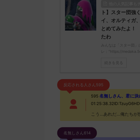
他の人気記事も
ト】スター団強
イ、オルティガ
とめてみたよ！
たわ
みんなは「スター団」
レ："https://medaka.5
続きを見る
反応される人さん595
名無しさん、君に決めた！ 
595
01:25:38.32ID:TzuyG6H
こう…あれだ…俺たちが
名無しさん614