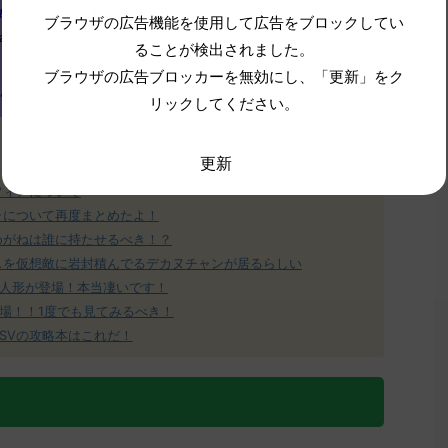
(ｱｳｱｳｳｰ Sacd-L3e1)
2022/11/11(金)
ブラウザの広告機能を使用して広告をブロックしてい
a
ることが検出されました。
ブラウザの広告ブロッカーを無効にし、「更新」をク
くないからどうせなら熟女にしてほしかったね
リックしてください。
更新
フィアについて
ラについて再度まとめたよ！
めがねは誰に持たせるべき！？
スを仮想敵に岩封積んでるデカヌチャンが居るらしい
人形が登場！本当凄いです！
場！！1度でも見てみるべき！
SVの攻略本はこれだ！