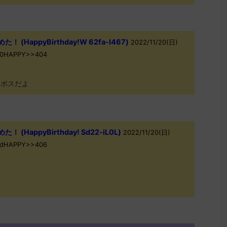
(HappyBirthday!W 62fa-I467)
2022/11/20(日)
Mp0HAPPY>>404
ジボスだよ
(HappyBirthday! Sd22-iL0L)
2022/11/20(日)
BCdHAPPY>>406