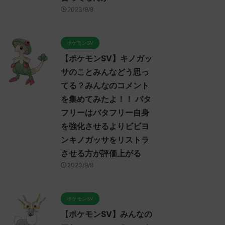
2023/9/7
2023/9/7
2023/9/8
ポケモンSV】ポケモンSV
【ポケモンSV】みんなのマ
【ポ
レイヤーのトゲキッスに対
ンムーについてのコメントを
プレ
るコメント集！ ねばねば
集めました！！！ マンムー
対す
ポケモンSV
ット、そんな悪くなさそう
セグレイブパオツツミ入ると
スイ
【ポケモンSV】キノガッ
はあるけど上取れたら劇的
か氷パ厨パみたいだあ
みん
有利になれるようなエース
サのことみんなどう思っ
みんなは「マンムー」についてど
てど
今は見あたらない全盛期ポ
ReadMore
ReadMore
う思ってる？ 初めの記事 元のス
のス
てる？みんなのコメント
ヒガッサかトゲキッスが欲
レ："https://medaka.5ch.net/test
レ："ht
を集めてみたよ！！ バタ
しい
/read.cgi/poke/1687361463/" 反
/read
フリーはバタフリー自身
んなは「トゲキッス」について
応される人さん0188 0188 名無し
される
う思ってる？ 初めの記事 元の
さん、君に決めた！ (ﾜｯﾁｮｲW
ん、君
を強化させるよりビビヨ
3624-t07I) 2023/06/22(木)
1fb6-
ンキノガッサをリストラ
https://medaka.5ch.net/test
10:46:08.94ID:HKBzC1hY0 マンム
18:4
させる方が評価上がる
ad.cgi/poke/1685459114/" 反応
ー内定たすかる 名無しさん0241
ろ、
る人さん0919 0919 名無しさ
0241 名無しさん、君に決めた！
ーと
2023/9/8
君に決めた！ (ﾃﾃﾝﾃﾝﾃﾝ
(ｱｳｱｳｳｰ Sacd-DDVi)
ニウ
f-faBw) 2023/06/01(木)
2023/06/22(木) 12:11: ...
だ！
53:19.96ID:X6LFL4hoM なんで
ねえか
ポケモンSV
ゲキッスちゃんをパルデアに入
【ポケモンSV】みんなの
てくんないの酷い 反応される人
0938 0938 名無しさん、君に