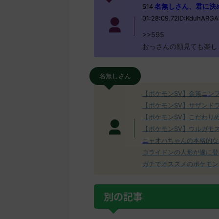
名無しさん、君に決めた！ 
614
01:28:09.72ID:KduhARGA
>>595
おっさんの顔見ても楽し
名無しさん
【ポケモンSV】金策ニン
【ポケモンSV】サザンド
【ポケモンSV】こだわり
【ポケモンSV】ウルガモ
ニャオハちゃんの本格的な
コライドンの人形が遂に登
ガチでオススメのポケモン
別の記事