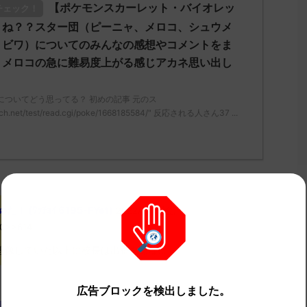
【ポケモンスカーレット・バイオレッ
チェック！
くね？？スター団（ピーニャ、メロコ、シュウメ
、ビワ）についてのみんなの感想やコメントをま
 メロコの急に難易度上がる感じアカネ思い出し
についてどう思ってる？ 初めの記事 元のス
ch.net/test/read.cgi/poke/1668185584/" 反応される人さん37 ...
(ﾜｯﾁｮｲ 6195-FYet)
2022/11/11(金)
D0>>614
想像していた以上に校長は出番あるな…
広告ブロックを検出しました。