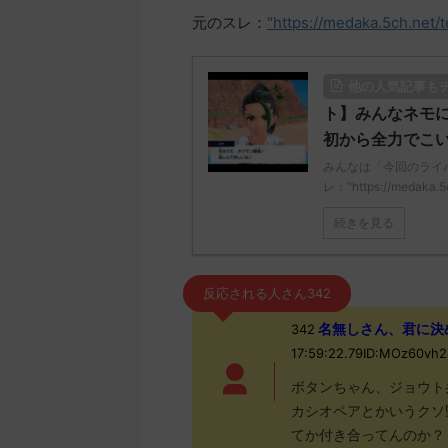
元のスレ：
"https://medaka.5ch.net/
他の人気記事も
ト】みんなネモに
初から全力でこ
みんなは「今回のライ
レ："https://medaka.5
続きを見る
反応される人さん342
名無しさん、君に決めた！ 
342
17:59:22.79ID:MOz60v
ボタンちゃん、ジョウト
カシオペアとかいうクソ
てか付き合ってんのか？