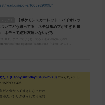
test/read.cgi/poke/1668929009/"
【ポケモンスカーレット・バイオレッ
チェック！
ついてどう思ってる ネモは舐めプがすぎる 最
い ネモって絶対友達いないだろ
バルネモ」についてどう思ってる？ 初めの記事 元のス
ch.net/test/read.cgi/poke/1668846551/" 名無しさん1 ...
(HappyBirthday! Sa3b-hvXJ)
2022/11/20(日)
h2aHAPPY>>396
弁だと分かって好きになったわ
野郎のパシリさせられて可哀想