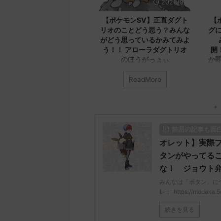
2023/9/8
2023/9/8
【ポケモンSV】正直ダグト
【ポケモンSV】エクスレッ
リオのことどう思う？みんな
グについてみんなどう思う？
がどう思っているかみてみよ
みんなのコメントを公
う！！ アローラダグトリオ
開！！！ エクスレッグなん
のほうがっょぃ
か即死だろ本気で言ってるん
か
みんなは「ダグトリオ」について
ReadMore
ReadMore
どう思ってる？ 初めの記事 元の
みんなは「エクスレッグ」につい
ス
てどう思ってる？ 初めの記事 元
レ："https://medaka.5ch.net/test
のス
/read.cgi/poke/1687925930/" 名
レ："https://medaka.5ch.net/test
無しさん0701 0701 名無しさん、
/read.cgi/poke/1687575951/" 名
レ
前回の記事も面
君に決めた！ (ﾜｯﾁｮｲW e22c-
無しさん0890 0890 名無しさん、
/
t4wz) 2023/07/02(日)
君に決めた！ (ﾜｯﾁｮｲW d56d-
応
オレット】実際
18:28:06.00ID:O9D7O9iU0 リージ
NwUu) 2023/06/28(水)
さ
タンがやってる
ョンでも何でもないのにただただ
01:07:00.69ID:oUI00NrJ0 エクス
S
な！ ジョウト
ダグトリオと同じ種族値で弱くさ
レッグヘルムかっこいいから助か
0
れたウミトリオオとかもな 名無し
る 名無しさん0971 0971 名無しさ
みんなは「ボタン」に
さん0702 0702 名無しさん、君に
ん、君に決めた！ (ﾜｯﾁｮｲW b524-
レ："https://medaka.5
決めた！ (ﾜｯﾁｮｲ ...
NwUu) 2023/06/28(水 ...
ω
続きを見る
無
05