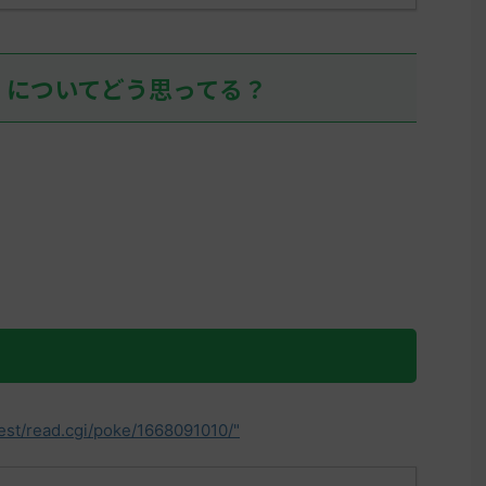
07:36:52.19ID:+/6UvhFfd ヒスイ
決めた
リージョンを輸送するために、久
しぶりにヒスイの地に踏み入れ
」についてどう思ってる？
て、アヤシシ様でアイキャンフラ
イして目の前が真っ暗になる人、
そこそこいるだろうな… 名無しさ
ん0 ...
test/read.cgi/poke/1668091010/"