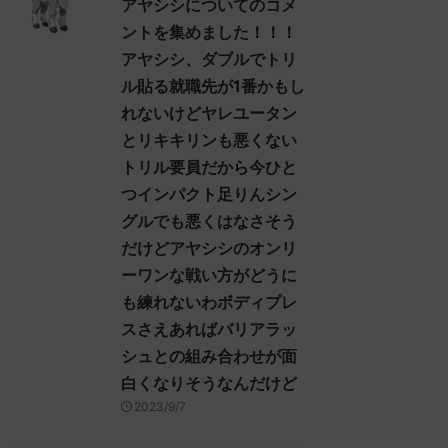
アヤシシについてのコメ
！ (ｽﾌﾟｯｯ Sdbf-EFSw) ...
ントを集めました！！！
アヤシシ、ダブルでトリ
ル貼る就職先が1番かもし
れないけどヤレユータン
とリキキリンも悪くない
トリル要員だから今ひと
つインパクト足りんシン
グルでも悪くはなさそう
だけどアヤシシのオンリ
ーワンな戦い方がどうに
も練れないわボディプレ
スさえあればバリアラッ
シュとの組み合わせが面
白くなりそうなんだけど
2023/9/7