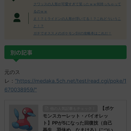
クワッスの人形が可愛すぎて笑ったｗｗ何持っちゃって
るのｗｗ
え！？ミライドンの人形が浮いてる！？これどういうこ
と！？
ガチでオススメのポケモンSVの攻略本はこれだ！
別の記事
元のス
レ：
"https://medaka.5ch.net/test/read.cgi/poke/1
670038959/"
【ポケ
他の人気記事もチェック！
モンスカーレット・バイオレッ
ト】PPが5になった回復技（自己
再生、羽休め、なまける）につい