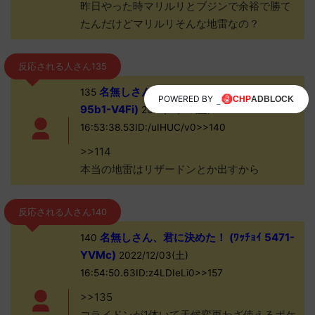
昨日やった時マリルリとブジンで余裕で勝て
たんだけどマリルリそんな地雷なの？
反応される人さん135
名無しさん、君に決めた！ (ﾜｯﾁｮｲW
135
POWERED BY
95b1-V4Fi)
2022/12/03(土)
16:53:38.53ID:/uIHUC/v0>>140
>>114
本当の地雷はリザードンとか出すから
反応される人さん140
名無しさん、君に決めた！ (ﾜｯﾁｮｲ 5471-
140
YVMc)
2022/12/03(土)
16:54:50.63ID:z4LDIeLi0>>157
>>135
コライドンが1体いて天候変更わざ使えるポケ