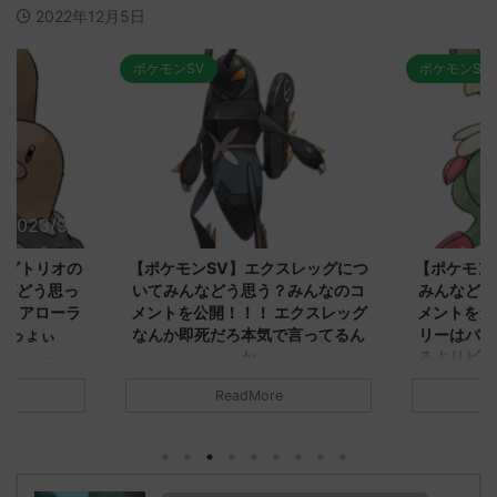
2022年12月5日
ポケモンSV
ポケモンSV
2023/9/8
2023/9/8
ダグトリオの
【ポケモンSV】エクスレッグにつ
【ポケモン
ながどう思っ
いてみんなどう思う？みんなのコ
みんなどう
！ アローラ
メントを公開！！！ エクスレッグ
メントを集
がっょぃ
なんか即死だろ本気で言ってるん
リーはバタ
か
るよりビビ
についてどう
トラさ
元のス
みんなは「エクスレッグ」についてど
ReadMore
.net/test/re
う思ってる？ 初めの記事 元のス
みんなは「
930/" 名無しさ
レ："https://medaka.5ch.net/test/re
思ってる？ 
さん、君に決め
ad.cgi/poke/1687575951/" 名無しさ
レ："https://
z)
ん0890 0890 名無しさん、君に決め
ad.cgi/pok
た！ (ﾜｯﾁｮｲW d56d-NwUu)
る人さん062