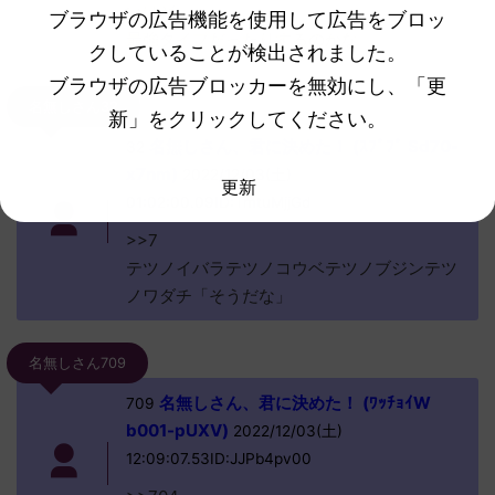
いけど
ブラウザの広告機能を使用して広告をブロッ
最強タイプだったりするのかな
クしていることが検出されました。
ブラウザの広告ブロッカーを無効にし、「更
名無しさん32
新」をクリックしてください。
名無しさん、君に決めた！ (ｽﾌﾟﾌﾟ Sd70-
32
x7nm)
2022/12/03(土)
更新
01:02:00.09ID:TmtuMjjGd
>>7
テツノイバラテツノコウベテツノブジンテツ
ノワダチ「そうだな」
名無しさん709
名無しさん、君に決めた！ (ﾜｯﾁｮｲW
709
b001-pUXV)
2022/12/03(土)
12:09:07.53ID:JJPb4pv00