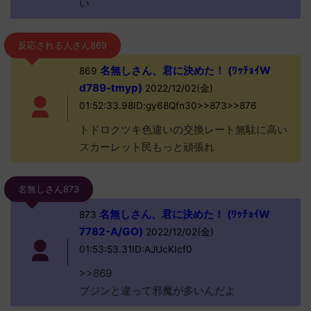
い
反応される人さん869
名無しさん、君に決めた！ (ﾜｯﾁｮｲW
869
d789-tmyp)
2022/12/02(金)
01:52:33.98ID:gy68Qfn30>>873>>876
トドロクツキ色違いの交換レート無駄に高い
スカーレット民もっと頑張れ
名無しさん873
名無しさん、君に決めた！ (ﾜｯﾁｮｲW
873
7782-A/GO)
2022/12/02(金)
01:53:53.31ID:AJUcKIcf0
>>869
ブジンと違って邪魔が多いんだよ