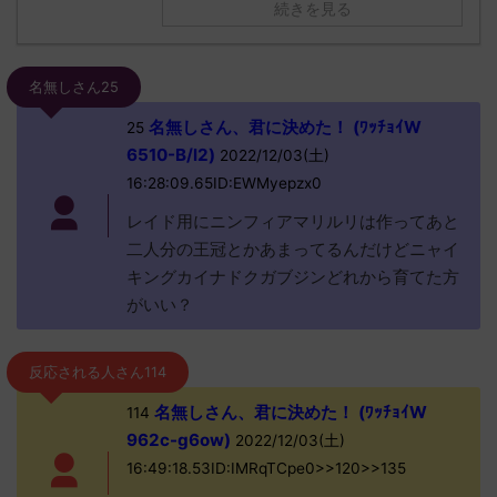
続きを見る
名無しさん25
名無しさん、君に決めた！ (ﾜｯﾁｮｲW
25
6510-B/l2)
2022/12/03(土)
16:28:09.65ID:EWMyepzx0
レイド用にニンフィアマリルリは作ってあと
二人分の王冠とかあまってるんだけどニャイ
キングカイナドクガブジンどれから育てた方
がいい？
反応される人さん114
名無しさん、君に決めた！ (ﾜｯﾁｮｲW
114
962c-g6ow)
2022/12/03(土)
16:49:18.53ID:IMRqTCpe0>>120>>135