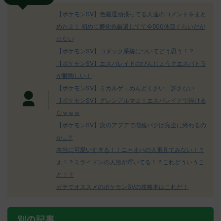
【ポケモンSV】色厳選頑張ってる人達のコメントをまと
めたよ！ 初めて孵化色厳選してて今500体目くらいだが
出ない
【ポケモンSV】コダック系統についてどう思う！？
【ポケモンSV】エスバレイドのびんじょうクエスパトラ
が鬱陶しい！
【ポケモンSV】ミカルゲ＝めんどくさい、許さない
【ポケモンSV】グレンアルマよ！エスバレイドで砕ける
なｗｗｗ
【ポケモンSV】次のアプデで増殖バグは完全に終わるの
か…？
本当に可愛いすぎる！！ニャオハの人形見てみない！？
え！？ミライドンの人形が浮いてる！？これどういうこ
と！？
ガチでオススメのポケモンSVの攻略本はこれだ！
別の記事