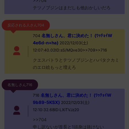
>>704
テツノブジンはまだしも他おかしいだろ
反応される人さん704
名無しさん、君に決めた！ (ﾜｯﾁｮｲW
704
4e6d-n+ha)
2022/12/03(土)
12:07:40.02ID:sS/MQve30>>709>>716
クエスパトラとテツノブジンとハバタクカミ
のエロ絵もっと増えろ
名無しさん716
名無しさん、君に決めた！ (ﾜｯﾁｮｲW
716
9b89-5KSX)
2022/12/03(土)
12:10:32.68ID:LXiTVJz20
>>704
申し訳ないが首長と1頭身は抜けない