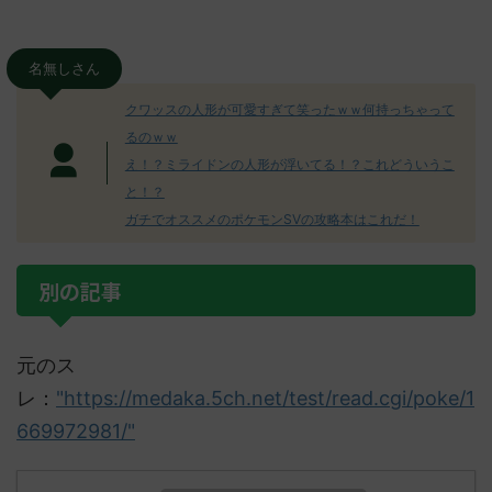
名無しさん
クワッスの人形が可愛すぎて笑ったｗｗ何持っちゃって
るのｗｗ
え！？ミライドンの人形が浮いてる！？これどういうこ
と！？
ガチでオススメのポケモンSVの攻略本はこれだ！
別の記事
元のス
レ：
"https://medaka.5ch.net/test/read.cgi/poke/1
669972981/"