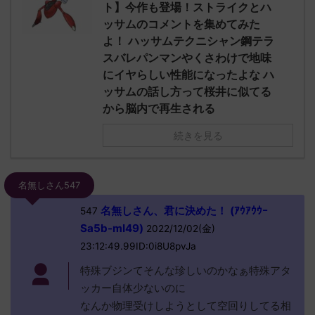
ト】今作も登場！ストライクとハ
ッサムのコメントを集めてみた
よ！ ハッサムテクニシャン鋼テラ
スバレパンマンやくさわけで地味
にイヤらしい性能になったよな ハ
ッサムの話し方って桜井に似てる
から脳内で再生される
続きを見る
名無しさん547
名無しさん、君に決めた！ (ｱｳｱｳｳｰ
547
Sa5b-mI49)
2022/12/02(金)
23:12:49.99ID:0i8U8pvJa
特殊ブジンてそんな珍しいのかなぁ特殊アタ
ッカー自体少ないのに
なんか物理受けしようとして空回りしてる相