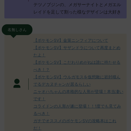
テツノブジンの、メガサーナイトとメガエル
レイドを足して割った様なデザインは大好き
名無しさん
【ポケモンSV】金策ニンフィアについて
【ポケモンSV】サザンドラについて再度まとめ
たよ！
【ポケモンSV】こだわりめがねは誰に持たせる
べき！？
【ポケモンSV】ウルガモスを仮想敵に岩封積ん
でるデカヌチャンが居るらしい
ニャオハちゃんの本格的な人形が登場！本当凄い
です！
コライドンの人形が遂に登場！！1度でも見てみ
るべき！
ガチでオススメのポケモンSVの攻略本はこれ
だ！