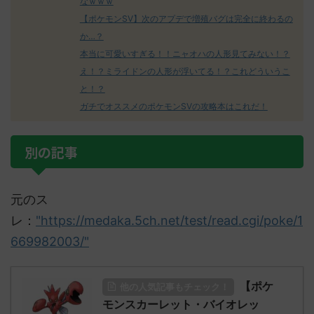
なｗｗｗ
【ポケモンSV】次のアプデで増殖バグは完全に終わるの
か…？
本当に可愛いすぎる！！ニャオハの人形見てみない！？
え！？ミライドンの人形が浮いてる！？これどういうこ
と！？
ガチでオススメのポケモンSVの攻略本はこれだ！
別の記事
元のス
レ：
"https://medaka.5ch.net/test/read.cgi/poke/1
669982003/"
【ポケ
他の人気記事もチェック！
モンスカーレット・バイオレッ