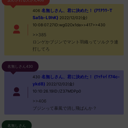
反応される人さん406
名無しさん、君に決めた！ (ｱｳｱｳｳｰT
406
Sa5b-L9hK)
2022/12/02(金)
10:08:07.27ID:wgG2Ox1da>>417>>430
>>385
ロンゲかブジンでマント羽織ってソルクラ連
打してろ
名無しさん430
名無しさん、君に決めた！ (ﾜｯﾁｮｲ f74c-
430
ykd8)
2022/12/02(金)
10:10:26.19ID:/Z37MDPp0
>>406
ブジンって暴風で消し飛ばんか？
名無しさん