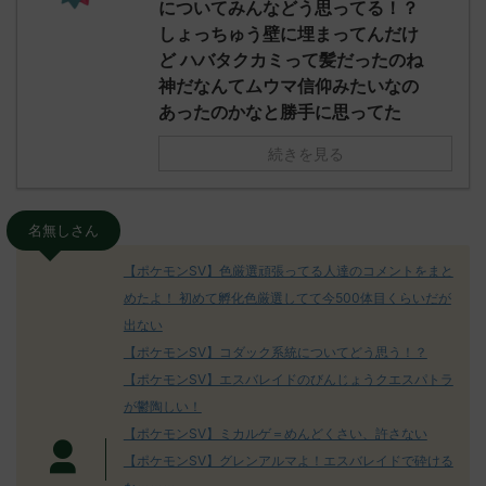
についてみんなどう思ってる！？
しょっちゅう壁に埋まってんだけ
ど ハバタクカミって髪だったのね
神だなんてムウマ信仰みたいなの
あったのかなと勝手に思ってた
続きを見る
名無しさん
【ポケモンSV】色厳選頑張ってる人達のコメントをまと
めたよ！ 初めて孵化色厳選してて今500体目くらいだが
出ない
【ポケモンSV】コダック系統についてどう思う！？
【ポケモンSV】エスバレイドのびんじょうクエスパトラ
が鬱陶しい！
【ポケモンSV】ミカルゲ＝めんどくさい、許さない
【ポケモンSV】グレンアルマよ！エスバレイドで砕ける