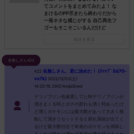
てコメントをまとめてみたよ！ な
まけるのPP尽きたら終わりだから
一発ネタな感じがする 自己再生フ
ゴーもそこそこいるんだけど
続きを見る
名無しさん422
名無しさん、君に決めた！ (ｽｯｯﾌﾟ Sd70-
422
vo7k)
2022/12/03(土)
14:20:16.39ID:AxqlziDwd
テツノブジン色厳選してた時テツノブジンが
湧きまくる時とボチの群れも湧く時あったけ
ど湧くポケモンには最大数があって大きく移
動して湧きリセットすると群れ系統が出てく
るけど最大数付近で単発のポケモンを掃除し
まくれば群れは湧かず単発が湧き続けるとか