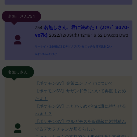
名無しさん754
名無しさん、君に決めた！ (ｽｯｯﾌﾟ Sd70-
754
vo7k)
2022/12/03(土) 12:19:16.52ID:AxqlziDwd
サーナイトは余裕だけどテツノブジンをエッチな目で見れない
かわいいんだけど
名無しさん
【ポケモンSV】金策ニンフィアについて
【ポケモンSV】サザンドラについて再度まとめ
たよ！
【ポケモンSV】こだわりめがねは誰に持たせる
べき！？
【ポケモンSV】ウルガモスを仮想敵に岩封積ん
でるデカヌチャンが居るらしい
ニャオハちゃんの本格的な人形が登場！本当凄い