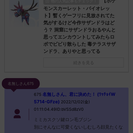
【ポケ
他の人気記事もチェック！
モンスカーレット・バイオレッ
ト】暫くゲーフリに見放されてた
気がするけど今作サザンドラはど
う？ 洞窟にサザンドラおるやんと
思ってエンカウントしてみたらロ
ボでビビり散らした 毒テラスサザ
ンドラ、ありやと思ってる
続きを見る
名無しさん675
名無しさん、君に決めた！ (ﾜｯﾁｮｲW
675
5714-GFze)
2022/12/02(金)
01:11:04.49ID:bVSSd8zV0
ミミカスクソ鍵ロン毛ブジン
別にそんなに可愛くないしむしろ顔見たくな