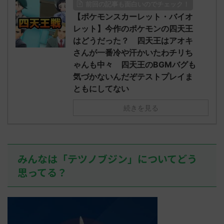
前回の記事も面白いのでチェック！
O9iU0 リージョ
2023/06/28(水)
に決めた！ (ｱｳ
だただダグト
【ポケモンスカーレット・バイオ
01:07:00.69ID:oUI00NrJ0 エクスレ
2023/06/27
されたウミト
ッグヘルムかっこいいから助かる 名
08:19:23.
レット】今作のポケモンの四天王
ん0702
無しさん0971 0971 名無しさん、君に
え忘れたガ
はどうだった？ 四天王はアオキ
めた！ (ﾜｯﾁ
決めた！ (ﾜｯﾁｮｲW b524-NwUu)
たラウドボーン
さんが一番冷や汗かいたわチリち
2023/06/28(水 ...
しさん0624
ゃんも中々 四天王のBGMバグも
決めた！ (ﾜｯﾁｮ
気づかないんだぞテストプレイま
ともにしてない
続きを見る
みんなは「テツノブジン」についてどう
思ってる？