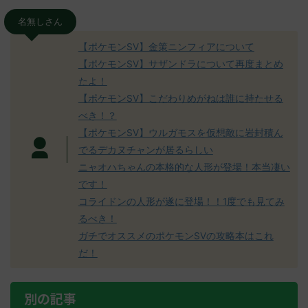
名無しさん
【ポケモンSV】金策ニンフィアについて
【ポケモンSV】サザンドラについて再度まとめ
たよ！
【ポケモンSV】こだわりめがねは誰に持たせる
べき！？
【ポケモンSV】ウルガモスを仮想敵に岩封積ん
でるデカヌチャンが居るらしい
ニャオハちゃんの本格的な人形が登場！本当凄い
です！
コライドンの人形が遂に登場！！1度でも見てみ
るべき！
ガチでオススメのポケモンSVの攻略本はこれ
だ！
別の記事