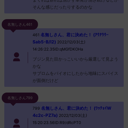
そんな感じだったりするのかな
名無しさん461
名無しさん、君に決めた！ (ｱｳｱｳｳｰ
461
Sab5-B/l2)
2022/12/03(土)
14:26:22.35ID:qMGfDKOHa
ブジン見た目かっこいいから厳選して見よう
かな
サブロムをバイオにしたから地味にスパイス
が面倒だけど
名無しさん799
名無しさん、君に決めた！ (ﾜｯﾁｮｲW
799
4c2c-PZ7a)
2022/12/03(土)
15:20:23.56ID:R9/dRcPT0