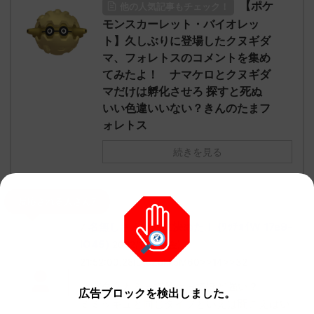
【ポケ
他の人気記事もチェック！
モンスカーレット・バイオレッ
ト】久しぶりに登場したクヌギダ
マ、フォレトスのコメントを集め
てみたよ！ ナマケロとクヌギダ
マだけは孵化させろ 探すと死ぬ
いい色違いいない？きんのたまフ
ォレトス
続きを見る
反応される人さん7
名無しさん、君に決めた！ (ﾜｯﾁｮｲW 17e9-
7
lO45)
2022/12/02(金)
21:52:00.28ID:cZukk5M60>>14>>32
ハバタクカミって禁止ってほど強い？
広告ブロックを検出しました。
ミミッキュと同じタイプといえば聞こえはい