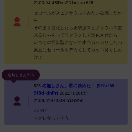
21:03:04.48ID:rsPD1xdja>>526
セゴールがスピノサウルスみたいな感じだか
ら
そのまま進化したら正統派スピノサウルス型
来るじゃんってワクワクして進化させたら
いつもの怪獣型になって本当ガッカリしたわ
素直にセゴールをデカくしてカッコ良くしと
けよ
名無しさん526
名無しさん、君に決めた！ (ﾜｯﾁｮｲW
526
9f8d-dnPr)
2022/11/26(土)
21:06:01.47ID:DfsYbNWa0
>>517
マグロ食ってそう