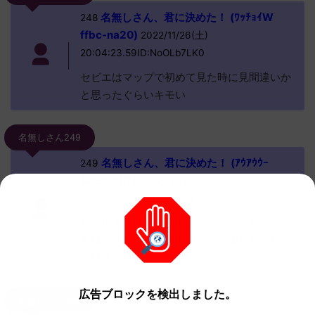
名無しさん、君に決めた！ (ﾜｯﾁｮｲW
248
ffbc-na20)
2022/11/26(土)
20:04:23.59ID:NoOLb7LK0
セビエはマップで初めて見た時に見間違いか
と思ったぐらいキモい
名無しさん249
名無しさん、君に決めた！ (ｱｳｱｳｳｰ
249
Sa5b-IDj7)
2022/11/26(土)
20:04:25.01ID:r1hA/1Una
セグレイブはきょけんとつげきが氷だったら
単純に使いやすい火力技として優秀だったの
に何故ドラゴン
広告ブロックを検出しました。
名無しさん259