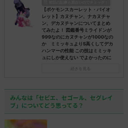
前回の記事も面白いのでチェック！
O9iU0 リージョ
2023/06/28(水)
に決めた！ (ｱｳ
だただダグト
【ポケモンスカーレット・バイオ
01:07:00.69ID:oUI00NrJ0 エクスレ
2023/06/27
されたウミト
ッグヘルムかっこいいから助かる 名
08:19:23.
レット】カヌチャン、ナカヌチャ
ん0702
無しさん0971 0971 名無しさん、君に
え忘れたガ
ン、デカヌチャンについてまとめ
めた！ (ﾜｯﾁ
決めた！ (ﾜｯﾁｮｲW b524-NwUu)
たラウドボーン
てみたよ！ 図鑑番号ミライドンが
2023/06/28(水 ...
しさん0624
999なのにカヌチャンが1000なの
決めた！ (ﾜｯﾁｮ
か ミミッキュよりS高くしてデカ
ハンマーの性能 この技はミミッキ
ュにしか使えない でよかったのに
続きを見る
みんなは「セビエ、セゴール、セグレイ
ブ」についてどう思ってる？