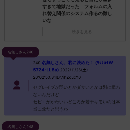
すぎて地獄だった フォルムの入
れ替え関係のシステム作るの難し
いな
続きを見る
名無しさん240
名無しさん、君に決めた！ (ﾜｯﾁｮｲW
240
5724-LL8a)
2022/11/26(土)
20:02:50.31ID:7ihZducY0
セグレイブが弱いとかダサいとかは別に構わ
ないんだけど
セビエがかわいいどころか若干キモいのは本
当に糞だと思うわ
名無しさん248