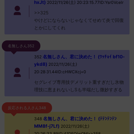
hxJt)
2022/11/26(土) 20:23:15.77ID:Ysr0VceIr
>>325
やけどにならないじゃなくてせめて炎で回復
とかにしてくれ
名無しさん352
名無しさん、君に決めた！ (ﾜｯﾁｮｲ bf10-
352
ykd8)
2022/11/26(土)
20:28:31.44ID:cHWCXcj+0
セグレイブ専用技デメリット重すぎだし氷物
理技に恵まれないしSも半端だし微妙すぎる
反応される人さん348
名無しさん、君に決めた！ (ﾃﾃﾝﾃﾝﾃﾝ
348
MM8f-j7Lf)
2022/11/26(土)
20:26:33.89ID:41DFO/wQM>>358