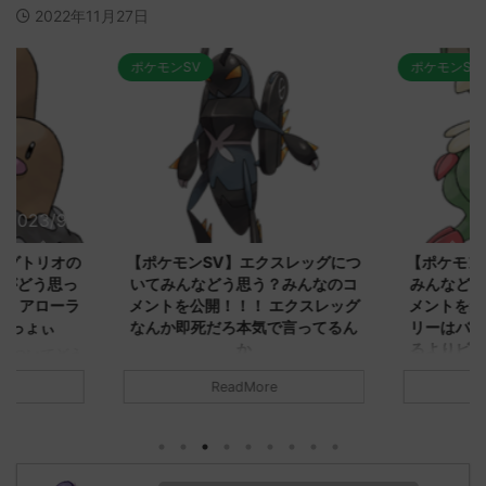
2022年11月27日
ポケモンSV
ポケモンSV
2023/9/8
2023/9/8
ダグトリオの
【ポケモンSV】エクスレッグにつ
【ポケモン
ながどう思っ
いてみんなどう思う？みんなのコ
みんなどう
！ アローラ
メントを公開！！！ エクスレッグ
メントを集
がっょぃ
なんか即死だろ本気で言ってるん
リーはバタ
か
るよりビビ
についてどう
トラさ
元のス
みんなは「エクスレッグ」についてど
ReadMore
.net/test/re
う思ってる？ 初めの記事 元のス
みんなは「
930/" 名無しさ
レ："https://medaka.5ch.net/test/re
思ってる？ 
さん、君に決め
ad.cgi/poke/1687575951/" 名無しさ
レ："https://
z)
ん0890 0890 名無しさん、君に決め
ad.cgi/pok
た！ (ﾜｯﾁｮｲW d56d-NwUu)
る人さん062