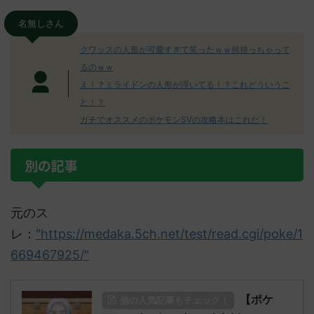
名無しさん
クワッスの人形が可愛すぎて笑ったｗｗ何持っちゃって
るのｗｗ
え！？ミライドンの人形が浮いてる！？これどういうこ
と！？
ガチでオススメのポケモンSVの攻略本はこれだ！
別の記事
元のス
レ：
"https://medaka.5ch.net/test/read.cgi/poke/1
669467925/"
【ポケ
他の人気記事もチェック！