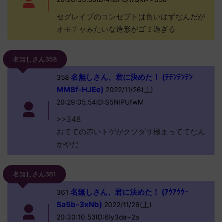
セグレイブのコンセプトは良いはずなんだが
オモチャみたいな造形がゴミ過ぎる
名無しさん358
名無しさん、君に決めた！ (ﾃﾃﾝﾃﾝﾃﾝ
358
MM8f-HJEe)
2022/11/26(土)
20:29:05.54ID:S5NIPUfwM
>>348
おてての赤いトゲがクソダサ極まっててなん
かやだ
名無しさん361
名無しさん、君に決めた！ (ｱｳｱｳｳｰ
361
Sa5b-3xNb)
2022/11/26(土)
20:30:10.53ID:6ly3da+2a