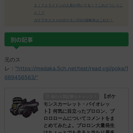
え！？ミライドンの人形が浮いてる！？これどういうこ
と！？
ガチでオススメのポケモンSVの攻略本はこれだ！
別の記事
元のス
レ：
"https://medaka.5ch.net/test/read.cgi/poke/1
669456563/"
【ポケ
他の人気記事もチェック！
モンスカーレット・バイオレッ
ト】何気に目立ったブロロン、ブ
ロロロームについてコメントをま
とめてみたよ。ブロロン大量発生
はちょっとでも走ると当たり屋多