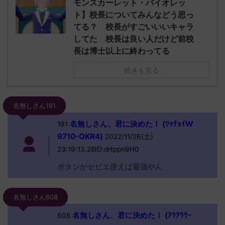
モンスカーレット・バイオレッ
ト】校長についてみんなどう思っ
てる？ 校長がすごいいいキャラ
してた 校長は良い人だけど前校
長は博士以上に終わってる
続きを見る
名無しさん191
名無しさん、君に決めた！ (ﾜｯﾁｮｲW
191
9710-QKR4)
2022/11/26(土)
23:19:13.28ID:drtppn9H0
ボタンがセビエ使えば最強やん
名無しさん608
名無しさん、君に決めた！ (ｱｳｱｳｳｰ
608