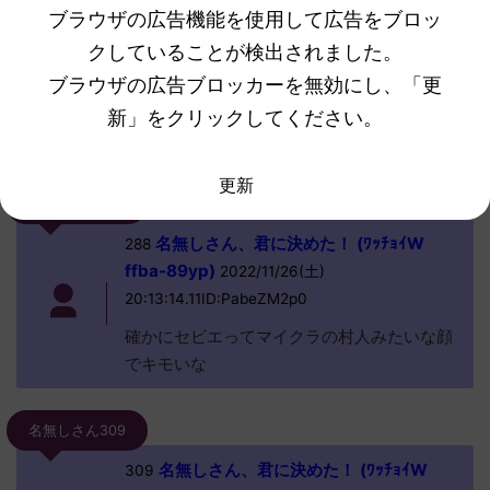
名無しさん、君に決めた！ (ﾜｯﾁｮｲW
ブラウザの広告機能を使用して広告をブロッ
259
d789-TLRG)
2022/11/26(土)
クしていることが検出されました。
20:07:22.40ID:4yDgMPS+0
ブラウザの広告ブロッカーを無効にし、「更
セビエとセグレイブはあれだけどセゴールは
新」をクリックしてください。
割とかわいいよね
更新
名無しさん288
名無しさん、君に決めた！ (ﾜｯﾁｮｲW
288
ffba-89yp)
2022/11/26(土)
20:13:14.11ID:PabeZM2p0
確かにセビエってマイクラの村人みたいな顔
でキモいな
名無しさん309
名無しさん、君に決めた！ (ﾜｯﾁｮｲW
309