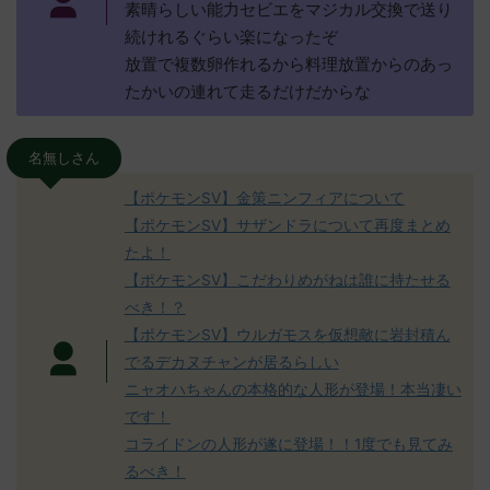
素晴らしい能力セビエをマジカル交換で送り
続けれるぐらい楽になったぞ
放置で複数卵作れるから料理放置からのあっ
たかいの連れて走るだけだからな
名無しさん
【ポケモンSV】金策ニンフィアについて
【ポケモンSV】サザンドラについて再度まとめ
たよ！
【ポケモンSV】こだわりめがねは誰に持たせる
べき！？
【ポケモンSV】ウルガモスを仮想敵に岩封積ん
でるデカヌチャンが居るらしい
ニャオハちゃんの本格的な人形が登場！本当凄い
です！
コライドンの人形が遂に登場！！1度でも見てみ
るべき！