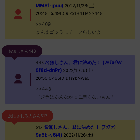
MM8f-jpuu)
2022/11/26(土)
20:48:15.49ID:RlZx1H4TM>>448
>>409
まんまゴジラモチーフらしいよ
名無しさん448
名無しさん、君に決めた！ (ﾜｯﾁｮｲW
448
9f8d-dnPr)
2022/11/26(土)
20:50:07.95ID:DfsYbNWa0
>>443
ゴジラはあんなかっこ悪くないもん！
反応される人さん517
名無しさん、君に決めた！ (ｱｳｱｳｳｰ
517
Sa5b-v6i4)
2022/11/26(土)