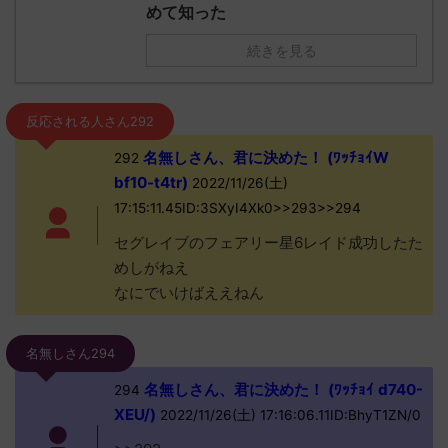
めて知った
続きを見る
反応される人さん292
名無しさん、君に決めた！ (ﾜｯﾁｮｲW
292
bf10-t4tr)
2022/11/26(土)
17:15:11.45ID:3SXyI4Xk0>>293>>294
セグレイブのフェアリー星6レイド成功したた
めしがねえ
なにでいけばええねん
名無しさん294
名無しさん、君に決めた！ (ﾜｯﾁｮｲ d740-
294
XEU/)
2022/11/26(土) 17:16:06.11ID:BhyT1ZN/0