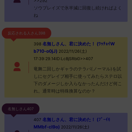
>>292
ソウブレイズで氷半減に回復し続ければよく
ね
反応される人さん398
名無しさん、君に決めた！ (ﾜｯﾁｮｲW
398
b710-o0jJ)
2022/11/26(土)
17:39:29.14ID:Lc8jSRbi0>>407
竜舞二回しかギャラのテラバ(ノーマル)を試
しにセグレイブ相手に使ってみたらステロ以
下のダメージしか入らなかったんだけど何こ
れ。通常時は特殊換算なのか？
名無しさん407
名無しさん、君に決めた！ (ﾌﾞｰｲﾓ
407
MMbf-cI9o)
2022/11/26(土)