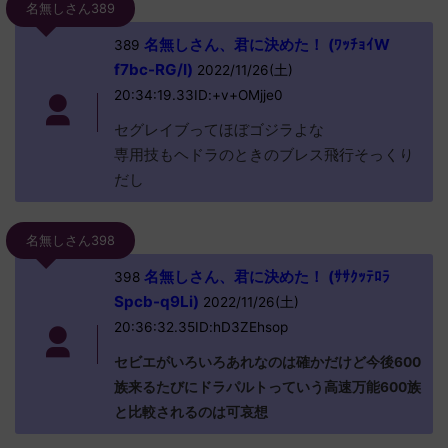
名無しさん389
名無しさん、君に決めた！ (ﾜｯﾁｮｲW
389
f7bc-RG/I)
2022/11/26(土)
20:34:19.33ID:+v+OMjje0
セグレイブってほぼゴジラよな
専用技もヘドラのときのブレス飛行そっくり
だし
名無しさん398
名無しさん、君に決めた！ (ｻｻｸｯﾃﾛﾗ
398
Spcb-q9Li)
2022/11/26(土)
20:36:32.35ID:hD3ZEhsop
セビエがいろいろあれなのは確かだけど今後600
族来るたびにドラパルトっていう高速万能600族
と比較されるのは可哀想