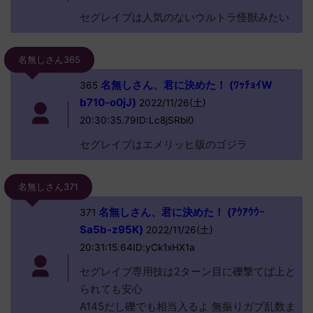
セグレイブは人気のないウルトラ怪獣みたい
名無しさん365
名無しさん、君に決めた！ (ﾜｯﾁｮｲW
365
b710-o0jJ)
2022/11/26(土)
20:30:35.79ID:Lc8jSRbi0
セグレイブはエメリッヒ版のゴジラ
名無しさん371
名無しさん、君に決めた！ (ｱｳｱｳｳｰ
371
Sa5b-z95K)
2022/11/26(土)
20:31:15.64ID:yCk1xHX1a
セグレイブ専用技は2ターン目に礫撃てば上と
られても安心
A145だし礫でも相当入るよ 無振りガブ乱数ま