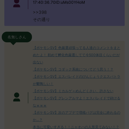
17:40:36.70ID:uMs00YHoM
>>398
その通り
名無しさん
【ポケモンSV】色厳選頑張ってる人達のコメントをまと
めたよ！ 初めて孵化色厳選してて今500体目くらいだが
出ない
【ポケモンSV】コダック系統についてどう思う！？
【ポケモンSV】エスバレイドのびんじょうクエスパトラ
が鬱陶しい！
【ポケモンSV】ミカルゲ＝めんどくさい、許さない
【ポケモンSV】グレンアルマよ！エスバレイドで砕ける
なｗｗｗ
【ポケモンSV】次のアプデで増殖バグは完全に終わるの
か…？
本当に可愛いすぎる！！ニャオハの人形見てみない！？