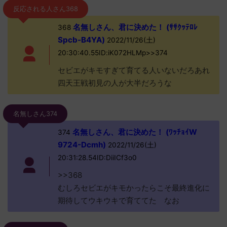
反応される人さん368
名無しさん、君に決めた！ (ｻｻｸｯﾃﾛﾚ
368
Spcb-B4YA)
2022/11/26(土)
20:30:40.55ID:iK072HLMp>>374
セビエがキモすぎて育てる人いないだろあれ
四天王戦初見の人が大半だろうな
名無しさん374
名無しさん、君に決めた！ (ﾜｯﾁｮｲW
374
9724-Dcmh)
2022/11/26(土)
20:31:28.54ID:DiiICf3o0
>>368
むしろセビエがキモかったらこそ最終進化に
期待してウキウキで育ててた なお