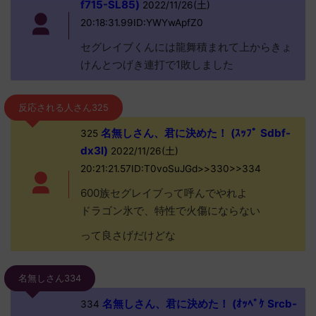
f715-SL85)
2022/11/26(土)
20:18:31.99ID:YWYwApfZ0
セグレイブくんには龍舞積まれて上からきょ
けんとつげき連打で1敗しました
反応される人さん325
名無しさん、君に決めた！ (ｽｯﾌﾟ Sdbf-
325
dx3l)
2022/11/26(土)
20:21:21.57ID:T0voSuJGd>>330>>334
600族セグレイブって呼んでやれよ
ドラゴン氷で、特性で火傷にならない
って良さげだけどな
名無しさん334
名無しさん、君に決めた！ (ｵｯﾍﾟｹ Srcb-
334