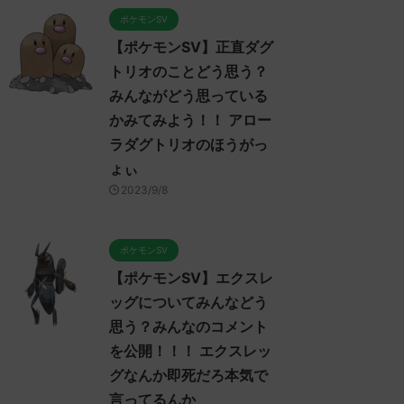
ポケモンSV
【ポケモンSV】正直ダグ
トリオのことどう思う？
みんながどう思っている
かみてみよう！！ アロー
ラダグトリオのほうがっ
ょぃ
2023/9/8
ポケモンSV
【ポケモンSV】エクスレ
ッグについてみんなどう
ポケモンスカーレット・バイオレッ
ポケモンスカーレット・バイオレッ
ポ
ト発売前
ト発売前
ト
思う？みんなのコメント
を公開！！！ エクスレッ
グなんか即死だろ本気で
言ってるんか