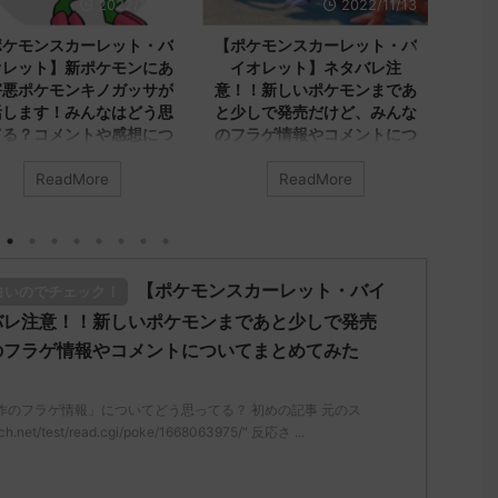
2022/11/13
2022/11/11
【ポケモンスカーレット・バ
【ポケモンスカーレット・バ
イオレット】ネタバレ注
イオレット】「ジニア先生」
意！！新しいポケモンまであ
についてみんなどう思って
と少しで発売だけど、みんな
る？コメントや感想、考察を
のフラゲ情報やコメントにつ
集めたよ！
いてまとめてみたよ！
みんなは「ジニア先生」について
ReadMore
ReadMore
みんなは「ポケモン新作のフラゲ
どう思ってる？ 初めの記事 元の
情報」についてどう思ってる？ 初
ス
めの記事 元のス
レ："https://medaka.5ch.net/test
っ
レ："https://medaka.5ch.net/test
/read.cgi/poke/1667704966/" 名
レ
/read.cgi/poke/1668063975/" 反
無しさん808 808 名無しさん、君
/
【ポケモンスカーレット・バイ
白いのでチェック！
応される人さん238 238 名無しさ
に決めた！ (ｱｳｱｳｳｰ Sacd-DNqj)
応
ん、君に決めた！ (ﾜｯﾁｮｲW 693c-
2022/11/07(月)
ん
バレ注意！！新しいポケモンまであと少しで発売
8fVg) 2022/11/10(木)
12:19:06.72ID:ymKXAz9Ea 保健室
V
のフラゲ情報やコメントについてまとめてみた
16:32:20.95ID:kBvc95pc0>>271
の先生とかかな 反応される人さん
2
ハルクジラは4.5mあって 上から
590 590 名無しさん、君に決め
g
のアングルは大きく見えるのに横
た！ (ｱｳｱｳｳｰ Sacd-IFVF)
作のフラゲ情報」についてどう思ってる？ 初めの記事 元のス
からだと奥の人とそう変わらない
2022/11/07(月) 10:02:07. ...
反
h.net/test/read.cgi/poke/1668063975/" 反応さ ...
ようにみえる。 今作はバトル ...
さ