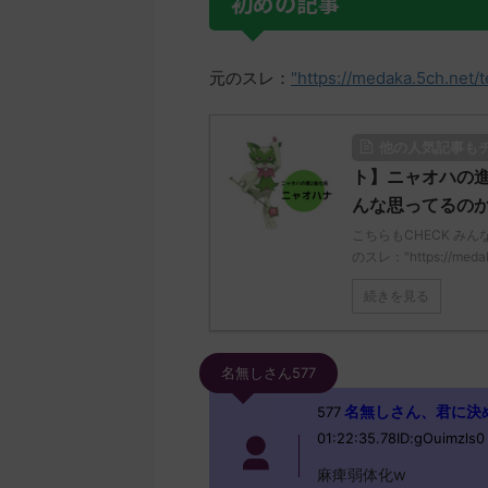
初めの記事
元のスレ：
"https://medaka.5ch.net/
他の人気記事も
ト】ニャオハの
んな思ってるの
こちらもCHECK み
のスレ："https://medaka.
続きを見る
名無しさん577
名無しさん、君に決めた！ 
577
01:22:35.78ID:gOuimzls0
麻痺弱体化w