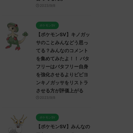
2022/11/11
2022/11/10
2023/9/8
【ポケモンスカーレット・バ
【ポケモンスカーレット・バ
【
イオレット】イベントテラレ
イオレット】最強のリザード
イ
イドバトルのイベントについ
ンのイベントについてみんな
み
ポケモンSV
てみんなどう思ってる？コメ
どう思ってる？コメントや感
の
【ポケモンSV】キノガッ
ントや感想、考察を集めた
想、考察を集めたよ！
よ！
サのことみんなどう思っ
みんなは「最強のリザードン」に
み
ReadMore
ReadMore
みんなは「イベントテラレイドバ
ついてどう思ってる？ 初めの記事
どう
てる？みんなのコメント
トルのイベント」についてどう思
元のス
ス
を集めてみたよ！！ バタ
てる？ 初めの記事 元のス
レ："https://medaka.5ch.net/test
レ："
フリーはバタフリー自身
："https://medaka.5ch.net/test
/read.cgi/poke/1667834085/" 名
/re
read.cgi/poke/1667704966/" 反
無しさん862 862 名無しさん、君
無し
を強化させるよりビビヨ
される人さん296 296 名無しさ
に決めた！ (ﾜｯﾁｮｲW 1210-zBQG)
に決め
ンキノガッサをリストラ
、君に決めた！ (ﾜｯﾁｮｲW d5cf-
2022/11/08(火)
202
させる方が評価上がる
cPs) 2022/11/06(日)
23:03:48.71ID:g5/o4DKm0 最強の
13:
3:17:14.67ID:BaCNESpx0>>311
リザードンってサトシが求めてる
大
2023/9/8
oイベントでコイン簡単に集めら
やつやん 名無しさん902 902 名無
毒:
れるとかじゃないと進化キツイぞ
しさん、君に決めた！ (ﾜｯﾁｮｲW
地岩
応される人さん311 311 名無し
9202-m3pQ) 2022/11/08( ...
しさ
ポケモンSV
ん、君に決めた！ ( ...
決めた
【ポケモンSV】みんなの