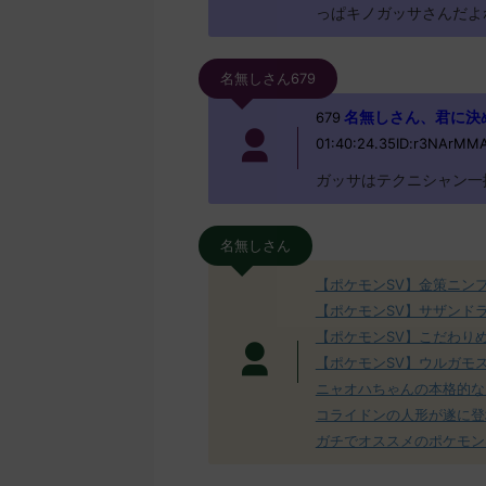
っぱキノガッサさんだよ
名無しさん679
名無しさん、君に決めた！
679
01:40:24.35ID:r3NArMM
ガッサはテクニシャン一
名無しさん
【ポケモンSV】金策ニン
【ポケモンSV】サザンド
【ポケモンSV】こだわり
【ポケモンSV】ウルガモ
ニャオハちゃんの本格的な
コライドンの人形が遂に登
ガチでオススメのポケモン