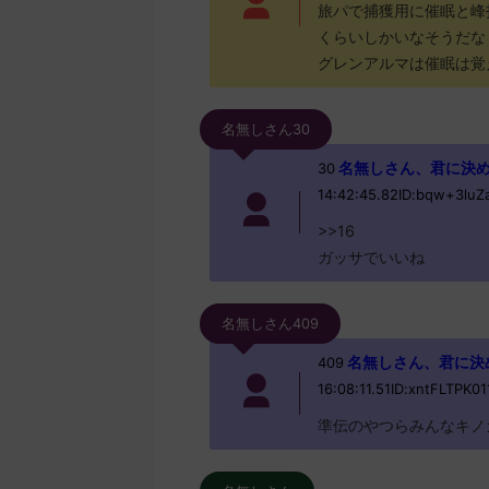
旅パで捕獲用に催眠と峰
くらいしかいなそうだな
グレンアルマは催眠は覚
名無しさん30
名無しさん、君に決めた！ (
30
14:42:45.82ID:bqw+3luZa
>>16
ガッサでいいね
名無しさん409
名無しさん、君に決めた！
409
16:08:11.51ID:xntFLTPK01
準伝のやつらみんなキノ