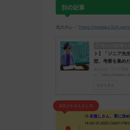
別の記事
元のスレ：
"https://medaka.5ch.net/
他の人気記事も
ト】「ジニア先
想、考察を集め
みんなは「ジニア先生
レ："https://medaka.5
続きを見る
反応される人さん16
名無しさん、君に決めた！ 
16
14:40:31.45ID:CbM1+P8