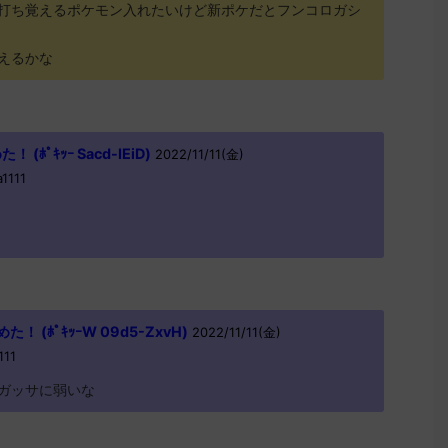
打ち覚えるポケモン入れたいけど新ポケだとフンコロガシ
えるかな
ﾎﾟｷｯｰ Sacd-IEiD)
2022/11/11(金)
1111
 (ﾎﾟｷｯｰW 09d5-ZxvH)
2022/11/11(金)
111
ガッサに弱いな