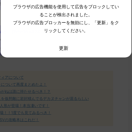
ね
ブラウザの広告機能を使用して広告をブロックしてい
ることが検出されました。
ブラウザの広告ブロッカーを無効にし、「更新」をク
リックしてください。
 (ﾜｯﾁｮｲW a924-+Mc2)
2022/11/11(金)
A0
更新
択やな
フィアについて
ラについて再度まとめたよ！
めがねは誰に持たせるべき！？
スを仮想敵に岩封積んでるデカヌチャンが居るらしい
人形が登場！本当凄いです！
場！！1度でも見てみるべき！
SVの攻略本はこれだ！