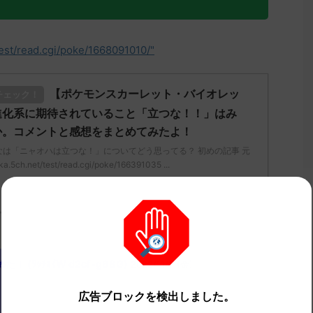
test/read.cgi/poke/1668091010/"
【ポケモンスカーレット・バイオレッ
チェック！
進化系に期待されていること「立つな！！」はみ
か。コメントと感想をまとめてみたよ！
んなは「ニャオハは立つな！」についてどう思ってる？ 初めの記事 元
5ch.net/test/read.cgi/poke/166391035 ...
(ﾜｯﾁｮｲW d2cf-g68G)
2022/11/11(金)
広告ブロックを検出しました。