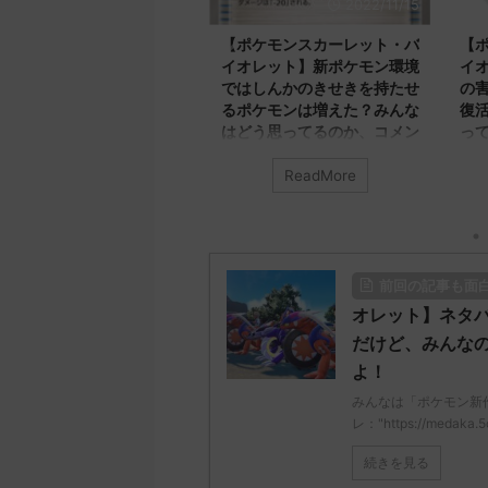
2022/11/15
2022/11/15
【ポケモンスカーレット・バ
【ポケモンスカーレット・バ
イオレット】新ポケモン環境
イオレット】新ポケモンにあ
ではしんかのきせきを持たせ
の害悪ポケモンキノガッサが
るポケモンは増えた？みんな
復活します！みんなはどう思
はどう思ってるのか、コメン
ってる？コメントや感想につ
トや感想についてまとめてみ
いてまとめてみたよ！
たよ！
ReadMore
ReadMore
みんなは「キノガッサ」について
みんなは「しんかのきせき」につ
どう思ってる？ 初めの記事 元の
いてどう思ってる？ 初めの記事
ス
元のス
レ："https://medaka.5ch.net/test
レ："https://medaka.5ch.net/test
/read.cgi/poke/1668091010/" 名無
前回の記事も面
/read.cgi/poke/1668141677/" 反応
しさん577 577 名無しさん、君に
される人さん707 707 名無しさ
決めた！ (ﾜｯﾁｮｲW d2cf-g68G)
オレット】ネタ
ん、君に決めた！ (ﾎﾟｷｯｰW 4110-
2022/11/11(金)
だけど、みんな
lQHy) 2022/11/11(金)
01:22:35.78ID:gOuimzls0 麻痺弱
よ！
17:21:14.92ID:qI31lxQT01111>>73
体化wっぱキノガッサさんだよね
9 ストライク 輝石持たせると最強
名無しさん679 679 名無しさん、
みんなは「ポケモン新
種族値(なおタイプ) ハッサム それ
君に決めた！ (ﾜｯﾁｮｲW a924-
レ："https://medaka.5c
いけバレパンマン バサギリ 攻撃
+Mc2) 2022/11/11(金) 01:4 ...
続きを見る
しながらステロ撒ける人 み ...