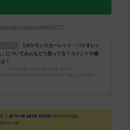
test/read.cgi/poke/1668141677/"
【ポケモンスカーレット・バイオレッ
チェック！
生」についてみんなどう思ってる？コメントや感
たよ！
」についてどう思ってる？ 初めの記事 元のス
ch.net/test/read.cgi/poke/1667704966/" 名無しさん808 8 ...
(ﾎﾟｷｯｰW a924-02tU)
2022/11/11(金)
V01111>>30