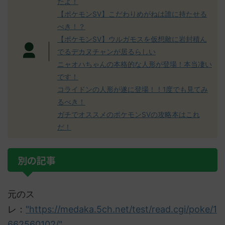
たよ！
【ポケモンSV】こだわりめがねは誰に持たせる
べき！？
【ポケモンSV】ウルガモスを仮想敵に岩封積ん
でるデカヌチャンが居るらしい
ニャオハちゃんの本格的な人形が登場！本当凄い
です！
コライドンの人形が遂に登場！！1度でも見てみ
るべき！
ガチでオススメのポケモンSVの攻略本はこれ
だ！
別の記事
元のス
レ：
"https://medaka.5ch.net/test/read.cgi/poke/1
662560102/"