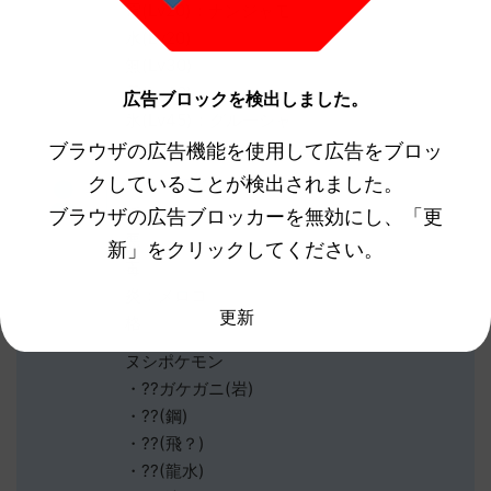
電(Lv20)：ナンジャモ
水(Lv20)
無(Lv30)
霊(Lv40)
広告ブロックを検出しました。
氷(Lv45)：グルーシャ
超(Lv50)
ブラウザの広告機能を使用して広告をブロッ
クしていることが検出されました。
スター団ボス
妖
ブラウザの広告ブロッカーを無効にし、「更
悪
新」をクリックしてください。
毒
炎：メロコ
更新
格
ヌシポケモン
・??ガケガニ(岩)
・??(鋼)
・??(飛？)
・??(龍水)