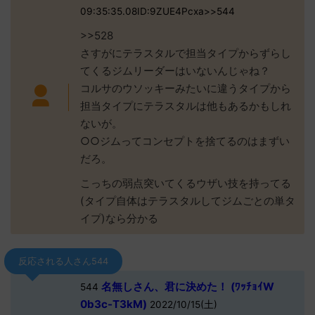
09:35:35.08ID:9ZUE4Pcxa>>544
>>528
さすがにテラスタルで担当タイプからずらし
てくるジムリーダーはいないんじゃね？
コルサのウソッキーみたいに違うタイプから
担当タイプにテラスタルは他もあるかもしれ
ないが。
○○ジムってコンセプトを捨てるのはまずい
だろ。
こっちの弱点突いてくるウザい技を持ってる
(タイプ自体はテラスタルしてジムごとの単タ
イプ)なら分かる
反応される人さん544
名無しさん、君に決めた！ (ﾜｯﾁｮｲW
544
0b3c-T3kM)
2022/10/15(土)