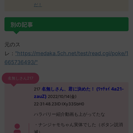
だ！
別の記事
元のス
レ：
"https://medaka.5ch.net/test/read.cgi/poke/1
665736493/"
名無しさん217
名無しさん、君に決めた！ (ﾜｯﾁｮｲ 4a21-
217
zauZ)
2022/10/14(金)
22:31:48.23ID:IXy33SbH0
ハラバリー紹介動画も上がってたな
・ナンジャモちゃん実体でした（ボタン説消
滅）