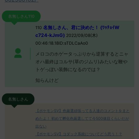
名無しさん110
名無しさん、君に決めた！ (ﾜｯﾁｮｲW
110
c724-kJmG)
2022/09/08(木)
00:46:18.18ID:sTDLCaAo0
メロコのホゲータっぷりから逆算するとニャ
オハ最終はコルサ(草のジムリ)みたいな鞭や
トゲっぽい装飾になるのでは？
知らんけど
名無しさん
【ポケモンSV】色厳選頑張ってる人達のコメントをまと
めたよ！ 初めて孵化色厳選してて今500体目くらいだが
出ない
【ポケモンSV】コダック系統についてどう思う！？