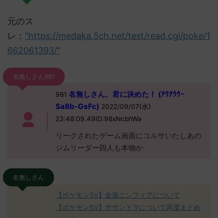
元のス
レ：
"https://medaka.5ch.net/test/read.cgi/poke/1
662061393/"
名無しさん981
名無しさん、君に決めた！ (ｱｳｱｳｳｰ
981
Sa8b-GsFc)
2022/09/07(水)
23:48:09.49ID:98xNcbhWa
リークされたゲーム画面にコルサいたしあの
ジムリーダー四人も本物か
名無しさん
【ポケモンSV】金策ニンフィアについて
【ポケモンSV】サザンドラについて再度まとめ