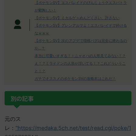
【ポケモンSV】エスバレイドのびんじょうクエスパトラ
が鬱陶しい！
【ポケモンSV】ミカルゲ＝めんどくさい、許さない
【ポケモンSV】グレンアルマよ！エスバレイドで砕ける
なｗｗｗ
【ポケモンSV】次のアプデで増殖バグは完全に終わるの
か…？
本当に可愛いすぎる！！ニャオハの人形見てみない！？
え！？ミライドンの人形が浮いてる！？これどういうこ
と！？
ガチでオススメのポケモンSVの攻略本はこれだ！
別の記事
元のス
レ：
"https://medaka.5ch.net/test/read.cgi/poke/1