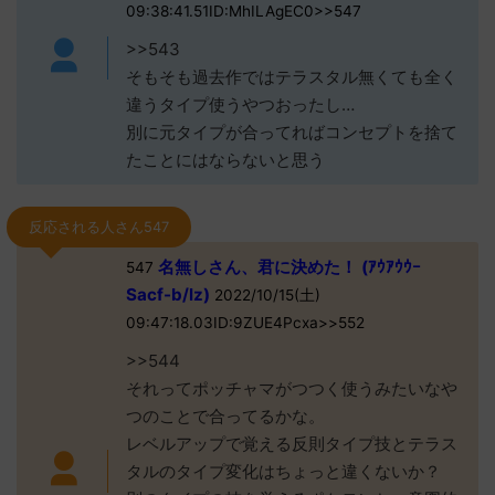
09:38:41.51ID:MhILAgEC0>>547
>>543
そもそも過去作ではテラスタル無くても全く
違うタイプ使うやつおったし…
別に元タイプが合ってればコンセプトを捨て
たことにはならないと思う
反応される人さん547
名無しさん、君に決めた！ (ｱｳｱｳｳｰ
547
Sacf-b/lz)
2022/10/15(土)
09:47:18.03ID:9ZUE4Pcxa>>552
>>544
それってポッチャマがつつく使うみたいなや
つのことで合ってるかな。
レベルアップで覚える反則タイプ技とテラス
タルのタイプ変化はちょっと違くないか？