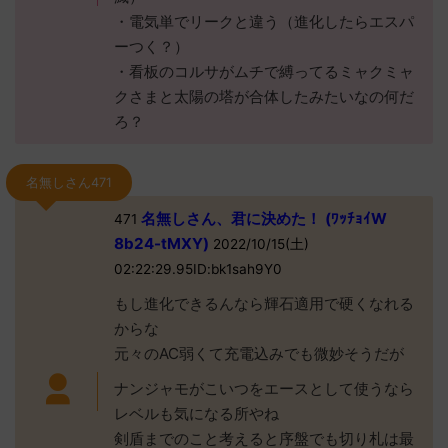
・電気単でリークと違う（進化したらエスパ
ーつく？）
・看板のコルサがムチで縛ってるミャクミャ
クさまと太陽の塔が合体したみたいなの何だ
ろ？
名無しさん471
名無しさん、君に決めた！ (ﾜｯﾁｮｲW
471
8b24-tMXY)
2022/10/15(土)
02:22:29.95ID:bk1sah9Y0
もし進化できるんなら輝石適用で硬くなれる
からな
元々のAC弱くて充電込みでも微妙そうだが
ナンジャモがこいつをエースとして使うなら
レベルも気になる所やね
剣盾までのこと考えると序盤でも切り札は最