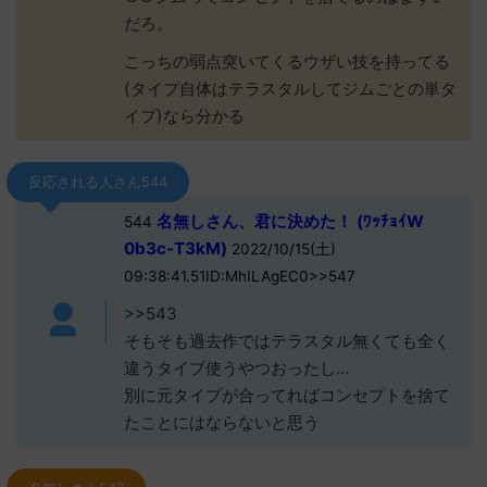
だろ。
こっちの弱点突いてくるウザい技を持ってる
(タイプ自体はテラスタルしてジムごとの単タ
イプ)なら分かる
反応される人さん544
名無しさん、君に決めた！ (ﾜｯﾁｮｲW
544
0b3c-T3kM)
2022/10/15(土)
09:38:41.51ID:MhILAgEC0>>547
>>543
そもそも過去作ではテラスタル無くても全く
違うタイプ使うやつおったし…
別に元タイプが合ってればコンセプトを捨て
たことにはならないと思う