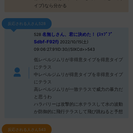
イプ)なら分かる
反応される人さん528
名無しさん、君に決めた！ (ｽｯﾌﾟﾌﾟ
528
Sdbf-F92f)
2022/10/15(土)
09:06:27.91ID:30//SlXCd>>543
低レベルジムリが非得意タイプを得意タイプ
にテラス
中レベルジムリが得意タイプを非得意タイプ
にテラス
高レベルジムリが一致テラスで威力の暴力だ
と思うわ
ハラバリーは攻撃的に水テラスして水の波動
か防御的に飛行テラスして飛び跳ねると予想
反応される人さん543