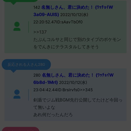
名無しさん、君に決めた！ (ﾜｯﾁｮｲW
142
3a09-AUlS)
2022/10/12(水)
22:20:52.47ID:sAavTbOf0
>>137
たぶんコルサと同じで別のタイプのポケモン
をでんきにテラスタルしてきそう
反応される人さん280
名無しさん、君に決めた！ (ﾜｯﾁｮｲW
280
6b8d-1MrI)
2022/10/12(水)
23:04:42.44ID:BrsIrvfs0>>345
剣盾でジム戦BGM先行公開してたけど今回っ
て無いよな
あれ何だったんだろ