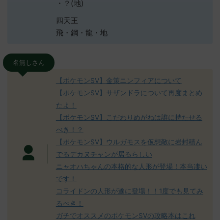
・？(地)
四天王
飛・鋼・龍・地
名無しさん
【ポケモンSV】金策ニンフィアについて
【ポケモンSV】サザンドラについて再度まとめ
たよ！
【ポケモンSV】こだわりめがねは誰に持たせる
べき！？
【ポケモンSV】ウルガモスを仮想敵に岩封積ん
でるデカヌチャンが居るらしい
ニャオハちゃんの本格的な人形が登場！本当凄い
です！
コライドンの人形が遂に登場！！1度でも見てみ
るべき！
ガチでオススメのポケモンSVの攻略本はこれ