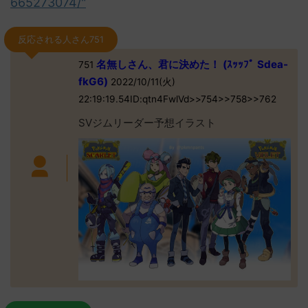
665273074/"
反応される人さん751
名無しさん、君に決めた！ (ｽｯｯﾌﾟ Sdea-
751
fkG6)
2022/10/11(火)
22:19:19.54ID:qtn4FwlVd>>754>>758>>762
SVジムリーダー予想イラスト