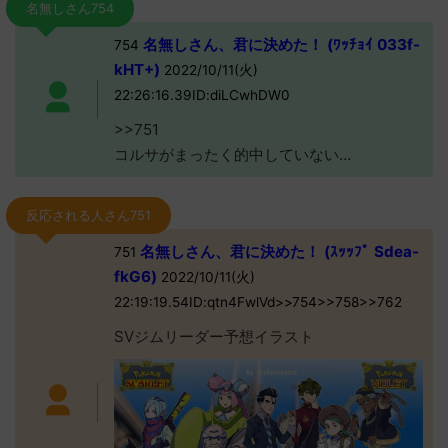
名無しさん754
名無しさん、君に決めた！ (ﾜｯﾁｮｲ 033f-
754
kHT+)
2022/10/11(火)
22:26:16.39ID:diLCwhDW0
>>751
コルサがまったく的中していない…
反応される人さん751
名無しさん、君に決めた！ (ｽｯｯﾌﾟ Sdea-
751
fkG6)
2022/10/11(火)
22:19:19.54ID:qtn4FwlVd>>754>>758>>762
SVジムリーダー予想イラスト