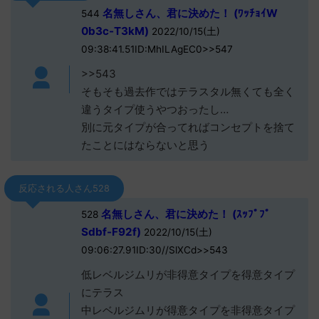
名無しさん、君に決めた！ (ﾜｯﾁｮｲW
544
0b3c-T3kM)
2022/10/15(土)
09:38:41.51ID:MhILAgEC0>>547
>>543
そもそも過去作ではテラスタル無くても全く
違うタイプ使うやつおったし…
別に元タイプが合ってればコンセプトを捨て
たことにはならないと思う
反応される人さん528
名無しさん、君に決めた！ (ｽｯﾌﾟﾌﾟ
528
Sdbf-F92f)
2022/10/15(土)
09:06:27.91ID:30//SlXCd>>543
低レベルジムリが非得意タイプを得意タイプ
にテラス
中レベルジムリが得意タイプを非得意タイプ