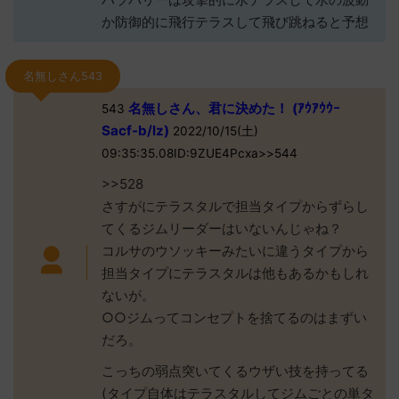
か防御的に飛行テラスして飛び跳ねると予想
名無しさん543
名無しさん、君に決めた！ (ｱｳｱｳｳｰ
543
Sacf-b/lz)
2022/10/15(土)
09:35:35.08ID:9ZUE4Pcxa>>544
>>528
さすがにテラスタルで担当タイプからずらし
てくるジムリーダーはいないんじゃね？
コルサのウソッキーみたいに違うタイプから
担当タイプにテラスタルは他もあるかもしれ
ないが。
○○ジムってコンセプトを捨てるのはまずい
だろ。
こっちの弱点突いてくるウザい技を持ってる
(タイプ自体はテラスタルしてジムごとの単タ