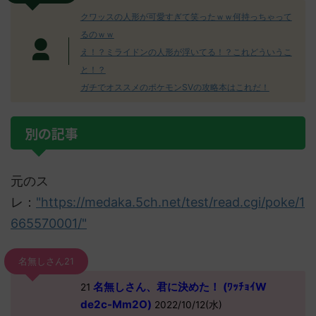
クワッスの人形が可愛すぎて笑ったｗｗ何持っちゃって
るのｗｗ
え！？ミライドンの人形が浮いてる！？これどういうこ
と！？
ガチでオススメのポケモンSVの攻略本はこれだ！
別の記事
元のス
レ：
"https://medaka.5ch.net/test/read.cgi/poke/1
665570001/"
名無しさん21
名無しさん、君に決めた！ (ﾜｯﾁｮｲW
21
de2c-Mm2O)
2022/10/12(水)