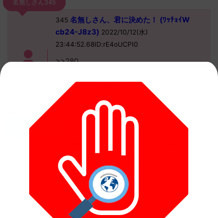
名無しさん345
名無しさん、君に決めた！ (ﾜｯﾁｮｲW
345
cb24-J8z3)
2022/10/12(水)
23:44:52.68ID:rE4oUCPI0
>>280
コルサの登場時のBGMがそれじゃね
1曲丸ごとのBGM視聴動画が欲しいってんな
ら心当たりはないな
名無しさん456
名無しさん、君に決めた！ (ﾜｯﾁｮｲW
456
cb24-gHGG)
2022/10/13(木)
08:44:00.61ID:oZi8HRqZ0
ジムリーダー
虫(Lv10)
草(Lv10)：コルサ