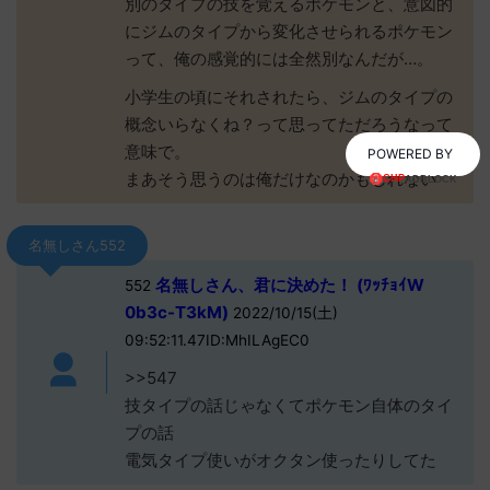
別のタイプの技を覚えるポケモンと、意図的
にジムのタイプから変化させられるポケモン
って、俺の感覚的には全然別なんだが…。
小学生の頃にそれされたら、ジムのタイプの
概念いらなくね？って思ってただろうなって
意味で。
POWERED BY
まあそう思うのは俺だけなのかもしれない
名無しさん552
名無しさん、君に決めた！ (ﾜｯﾁｮｲW
552
0b3c-T3kM)
2022/10/15(土)
09:52:11.47ID:MhILAgEC0
>>547
技タイプの話じゃなくてポケモン自体のタイ
プの話
電気タイプ使いがオクタン使ったりしてた