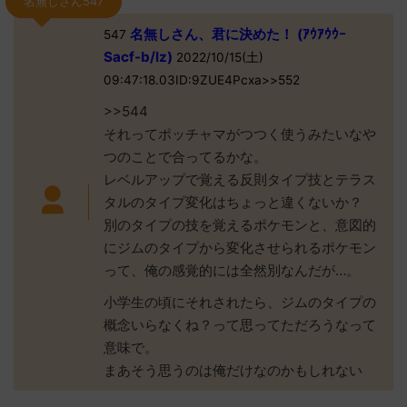
名無しさん547
名無しさん、君に決めた！ (ｱｳｱｳｳｰ
547
Sacf-b/lz)
2022/10/15(土)
09:47:18.03ID:9ZUE4Pcxa>>552
>>544
それってポッチャマがつつく使うみたいなや
つのことで合ってるかな。
レベルアップで覚える反則タイプ技とテラス
タルのタイプ変化はちょっと違くないか？
別のタイプの技を覚えるポケモンと、意図的
にジムのタイプから変化させられるポケモン
って、俺の感覚的には全然別なんだが…。
小学生の頃にそれされたら、ジムのタイプの
概念いらなくね？って思ってただろうなって
意味で。
まあそう思うのは俺だけなのかもしれない