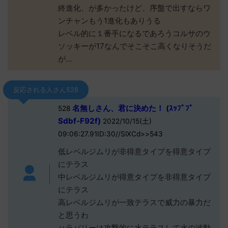
終進化、が多かったけど、序盤で出すならワ
ンチャンもう1進化もありうる
レベル的に１番手になるであろうコルサのウ
ソッキーが17なんでそこそこ高くなりそうだ
が…
反応される人さん528
名無しさん、君に決めた！ (ｽｯﾌﾟﾌﾟ
528
Sdbf-F92f)
2022/10/15(土)
09:06:27.91ID:30//SlXCd>>543
低レベルジムリが非得意タイプを得意タイプ
にテラス
中レベルジムリが得意タイプを非得意タイプ
にテラス
高レベルジムリが一致テラスで威力の暴力だ
と思うわ
ハラバリーは攻撃的に水テラスして水の波動