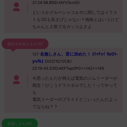
21:24:58.85ID:tAYV3cnS0
というかグルーシャコルサに関してはイラス
トも3Dも良さげじゃない？地味とはいうけど
ちゃんと人気でるカッコよさよ
反応される人さん137
名無しさん、君に決めた！ (ﾜｯﾁｮｲ 1b01-
137
yvfk)
2022/10/12(水)
22:19:45.53ID:kKFTepOP0>>142>>145
今思ったんだが例えば電気のジムリーダーが
残念！ひこうテラスタルでした！ってやって
も
電気リーダーのプライドどこいったんだよっ
てならね？？
名無しさん142