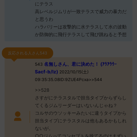
にテラス
高レベルジムリが一致テラスで威力の暴力だ
と思うわ
ハラバリーは攻撃的に水テラスして水の波動
か防御的に飛行テラスして飛び跳ねると予想
反応される人さん543
名無しさん、君に決めた！ (ｱｳｱｳｳｰ
543
Sacf-b/lz)
2022/10/15(土)
09:35:35.08ID:9ZUE4Pcxa>>544
>>528
さすがにテラスタルで担当タイプからずらし
てくるジムリーダーはいないんじゃね？
コルサのウソッキーみたいに違うタイプから
担当タイプにテラスタルは他もあるかもしれ
ないが。
○○ジムってコンセプトを捨てるのはまずい