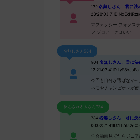
名無しさん、君に決めた！ 
139
23:28:03.71ID:NoEkNRzs
マフォクシー フォクス
フ ゾロアークはいい
名無しさん504
名無しさん、君に決めた！ 
504
12:21:03.41ID:LyE8hJoBa
今回も自分が選ばなかっ
ネモやチャンピオンが使
反応される人さん734
名無しさん、君に決めた！ 
734
06:02:21.41ID:1T2its2e0
学会動画見てたらジニア