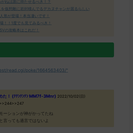
めがねは誰に持たせるべき！？
スを仮想敵に岩封積んでるデカヌチャンが居るらしい
人形が登場！本当凄いです！
場！！1度でも見てみるべき！
SVの攻略本はこれだ！
test/read.cgi/poke/1664563403/"
(ﾃﾃﾝﾃﾝﾃﾝ MM7f-3Mnr)
2022/10/02(日)
hM>>244>>247
モーションが神がかってたね
と言っても過言ではないよ