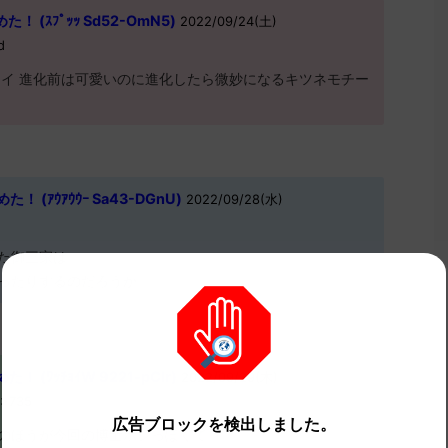
(ｽﾌﾟｯｯ Sd52-OmN5)
2022/09/24(土)
d
ライ 進化前は可愛いのに進化したら微妙になるキツネモチー
(ｱｳｱｳｳｰ Sa43-DGnU)
2022/09/28(水)
た御三家は
ったりするのだろうか
(ﾜｯﾁｮｲW 9221-pCIr)
2022/09/29(木)
>>735
広告ブロックを検出しました。
のほうが今回の博士ポジっぽくて