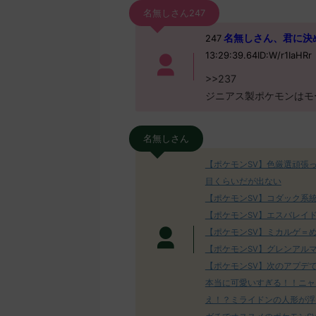
名無しさん247
名無しさん、君に決めた！ 
247
13:29:39.64ID:W/r1IaHRr
>>237
ジニアス製ポケモンはモ
名無しさん
【ポケモンSV】色厳選頑張
目くらいだが出ない
【ポケモンSV】コダック系
【ポケモンSV】エスバレイ
【ポケモンSV】ミカルゲ＝
【ポケモンSV】グレンアル
【ポケモンSV】次のアプデ
本当に可愛いすぎる！！ニャ
え！？ミライドンの人形が浮