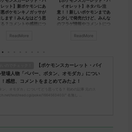
ト・バ
【ポケモンスカーレット・バ
【ポケモンスカーレット
ンにあ
イオレット】ネタバレ注
イオレット】「ジニア先
ッサが
意！！新しいポケモンまであ
についてみんなどう思っ
どう思
と少しで発売だけど、みんな
る？コメントや感想、考
想につ
のフラゲ情報やコメントにつ
集めたよ！
！
いてまとめてみたよ！
みんなは「ジニア先生」につ
ReadMore
ReadMore
ついて
みんなは「ポケモン新作のフラゲ
どう思ってる？ 初めの記事 
元の
情報」についてどう思ってる？ 初
ス
めの記事 元のス
レ："https://medaka.5ch.net/t
/test
レ："https://medaka.5ch.net/test
/read.cgi/poke/1667704966/"
/" 名無
/read.cgi/poke/1668063975/" 反
無しさん808 808 名無しさん
【ポケモンスカーレット・バイ
白いのでチェック！
、君に
応される人さん238 238 名無しさ
に決めた！ (ｱｳｱｳｳｰ Sacd-DNqj
G)
ん、君に決めた！ (ﾜｯﾁｮｲW 693c-
2022/11/07(月)
い登場人物「ペパー、ボタン、オモダカ」につい
8fVg) 2022/11/10(木)
12:19:06.72ID:ymKXAz9Ea 
？！感想、コメントをまとめてみたよ！
 麻痺弱
16:32:20.95ID:kBvc95pc0>>271
の先生とかかな 反応される人
タン、オモダカ」についてどう思ってる？ 初めの記事 元のス
だよね
ハルクジラは4.5mあって 上から
590 590 名無しさん、君に決
h.net/test/read.cgi/poke/1664563403/" 名無し ...
さん、
のアングルは大きく見えるのに横
た！ (ｱｳｱｳｳｰ Sacd-IFVF)
-
からだと奥の人とそう変わらない
2022/11/07(月) 10:02:07. ...
ようにみえる。 今作はバトル ...