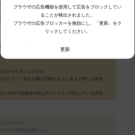
忘れてたわ
ブラウザの広告機能を使用して広告をブロックしてい
が
ることが検出されました。
来っぽい格好してるからパラドックスだったりして
ブラウザの広告ブロッカーを無効にし、「更新」をク
リックしてください。
 (ﾌﾞﾓｰ MMce-HQ7D)
2022/09/29(木)
更新
グダだからRフェイクか
ダのように一見ある種の生物のように見えて非なる存在
えた存在で収斂進化的なRフェイクと対立している存在
フィアについて
ラについて再度まとめたよ！