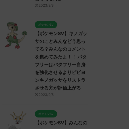
・バ
【ポケモンスカーレット・バ
【ポケモンスカーレット・
2023/9/8
生」
イオレット】イベントテラレ
イオレット】最強のリザー
て
イドバトルのイベントについ
ンのイベントについてみん
察を
てみんなどう思ってる？コメ
どう思ってる？コメントや
ントや感想、考察を集めた
想、考察を集めたよ！
ポケモンSV
よ！
いて
みんなは「最強のリザードン」
【ポケモンSV】キノガッ
ReadMore
ReadMore
元の
みんなは「イベントテラレイドバ
ついてどう思ってる？ 初めの記
サのことみんなどう思っ
トルのイベント」についてどう思
元のス
est
ってる？ 初めの記事 元のス
レ："https://medaka.5ch.net/te
てる？みんなのコメント
 名
レ："https://medaka.5ch.net/test
/read.cgi/poke/1667834085/" 
を集めてみたよ！！ バタ
、君
/read.cgi/poke/1667704966/" 反
無しさん862 862 名無しさん、
フリーはバタフリー自身
)
応される人さん296 296 名無しさ
に決めた！ (ﾜｯﾁｮｲW 1210-zBQG
ん、君に決めた！ (ﾜｯﾁｮｲW d5cf-
2022/11/08(火)
を強化させるよりビビヨ
保健室
VcPs) 2022/11/06(日)
23:03:48.71ID:g5/o4DKm0 最
ンキノガッサをリストラ
さん
23:17:14.67ID:BaCNESpx0>>311
リザードンってサトシが求めて
させる方が評価上がる
め
goイベントでコイン簡単に集めら
やつやん 名無しさん902 902 
れるとかじゃないと進化キツイぞ
しさん、君に決めた！ (ﾜｯﾁｮｲW
2023/9/8
反応される人さん311 311 名無し
9202-m3pQ) 2022/11/08( ...
さん、君に決めた！ ( ...
ポケモンSV
【ポケモンSV】みんなの