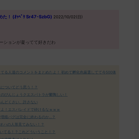
(ｵｯﾍﾟｹ Sr47-SzbG)
2022/10/02(日)
ーションが凝ってて好きだわ
ってる人達のコメントをまとめたよ！ 初めて孵化色厳選してて今500体
統についてどう思う！？
ドのびんじょうクエスパトラが鬱陶しい！
めんどくさい、許さない
マよ！エスバレイドで砕けるなｗｗｗ
で増殖バグは完全に終わるのか…？
オハの人形見てみない！？
いてる！？これどういうこと！？