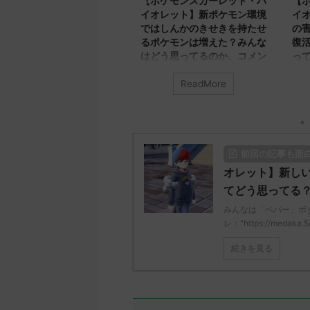
ト・バ
【ポケモンスカーレット・バ
【ポケモンスカーレッ
で1週
イオレット】新ポケモン環境
イオレット】新ポケモ
なコメ
ではしんかのきせきを持たせ
の害悪ポケモンキノガ
！！楽
るポケモンは増えた？みんな
復活します！みんなは
なのコ
はどう思ってるのか、コメン
ってる？コメントや感
う！
トや感想についてまとめてみ
いてまとめてみたよ
たよ！
ReadMore
ReadMore
作ポケ
みんなは「キノガッサ」に
どう思っ
みんなは「しんかのきせき」につ
どう思ってる？ 初めの記事 
いてどう思ってる？ 初めの記事
ス
et/test
元のス
レ："https://medaka.5ch.net
58/" 反
レ："https://medaka.5ch.net/test
/read.cgi/poke/1668091010
前回の記事も面
名無しさ
/read.cgi/poke/1668141677/" 反応
しさん577 577 名無しさん
0de8-
される人さん707 707 名無しさ
決めた！ (ﾜｯﾁｮｲW d2cf-g68
オレット】新し
ん、君に決めた！ (ﾎﾟｷｯｰW 4110-
2022/11/11(金)
てどう思ってる
>>421
lQHy) 2022/11/11(金)
01:22:35.78ID:gOuimzls0
みんなは「ペパー、ボ
行けるん
17:21:14.92ID:qI31lxQT01111>>73
体化wっぱキノガッサさん
レ："https://medaka.5c
部捕獲し
9 ストライク 輝石持たせると最強
名無しさん679 679 名無し
よ 名無
種族値(なおタイプ) ハッサム それ
君に決めた！ (ﾜｯﾁｮｲW a924
続きを見る
...
いけバレパンマン バサギリ 攻撃
+Mc2) 2022/11/11(金) 01:4 ...
しながらステロ撒ける人 み ...