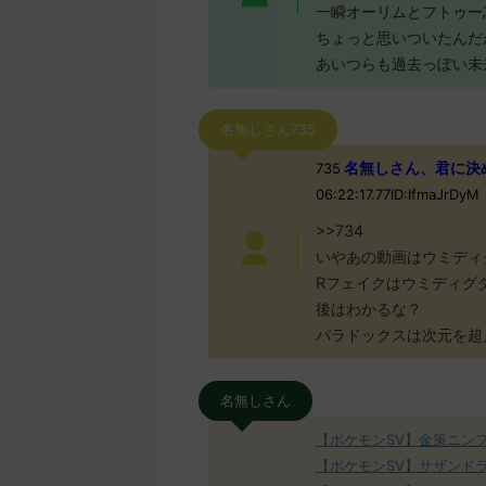
一瞬オーリムとフトゥー
ちょっと思いついたんだ
あいつらも過去っぽい未
名無しさん735
名無しさん、君に決めた！
735
06:22:17.77ID:IfmaJrDyM
>>734
いやあの動画はウミディ
Rフェイクはウミディグ
後はわかるな？
パラドックスは次元を超
名無しさん
【ポケモンSV】金策ニン
【ポケモンSV】サザンド