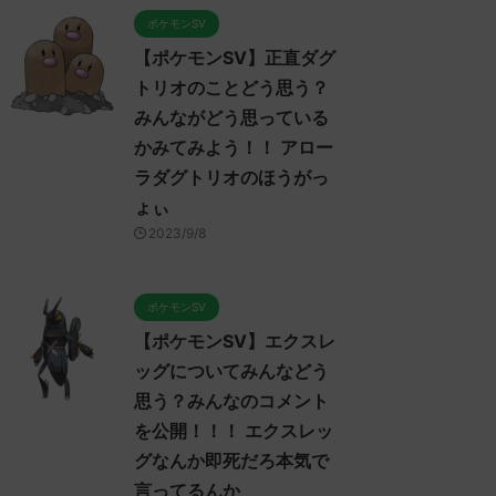
ポケモンSV
【ポケモンSV】正直ダグ
トリオのことどう思う？
みんながどう思っている
かみてみよう！！ アロー
ラダグトリオのほうがっ
ょぃ
2023/9/8
ポケモンSV
ッ
ポケモンスカーレット・バイオレッ
ポケモンスカーレット・バイオレッ
【ポケモンSV】エクスレ
ト発売前
ト発売前
ッグについてみんなどう
思う？みんなのコメント
を公開！！！ エクスレッ
1/11
2022/11/11
2022/11/
グなんか即死だろ本気で
言ってるんか