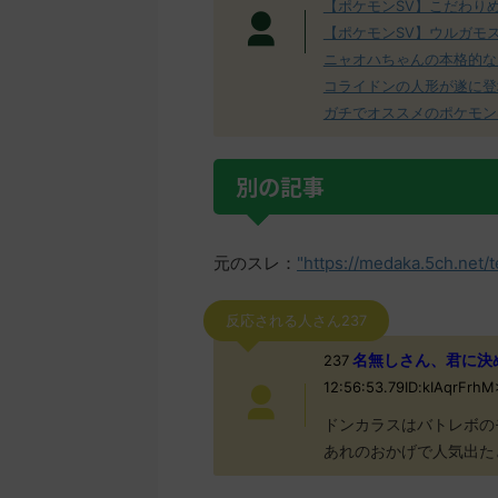
【ポケモンSV】こだわり
【ポケモンSV】ウルガモ
ニャオハちゃんの本格的な
コライドンの人形が遂に登
ガチでオススメのポケモン
別の記事
元のスレ：
"https://medaka.5ch.net/
反応される人さん237
名無しさん、君に決めた！ 
237
12:56:53.79ID:kIAqrFr
ドンカラスはバトレボの
あれのおかげで人気出た