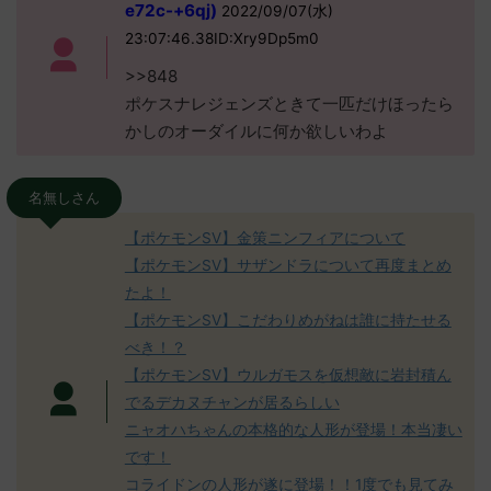
e72c-+6qj)
2022/09/07(水)
23:07:46.38ID:Xry9Dp5m0
>>848
ポケスナレジェンズときて一匹だけほったら
かしのオーダイルに何か欲しいわよ
名無しさん
【ポケモンSV】金策ニンフィアについて
【ポケモンSV】サザンドラについて再度まとめ
たよ！
【ポケモンSV】こだわりめがねは誰に持たせる
べき！？
【ポケモンSV】ウルガモスを仮想敵に岩封積ん
でるデカヌチャンが居るらしい
ニャオハちゃんの本格的な人形が登場！本当凄い
です！
コライドンの人形が遂に登場！！1度でも見てみ