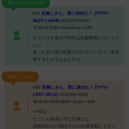
反応される人さん622
名無しさん、君に決めた！ (ｱｳｱｳｳｰ
622
Sa21-LwGA)
2022/09/14(水)
15:29:41.27ID:nYrx1wSva>>639
キリンリキ進化の特性は反芻動物っていうら
しい
食った木の実の効果が次のターンもう一度発
動するとかそんなんかな
名無しさん639
名無しさん、君に決めた！ (ﾜｯﾁｮｲ
639
c557-hFL5)
2022/09/14(水)
18:16:20.03ID:XB42+ZEq0>>650
>>622
だったら熟成の下位互換だな
反芻2回の計3回きのみの効果発動しなきゃ