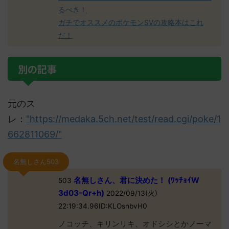
るべき！
ガチでオススメのポケモンSVの攻略本はこれ
だ！
別の記事
元のス
レ：
"https://medaka.5ch.net/test/read.cgi/poke/1
662811069/"
名無しさん503
名無しさん、君に決めた！ (ﾜｯﾁｮｲW
503
3d03-Qr+h)
2022/09/13(火)
22:19:34.96ID:KLOsnbvH0
ノコッチ、キリンリキ、オドシシとかノーマ