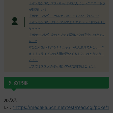
【ポケモンSV】エスバレイドのびんじょうクエスパトラ
が鬱陶しい！
【ポケモンSV】ミカルゲ＝めんどくさい、許さない
【ポケモンSV】グレンアルマよ！エスバレイドで砕ける
なｗｗｗ
【ポケモンSV】次のアプデで増殖バグは完全に終わるの
か…？
本当に可愛いすぎる！！ニャオハの人形見てみない！？
え！？ミライドンの人形が浮いてる！？これどういうこ
と！？
ガチでオススメのポケモンSVの攻略本はこれだ！
別の記事
元のス
レ：
"https://medaka.5ch.net/test/read.cgi/poke/1