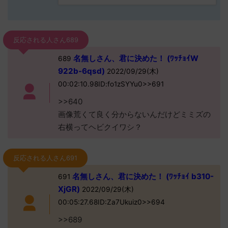
反応される人さん689
名無しさん、君に決めた！ (ﾜｯﾁｮｲW
689
922b-6qsd)
2022/09/29(木)
00:02:10.98ID:fo1zSYYu0>>691
>>640
画像荒くて良く分からないんだけどミミズの
右横ってヘビクイワシ？
反応される人さん691
名無しさん、君に決めた！ (ﾜｯﾁｮｲ b310-
691
XjGR)
2022/09/29(木)
00:05:27.68ID:Za7Ukuiz0>>694
>>689