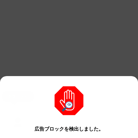
名無しさん
クワッスの人形が可愛すぎて笑ったｗｗ何持っちゃって
るのｗｗ
え！？ミライドンの人形が浮いてる！？これどういうこ
広告ブロックを検出しました。
と！？