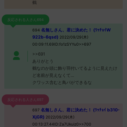
鶴
反応される人さん694
名無しさん、君に決めた！ (ﾜｯﾁｮｲW
694
922b-6qsd)
2022/09/29(木)
00:09:11.69ID:fo1zSYYu0>>697
>>691
ありがとう
鶴なのか頭に飾り羽付いてるように見えたけ
ど名前が見えなくて…
クワッス含むと鳥パができるな
反応される人さん697
名無しさん、君に決めた！ (ﾜｯﾁｮｲ b310-
697
XjGR)
2022/09/29(木)
00:13:27.44ID:Za7Ukuiz0>>700