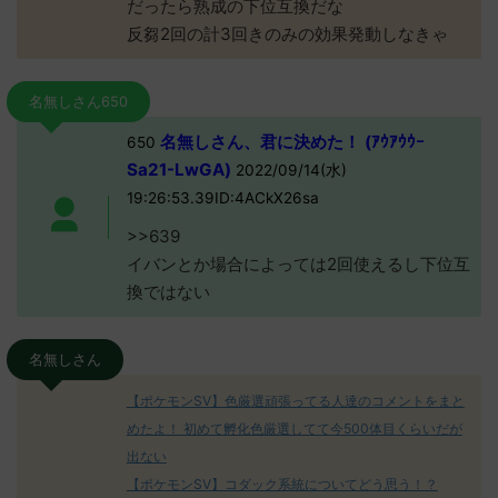
だったら熟成の下位互換だな
反芻2回の計3回きのみの効果発動しなきゃ
名無しさん650
名無しさん、君に決めた！ (ｱｳｱｳｳｰ
650
Sa21-LwGA)
2022/09/14(水)
19:26:53.39ID:4ACkX26sa
>>639
イバンとか場合によっては2回使えるし下位互
換ではない
名無しさん
【ポケモンSV】色厳選頑張ってる人達のコメントをまと
めたよ！ 初めて孵化色厳選してて今500体目くらいだが
出ない
【ポケモンSV】コダック系統についてどう思う！？