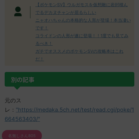
【ポケモンSV】ウルガモスを仮想敵に岩封積ん
でるデカヌチャンが居るらしい
ニャオハちゃんの本格的な人形が登場！本当凄い
です！
コライドンの人形が遂に登場！！1度でも見てみ
るべき！
ガチでオススメのポケモンSVの攻略本はこれ
だ！
別の記事
元のス
レ：
"https://medaka.5ch.net/test/read.cgi/poke/1
664563403/"
名無しさん805