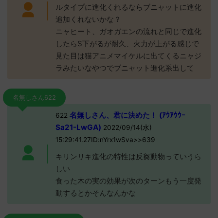
ルタイプに進化くれるならブニャットに進化
追加くれないかな？
ニャヒート、ガオガエンの流れと同じで進化
したらS下がるが耐久、火力が上がる感じで
見た目は猫アニメマイケルに出てくるニャジ
ラみたいなやつでブニャット進化系出して
名無しさん622
名無しさん、君に決めた！ (ｱｳｱｳｳｰ
622
Sa21-LwGA)
2022/09/14(水)
15:29:41.27ID:nYrx1wSva>>639
キリンリキ進化の特性は反芻動物っていうら
しい
食った木の実の効果が次のターンもう一度発
動するとかそんなんかな