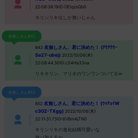
22:08:38.19ID:OEtqzsQb0
キリンリキ位しか無いじゃん
名無しさん842
名無しさん、君に決めた！ (ｱｳｱｳｳｰ
842
Sa27-ubej)
2022/10/06(木)
22:08:44.50ID:cS4Ha33na
リキキリン、マリオのワンワンついてるw
名無しさん852
名無しさん、君に決めた！ (ﾜｯﾁｮｲW
852
c302-TXgg)
2022/10/06(木)
22:11:31.73ID:6VBmAjTN0
キリンリキの進化結構可愛いな
旅パ加えるか