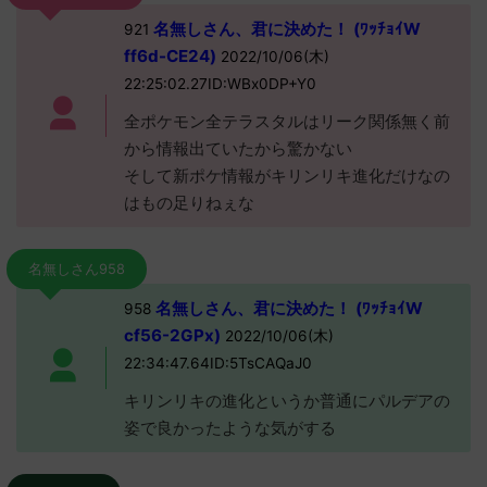
名無しさん、君に決めた！ (ﾜｯﾁｮｲW
921
ff6d-CE24)
2022/10/06(木)
22:25:02.27ID:WBx0DP+Y0
全ポケモン全テラスタルはリーク関係無く前
から情報出ていたから驚かない
そして新ポケ情報がキリンリキ進化だけなの
はもの足りねぇな
名無しさん958
名無しさん、君に決めた！ (ﾜｯﾁｮｲW
958
cf56-2GPx)
2022/10/06(木)
22:34:47.64ID:5TsCAQaJ0
キリンリキの進化というか普通にパルデアの
姿で良かったような気がする