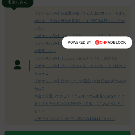
名無しさん
【ポケモンSV】色厳選頑張ってる人達のコメントをまと
めたよ！ 初めて孵化色厳選してて今500体目くらいだが
出ない
【ポケモンSV】コダック系統についてどう思う！？
POWERED BY
【ポケモンSV】エスバレイドのびんじょうクエスパトラ
が鬱陶しい！
【ポケモンSV】ミカルゲ＝めんどくさい、許さない
【ポケモンSV】グレンアルマよ！エスバレイドで砕ける
なｗｗｗ
【ポケモンSV】次のアプデで増殖バグは完全に終わるの
か…？
本当に可愛いすぎる！！ニャオハの人形見てみない！？
え！？ミライドンの人形が浮いてる！？これどういうこ
と！？
ガチでオススメのポケモンSVの攻略本はこれだ！