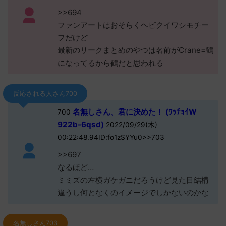
>>694
ファンアートはおそらくヘビクイワシモチー
フだけど
最新のリークまとめのやつは名前がCrane=鶴
になってるから鶴だと思われる
反応される人さん700
名無しさん、君に決めた！ (ﾜｯﾁｮｲW
700
922b-6qsd)
2022/09/29(木)
00:22:48.94ID:fo1zSYYu0>>703
>>697
なるほど…
ミミズの左横ガケガニだろうけど見た目結構
違うし何となくのイメージでしかないのかな
名無しさん703