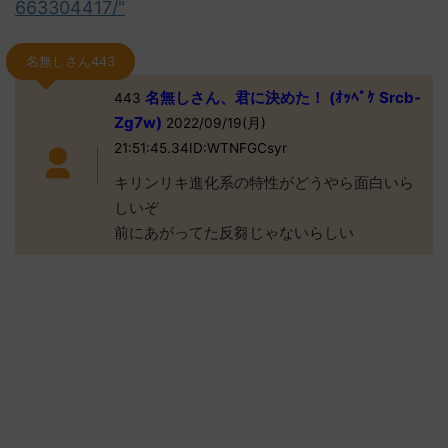
663304417/"
名無しさん443
名無しさん、君に決めた！ (ｵｯﾍﾟｹ Srcb-
443
Zg7w)
2022/09/19(月)
21:51:45.34ID:WTNFGCsyr
キリンリキ進化系の特性がどうやら面白いら
しいぞ
前にあがってた反芻じゃないらしい