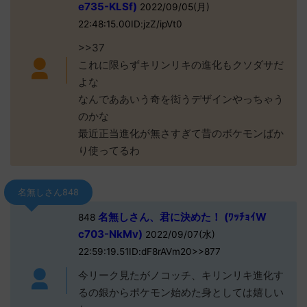
e735-KLSf)
2022/09/05(月)
22:48:15.00ID:jzZ/ipVt0
>>37
これに限らずキリンリキの進化もクソダサだ
よな
なんでああいう奇を衒うデザインやっちゃう
のかな
最近正当進化が無さすぎて昔のボケモンばか
り使ってるわ
名無しさん848
名無しさん、君に決めた！ (ﾜｯﾁｮｲW
848
c703-NkMv)
2022/09/07(水)
22:59:19.51ID:dF8rAVm20>>877
今リーク見たがノコッチ、キリンリキ進化す
るの銀からポケモン始めた身としては嬉しい