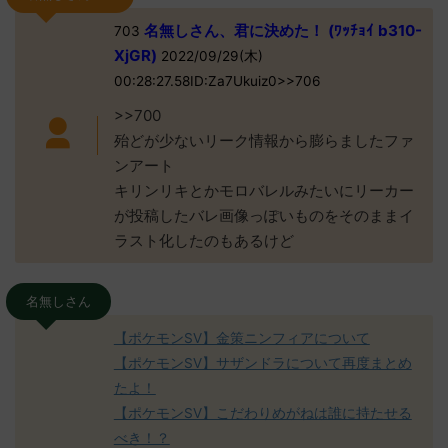
名無しさん、君に決めた！ (ﾜｯﾁｮｲ b310-
703
XjGR)
2022/09/29(木)
00:28:27.58ID:Za7Ukuiz0>>706
>>700
殆どが少ないリーク情報から膨らましたファ
ンアート
キリンリキとかモロバレルみたいにリーカー
が投稿したバレ画像っぽいものをそのままイ
ラスト化したのもあるけど
名無しさん
【ポケモンSV】金策ニンフィアについて
【ポケモンSV】サザンドラについて再度まとめ
たよ！
【ポケモンSV】こだわりめがねは誰に持たせる
べき！？