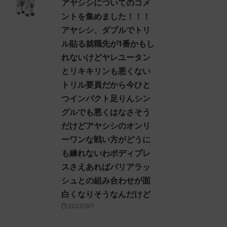
アヤシシについてのコメ
 Sdbf-
れてくんないの酷い 反応される人
ントを集めました！！！
)
さん0938 0938 名無しさん、君に
アヤシシ、ダブルでトリ
vhFfd ヒスイ
決めた！ (ｽﾌﾟｯｯ Sdbf-EFSw) ...
るために、久
ル貼る就職先が1番かもし
に踏み入れ
れないけどヤレユータン
イキャンフラ
とリキキリンも悪くない
暗になる人、
… 名無しさ
トリル要員だから今ひと
つインパクト足りんシン
グルでも悪くはなさそう
だけどアヤシシのオンリ
ーワンな戦い方がどうに
も練れないわボディプレ
スさえあればバリアラッ
シュとの組み合わせが面
白くなりそうなんだけど
2023/9/7