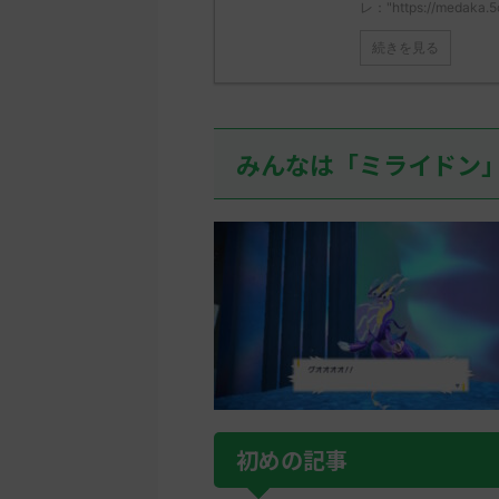
レ："https://medaka.5
続きを見る
みんなは「ミライドン
初めの記事