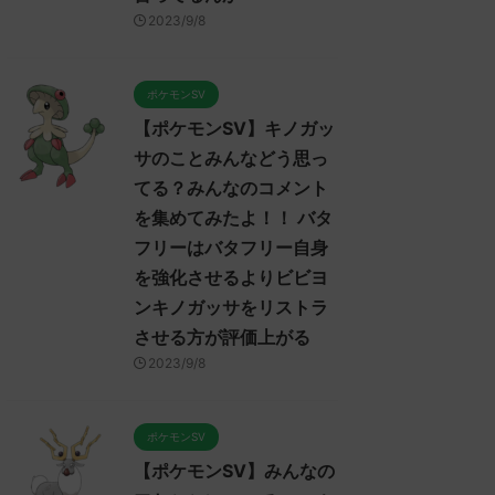
2023/9/8
2023/9/7
2023/9/7
みんなのア
【ポケモンSV】ポケモンSV
【ポケモンSV】み
ポケモンSV
コメントを
プレイヤーのトゲキッスに対
ンムーについてのコ
【ポケモンSV】キノガッ
 アヤシ
するコメント集！ ねばねば
集めました！！！ 
ル貼る就職
ネット、そんな悪くなさそう
セグレイブパオツツ
サのことみんなどう思っ
ないけどヤ
ではあるけど上取れたら劇的
か氷パ厨パみた
てる？みんなのコメント
キリンも悪
に有利になれるようなエース
みんなは「マンムー」
を集めてみたよ！！ バタ
だから今ひ
が今は見あたらない全盛期ポ
e
ReadMore
ReadMore
う思ってる？ 初めの記
りんシング
イヒガッサかトゲキッスが欲
フリーはバタフリー自身
レ："https://medaka.5ch
そうだけど
しい
/read.cgi/poke/168736
を強化させるよりビビヨ
ーワンな戦
みんなは「トゲキッス」について
応される人さん0188 01
ンキノガッサをリストラ
れないわボ
どう思ってる？ 初めの記事 元の
さん、君に決めた！ (ﾜｯ
ればバリア
させる方が評価上がる
ス
3624-t07I) 2023/06/22
合わせが面
レ："https://medaka.5ch.net/test
10:46:08.94ID:HKBzC
2023/9/8
んだけど
/read.cgi/poke/1685459114/" 反応
ー内定たすかる 名無しさ
」についてど
される人さん0919 0919 名無しさ
0241 名無しさん、君
記事 元のス
ん、君に決めた！ (ﾃﾃﾝﾃﾝﾃﾝ
(ｱｳｱｳｳｰ Sacd-DDVi)
ポケモンSV
ch.net/test
MM7f-faBw) 2023/06/01(木)
2023/06/22(木) 12:11: ...
【ポケモンSV】みんなの
459114/" 反応
23:53:19.96ID:X6LFL4hoM なんで
55 名無しさ
トゲキッスちゃんをパルデアに入