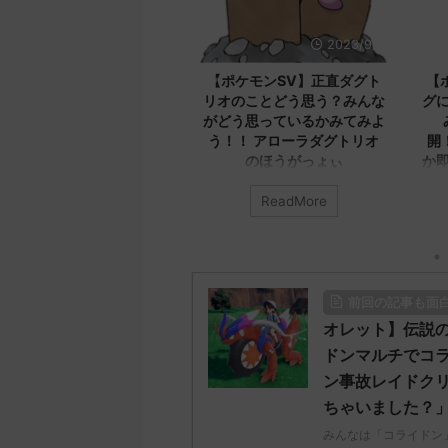
2023/9/12
2023/9/8
】最新版！！
【ポケモンSV】正直ダグト
【ポケモンSV
ついてのコメン
リオのことどう思う？みんな
グについてみん
！！ メカバ
がどう思っているかみてみよ
みんなのコメ
実装済みだから
う！！ アローラダグトリオ
開！！！ エク
してね
のほうがっょぃ
か即死だろ本気
か
ラス」について
みんなは「ダグトリオ」について
More
ReadMore
ReadMo
めの記事 元の
どう思ってる？ 初めの記事 元の
みんなは「エクスレ
ス
てどう思ってる？ 
a.5ch.net/test
レ："https://medaka.5ch.net/test
のス
687575951/" 反
/read.cgi/poke/1687925930/" 名
レ："https://medaka
8 0758 名無し
無しさん0701 0701 名無しさん、
/read.cgi/poke/168
前回の記事も面
ｻｻｸｯﾃﾛﾗ
君に決めた！ (ﾜｯﾁｮｲW e22c-
無しさん0890 08
/06/27(火)
t4wz) 2023/07/02(日)
君に決めた！ (ﾜｯﾁｮｲ
オレット】伝説
caIJFnkp セグレイ
18:28:06.00ID:O9D7O9iU0 リージ
NwUu) 2023/06/28
ドンマルチでコ
C75とか一番無
ョンでも何でもないのにただただ
01:07:00.69ID:oU
ン事故レイドク
る値だしなバン
ダグトリオと同じ種族値で弱くさ
レッグヘルムかっこ
ちゃいました？
い 名無しさん
れたウミトリオオとかもな 名無し
る 名無しさん0971 
名無しさん、君に決め
さん0702 0702 名無しさん、君に
ん、君に決めた！ (ﾜｯﾁ
みんなは「コライドン
決めた！ (ﾜｯﾁｮｲ ...
NwUu) 2023/06/28(