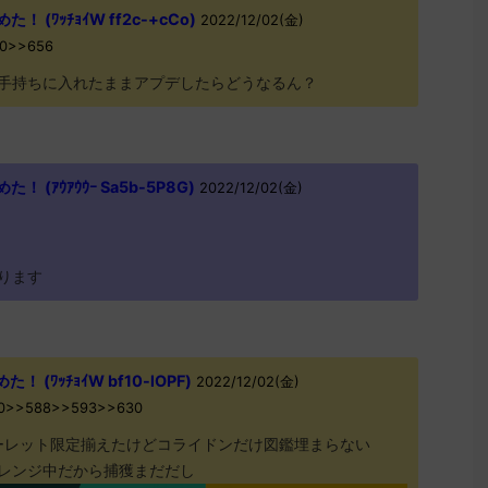
(ﾜｯﾁｮｲW ff2c-+cCo)
2022/12/02(金)
w0>>656
手持ちに入れたままアプデしたらどうなるん？
(ｱｳｱｳｳｰ Sa5b-5P8G)
2022/12/02(金)
ります
(ﾜｯﾁｮｲW bf10-lOPF)
2022/12/02(金)
Ew0>>588>>593>>630
ーレット限定揃えたけどコライドンだけ図鑑埋まらない
レンジ中だから捕獲まだだし