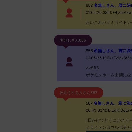
名無しさん、君に決めた！ 
653
01:05:20.38ID:+4jZmAx
おいこれバグミライドン
名無しさん656
名無しさん、君に決めた！ 
656
01:06:26.10ID:+TzMz3/8a
>>653
ポケモンホーム出禁にな
反応される人さん587
名無しさん、君に決めた！ 
587
00:43:33.16ID:zdRrGq
1日かけてどうにかスカ
ミライドンはウルボチャ