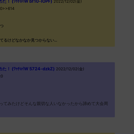
(ﾜｯﾁｮｲW bf10-lOPF)
2022/12/02(金)
w0>>614
つ
てるけどなかなか見つからない…
(ﾜｯﾁｮｲW 5724-dzkZ)
2022/12/02(金)
x0
ってみたけどそんな親切な人いなかったから諦めて大会周