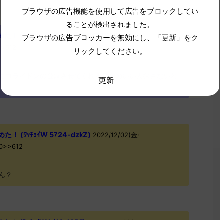
ブラウザの広告機能を使用して広告をブロックしてい
ることが検出されました。
(ｱｳｱｳｳｰ Sa5b-na20)
2022/12/02(金)
ブラウザの広告ブロッカーを無効にし、「更新」をク
>>612
リックしてください。
にコライドンの登録させてくれる都合のいい人探さないと
更新
 (ﾜｯﾁｮｲW 5724-dzkZ)
2022/12/02(金)
x0>>612
ん？