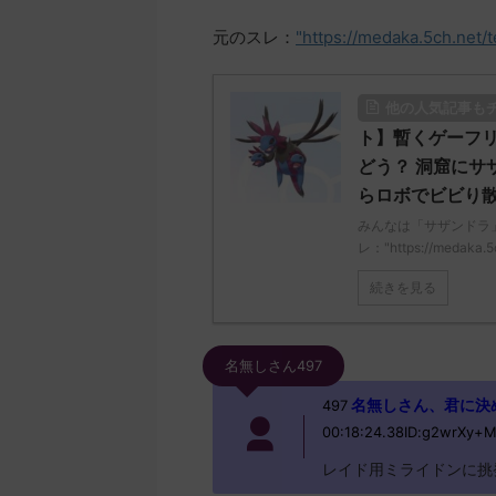
元のスレ：
"https://medaka.5ch.net/
他の人気記事も
ト】暫くゲーフ
どう？ 洞窟にサ
らロボでビビり散
みんなは「サザンドラ
レ："https://medaka.5
続きを見る
名無しさん497
名無しさん、君に決めた！ 
497
00:18:24.38ID:g2wrXy+
レイド用ミライドンに挑