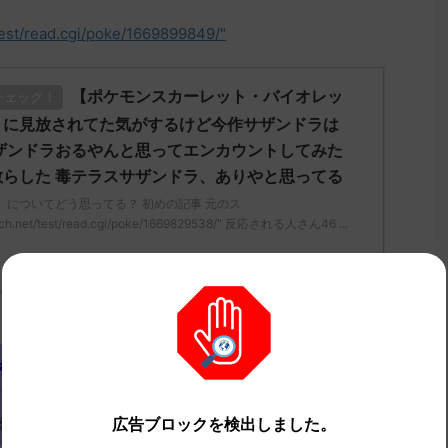
test/read.cgi/poke/1669899849/"
【ポケモンスカーレット・バイオレッ
チェック！
リに見放されてた気がするけど今作サザンドラは
ザンドラおるやんと思ってエンカウントしてみた
らした 毒テラスサザンドラ、ありやと思ってる
」についてどう思ってる？ 初めの記事 元のス
ch.net/test/read.cgi/poke/1669829538/" 反応される人さん46 ...
(ﾜｯﾁｮｲW d701-ftmJ)
2022/12/02(金)
M0
広告ブロックを検出しました。
発って必要？