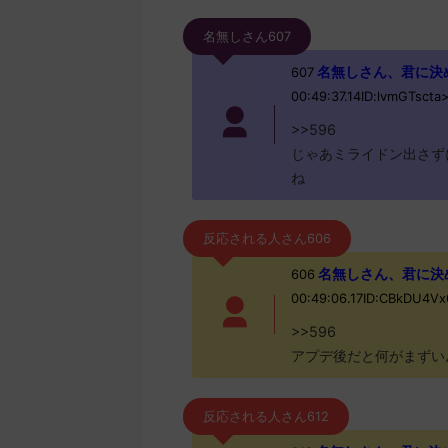
名無しさん607
名無しさん、君に決めた！ 
607
00:49:37.14ID:lvmGTscta
>>596
じゃあミライドン出さず
ね
反応される人さん606
名無しさん、君に決めた！
606
00:49:06.17ID:CBkDU4V
>>596
アプデ後だと何がまずい
反応される人さん612