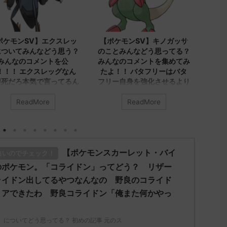
2023/9/8
2023/9/8
】エクスレッ
【ポケモンSV】キノガッサ
【ポケモンSV】
などう思う？
のことみんなどう思ってる？
ヤシシについての
ントを公
みんなのコメントを集めてみ
集めました！！！
スレッグなん
たよ！！ バタフリーはバタ
シ、ダブルでトリ
で言ってるん
フリー自身を強化させるより
先が1番かもしれ
ビビヨンキノガッサをリスト
レユータンとリキ
ラさせる方が評価上がる
くないトリル要員
re
ReadMore
ReadMor
ッグ」につい
とつインパクト足
初めの記事 元
みんなは「キノガッサ」について
ルでも悪くはなさ
どう思ってる？ 初めの記事 元の
アヤシシのオンリ
.5ch.net/test
ス
い方がどうにも練
7575951/" 名
レ："https://medaka.5ch.net/test
【ポケモンスカーレット・バイ
ディプレスさえあ
白いのでチェック！
90 名無しさん、
/read.cgi/poke/1687575951/" 反
ラッシュとの組み
W d56d-
応される人さん0623 0623 名無し
のポケモン。「コライドン」ってどう？ リザー
白くなりそうな
(水)
さん、君に決めた！ (ｱｳｱｳｳｰ
ライドン出してるやつなんなの 野良のコライド
I00NrJ0 エクス
Sa69-sI2x) 2023/06/27(火)
みんなは「アヤシシ
リアできたわ 野良コライドン「俺また何かやっ
いいから助か
08:19:23.39ID:KfVqw9Gna 胞子を
う思ってる？ 初めの
」
0971 名無しさ
覚え忘れたガッサさんあくびを覚
レ："https://medaka.5
ｮｲW b524-
え忘れたラウドボーンさん (´・
/read.cgi/poke/1685
」についてどう思ってる？ 初めの記事 元のス
水 ...
ω・｀) 名無しさん0624 0624 名
される人さん0055 00