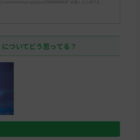
ch.net/test/read.cgi/poke/1669899849/" 名無しさん607 6 ...
無しさん、君に決めた！ (ﾜｯﾁｮｲW
ん、君に決めた！ (ｽｯﾌﾟ
05 ...
mLoM) 2023/05/31(水
07:36:52.19ID:+/6U
リージョンを輸送す
しぶりにヒスイの地
て、アヤシシ様でア
イして目の前が真っ
」についてどう思ってる？
そこそこいるだろうな
ん0 ...