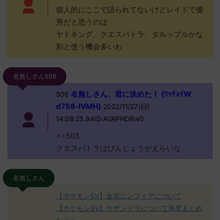
個人的にここで語られてないけどレイドで優
秀だと思うのは
ヤドキング、クエスパトラ、タルップルかな
割と使う機会多いわ
名無しさん506
名無しさん、君に決めた！ (ﾜｯﾁｮｲW
506
d758-lVMH)
2022/11/27(日)
14:08:25.94ID:AVAPHDRw0
>>503
クエスパトラはびんじょうがえらいな
名無しさん
【ポケモンSV】金策ニンフィアについて
【ポケモンSV】サザンドラについて再度まとめ