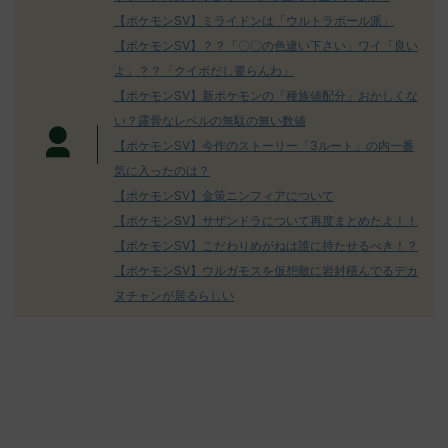
ん0702
無しさん0971 0971 名無しさん、君に
え忘れたガ
【ポケモンSV】ミライドンは「ウルトラボール派」
めた！ (ﾜｯﾁ
決めた！ (ﾜｯﾁｮｲW b524-NwUu)
たラウドボーン
【ポケモンSV】？？「〇〇の色違い下さい」ワイ「良い
2023/06/28(水 ...
しさん0624
決めた！ (ﾜｯﾁｮ
よ」？？「クイボだし要らんわ」
【ポケモンSV】新ポケモンの「種族値配分」おかしくな
い？露骨なレベルの無駄の無い数値
【ポケモンSV】今作のストーリー「3ルート」の内一番
気に入ったのは？
【ポケモンSV】金策ニンフィアについて
【ポケモンSV】サザンドラについて再度まとめたよ！！
【ポケモンSV】こだわりめがねは誰に持たせるべき！？
【ポケモンSV】ウルガモスを仮想敵に岩封積んでるデカ
ヌチャンが居るらしい