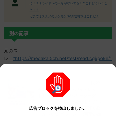
え！？ミライドンの人形が浮いてる！？これどういうこ
と！？
ガチでオススメのポケモンSVの攻略本はこれだ！
別の記事
元のス
レ：
"https://medaka.5ch.net/test/read.cgi/poke/1
669518781/"
【ポケ
他の人気記事もチェック！
モンスカーレット・バイオレッ
ト】氷タイプのジムリーダーグル
ーシャについてまとめたよ！ グル
ーシャの過去もっと掘り下げて欲
広告ブロックを検出しました。
しかったな グルーシャは可愛い顔