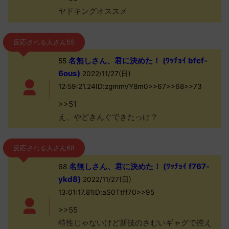
ヤドキングオススメ
反応される人さん55
名無しさん、君に決めた！ (ﾜｯﾁｮｲ bfcf-
55
6ous)
2022/11/27(日)
12:59:21.24ID:zgmmVY8m0>>67>>68>>73
>>51
え、やどきんぐできたっけ？
反応される人さん68
名無しさん、君に決めた！ (ﾜｯﾁｮｲ f767-
68
ykd8)
2022/11/27(日)
13:01:17.81ID:aS0Ttff70>>95
>>55
特性じゃないけど新技のさむいギャグで控え