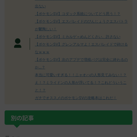
出ない
【ポケモンSV】コダック系統についてどう思う！？
【ポケモンSV】エスバレイドのびんじょうクエスパトラ
が鬱陶しい！
【ポケモンSV】ミカルゲ＝めんどくさい、許さない
【ポケモンSV】グレンアルマよ！エスバレイドで砕ける
なｗｗｗ
【ポケモンSV】次のアプデで増殖バグは完全に終わるの
か…？
本当に可愛いすぎる！！ニャオハの人形見てみない！？
え！？ミライドンの人形が浮いてる！？これどういうこ
と！？
ガチでオススメのポケモンSVの攻略本はこれだ！
別の記事