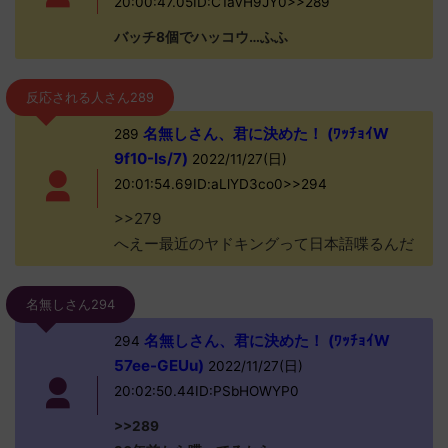
20:00:47.05ID:C1avH9JY0>>289
バッチ8個でハッコウ…ふふ
反応される人さん289
名無しさん、君に決めた！ (ﾜｯﾁｮｲW
289
9f10-Is/7)
2022/11/27(日)
20:01:54.69ID:aLlYD3co0>>294
>>279
へえー最近のヤドキングって日本語喋るんだ
名無しさん294
名無しさん、君に決めた！ (ﾜｯﾁｮｲW
294
57ee-GEUu)
2022/11/27(日)
20:02:50.44ID:PSbHOWYP0
>>289