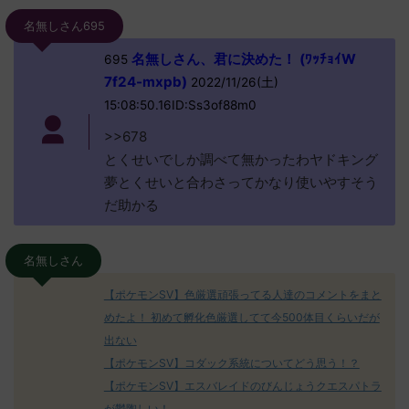
名無しさん695
名無しさん、君に決めた！ (ﾜｯﾁｮｲW
695
7f24-mxpb)
2022/11/26(土)
15:08:50.16ID:Ss3of88m0
>>678
とくせいでしか調べて無かったわヤドキング
夢とくせいと合わさってかなり使いやすそう
だ助かる
名無しさん
【ポケモンSV】色厳選頑張ってる人達のコメントをまと
めたよ！ 初めて孵化色厳選してて今500体目くらいだが
出ない
【ポケモンSV】コダック系統についてどう思う！？
【ポケモンSV】エスバレイドのびんじょうクエスパトラ
が鬱陶しい！