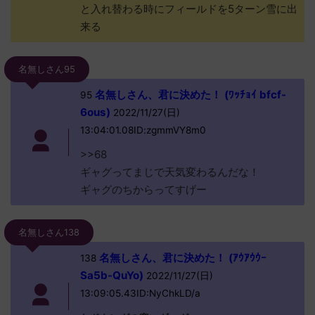
と入れ替わる時にフィールドを5ターン雪に出
来る
名無しさん95
名無しさん、君に決めた！ (ﾜｯﾁｮｲ bfcf-
95
6ous)
2022/11/27(日)
13:04:01.08ID:zgmmVY8m0
>>68
ギャグってまじで天気変わるんだな！
ギャグのちからってすげー
名無しさん138
名無しさん、君に決めた！ (ｱｳｱｳｳｰ
138
Sa5b-QuYo)
2022/11/27(日)
13:09:05.43ID:NyChkLD/a