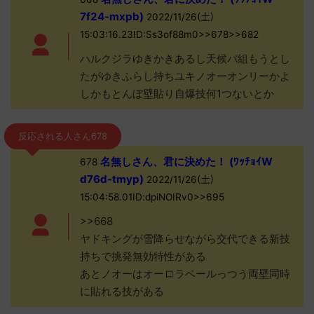
7f24-mxpb)
2022/11/26(土)
15:03:16.23ID:Ss3of88m0>>678>>682
ハルクジラゆきかきあるし天候パ組もうとし
たがゆきふらし持ちユキノオーオンリーかよ
しかもとんぼ壁貼り自爆技何1つないとか
反応される人さん678
名無しさん、君に決めた！ (ﾜｯﾁｮｲW
678
d76d-tmyp)
2022/11/26(土)
15:04:58.01ID:dpiNOIRv0>>695
>>668
ヤドキングが雪降らせながら交代できる新技
持ちで挑発無効特性がある
あとノオーはオーロラベールっつう両壁同時
に貼れる技がある