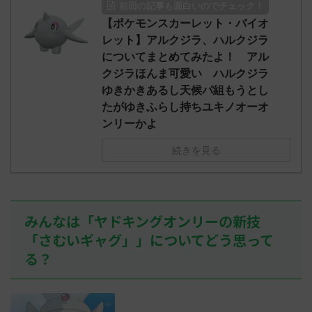
前回の記事も面白いのでチェック！
O9iU0 リージョ
2023/06/28(水)
に決めた！ (ｱｳ
だただダグト
【ポケモンスカーレット・バイオ
01:07:00.69ID:oUI00NrJ0 エクスレ
2023/06/27
されたウミト
ッグヘルムかっこいいから助かる 名
08:19:23.
レット】アルクジラ、ハルクジラ
ん0702
無しさん0971 0971 名無しさん、君に
え忘れたガ
についてまとめてみたよ！ アル
めた！ (ﾜｯﾁ
決めた！ (ﾜｯﾁｮｲW b524-NwUu)
たラウドボーン
クジラほんま可愛い ハルクジラ
2023/06/28(水 ...
しさん0624
ゆきかきあるし天候パ組もうとし
決めた！ (ﾜｯﾁｮ
たがゆきふらし持ちユキノオーオ
ンリーかよ
続きを見る
みんなは「ヤドキングオンリーの新技
「さむいギャグ」」についてどう思って
る？