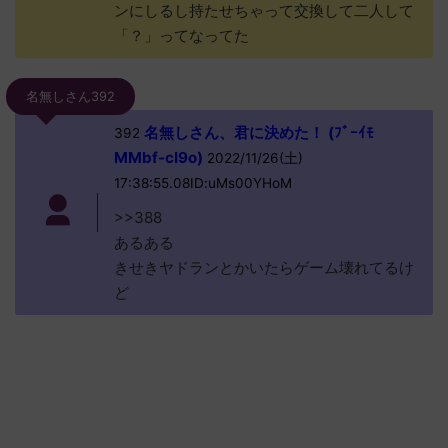
ンにしるし持たせちゃって交換して二人して
「？」ってなってた
名無しさん392
名無しさん、君に決めた！ (ﾌﾞｰｲﾓ
392
MMbf-cI9o)
2022/11/26(土)
17:38:55.08ID:uMs00YHoM
>>388
あるある
きせきヤドランとかいたらゲーム壊れてるけ
ど