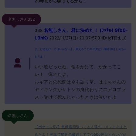
20年前から喋ってるから…
名無しさん332
名無しさん、君に決めた！ (ﾜｯﾁｮｲ 9fb6-
332
L9hK)
2022/11/27(日) 20:07:57.81ID:1cTj0tLL0
まーけるわけーにはいかないよ。変えることの 出来ない 運命 抱きしめちゃ
おうよ！
いい歌だったね。命をかけて、かかってこ
い！ 痺れたよ。
ルギアとの死闘は今も語り草。はまちゃんの
ヤドキングがサトシの身代わりにエアロブラ
スト受けて死んじゃったときは泣いたよ
名無しさん
【ポケモンSV】色厳選頑張ってる人達のコメントをまと
めたよ！ 初めて孵化色厳選してて今500体目くらいだが