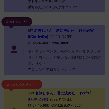
ヤドキングの寒いギャグ…
浜ちゃんディスってます？？？？
名無しさん157
名無しさん、君に決めた！ (ﾜｯﾁｮｲW
157
9f2c-lwDu)
2022/11/27(日)
13:12:24.00ID:PVmCkntc0
ギャグヤドキングからの雪かきハルクジラ使
おうと思ったけど弱いなと瞬時に分かる数値
の足りなさ
アロコンとアロサンド返して
反応される人さん503
名無しさん、君に決めた！ (ﾜｯﾁｮｲ
503
d789-Z2Iz)
2022/11/27(日)
14:07:40.16ID:KMNL2sBa0>>506