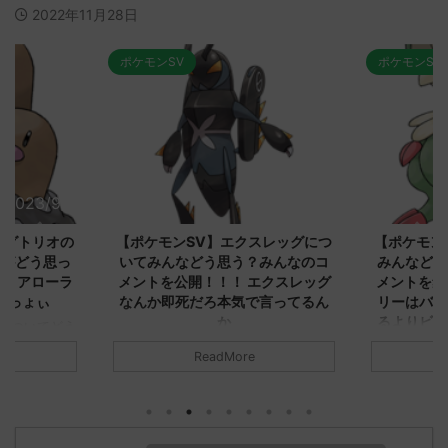
2022年11月28日
ポケモンSV
ポケモンSV
2023/9/8
2023/9/8
ダグトリオの
【ポケモンSV】エクスレッグにつ
【ポケモン
ながどう思っ
いてみんなどう思う？みんなのコ
みんなどう
！ アローラ
メントを公開！！！ エクスレッグ
メントを集
がっょぃ
なんか即死だろ本気で言ってるん
リーはバタ
か
るよりビビ
についてどう
トラさ
元のス
みんなは「エクスレッグ」についてど
ReadMore
.net/test/re
う思ってる？ 初めの記事 元のス
みんなは「
930/" 名無しさ
レ："https://medaka.5ch.net/test/re
思ってる？ 
さん、君に決め
ad.cgi/poke/1687575951/" 名無しさ
レ："https://
z)
ん0890 0890 名無しさん、君に決め
ad.cgi/pok
た！ (ﾜｯﾁｮｲW d56d-NwUu)
る人さん062