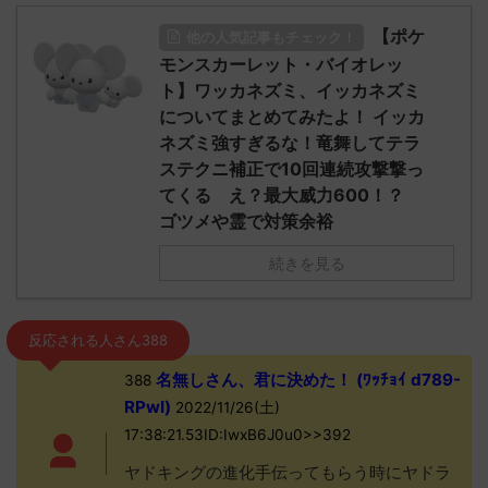
【ポケ
他の人気記事もチェック！
モンスカーレット・バイオレッ
ト】ワッカネズミ、イッカネズミ
についてまとめてみたよ！ イッカ
ネズミ強すぎるな！竜舞してテラ
ステクニ補正で10回連続攻撃撃っ
てくる え？最大威力600！？
ゴツメや霊で対策余裕
続きを見る
反応される人さん388
名無しさん、君に決めた！ (ﾜｯﾁｮｲ d789-
388
RPwI)
2022/11/26(土)
17:38:21.53ID:IwxB6J0u0>>392
ヤドキングの進化手伝ってもらう時にヤドラ