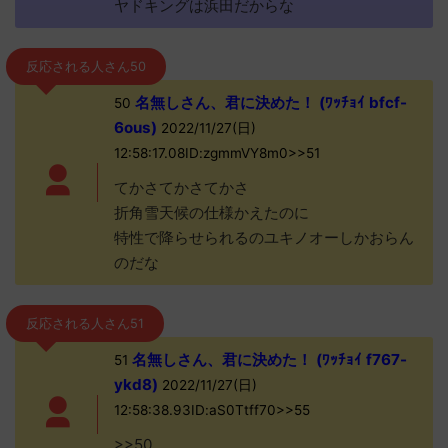
ヤドキングは浜田だからな
反応される人さん50
名無しさん、君に決めた！ (ﾜｯﾁｮｲ bfcf-
50
6ous)
2022/11/27(日)
12:58:17.08ID:zgmmVY8m0>>51
てかさてかさてかさ
折角雪天候の仕様かえたのに
特性で降らせられるのユキノオーしかおらん
のだな
反応される人さん51
名無しさん、君に決めた！ (ﾜｯﾁｮｲ f767-
51
ykd8)
2022/11/27(日)
12:58:38.93ID:aS0Ttff70>>55
>>50