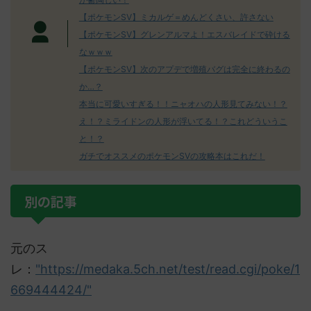
【ポケモンSV】ミカルゲ＝めんどくさい、許さない
【ポケモンSV】グレンアルマよ！エスバレイドで砕ける
なｗｗｗ
【ポケモンSV】次のアプデで増殖バグは完全に終わるの
か…？
本当に可愛いすぎる！！ニャオハの人形見てみない！？
え！？ミライドンの人形が浮いてる！？これどういうこ
と！？
ガチでオススメのポケモンSVの攻略本はこれだ！
別の記事
元のス
レ：
"https://medaka.5ch.net/test/read.cgi/poke/1
669444424/"