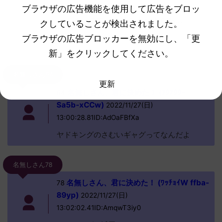
ブラウザの広告機能を使用して広告をブロッ
してるけど男の娘というよりイナ
イレのフブキ枠なんだよなあ...
クしていることが検出されました。
ブラウザの広告ブロッカーを無効にし、「更
続きを見る
新」をクリックしてください。
名無しさん64
更新
名無しさん、君に決めた！ (ｱｳｱｳｳｰ
64
Sa5b-xCCw)
2022/11/27(日)
13:00:28.81ID:AdOaFBfXa
ヤドキングのさむいギャグってなんだよ
名無しさん78
名無しさん、君に決めた！ (ﾜｯﾁｮｲW ffba-
78
89yp)
2022/11/27(日)
13:02:02.41ID:AmqwT3iy0