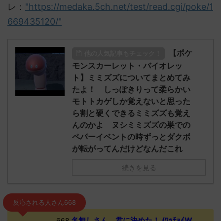
レ：
"https://medaka.5ch.net/test/read.cgi/poke/1
669435120/"
【ポケ
他の人気記事もチェック！
モンスカーレット・バイオレッ
ト】ミミズズについてまとめてみ
たよ！ しっぽきりって柔らかい
モトトカゲしか覚えないと思った
ら割と硬くできるミミズズも覚え
んのかよ ヌシミミズズの巣での
ペパーイベントの時ずっとダクボ
が転がってんだけどなんだこれ
続きを見る
反応される人さん668
名無しさん、君に決めた！ (ﾜｯﾁｮｲW
668