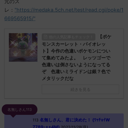
元のス
レ：
"https://medaka.5ch.net/test/read.cgi/poke/1
669565915/"
【ポケ
他の人気記事もチェック！
モンスカーレット・バイオレッ
ト】今作の色違いポケモンについ
て集めてみたよ。 レッツゴーで
色違いは倒さないようになってる
ぞ 色違いミライドンは銀？色で
メタリックだな
続きを見る
名無しさん113
名無しさん、君に決めた！ (ﾜｯﾁｮｲW
113
7789-++4M)
2022/11/28(月)