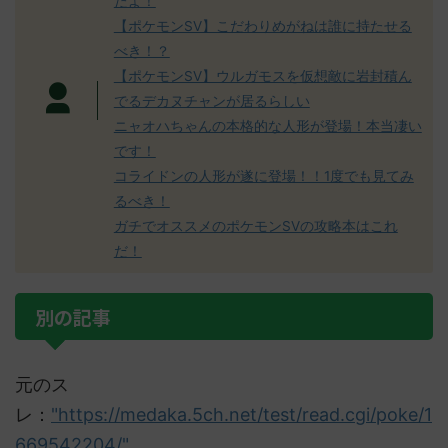
たよ！
【ポケモンSV】こだわりめがねは誰に持たせる
べき！？
【ポケモンSV】ウルガモスを仮想敵に岩封積ん
でるデカヌチャンが居るらしい
ニャオハちゃんの本格的な人形が登場！本当凄い
です！
コライドンの人形が遂に登場！！1度でも見てみ
るべき！
ガチでオススメのポケモンSVの攻略本はこれ
だ！
別の記事
元のス
レ：
"https://medaka.5ch.net/test/read.cgi/poke/1
669542204/"