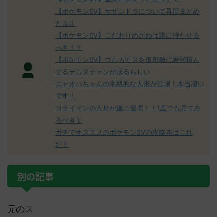
【ポケモンSV】サザンドラについて再度まとめ
たよ！
【ポケモンSV】こだわりめがねは誰に持たせる
べき！？
【ポケモンSV】ウルガモスを仮想敵に岩封積ん
でるデカヌチャンが居るらしい
ニャオハちゃんの本格的な人形が登場！本当凄い
です！
コライドンの人形が遂に登場！！1度でも見てみ
るべき！
ガチでオススメのポケモンSVの攻略本はこれ
だ！
別の記事
元のス