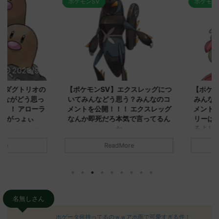
ポケモンSV
ポケモンSV
2023/9/8
2023/9/8
ダグトリオの
【ポケモンSV】エクスレッグにつ
【ポケモン
ながどう思っ
いてみんなどう思う？みんなのコ
みんなどう
！ アローラ
メントを公開！！！ エクスレッグ
メントを集
がっょぃ
なんか即死だろ本気で言ってるん
リーはバタ
か
るよりビビ
についてどう
トラさ
元のス
みんなは「エクスレッグ」についてど
ReadMore
.net/test/re
う思ってる？ 初めの記事 元のス
みんなは「
930/" 名無しさ
レ："https://medaka.5ch.net/test/re
思ってる？ 
さん、君に決め
ad.cgi/poke/1687575951/" 名無しさ
レ："https://
z)
ん0890 0890 名無しさん、君に決め
ad.cgi/pok
た！ (ﾜｯﾁｮｲW d56d-NwUu)
る人さん062
O9iU0 リージョ
2023/06/28(水)
に決めた！ (ｱｳ
名無しさん
だただダグト
01:07:00.69ID:oUI00NrJ0 エクスレ
2023/06/27
されたウミト
ッグヘルムかっこいいから助かる 名
08:19:23.
ホゲータ何持ってるのｗｗアホ面で可愛すぎる件！