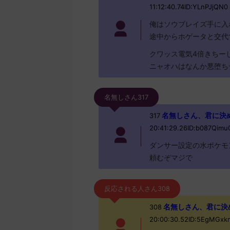
11:12:40.74ID:YLnPJjQN0
俺はソウブレイズ手に入
途中からホゲータと交代
クワッス電気4倍きちー
ニャオハはなんか悪堕ち
名無しさん317
名無しさん、君に決めた！ 
317
20:41:29.26ID:b087Qimu
ダンサー設定の水ポケモ
頼むぞマジで
反応される人さん308
名無しさん、君に決めた！ 
308
20:00:30.52ID:5EgMGxk