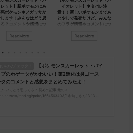
ポケモンスカーレット・バ
【ポケモンスカーレット・バ
【ポ
オレット】新ポケモンにあ
イオレット】ネタバレ注
イオ
害悪ポケモンキノガッサが
意！！新しいポケモンまであ
につ
活します！みんなはどう思
と少しで発売だけど、みんな
る？
てる？コメントや感想につ
のフラゲ情報やコメントにつ
いてまとめてみたよ！
いてまとめてみたよ！
みんな
ReadMore
ReadMore
なは「キノガッサ」について
みんなは「ポケモン新作のフラゲ
どう思
思ってる？ 初めの記事 元の
情報」についてどう思ってる？ 初
ス
めの記事 元のス
レ："htt
ttps://medaka.5ch.net/test
レ："https://medaka.5ch.net/test
/read.
d.cgi/poke/1668091010/" 名無
/read.cgi/poke/1668063975/" 反
無しさ
【ポケモンスカーレット・バイ
白いのでチェック！
ん577 577 名無しさん、君に
応される人さん238 238 名無しさ
に決めた！
！ (ﾜｯﾁｮｲW d2cf-g68G)
ん、君に決めた！ (ﾜｯﾁｮｲW 693c-
2022/1
イプのホゲータがかわいい！第2進化は炎ゴース
/11/11(金)
8fVg) 2022/11/10(木)
12:19
ータのコメントと感想をまとめてみたよ！
2:35.78ID:gOuimzls0 麻痺弱
16:32:20.95ID:kBvc95pc0>>271
の先生
についてどう思ってる？ 初めの記事 元のス
wっぱキノガッサさんだよね
ハルクジラは4.5mあって 上から
590
ch.net/test/read.cgi/poke/1664563403/" 名無しさん13 13 ...
しさん679 679 名無しさん、
のアングルは大きく見えるのに横
た！ (ｱ
めた！ (ﾜｯﾁｮｲW a924-
からだと奥の人とそう変わらない
2022/1
 2022/11/11(金) 01:4 ...
ようにみえる。 今作はバトル ...