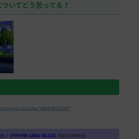
についてどう思ってる？
test/read.cgi/poke/1664563403/"
(ﾜｯﾁｮｲW c36d-OLU2)
2022/10/01(土)