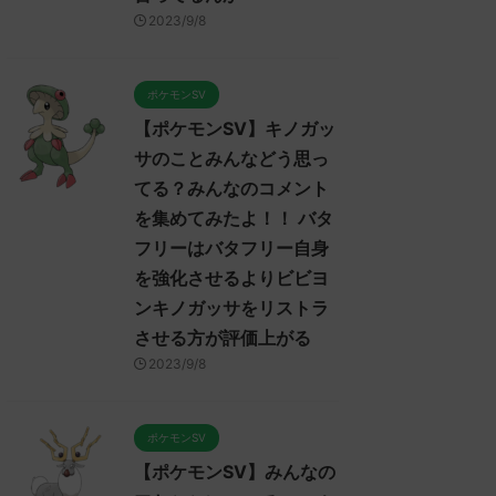
ケモンスカーレット・バ
【ポケモンスカーレット・バ
【ポケ
2023/9/8
レット】「ジニア先生」
イオレット】イベントテラレ
イオレ
いてみんなどう思って
イドバトルのイベントについ
ンのイ
コメントや感想、考察を
てみんなどう思ってる？コメ
どう思
集めたよ！
ントや感想、考察を集めた
想
ポケモンSV
よ！
は「ジニア先生」について
みんな
【ポケモンSV】キノガッ
ReadMore
ReadMore
ってる？ 初めの記事 元の
みんなは「イベントテラレイドバ
ついてど
サのことみんなどう思っ
トルのイベント」についてどう思
元のス
ps://medaka.5ch.net/test
ってる？ 初めの記事 元のス
レ："http
てる？みんなのコメント
cgi/poke/1667704966/" 名
レ："https://medaka.5ch.net/test
/read.c
を集めてみたよ！！ バタ
ん808 808 名無しさん、君
/read.cgi/poke/1667704966/" 反
無しさん
フリーはバタフリー自身
 (ｱｳｱｳｳｰ Sacd-DNqj)
応される人さん296 296 名無しさ
に決めた！ 
1/07(月)
ん、君に決めた！ (ﾜｯﾁｮｲW d5cf-
2022/11
を強化させるよりビビヨ
:06.72ID:ymKXAz9Ea 保健室
VcPs) 2022/11/06(日)
23:03:4
ンキノガッサをリストラ
とかかな 反応される人さん
23:17:14.67ID:BaCNESpx0>>311
リザー
させる方が評価上がる
 590 名無しさん、君に決め
goイベントでコイン簡単に集めら
やつやん 
ｳｱｳｳｰ Sacd-IFVF)
れるとかじゃないと進化キツイぞ
しさん、君
2023/9/8
1/07(月) 10:02:07. ...
反応される人さん311 311 名無し
9202-m3p
さん、君に決めた！ ( ...
ポケモンSV
【ポケモンSV】みんなの