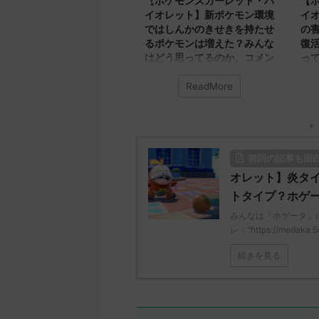
ポケモンスカーレット・バ
【ポケモンスカーレット・バ
【
イオレット】発売日まで1週
イオレット】新ポケモン環境
イ
のみんなのウキウキなコメ
ではしんかのきせきを持たせ
の
トを集めてみました！！楽
るポケモンは増えた？みんな
復
みに待っているみんなのコ
はどう思ってるのか、コメン
っ
メントをみてみよう！
トや感想についてまとめてみ
たよ！
ReadMore
ReadMore
んなは「発売1日前の新作ポケ
みん
ンについて」についてどう思っ
みんなは「しんかのきせき」につ
どう
る？ 初めの記事 元のス
いてどう思ってる？ 初めの記事
ス
"https://medaka.5ch.net/test
元のス
レ："h
ead.cgi/poke/1668249058/" 反
レ："https://medaka.5ch.net/test
/rea
前回の記事も面
される人さん413 413 名無しさ
/read.cgi/poke/1668141677/" 反応
しさ
君に決めた！ (ﾜｯﾁｮｲW 0de8-
される人さん707 707 名無しさ
決めた
オレット】炎タ
pL) 2022/11/12(土)
ん、君に決めた！ (ﾎﾟｷｯｰW 4110-
2022
トタイプ？ホゲ
:47:41.10ID:8f6XcDzW0>>421
lQHy) 2022/11/11(金)
01:2
みんなは「ホゲータ」
める順自由でどこでも行けるん
17:21:14.92ID:qI31lxQT01111>>73
体化
レ："https://medaka.5
っけ旅パ用ポケモン全部捕獲し
9 ストライク 輝石持たせると最強
名無
から進められるやん神かよ 名無
種族値(なおタイプ) ハッサム それ
君に決
続きを見る
ん421 421 名無しさん、 ...
いけバレパンマン バサギリ 攻撃
+Mc2)
しながらステロ撒ける人 み ...