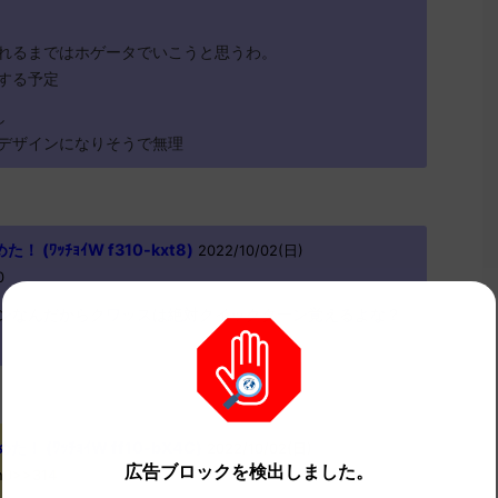
れるまではホゲータでいこうと思うわ。
する予定
し
デザインになりそうで無理
(ﾜｯﾁｮｲW f310-kxt8)
2022/10/02(日)
0
ンなんだからクワッスは絶対クイックターン覚えるよな？
(ﾜｯﾁｮｲW ff10-bX4C)
2022/10/02(日)
広告ブロックを検出しました。
n0>>314