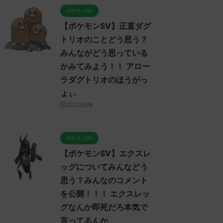
ポケモンSV
【ポケモンSV】正直ダグ
トリオのことどう思う？
みんながどう思っている
かみてみよう！！ アロー
ラダグトリオのほうがっ
ょぃ
2023/9/8
ポケモンSV
ンスカーレット・バイオレッ
ポケモンスカーレット・バイオレッ
ポケモン
【ポケモンSV】エクスレ
前
ト発売前
ト発売前
ッグについてみんなどう
思う？みんなのコメント
を公開！！！ エクスレッ
2022/11/11
2022/11/11
グなんか即死だろ本気で
言ってるんか