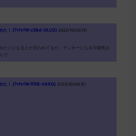
 (ﾜｯﾁｮｲW c36d-OLU2)
2022/10/03(月)
みたいになるとか言われてるが、ヤンキーになる可能性は
りで
(ﾜｯﾁｮｲW ff59-hXXO)
2022/10/03(月)