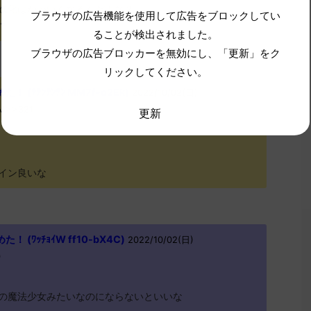
進化はかわいくなるんだよな？
ブラウザの広告機能を使用して広告をブロックしてい
？
ることが検出されました。
ブラウザの広告ブロッカーを無効にし、「更新」をク
リックしてください。
(ﾃﾃﾝﾃﾝﾃﾝ MM7f-o2Ek)
2022/10/02(日)
SM>>321
更新
イン良いな
(ﾜｯﾁｮｲW ff10-bX4C)
2022/10/02(日)
0
の魔法少女みたいなのにならないといいな