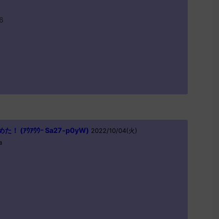
6
(ｱｳｱｳｳｰ Sa27-p0yW)
2022/10/04(火)
a