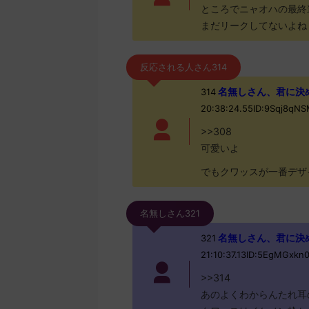
ところでニャオハの最終
まだリークしてないよね
反応される人さん314
名無しさん、君に決めた！ 
314
20:38:24.55ID:9Sqj8qN
>>308
可愛いよ
でもクワッスが一番デザ
名無しさん321
名無しさん、君に決めた！ 
321
21:10:37.13ID:5EgMGxkn
>>314
あのよくわからんたれ耳