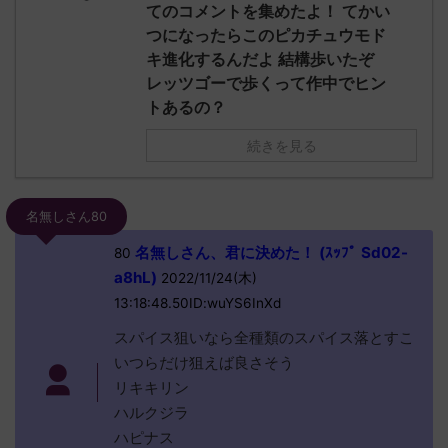
てのコメントを集めたよ！ てかい
つになったらこのピカチュウモド
キ進化するんだよ 結構歩いたぞ
レッツゴーで歩くって作中でヒン
トあるの？
続きを見る
名無しさん80
名無しさん、君に決めた！ (ｽｯﾌﾟ Sd02-
80
a8hL)
2022/11/24(木)
13:18:48.50ID:wuYS6InXd
スパイス狙いなら全種類のスパイス落とすこ
いつらだけ狙えば良さそう
リキキリン
ハルクジラ
ハピナス