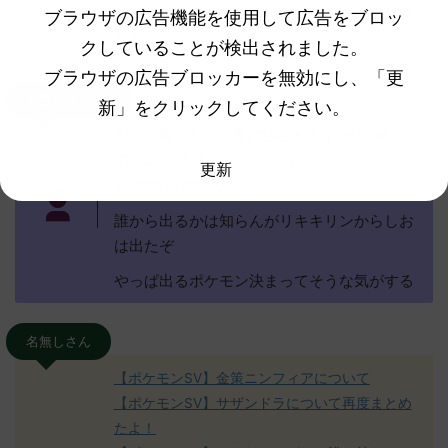
い。リククラゲとリキキリンとスナノケガワ
ブラウザの広告機能を使用して広告をブロッ
最高
クしていることが検出されました。
ブラウザの広告ブロッカーを無効にし、「更
名無しさん416
新」をクリックしてください。
名無しさん、君に決めた！ (ﾜｯﾁｮｲW
416
5724-QPAr)
2022/11/23(水)
更新
16:08:07.79ID:n92eAyLM0
誰から出るかは知らんがリキキリンからしお
は出たぞ
やっぱ出るポケモン決まってそうな気がする
名無しさん
【ポケモンSV】金策ニンフィアについて
【ポケモンSV】サザンドラについて再度まとめ
たよ！