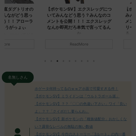
ダグトリオの
【ポケモンSV】エクスレッグにつ
【ポケモン
ながどう思っ
いてみんなどう思う？みんなのコ
みんなどう
！ アローラ
メントを公開！！！ エクスレッグ
メントを集
がっょぃ
なんか即死だろ本気で言ってるん
リーはバタ
か
るよりビビ
についてどう
トラさ
元のス
みんなは「エクスレッグ」についてど
ReadMore
.net/test/re
う思ってる？ 初めの記事 元のス
みんなは「
930/" 名無しさ
レ："https://medaka.5ch.net/test/re
思ってる？ 
さん、君に決め
ad.cgi/poke/1687575951/" 名無しさ
レ："https://
z)
ん0890 0890 名無しさん、君に決め
ad.cgi/pok
た！ (ﾜｯﾁｮｲW d56d-NwUu)
る人さん062
O9iU0 リージョ
2023/06/28(水)
に決めた！ (ｱｳ
名無しさん
だただダグト
01:07:00.69ID:oUI00NrJ0 エクスレ
2023/06/27
されたウミト
ッグヘルムかっこいいから助かる 名
08:19:23.
ホゲータ何持ってるのｗｗアホ面で可愛すぎる件！
ん0702
無しさん0971 0971 名無しさん、君に
え忘れたガ
【ポケモンSV】ミライドンは「ウルトラボール派」
めた！ (ﾜｯﾁ
決めた！ (ﾜｯﾁｮｲW b524-NwUu)
たラウドボーン
【ポケモンSV】？？「〇〇の色違い下さい」ワイ「良い
2023/06/28(水 ...
しさん0624
決めた！ (ﾜｯﾁｮ
よ」？？「クイボだし要らんわ」
【ポケモンSV】新ポケモンの「種族値配分」おかしくな
い？露骨なレベルの無駄の無い数値
【ポケモンSV】今作のストーリー「3ルート」の内一番