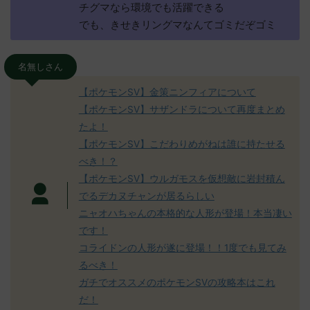
チグマなら環境でも活躍できる
でも、きせきリングマなんてゴミだぞゴミ
名無しさん
【ポケモンSV】金策ニンフィアについて
【ポケモンSV】サザンドラについて再度まとめ
たよ！
【ポケモンSV】こだわりめがねは誰に持たせる
べき！？
【ポケモンSV】ウルガモスを仮想敵に岩封積ん
でるデカヌチャンが居るらしい
ニャオハちゃんの本格的な人形が登場！本当凄い
です！
コライドンの人形が遂に登場！！1度でも見てみ
るべき！
ガチでオススメのポケモンSVの攻略本はこれ
だ！