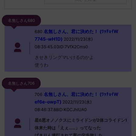
名無しさん680
名無しさん、君に決めた！ (ﾜｯﾁｮｲW
680
7745-wH1D)
2022/11/23(水)
08:35:45.03ID:7VfX2Cms0
きせきリングマいけるのかよ
使うわ
名無しさん706
名無しさん、君に決めた！ (ﾜｯﾁｮｲW
706
ef6e-owpT)
2022/11/23(水)
08:46:37.88ID:KGCJhIUA0
星6悪オノノクスにミライドンが2体コライドン1
体来た時は「えぇ……」ってなった
げきりん連打されて案の定失敗した