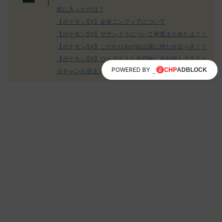
気に入ったのは？
【ポケモンSV】金策ニンフィアについて
【ポケモンSV】サザンドラについて再度まとめたよ！！
【ポケモンSV】こだわりめがねは誰に持たせるべき！？
【ポケモンSV】ウルガモスを仮想敵に岩封積んでるデカ
POWERED BY
ヌチャンが居るらしい