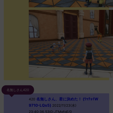
名無しさん420
名無しさん、君に決めた！ (ﾜｯﾁｮｲW
420
9710-LQs5)
2022/11/23(水)
23:40:36.53ID:JTMqfqE/0