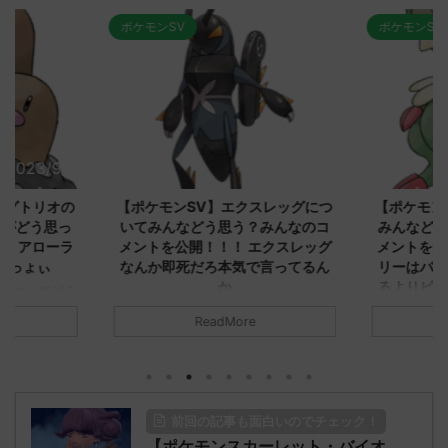
ポケモンSV
ポケモンSV
2023/9/8
2023/9/8
ダグトリオの
【ポケモンSV】エクスレッグにつ
【ポケモン
ながどう思っ
いてみんなどう思う？みんなのコ
みんなどう
！ アローラ
メントを公開！！！ エクスレッグ
メントを集
がっょぃ
なんか即死だろ本気で言ってるん
リーはバタ
か
るよりビビ
についてどう
トラさ
元のス
みんなは「エクスレッグ」についてど
ReadMore
.net/test/re
う思ってる？ 初めの記事 元のス
みんなは「
930/" 名無しさ
レ："https://medaka.5ch.net/test/re
思ってる？ 
さん、君に決め
ad.cgi/poke/1687575951/" 名無しさ
レ："https://
z)
ん0890 0890 名無しさん、君に決め
ad.cgi/pok
た！ (ﾜｯﾁｮｲW d56d-NwUu)
る人さん062
前回の記事も面白いのでチェック！
O9iU0 リージョ
2023/06/28(水)
に決めた！ (ｱｳ
だただダグト
【ポケモンスカーレット・バイオ
01:07:00.69ID:oUI00NrJ0 エクスレ
2023/06/27