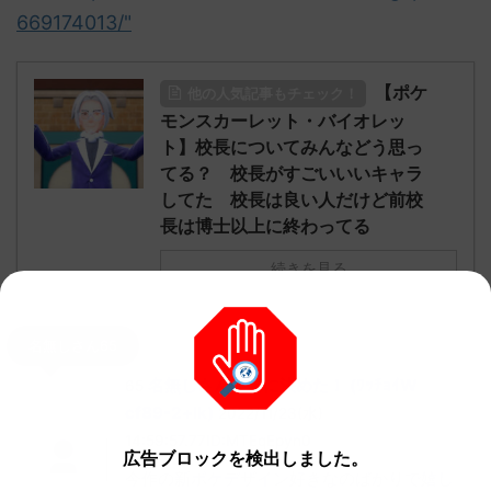
669174013/"
【ポケ
他の人気記事もチェック！
モンスカーレット・バイオレッ
ト】校長についてみんなどう思っ
てる？ 校長がすごいいいキャラ
してた 校長は良い人だけど前校
長は博士以上に終わってる
続きを見る
名無しさん65
名無しさん、君に決めた！ (ﾜｯﾁｮｲW
65
cf89-2+lk)
2022/11/23(水)
14:59:57.77ID:MTEqEpyn0
広告ブロックを検出しました。
今作の新ポケデザイン好きなのばかりで嬉し