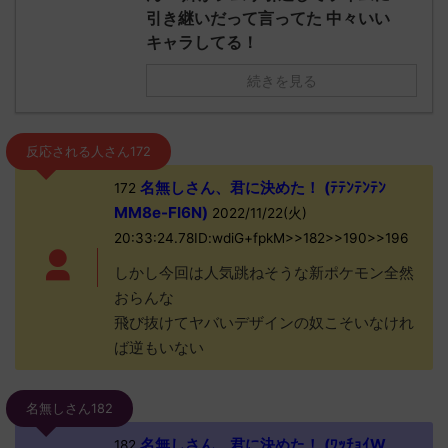
引き継いだって言ってた 中々いい
キャラしてる！
続きを見る
反応される人さん172
名無しさん、君に決めた！ (ﾃﾃﾝﾃﾝﾃﾝ
172
MM8e-FI6N)
2022/11/22(火)
20:33:24.78ID:wdiG+fpkM>>182>>190>>196
しかし今回は人気跳ねそうな新ポケモン全然
おらんな
飛び抜けてヤバいデザインの奴こそいなけれ
ば逆もいない
名無しさん182
名無しさん、君に決めた！ (ﾜｯﾁｮｲW
182