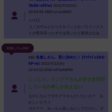
3b8d-sE5w)
2022/11/22(火)
20:34:59.48ID:LyLaciMD0
>>172
コノヨザルとかリキキリンとかパラドックス
とか既存弄ったポケは良いけど新規はなあ
名無しさん682
名無しさん、君に決めた！ (ﾜｯﾁｮｲ c2b6-
682
KP+k)
2022/11/22(火)
22:03:53.00ID:mFOuPpfN0
こっしり、リングマさんがきせき対応
しているの草しか生えない
なのになんでガチグマさんがいないの？ お
かしいだろう
ガチグマ、めっちゃ楽しみにしてたのに。ガ