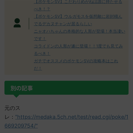
【ポケモンSV】こだわりめがねは誰に持たせる
べき！？
【ポケモンSV】ウルガモスを仮想敵に岩封積ん
でるデカヌチャンが居るらしい
ニャオハちゃんの本格的な人形が登場！本当凄い
です！
コライドンの人形が遂に登場！！1度でも見てみ
るべき！
ガチでオススメのポケモンSVの攻略本はこれ
だ！
別の記事
元のス
レ：
"https://medaka.5ch.net/test/read.cgi/poke/1
669209754/"