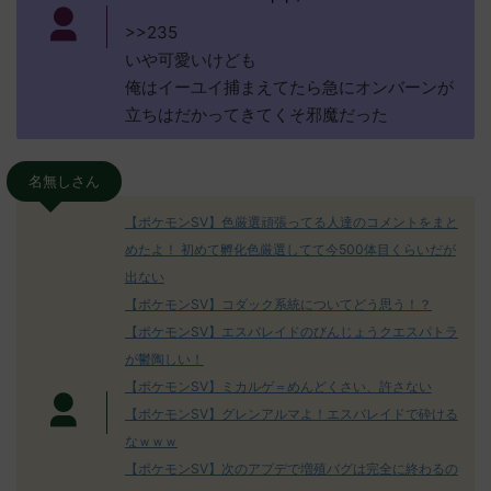
>>235
いや可愛いけども
俺はイーユイ捕まえてたら急にオンバーンが
立ちはだかってきてくそ邪魔だった
名無しさん
【ポケモンSV】色厳選頑張ってる人達のコメントをまと
めたよ！ 初めて孵化色厳選してて今500体目くらいだが
出ない
【ポケモンSV】コダック系統についてどう思う！？
【ポケモンSV】エスバレイドのびんじょうクエスパトラ
が鬱陶しい！
【ポケモンSV】ミカルゲ＝めんどくさい、許さない
【ポケモンSV】グレンアルマよ！エスバレイドで砕ける
なｗｗｗ
【ポケモンSV】次のアプデで増殖バグは完全に終わるの