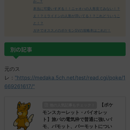
か…？
本当に可愛いすぎる！！ニャオハの人形見てみない！？
え！？ミライドンの人形が浮いてる！？これどういうこ
と！？
ガチでオススメのポケモンSVの攻略本はこれだ！
別の記事
元のス
レ：
"https://medaka.5ch.net/test/read.cgi/poke/1
669261617/"
【ポケ
他の人気記事もチェック！
モンスカーレット・バイオレッ
ト】旅パの電気枠で普通に強いパ
モ、パモット、パーモットについ