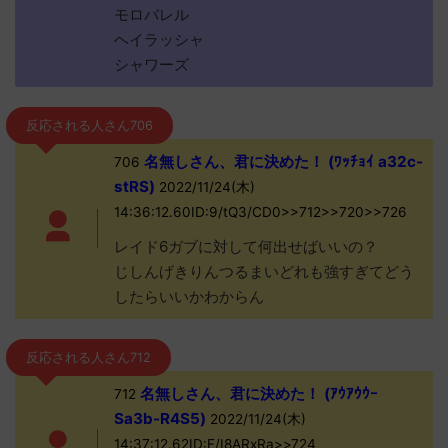
モロバレル
ヘイラッシャ
シャワーズ
反応される人さん706
名無しさん、君に決めた！ (ﾜｯﾁｮｲ a32c-
706
stRS)
2022/11/24(木)
14:36:12.60ID:9/tQ3/CD0>>712>>720>>726
レイド6ガブに対して何出せばいいの？
じしんげきりんつるまいどれも強すぎてどう
したらいいかわからん
反応される人さん712
名無しさん、君に決めた！ (ｱｳｱｳｳｰ
712
Sa3b-R4S5)
2022/11/24(木)
14:37:12.62ID:F/I8ARxRa>>724