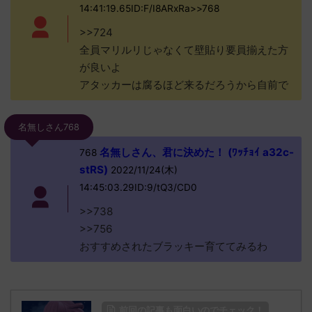
14:41:19.65ID:F/I8ARxRa>>768
>>724
全員マリルリじゃなくて壁貼り要員揃えた方
が良いよ
アタッカーは腐るほど来るだろうから自前で
名無しさん768
名無しさん、君に決めた！ (ﾜｯﾁｮｲ a32c-
768
stRS)
2022/11/24(木)
14:45:03.29ID:9/tQ3/CD0
>>738
>>756
おすすめされたブラッキー育ててみるわ
前回の記事も面白いのでチェック！