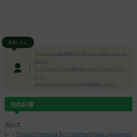
名無しさん
クワッスの人形が可愛すぎて笑ったｗｗ何持っちゃって
るのｗｗ
え！？ミライドンの人形が浮いてる！？これどういうこ
と！？
ガチでオススメのポケモンSVの攻略本はこれだ！
別の記事
元のス
レ：
"https://medaka.5ch.net/test/read.cgi/poke/1