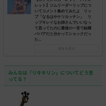
されたウミト
ッグヘルムかっこいいから助かる 名
08:19:23.
レット】ジムリーダーリップにつ
ん0702
無しさん0971 0971 名無しさん、君に
え忘れたガ
いてコメント集めてみたよ リッ
めた！ (ﾜｯﾁ
決めた！ (ﾜｯﾁｮｲW b524-NwUu)
たラウドボーン
プ「なるはやケツカッチン」 リ
2023/06/28(水 ...
しさん0624
ップキレイなお姉さんでいいなっ
決めた！ (ﾜｯﾁｮ
て思ってたのに最後の一言で結構
ババアだと分かってショックだっ
た…
続きを見る
みんなは「リキキリン」についてどう思
ってる？