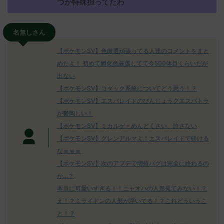
つが特殊担ってたわ
名無しさん
【ポケモンSV】色厳選頑張ってる人達のコメントをまと
めたよ！ 初めて孵化色厳選してて今500体目くらいだが
出ない
【ポケモンSV】コダック系統についてどう思う！？
【ポケモンSV】エスバレイドのびんじょうクエスパトラ
が鬱陶しい！
【ポケモンSV】ミカルゲ＝めんどくさい、許さない
【ポケモンSV】グレンアルマよ！エスバレイドで砕ける
なｗｗｗ
【ポケモンSV】次のアプデで増殖バグは完全に終わるの
か…？
本当に可愛いすぎる！！ニャオハの人形見てみない！？
え！？ミライドンの人形が浮いてる！？これどういうこ
と！？