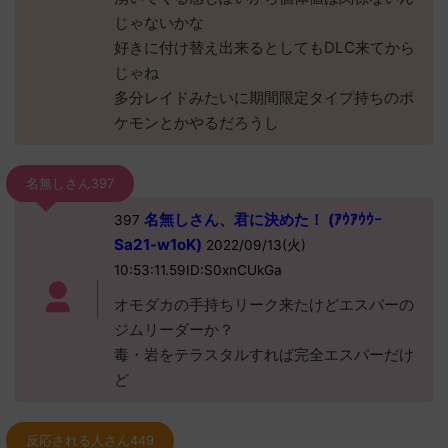
じゃないかな
好きに付け替え出来るとしてもDLC来てから
じゃね
多分レイドみたいに期間限定タイプ持ちのポ
ケモンとかやるだろうし
名無しさん397
名無しさん、君に決めた！ (ｱｳｱｳｳｰ
397
Sa21-w1oK)
2022/09/13(火)
10:53:11.59ID:S0xnCUkGa
オモダカの手持ちリーク来たけどエスパーの
ジムリーダーか？
毒・岩をテラスタルすれば完全エスパーだけ
ど
反応される人さん449