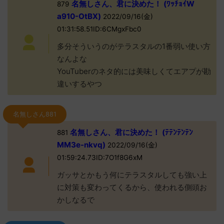
名無しさん、君に決めた！ (ﾜｯﾁｮｲW
879
a910-OtBX)
2022/09/16(金)
01:31:58.51ID:6CMgxFbc0
多分そういうのがテラスタルの1番弱い使い方
なんよな
YouTuberのネタ的には美味しくてエアプが勘
違いするやつ
名無しさん881
名無しさん、君に決めた！ (ﾃﾃﾝﾃﾝﾃﾝ
881
MM3e-nkvq)
2022/09/16(金)
01:59:24.73ID:7O1f8G6xM
ガッサとかもう何にテラスタルしても強い上
に対策も変わってくるから、使われる側頭お
かしなるで