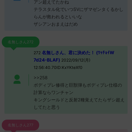
アン超えてたかね
テラスタル化でいつSVにザマゼンタくるかし
らんが救われるといいな
ザシアンおまえはだめ
名無しさん272
名無しさん、君に決めた！ (ﾜｯﾁｮｲW
272
7d24-BLAF)
2022/09/12(月)
12:56:40.70ID:KxYKteXf0
>>258
ボディプレ修得と巨獣弾もボディプレ仕様の
計算ならワンチャン
キングシールドと反射2種覚えてたらザシ超え
してたと思う
名無しさん277