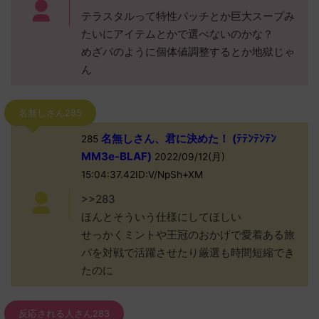
テラスタルって特性パッチとか巨大スープみ
たいにアイテムとかで選べないのかな？
めざパのように個体値調整するとか地獄じゃ
ん
名無しさん285
名無しさん、君に決めた！ (ﾃﾃﾝﾃﾝﾃﾝ
285
MM3e-BLAF)
2022/09/12(月)
15:04:37.42ID:V/NpSh+XM
>>283
ほんとそういう仕様にしてほしい
せっかくミントや王冠のおかげで愛着ある旅
パを対戦で活躍させたり厳選も時間短縮でき
たのに
反応される人さん283