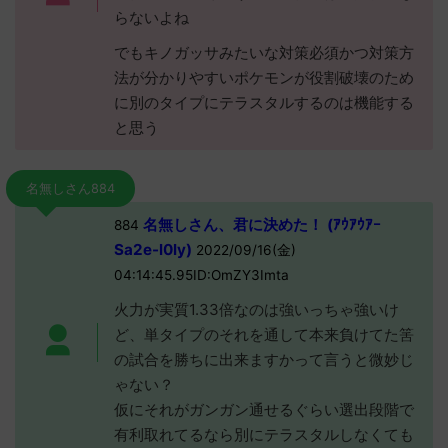
らないよね
でもキノガッサみたいな対策必須かつ対策方
法が分かりやすいポケモンが役割破壊のため
に別のタイプにテラスタルするのは機能する
と思う
名無しさん884
名無しさん、君に決めた！ (ｱｳｱｳｱｰ
884
Sa2e-l0ly)
2022/09/16(金)
04:14:45.95ID:OmZY3Imta
火力が実質1.33倍なのは強いっちゃ強いけ
ど、単タイプのそれを通して本来負けてた筈
の試合を勝ちに出来ますかって言うと微妙じ
ゃない？
仮にそれがガンガン通せるぐらい選出段階で
有利取れてるなら別にテラスタルしなくても