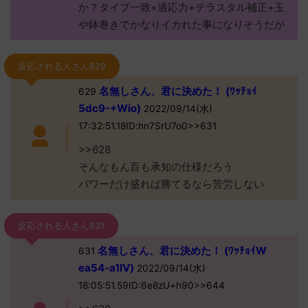
か？タイプ一致+適応力+テラスタル補正+玉
や鉢巻きでかなりイカれた事になりそうだが
反応される人さん629
名無しさん、君に決めた！ (ﾜｯﾁｮｲ
629
5dc9-+Wio)
2022/09/14(水)
17:32:51.18ID:hn7SrU7o0>>631
>>628
そんなもん百も承知の仕様だろう
パワーだけ盛れば勝てるなら苦労しない
反応される人さん631
名無しさん、君に決めた！ (ﾜｯﾁｮｲW
631
ea54-a1lV)
2022/09/14(水)
18:05:51.59ID:6e8zU+h90>>644