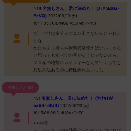
名無しさん、君に決めた！ (ｽﾌｯ Sd0a-
449
EzVQ)
2022/09/13(火)
19:11:05.70ID:NGBPdL9Md>>451
ゲーフリは多分ヌケニン出さないんじゃねえ
かな
かたやぶり持ちや状態異常使えばいいじゃん
と思ってもすべての客がそうじゃないから、
ＶＣ産の地割れカイリキーなんていくらでも
対処方法あるのに特性弄れないしな
名無しさん451
名無しさん、君に決めた！ (ﾜｯﾁｮｲW
451
ea94-r6U4)
2022/09/13(火)
19:15:08.08ID:dUOVzOhE0
>>449
テラバーストの技効果にかたやぶりつければ