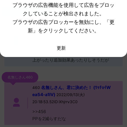
ブラウザの広告機能を使用して広告をブロッ
反応される人さん456
クしていることが検出されました。
ブラウザの広告ブロッカーを無効にし、「更
名無しさん、君に決めた！ (ﾜｯﾁｮｲ a910-
456
Mjbb)
2022/09/13(火)
新」をクリックしてください。
20:12:44.89ID:NjDawvs70>>460
テラバに追加効果は基本ないだろうな
更新
専用テラスタルがあったらそのテラバは威力
上がったり追加効果あったりしそうだが
名無しさん460
名無しさん、君に決めた！ (ﾜｯﾁｮｲW
460
ea54-a1lV)
2022/09/13(火)
20:18:53.52ID:Xhjrrv3C0
>>456
PPを2減らすだな