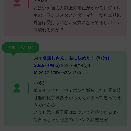
>>629
とはいえ適応力以上の補正がかかるレジエレ
キのトランジスタとかダイマ無しなら無効以
外ほぼ受けられない火力になってるしバラン
ス取れるのか？
名無しさん644
名無しさん、君に決めた！ (ﾜｯﾁｮｲ
644
5dc9-+Wio)
2022/09/14(水)
18:25:22.57ID:hn7SrU7o0
>>631
単タイプでサブウェポンも減らしたし電気技
は無効化手段あるからええやろって思ってそ
うではある
どうせ元々親子愛はゴツメで対策できるよっ
て言っちゃう程度のバランス調整だぞ