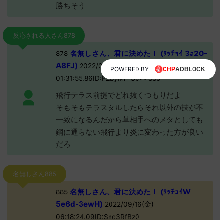
勝ちそう
反応される人さん878
名無しさん、君に決めた！ (ﾜｯﾁｮｲ 3a20-
878
A8FJ)
2022/09/16(金)
POWERED BY
01:31:55.86ID:FZbyMr+G0>>885
飛行テラス前提でどれ抜くつもりだよ
そもそもテラスタルしたらそれ以外の技が不
一致になるんだから草相手へのメタとしても
鋼に通らない飛行より炎に変わった方が良い
だろ
名無しさん885
名無しさん、君に決めた！ (ﾜｯﾁｮｲW
885
5e6d-3ewH)
2022/09/16(金)
06:18:24.09ID:Snc3RfBz0