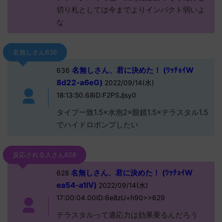
切り札としては今までよりインパクト弱いよ
な
名無しさん636
名無しさん、君に決めた！ (ﾜｯﾁｮｲW
636
8d22-a6eG)
2022/09/14(水)
18:13:50.68ID:F2PSJjsy0
タイプ一致1.5×水泡2×眼鏡1.5×テラスタル1.5
でハイドロポンプしたい
反応される人さん628
名無しさん、君に決めた！ (ﾜｯﾁｮｲW
628
ea54-a1lV)
2022/09/14(水)
17:00:04.00ID:6e8zU+h90>>629
テラスタルって適応力は効果乗るんだろう