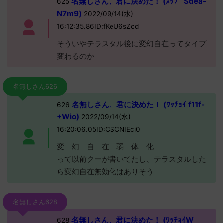
名無しさん、君に決めた！ (ｽｯﾌﾟ Sdea-
625
N7m9)
2022/09/14(水)
16:12:35.86ID:fKeU6sZcd
そういやテラスタル後に変幻自在ってタイプ
変わるのか
名無しさん626
名無しさん、君に決めた！ (ﾜｯﾁｮｲ f11f-
626
+Wio)
2022/09/14(水)
16:20:06.05ID:CSCNIEci0
変 幻 自 在 弱 体 化
って以前クーが書いてたし、テラスタルした
ら変幻自在無効化はありそう
名無しさん628
名無しさん、君に決めた！ (ﾜｯﾁｮｲW
628