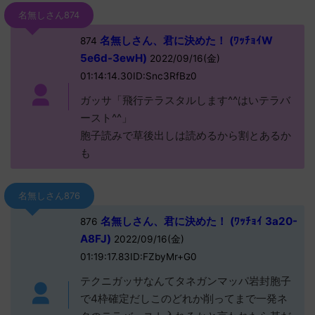
名無しさん874
名無しさん、君に決めた！ (ﾜｯﾁｮｲW
874
5e6d-3ewH)
2022/09/16(金)
01:14:14.30ID:Snc3RfBz0
ガッサ「飛行テラスタルします^^はいテラバ
ースト^^」
胞子読みで草後出しは読めるから割とあるか
も
名無しさん876
名無しさん、君に決めた！ (ﾜｯﾁｮｲ 3a20-
876
A8FJ)
2022/09/16(金)
01:19:17.83ID:FZbyMr+G0
テクニガッサなんてタネガンマッパ岩封胞子
で4枠確定だしこのどれか削ってまで一発ネ