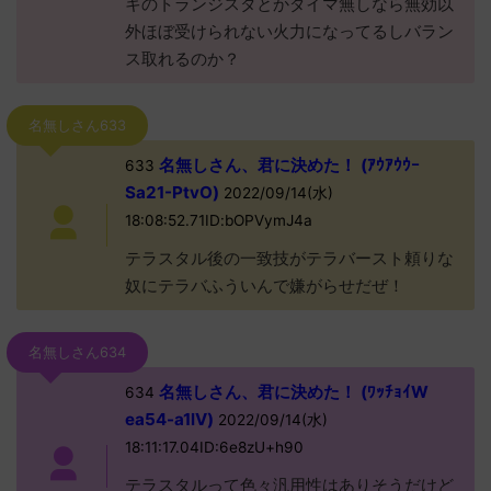
キのトランジスタとかダイマ無しなら無効以
外ほぼ受けられない火力になってるしバラン
ス取れるのか？
名無しさん633
名無しさん、君に決めた！ (ｱｳｱｳｳｰ
633
Sa21-PtvO)
2022/09/14(水)
18:08:52.71ID:bOPVymJ4a
テラスタル後の一致技がテラバースト頼りな
奴にテラバふういんで嫌がらせだぜ！
名無しさん634
名無しさん、君に決めた！ (ﾜｯﾁｮｲW
634
ea54-a1lV)
2022/09/14(水)
18:11:17.04ID:6e8zU+h90
テラスタルって色々汎用性はありそうだけど