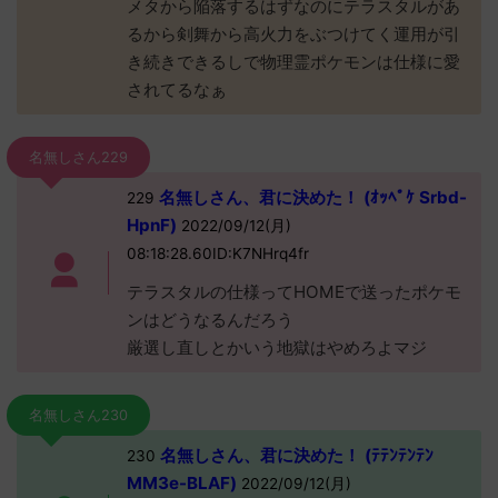
メタから陥落するはずなのにテラスタルがあ
るから剣舞から高火力をぶつけてく運用が引
き続きできるしで物理霊ポケモンは仕様に愛
されてるなぁ
名無しさん229
名無しさん、君に決めた！ (ｵｯﾍﾟｹ Srbd-
229
HpnF)
2022/09/12(月)
08:18:28.60ID:K7NHrq4fr
テラスタルの仕様ってHOMEで送ったポケモ
ンはどうなるんだろう
厳選し直しとかいう地獄はやめろよマジ
名無しさん230
名無しさん、君に決めた！ (ﾃﾃﾝﾃﾝﾃﾝ
230
MM3e-BLAF)
2022/09/12(月)