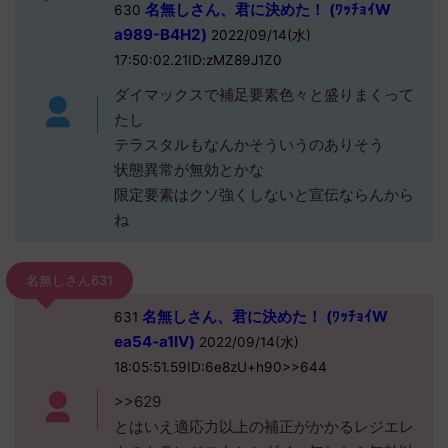
名無しさん、君に決めた！ (ﾜｯﾁｮｲW
630
a989-B4H2)
2022/09/14(水)
17:50:02.21ID:zMZ89J1Z0
ダイマックスで補足要素色々と盛りまくって
たし
テラスタルもなんかそういうのありそう
状態異常が無効とかな
限定要素はクソ強くしないと宣伝ならんから
ね
名無しさん631
名無しさん、君に決めた！ (ﾜｯﾁｮｲW
631
ea54-a1lV)
2022/09/14(水)
18:05:51.59ID:6e8zU+h90>>644
>>629
とはいえ適応力以上の補正がかかるレジエレ