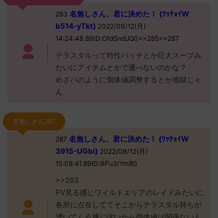
名無しさん、君に決めた！ (ﾜｯﾁｮｲW
283
b514-yTkt)
2022/09/12(月)
14:24:48.89ID:OfdSndJQ0>>285>>287
テラスタルって特性パッチとか巨大スープみ
たいにアイテムとかで選べないのかな？
めざパのように個体値調整するとか地獄じゃ
ん
名無しさん287
名無しさん、君に決めた！ (ﾜｯﾁｮｲW
287
3915-UGbi)
2022/09/12(月)
15:08:41.89ID:9Pu2rYm80
>>283
PV見る感じワイルドエリアのレイドみたいに
各所に点在しててそこからテラスタル持ちが
湧いてくる感じぽいから個体値は関係ないん