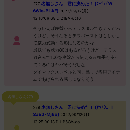
名無しさん、君に決めた！ (ﾜｯﾁｮｲW
277
661e-BLAF)
2022/09/12(月)
13:16:06.68ID:Z1BAH/ct0
そういえば序盤からテラスタルできるんだろ
うけど、そうなるとテラバーストはもしかし
て威力変動する形になるのかな
最低でも威力80はあるだろうけど、テラス一
致込みで160を序盤から使える＆相手も使っ
てくるのはヤバそうだしな
ダイマックスレベルと同じ感じで専用アイテ
ムであげられる感じになりそう
名無しさん279
名無しさん、君に決めた！ (ｱｳｱｳｴｰT
279
Sa52-Mjbb)
2022/09/12(月)
13:25:00.18ID:I1P6ChJga