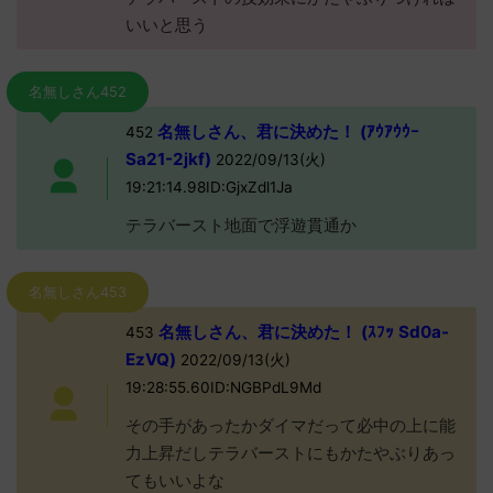
いいと思う
名無しさん452
名無しさん、君に決めた！ (ｱｳｱｳｳｰ
452
Sa21-2jkf)
2022/09/13(火)
19:21:14.98ID:GjxZdl1Ja
テラバースト地面で浮遊貫通か
名無しさん453
名無しさん、君に決めた！ (ｽﾌｯ Sd0a-
453
EzVQ)
2022/09/13(火)
19:28:55.60ID:NGBPdL9Md
その手があったかダイマだって必中の上に能
力上昇だしテラバーストにもかたやぶりあっ
てもいいよな