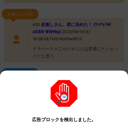
名無しさん455
名無しさん、君に決めた！ (ﾜｯﾁｮｲW
455
a588-BWNq)
2022/09/13(火)
19:58:08.70ID:Ko0Pw9fC0
テラバーストにかたやぶりは普通にナンセン
スだと思う
名無しさん456
名無しさん、君に決めた！ (ﾜｯﾁｮｲ a910-
456
Mjbb)
2022/09/13(火)
20:12:44.89ID:NjDawvs70>>460
テラバに追加効果は基本ないだろうな
専用テラスタルがあったらそのテラバは威力
広告ブロックを検出しました。
上がったり追加効果あったりしそうだが