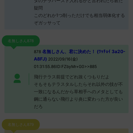
タのテラバースト入れるかと言われたら甚だ
疑問
このどれか1つ削っただけでも相当弱体化する
ぞガッサって
名無しさん878
名無しさん、君に決めた！ (ﾜｯﾁｮｲ 3a20-
878
A8FJ)
2022/09/16(金)
01:31:55.86ID:FZbyMr+G0>>885
飛行テラス前提でどれ抜くつもりだよ
そもそもテラスタルしたらそれ以外の技が不
一致になるんだから草相手へのメタとしても
鋼に通らない飛行より炎に変わった方が良い
だろ
名無しさん879