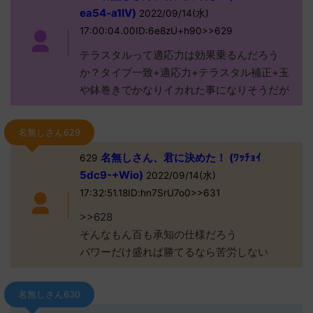
ea54-a1lV)
2022/09/14(水)
17:00:04.00ID:6e8zU+h90>>629
テラスタルって適応力は効果乗るんだろう
か？タイプ一致+適応力+テラスタル補正+玉
や鉢巻きでかなりイカれた事になりそうだが
名無しさん629
名無しさん、君に決めた！ (ﾜｯﾁｮｲ
629
5dc9-+Wio)
2022/09/14(水)
17:32:51.18ID:hn7SrU7o0>>631
>>628
そんなもん百も承知の仕様だろう
パワーだけ盛れば勝てるなら苦労しない
名無しさん630