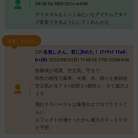
08:28:54.59ID:DICl+w4/M
テラスタルもミントみたいなアイテムでタイ
プ変更できるようにしてくれんかな
名無しさん251
名無しさん、君に決めた！ (ﾜｯﾁｮｲ 11a6-
251
b+j9)
2022/09/12(月) 11:48:26.77ID:12284Xnl0
技構成が地震、空元気、守るで
特性の根性で麻痺、火傷、氷、眠りを無効化
空元気が元７０×状態２×根性１．５で威力２
１０
飛行テラバーストは暴風やエアロブラストぐ
らい
エフェクトが凄かったから威力９０～１００
と予想