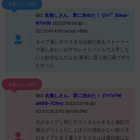
名無しさん882
名無しさん、君に決めた！ (ｽｯﾌﾟ Sdea-
882
N7m9)
2022/09/16(金)
02:22:41.41ID:sx3dc+B5d
タイプ違いテラスタルは御三家をストーリー
で楽しみたいがテラレイドバトルで入手しな
いと駄目なんだよな 最初に貰う御三家でやり
たかった
名無しさん883
名無しさん、君に決めた！ (ﾜｯﾁｮｲW
883
a989-/Cfm)
2022/09/16(金)
03:52:25.27ID:9kYi5n2R0
元のタイプと同じテラスタルをすると適応力
補正がつくんだしよほどの理由がない限り元
のタイプと全く違うテラスタルは選択肢にな