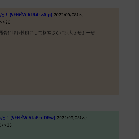
ﾜｯﾁｮｲW 5f94-zAlp)
2022/09/08(木)
0>>26
露骨に壊れ性能にして格差さらに拡大させよーぜ
(ﾜｯﾁｮｲW 5fa6-e09w)
2022/09/08(木)
d0>>33