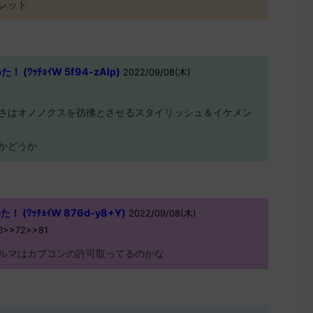
レット
(ﾜｯﾁｮｲW 5f94-zAlp)
2022/09/08(木)
さはオノノクスを彷彿とさせるスタイリッシュ＆イケメン
かどうか
(ﾜｯﾁｮｲW 876d-y8+Y)
2022/09/08(木)
V0>>72>>81
ルマはカプコンの許可取ってるのかな