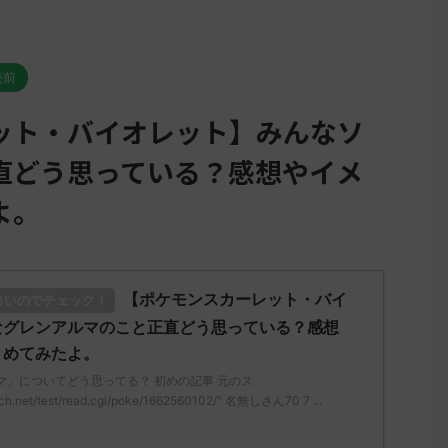
売前
ット・バイオレット】みんなソ
直どう思っている？感想やイメ
よ。
【ポケモンスカーレット・バイ
白いのでチェック！
なグレンアルマのこと正直どう思っている？感想
とめてみたよ。
マ」についてどう思ってる？ 初めの記事 元のス
ch.net/test/read.cgi/poke/1662560102/" 名無しさん70 7 ...