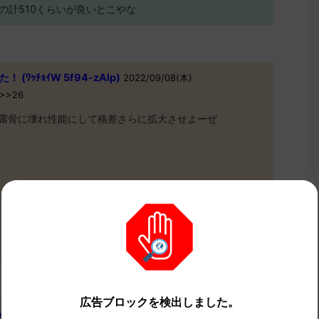
-110の計510くらいが良いとこやな
ﾜｯﾁｮｲW 5f94-zAlp)
2022/09/08(木)
0>>26
露骨に壊れ性能にして格差さらに拡大させよーぜ
広告ブロックを検出しました。
(ﾜｯﾁｮｲW 5fa6-e09w)
2022/09/08(木)