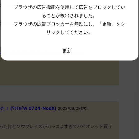
d0>>33
ブラウザの広告機能を使用して広告をブロックしてい
ることが検出されました。
-110の計510くらいが良いとこやな
ブラウザの広告ブロッカーを無効にし、「更新」をク
リックしてください。
更新
(ﾜｯﾁｮｲW 5f94-zAlp)
2022/09/08(木)
0
(ﾜｯﾁｮｲW 0724-NodX)
2022/09/08(木)
ったけどソウブレイズがカッコよすぎてバイオレット買う