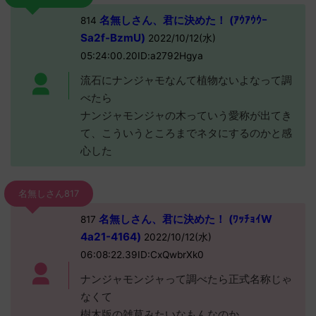
名無しさん、君に決めた！ (ｱｳｱｳｳｰ
814
Sa2f-BzmU)
2022/10/12(水)
05:24:00.20ID:a2792Hgya
流石にナンジャモなんて植物ないよなって調
べたら
ナンジャモンジャの木っていう愛称が出てき
て、こういうところまでネタにするのかと感
心した
名無しさん817
名無しさん、君に決めた！ (ﾜｯﾁｮｲW
817
4a21-4164)
2022/10/12(水)
06:08:22.39ID:CxQwbrXk0
ナンジャモンジャって調べたら正式名称じゃ
なくて
樹木版の雑草みたいなもんなのか