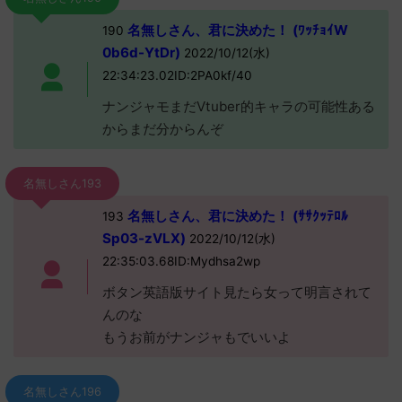
名無しさん、君に決めた！ (ﾜｯﾁｮｲW
190
0b6d-YtDr)
2022/10/12(水)
22:34:23.02ID:2PA0kf/40
ナンジャモまだVtuber的キャラの可能性ある
からまだ分からんぞ
名無しさん193
名無しさん、君に決めた！ (ｻｻｸｯﾃﾛﾙ
193
Sp03-zVLX)
2022/10/12(水)
22:35:03.68ID:Mydhsa2wp
ボタン英語版サイト見たら女って明言されて
んのな
もうお前がナンジャもでいいよ
名無しさん196