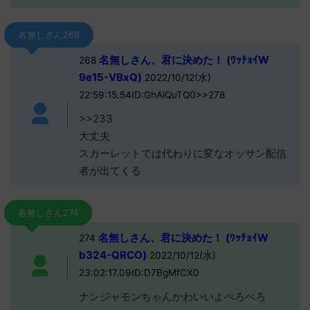
名無しさん268
名無しさん、君に決めた！ (ﾜｯﾁｮｲW
268
9e15-VBxQ)
2022/10/12(水)
22:59:15.54ID:GhAiQuTQ0>>278
>>233
大丈夫
スカーレットでは代わりに変なオッサン配信
者が出てくる
名無しさん274
名無しさん、君に決めた！ (ﾜｯﾁｮｲW
274
b324-QRCO)
2022/10/12(水)
23:02:17.09ID:D7BgMfCX0
ナンジャモンちゃんかわいいよぺろぺろ