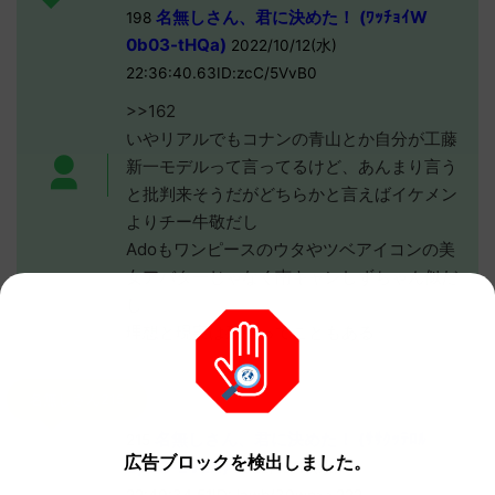
名無しさん、君に決めた！ (ﾜｯﾁｮｲW
198
0b03-tHQa)
2022/10/12(水)
22:36:40.63ID:zcC/5VvB0
>>162
いやリアルでもコナンの青山とか自分が工藤
新一モデルって言ってるけど、あんまり言う
と批判来そうだがどちらかと言えばイケメン
よりチー牛敬だし
Adoもワンピースのウタやツベアイコンの美
女アバターじゃなく南キャンしずちゃん似だ
し
理想と現実は残酷ってこともある
名無しさん215
名無しさん、君に決めた！ (ｻｻｸｯﾃﾛﾙ
215
広告ブロックを検出しました。
Sp03-zVLX)
2022/10/12(水)