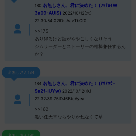
名無しさん、君に決めた！ (ﾜｯﾁｮｲW
180
3a09-AUlS)
2022/10/12(水)
22:30:54.02ID:sAavTbOf0
>>175
あり得るけど話がややこしくなりそう
ジムリーダーとストーリーの相棒兼任するん
か？
名無しさん184
名無しさん、君に決めた！ (ｱｳｱｳｳｰ
184
Sa2f-iUYw)
2022/10/12(水)
22:32:39.75ID:I6BtcAyea
>>162
黒い任天堂ならやりかねなくて草
名無しさん190