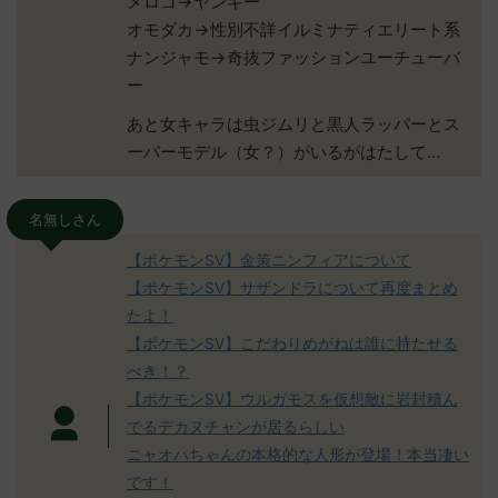
メロコ→ヤンキー
オモダカ→性別不詳イルミナティエリート系
ナンジャモ→奇抜ファッションユーチューバ
ー
あと女キャラは虫ジムリと黒人ラッパーとス
ーパーモデル（女？）がいるがはたして…
名無しさん
【ポケモンSV】金策ニンフィアについて
【ポケモンSV】サザンドラについて再度まとめ
たよ！
【ポケモンSV】こだわりめがねは誰に持たせる
べき！？
【ポケモンSV】ウルガモスを仮想敵に岩封積ん
でるデカヌチャンが居るらしい
ニャオハちゃんの本格的な人形が登場！本当凄い
です！