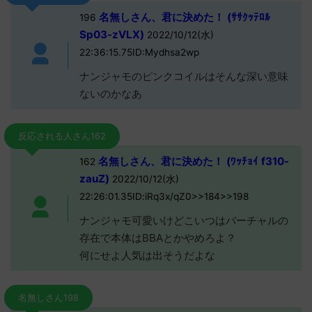
名無しさん、君に決めた！ (ｻｻｸｯﾃﾛﾙ
196
Sp03-zVLX)
2022/10/12(水)
22:36:15.75ID:Mydhsa2wp
ナンジャモのピンクコイルはそんな深い意味
ないのかなあ
反応される人さん162
名無しさん、君に決めた！ (ﾜｯﾁｮｲ f310-
162
zauZ)
2022/10/12(水)
22:26:01.35ID:iRq3x/qZ0>>184>>198
ナンジャモ可愛いけどこいつはバーチャルの
存在で本体はBBAとかやめろよ？
何にせよ人気は出そうだよな
名無しさん198