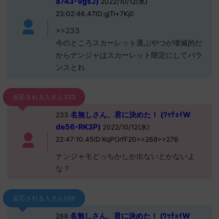
a743-VgsJ)
2022/10/12(水)
23:02:46.47ID:gjTr+7Kj0
>>233
今のところスカーレット選ぶやつが壊滅的だ
からナンジャはスカーレット限定にしてバラ
ンスとれ
反応される人さん233
名無しさん、君に決めた！ (ﾜｯﾁｮｲW
233
de56-RK3P)
2022/10/12(水)
22:47:10.45ID:KqPOrfF20>>268>>276
ナンジャモどっちかしか出ないとかないよ
な？
反応される人さん268
名無しさん、君に決めた！ (ﾜｯﾁｮｲW
268