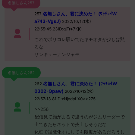
名無しさん257
名無しさん、君に決めた！ (ﾜｯﾁｮｲW
257
a743-VgsJ)
2022/10/12(水)
22:55:45.23ID:gjTr+7Kj0
これでポリコレ騒いでたキモオタが少しは黙
るな
サンキューナンジャモ
名無しさん262
名無しさん、君に決めた！ (ﾜｯﾁｮｲW
262
0302-Qpaw)
2022/10/12(水)
22:57:13.81ID:xNjedpLX0>>275
>>256
配信見て顔がまるで違うのがジムリーダーで
出てきたらネットで炎上しそうだな
化粧で誤魔化すにしても限度があるだろうし