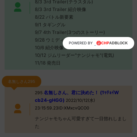
8/3 3rd Trailer(テラスタル)
8/3 3rd Trailer 紹介映像
8/22 バトル新要素
9/1 タギングル
9/7 4th Trailer(3つのストーリー)
9/28 ウミディグダ
POWERED BY
10/6 紹介映像
10/12 ジムリーダー"ナンジャモ"(電気)
11/18 発売日
名無しさん295
名無しさん、君に決めた！ (ﾜｯﾁｮｲW
295
cb24-gHGG)
2022/10/12(水)
23:15:59.23ID:XMxcvQCO0
ナンジャモちゃん可愛すぎて一目惚れしまし
た