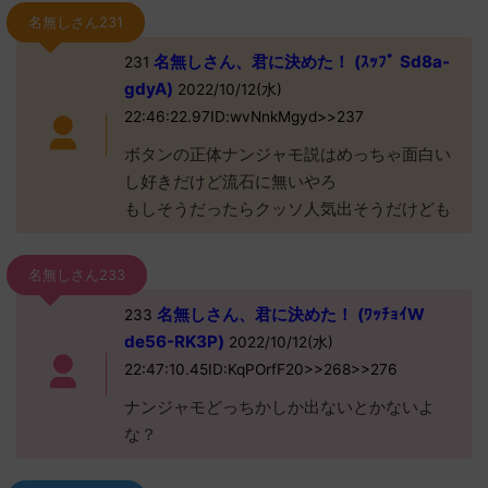
名無しさん231
名無しさん、君に決めた！ (ｽｯﾌﾟ Sd8a-
231
gdyA)
2022/10/12(水)
22:46:22.97ID:wvNnkMgyd>>237
ボタンの正体ナンジャモ説はめっちゃ面白い
し好きだけど流石に無いやろ
もしそうだったらクッソ人気出そうだけども
名無しさん233
名無しさん、君に決めた！ (ﾜｯﾁｮｲW
233
de56-RK3P)
2022/10/12(水)
22:47:10.45ID:KqPOrfF20>>268>>276
ナンジャモどっちかしか出ないとかないよ
な？