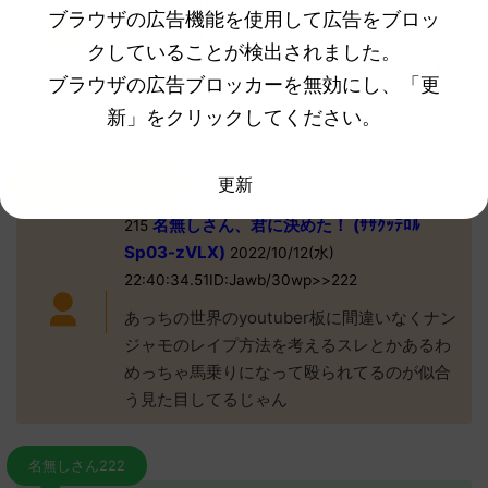
22:40:34.51ID:Jawb/30wp>>222
ブラウザの広告機能を使用して広告をブロッ
あっちの世界のyoutuber板に間違いなくナン
クしていることが検出されました。
ジャモのレイプ方法を考えるスレとかあるわ
ブラウザの広告ブロッカーを無効にし、「更
めっちゃ馬乗りになって殴られてるのが似合
新」をクリックしてください。
う見た目してるじゃん
更新
反応される人さん215
名無しさん、君に決めた！ (ｻｻｸｯﾃﾛﾙ
215
Sp03-zVLX)
2022/10/12(水)
22:40:34.51ID:Jawb/30wp>>222
あっちの世界のyoutuber板に間違いなくナン
ジャモのレイプ方法を考えるスレとかあるわ
めっちゃ馬乗りになって殴られてるのが似合
う見た目してるじゃん
名無しさん222