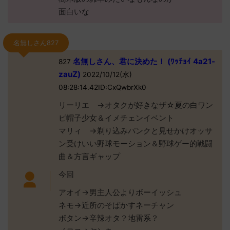
面白いな
名無しさん827
名無しさん、君に決めた！ (ﾜｯﾁｮｲ 4a21-
827
zauZ)
2022/10/12(水)
08:28:14.42ID:CxQwbrXk0
リーリエ →オタクが好きなザ☆夏の白ワン
ピ帽子少女＆イメチェンイベント
マリィ →剃り込みパンクと見せかけオッサ
ン受けいい野球モーション＆野球ゲー的戦闘
曲＆方言ギャップ
今回
アオイ→男主人公よりボーイッシュ
ネモ→近所のそばかすネーチャン
ボタン→辛辣オタ？地雷系？