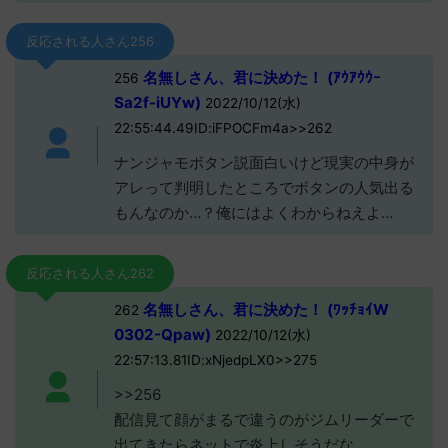
反応される人さん256
名無しさん、君に決めた！ (ｱｳｱｳｳｰ
256
Sa2f-iUYw)
2022/10/12(水)
22:55:44.49ID:iFPOCFm4a>>262
ナンジャモボタン説面白いけど現実の中身が
アレって判明したところでボタンの人気出る
もんなのか…？俺にはよくわからねえよ…
反応される人さん262
名無しさん、君に決めた！ (ﾜｯﾁｮｲW
262
0302-Qpaw)
2022/10/12(水)
22:57:13.81ID:xNjedpLX0>>275
>>256
配信見て顔がまるで違うのがジムリーダーで
出てきたらネットで炎上しそうだな