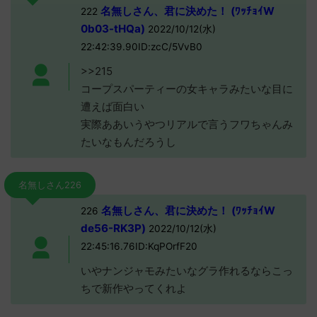
名無しさん、君に決めた！ (ﾜｯﾁｮｲW
222
0b03-tHQa)
2022/10/12(水)
22:42:39.90ID:zcC/5VvB0
>>215
コープスパーティーの女キャラみたいな目に
遭えば面白い
実際ああいうやつリアルで言うフワちゃんみ
たいなもんだろうし
名無しさん226
名無しさん、君に決めた！ (ﾜｯﾁｮｲW
226
de56-RK3P)
2022/10/12(水)
22:45:16.76ID:KqPOrfF20
いやナンジャモみたいなグラ作れるならこっ
ちで新作やってくれよ