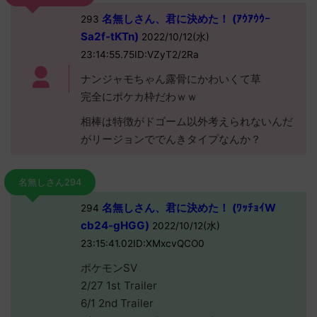
名無しさん、君に決めた！ (ｱｳｱｳｳｰ
293
Sa2f-tKTn)
2022/10/12(水)
23:14:55.75ID:VZyT2/2Ra
ナンジャモちゃん露骨にかわいくて草
完全にポケカ枠だわｗｗ
相棒は特徴がドゴーム以外考えられないんだ
がリージョンででんきタイプなんか？
名無しさん294
名無しさん、君に決めた！ (ﾜｯﾁｮｲW
294
cb24-gHGG)
2022/10/12(水)
23:15:41.02ID:XMxcvQCO0
ポケモンSV
2/27 1st Trailer
6/1 2nd Trailer