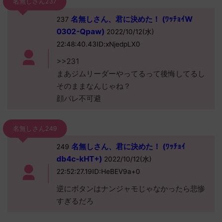
名無しさん237
名無しさん、君に決めた！ (ﾜｯﾁｮｲW
237
0302-Qpaw)
2022/10/12(水)
22:48:40.43ID:xNjedpLX0
>>231
まあジムリーダーやってるって後悔してるし
そのままなんじゃね？
顔バレ不可避
名無しさん249
名無しさん、君に決めた！ (ﾜｯﾁｮｲ
249
db4c-kHT+)
2022/10/12(水)
22:52:27.19ID:HeBEV9a+0
逆にボタンはナンジャモじゃなかったら悲惨
すぎるだろ