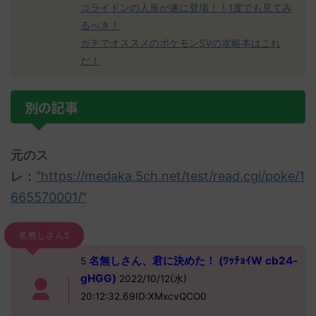
コライドンの人形が遂に登場！！1度でも見てみ
るべき！
ガチでオススメのポケモンSVの攻略本はこれ
だ！
別の記事
元のス
レ：
"https://medaka.5ch.net/test/read.cgi/poke/1
665570001/"
名無しさん5
名無しさん、君に決めた！ (ﾜｯﾁｮｲW cb24-
5
gHGG)
2022/10/12(水)
20:12:32.69ID:XMxcvQCO0