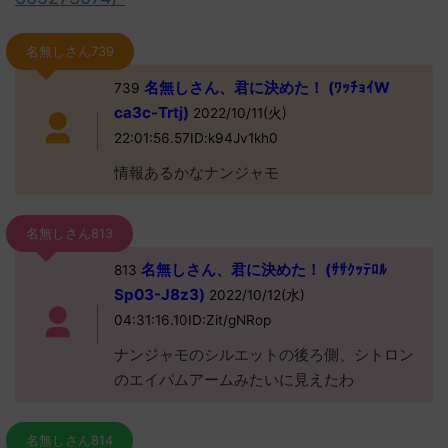
名無しさん739
名無しさん、君に決めた！ (ﾜｯﾁｮｲW
739
ca3c-Trtj)
2022/10/11(火)
22:01:56.57ID:k94Jv1kh0
情報あるかなナンジャモ
名無しさん813
名無しさん、君に決めた！ (ｻｻｸｯﾃﾛﾙ
813
Sp03-J8z3)
2022/10/12(水)
04:31:16.10ID:Zit/gNRop
ナンジャモのシルエットの後ろ側、シトロン
のエイパムアームみたいに見えたわ
名無しさん814