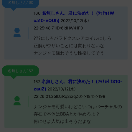
名無しさん160
名無しさん、君に決めた！ (ﾜｯﾁｮｲW
160
ca10-vQUh)
2022/10/12(水)
22:25:48.71ID:6idHW41F0
???にしろパラドクスレアコイルにしろ
正解がウザいことには変わりないな
ナンジャモ嫌わそうな性格してそう
名無しさん162
名無しさん、君に決めた！ (ﾜｯﾁｮｲ f310-
162
zauZ)
2022/10/12(水)
22:26:01.35ID:iRq3x/qZ0>>184>>198
ナンジャモ可愛いけどこいつはバーチャルの
存在で本体はBBAとかやめろよ？
何にせよ人気は出そうだよな