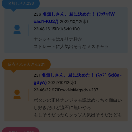
名無しさん236
名無しさん、君に決めた！ (ﾜｯﾁｮｲW
236
cad1-KU2/)
2022/10/12(水)
22:48:16.15ID:jk5vK+ID0
ナンジャモはルリナ枠か
ストレートに人気出そうなメスキャラ
反応される人さん231
名無しさん、君に決めた！ (ｽｯﾌﾟ Sd8a-
231
gdyA)
2022/10/12(水)
22:46:22.97ID:wvNnkMgyd>>237
ボタンの正体ナンジャモ説はめっちゃ面白い
し好きだけど流石に無いやろ
もしそうだったらクッソ人気出そうだけども