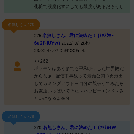
化粧で誤魔化すにしても限度があるだろうし
名無しさん275
名無しさん、君に決めた！ (ｱｳｱｳｳｰ
275
Sa2f-iUYw)
2022/10/12(水)
23:02:44.07ID:iFPOCFm4a
>>262
ポケモンはあくまでも平和ボケした世界観だ
からなぁ…配信中事故って素顔公開→勇気出
してカミングアウト→自分の殻破ってみたら
お友達いっぱいできた～ハッピーエンド～み
たいになるよ多分
名無しさん276
名無しさん、君に決めた！ (ﾜｯﾁｮｲW
276