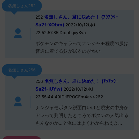
名無しさん252
名無しさん、君に決めた！ (ｱｳｱｳｳｰ
252
Sa2f-XObm)
2022/10/12(水)
22:52:57.85ID:qoLgxyKva
ポケモンのキャラってナンジャモ程度の服は
普通に着てる奴が居るのが怖い
名無しさん256
名無しさん、君に決めた！ (ｱｳｱｳｳｰ
256
Sa2f-iUYw)
2022/10/12(水)
22:55:44.49ID:iFPOCFm4a>>262
ナンジャモボタン説面白いけど現実の中身が
アレって判明したところでボタンの人気出る
もんなのか…？俺にはよくわからねえよ…