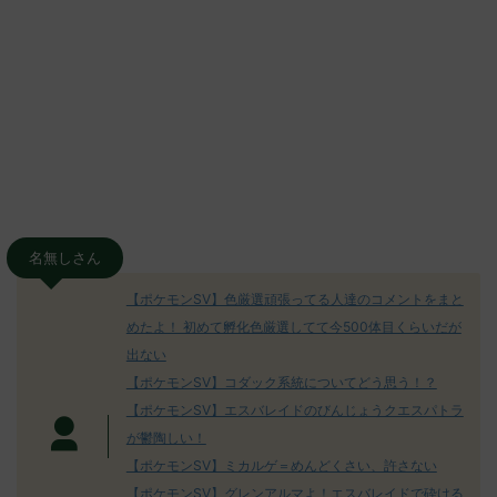
名無しさん
【ポケモンSV】色厳選頑張ってる人達のコメントをまと
めたよ！ 初めて孵化色厳選してて今500体目くらいだが
出ない
【ポケモンSV】コダック系統についてどう思う！？
【ポケモンSV】エスバレイドのびんじょうクエスパトラ
が鬱陶しい！
【ポケモンSV】ミカルゲ＝めんどくさい、許さない
【ポケモンSV】グレンアルマよ！エスバレイドで砕ける