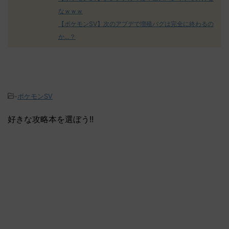
なｗｗｗ
【ポケモンSV】次のアプデで増殖バグは完全に終わるの
か…？
-
ポケモンSV
好きな攻略本を選ぼう!!