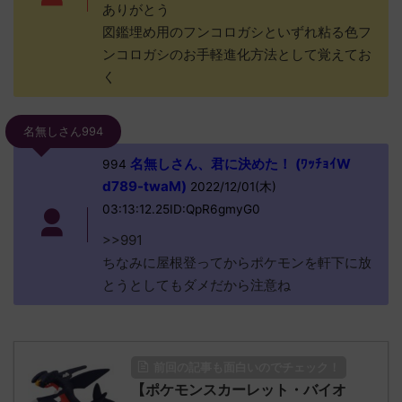
ありがとう
図鑑埋め用のフンコロガシといずれ粘る色フ
ンコロガシのお手軽進化方法として覚えてお
く
名無しさん994
名無しさん、君に決めた！ (ﾜｯﾁｮｲW
994
d789-twaM)
2022/12/01(木)
03:13:12.25ID:QpR6gmyG0
>>991
ちなみに屋根登ってからポケモンを軒下に放
とうとしてもダメだから注意ね
前回の記事も面白いのでチェック！
【ポケモンスカーレット・バイオ