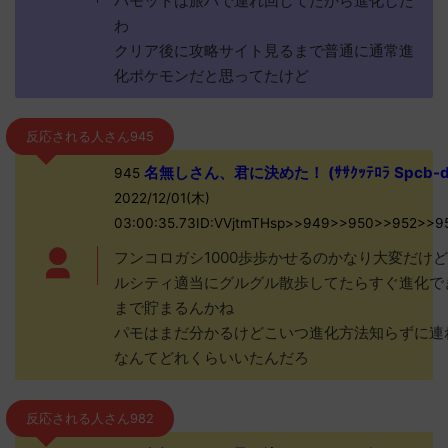
パモットは旅パで連れ回してたから進化した
わ
クリア後に攻略サイト見るまで普通に通常進
化ポケモンだと思ってたけど
反応される人さん945
名無しさん、君に決めた！ (ｻｻｸｯﾃﾛﾗ Spcb-d
945
2022/12/01(木)
03:00:35.73ID:VVjtmTHsp>>949>>950>>952>>9
フンコロガシ1000歩歩かせるのかなり大変だけ
ルシティ適当にグルグル散歩してたらすぐ進化で
まで貯まるんかね
パモはまだ分かるけどこいつ進化方法知らずに連
なんてどれくらいいたんだろ
反応される人さん982