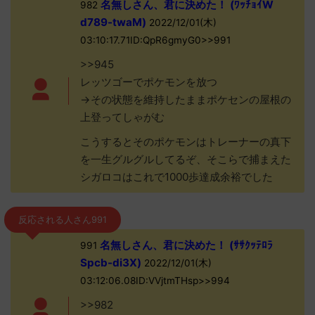
名無しさん、君に決めた！ (ﾜｯﾁｮｲW
982
d789-twaM)
2022/12/01(木)
03:10:17.71ID:QpR6gmyG0>>991
>>945
レッツゴーでポケモンを放つ
→その状態を維持したままポケセンの屋根の
上登ってしゃがむ
こうするとそのポケモンはトレーナーの真下
を一生グルグルしてるぞ、そこらで捕まえた
シガロコはこれで1000歩達成余裕でした
反応される人さん991
名無しさん、君に決めた！ (ｻｻｸｯﾃﾛﾗ
991
Spcb-di3X)
2022/12/01(木)
03:12:06.08ID:VVjtmTHsp>>994
>>982