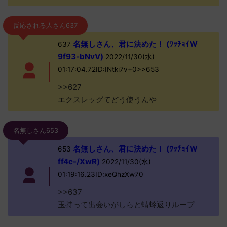
反応される人さん637
名無しさん、君に決めた！ (ﾜｯﾁｮｲW
637
9f93-bNvV)
2022/11/30(水)
01:17:04.72ID:INtki7v+0>>653
>>627
エクスレッグてどう使うんや
名無しさん653
名無しさん、君に決めた！ (ﾜｯﾁｮｲW
653
ff4c-/XwR)
2022/11/30(水)
01:19:16.23ID:xeQhzXw70
>>637
玉持って出会いがしらと蜻蛉返りループ