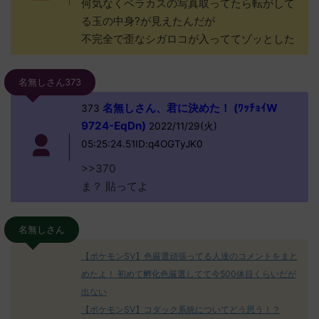
何気なくベラカスの写真取ってたら転がして
る玉の中身?が見えたんだが
不完全で歪なシガロコが入っててゾッとした
名無しさん373
名無しさん、君に決めた！ (ﾜｯﾁｮｲW
373
9724-EqDn)
2022/11/29(火)
05:25:24.51ID:q4OGTyJK0
>>370
ま？ 貼ってよ
名無しさん
【ポケモンSV】色厳選頑張ってる人達のコメントをまと
めたよ！ 初めて孵化色厳選してて今500体目くらいだが
出ない
【ポケモンSV】コダック系統についてどう思う！？