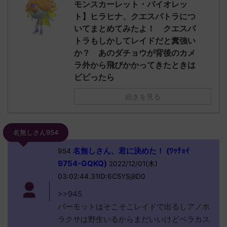
モンスカーレット・バイオレッ
ト】ヒラヒナ、クエスパトラにつ
いてまとめてみたよ！ クエスパ
トラもしかしてレイドだと糞強い
か？ あのダチョウが背後のカメ
ラ外から飛びかかってきたときは
ビビったら
続きを見る
名無しさん954
名無しさん、君に決めた！ (ﾜｯﾁｮｲ
954
9754-GQKQ)
2022/12/01(木)
03:02:44.31ID:6C5YSj8D0
>>945
パーモットはそこそこレイドで出るしアノホ
ラクサは野生いるからまだいいけどベラカス