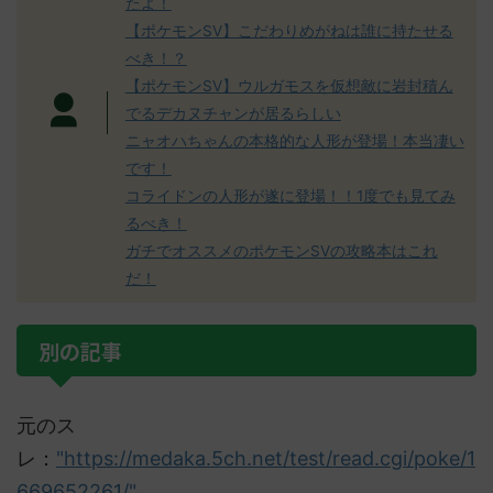
たよ！
【ポケモンSV】こだわりめがねは誰に持たせる
べき！？
【ポケモンSV】ウルガモスを仮想敵に岩封積ん
でるデカヌチャンが居るらしい
ニャオハちゃんの本格的な人形が登場！本当凄い
です！
コライドンの人形が遂に登場！！1度でも見てみ
るべき！
ガチでオススメのポケモンSVの攻略本はこれ
だ！
別の記事
元のス
レ：
"https://medaka.5ch.net/test/read.cgi/poke/1
669652261/"