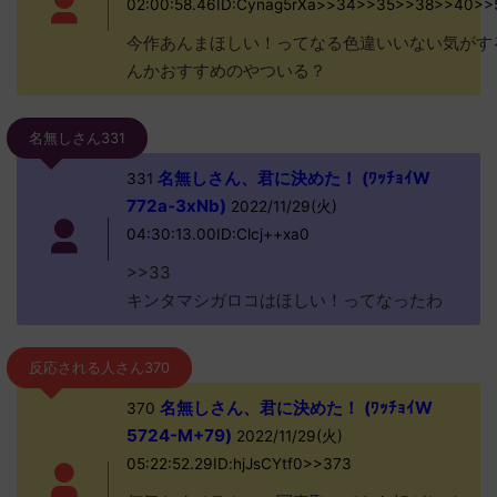
02:00:58.46ID:Cynag5rXa>>34>>35>>38>>40>
今作あんまほしい！ってなる色違いいない気がす
んかおすすめのやついる？
名無しさん331
名無しさん、君に決めた！ (ﾜｯﾁｮｲW
331
772a-3xNb)
2022/11/29(火)
04:30:13.00ID:Clcj++xa0
>>33
キンタマシガロコはほしい！ってなったわ
反応される人さん370
名無しさん、君に決めた！ (ﾜｯﾁｮｲW
370
5724-M+79)
2022/11/29(火)
05:22:52.29ID:hjJsCYtf0>>373