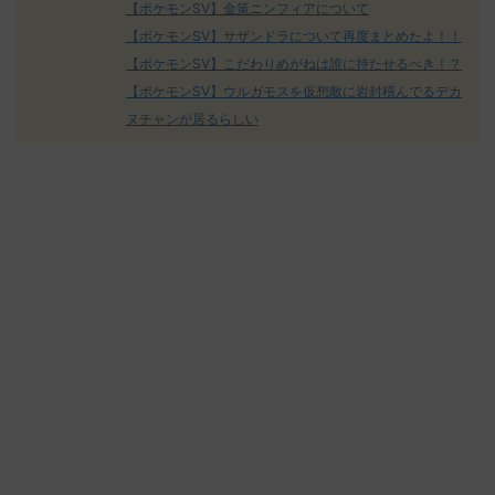
【ポケモンSV】金策ニンフィアについて
【ポケモンSV】サザンドラについて再度まとめたよ！！
【ポケモンSV】こだわりめがねは誰に持たせるべき！？
【ポケモンSV】ウルガモスを仮想敵に岩封積んでるデカ
ヌチャンが居るらしい