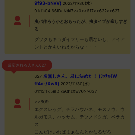
9f93-bNvV)
2022/11/30(水)
01:11:04.66ID:INtki7v+0>>617>>622>>627
虫パ作ろうかとおもったが、虫タイプが寂しすぎ
る
グソクもキョダイフリーも居ないし、アイア
ントとかもいねえからな・・・
反応される人さん627
名無しさん、君に決めた！ (ﾜｯﾁｮｲW
627
ff4c-/XwR)
2022/11/30(水)
01:15:17.58ID:xeQhzXw70>>637
>>609
エクスレッグ、チヲハウハネ、モスノウ、ウ
ルガモス、ハッサム、テツノドクガ、ベラカ
ス
こんだけいればまぁなんとかなるだろ