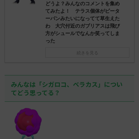
え忘れたガ
どうよ？みんなのコメントを集め
めた！ (ﾜｯﾁ
決めた！ (ﾜｯﾁｮｲW b524-NwUu)
たラウドボーン
てみたよ！ テラス個体がピータ
2023/06/28(水 ...
しさん0624
ーパンみたいになってて草生えた
決めた！ (ﾜｯﾁｮ
わ 大穴付近のガブリアスは飛び
方がシュールでなんか笑ってしま
った
続きを見る
みんなは「シガロコ、ベラカス」につい
てどう思ってる？