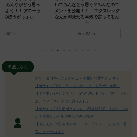
ながどう思っ
いてみんなどう思う？みんなのコ
みんなどう
！ アローラ
メントを公開！！！ エクスレッグ
メントを集
がっょぃ
なんか即死だろ本気で言ってるん
リーはバタ
か
るよりビビ
についてどう
トラさ
元のス
みんなは「エクスレッグ」についてど
ReadMore
.net/test/re
う思ってる？ 初めの記事 元のス
みんなは「
930/" 名無しさ
レ："https://medaka.5ch.net/test/re
思ってる？ 
さん、君に決め
ad.cgi/poke/1687575951/" 名無しさ
レ："https://
z)
ん0890 0890 名無しさん、君に決め
ad.cgi/pok
た！ (ﾜｯﾁｮｲW d56d-NwUu)
る人さん062
O9iU0 リージョ
2023/06/28(水)
に決めた！ (ｱｳ
名無しさん
だただダグト
01:07:00.69ID:oUI00NrJ0 エクスレ
2023/06/27
されたウミト
ッグヘルムかっこいいから助かる 名
08:19:23.
ホゲータ何持ってるのｗｗアホ面で可愛すぎる件！
ん0702
無しさん0971 0971 名無しさん、君に
え忘れたガ
【ポケモンSV】ミライドンは「ウルトラボール派」
めた！ (ﾜｯﾁ
決めた！ (ﾜｯﾁｮｲW b524-NwUu)
たラウドボーン
【ポケモンSV】？？「〇〇の色違い下さい」ワイ「良い
2023/06/28(水 ...
しさん0624
決めた！ (ﾜｯﾁｮ
よ」？？「クイボだし要らんわ」
【ポケモンSV】新ポケモンの「種族値配分」おかしくな
い？露骨なレベルの無駄の無い数値
【ポケモンSV】今作のストーリー「3ルート」の内一番
気に入ったのは？