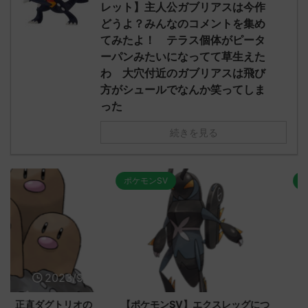
レット】主人公ガブリアスは今作
どうよ？みんなのコメントを集め
てみたよ！ テラス個体がピータ
ーパンみたいになってて草生えた
わ 大穴付近のガブリアスは飛び
方がシュールでなんか笑ってしま
った
続きを見る
ポケモンSV
ポケモンSV
2023/9/8
2023/9/8
ダグトリオの
【ポケモンSV】エクスレッグにつ
【ポケモン