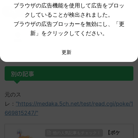
ブラウザの広告機能を使用して広告をブロッ
名無しさん
クしていることが検出されました。
クワッスの人形が可愛すぎて笑ったｗｗ何持っちゃって
ブラウザの広告ブロッカーを無効にし、「更
るのｗｗ
新」をクリックしてください。
え！？ミライドンの人形が浮いてる！？これどういうこ
と！？
更新
ガチでオススメのポケモンSVの攻略本はこれだ！
別の記事
元のス
レ：
"https://medaka.5ch.net/test/read.cgi/poke/1
669815247/"
【ポケ
他の人気記事もチェック！