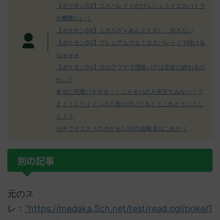
【ポケモンSV】エスバレイドのびんじょうクエスパトラ
が鬱陶しい！
【ポケモンSV】ミカルゲ＝めんどくさい、許さない
【ポケモンSV】グレンアルマよ！エスバレイドで砕ける
なｗｗｗ
【ポケモンSV】次のアプデで増殖バグは完全に終わるの
か…？
本当に可愛いすぎる！！ニャオハの人形見てみない！？
え！？ミライドンの人形が浮いてる！？これどういうこ
と！？
ガチでオススメのポケモンSVの攻略本はこれだ！
別の記事
元のス
レ：
"https://medaka.5ch.net/test/read.cgi/poke/1