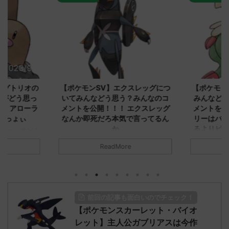
2023/9/8
2023/9/8
ダグトリオの
【ポケモンSV】エクスレッグにつ
【ポケモン
ながどう思っ
いてみんなどう思う？みんなのコ
みんなどう
！ アローラ
メントを公開！！！ エクスレッグ
メントを集
がっょぃ
なんか即死だろ本気で言ってるん
リーはバタ
か
るよりビビ
についてどう
トラさ
元のス
みんなは「エクスレッグ」についてど
ReadMore
.net/test/re
う思ってる？ 初めの記事 元のス
みんなは「
930/" 名無しさ
レ："https://medaka.5ch.net/test/re
思ってる？ 
さん、君に決め
ad.cgi/poke/1687575951/" 名無しさ
レ："https://
z)
ん0890 0890 名無しさん、君に決め
ad.cgi/pok
た！ (ﾜｯﾁｮｲW d56d-NwUu)
る人さん062
前回の記事も面白いのでチェック！
O9iU0 リージョ
2023/06/28(水)
に決めた！ (ｱｳ
だただダグト
【ポケモンスカーレット・バイオ
01:07:00.69ID:oUI00NrJ0 エクスレ
2023/06/27
されたウミト
ッグヘルムかっこいいから助かる 名
08:19:23.
レット】主人公ガブリアスは今作
ん0702
無しさん0971 0971 名無しさん、君に