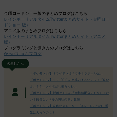
金曜ロードショー版のまとめブログはこちら
レインボーリアルタイムTwitterまとめサイト（金曜ロー
ドショー 版）
アニメ版のまとめブログはこちら
レインボーリアルタイムTwitterまとめサイト（アニメ
版）
プログラミングと働き方のブログはこちら
かっぱちゃんブログ
名無しさん
【ポケモンSV】ミライドンは「ウルトラボール派」
【ポケモンSV】？？「〇〇の色違い下さい」ワイ「良い
よ」？？「クイボだし要らんわ」
【ポケモンSV】新ポケモンの「種族値配分」おかしくな
い？露骨なレベルの無駄の無い数値
【ポケモンSV】今作のストーリー「3ルート」の内一番
気に入ったのは？