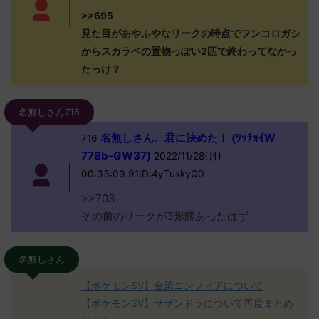
>>695
見た目があやふやなリークの時点でフンコロガシ
からスカラベの置物っぽい2匹で終わってなかっ
たっけ？
名無しさん716
名無しさん、君に決めた！ (ﾜｯﾁｮｲW
716
778b-GW37)
2022/11/28(月)
00:33:09.91ID:4yTuxkyQ0
>>703
その前のリークが3形態あったはず
名無しさん
【ポケモンSV】金策ニンフィアについて
【ポケモンSV】サザンドラについて再度まとめ