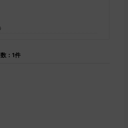
う
回数：1件