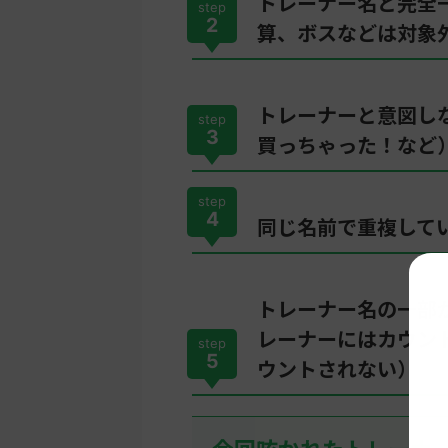
トレーナー名と完全
step
2
算、ボスなどは対象
トレーナーと意図し
step
3
買っちゃった！など
step
4
同じ名前で重複して
トレーナー名の一部
レーナーにはカウン
step
5
ウントされない）
今回呟かれたトレーナー