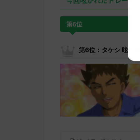
第6位
第6位：タケシ 呟き